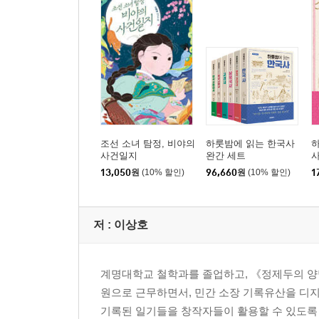
6. 개와 여우의 시간
-개·돼지라는 말 224/어리석은 개, 현명한 개 226/
7. 산신과 여신
-신라와 백제의 산신 237/성도선모 이야기 241/산신
8. 부림을 받는 신이한 존재
-환웅의 무리 3천 249/신병과 음병 250/불교와 얽힌
9. 읽어야 도움이 된다
-위인의 탄생과 징조 256/혜성과 징조 258/백제 멸망
조선 소녀 탐정, 비야의
하룻밤에 읽는 한국사
사건일지
완간 세트
10. 신기하고 희한한 보물
13,050
원
(10% 할인)
96,660
원
(10% 할인)
1
-본성을 보는 학의 깃털 262/날아다니는 지팡이 2
돌종 267/물의 신을 잠재운 석탑 268/비법을 지닌 문
저 :
이상호
부록 7개의 키워드로 읽는 세계기록유산 삼국유사
1. 유네스코와 등재 유산 제도 276/2. 세계기록유산 2
주체적 역사관 303/7. 남은 가치들 307
계명대학교 철학과를 졸업하고, 《정제두의 
참고문헌 310
원으로 근무하면서, 민간 소장 기록유산을 디
기록된 일기들을 창작자들이 활용할 수 있도록