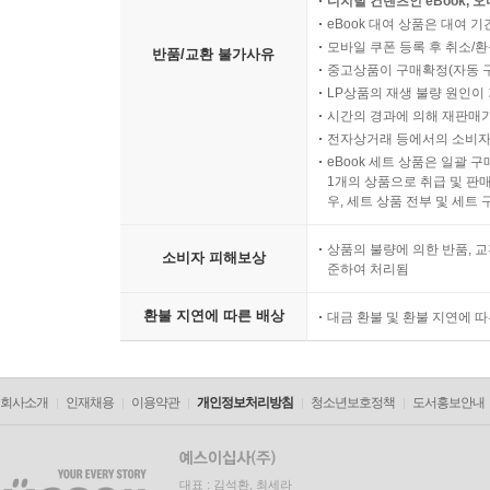
디지털 컨텐츠인 eBook, 
eBook 대여 상품은 대여 기
모바일 쿠폰 등록 후 취소/환
반품/교환 불가사유
중고상품이 구매확정(자동 
LP상품의 재생 불량 원인이 기
시간의 경과에 의해 재판매가
전자상거래 등에서의 소비자
eBook 세트 상품은 일괄 
1개의 상품으로 취급 및 판매
우, 세트 상품 전부 및 세트
상품의 불량에 의한 반품, 교
소비자 피해보상
준하여 처리됨
환불 지연에 따른 배상
대금 환불 및 환불 지연에 
회사소개
인재채용
이용약관
개인정보처리방침
청소년보호정책
도서홍보안내
대표 : 김석환, 최세라