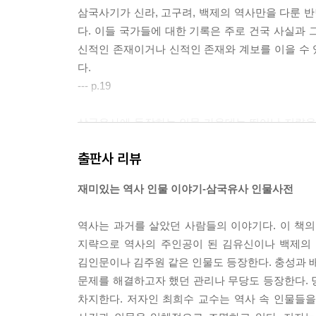
삼국사기가 신라, 고구려, 백제의 역사만을 다룬 반
다. 이들 국가들에 대한 기록은 주로 건국 사실과
신적인 존재이거나 신적인 존재와 계보를 이을 수
다.
--- p.19
삼국유사에 등장하는 인물 가운데는 뛰어난 지략을 
로는 최고의 정치세력으로 등장하기도 한다. 한편으
출판사 리뷰
복하기 위해 명운을 건 한판의 승부, 이것이 지략이
--- p.35
재미있는 역사 인물 이야기-삼국유사 인물사전
고대국가에서 왕은 개인이 아니라 하나의 정치 세력
역사는 과거를 살았던 사람들의 이야기다. 이 책
그러하다. … 혼인뿐 아니라 자식을 두는 일도 왕
지략으로 역사의 주인공이 된 김유신이나 백제의 
관심을 가졌던 여인들에 관한 이야기가 등장한다.
김인문이나 김주원 같은 인물도 등장한다. 충성과 배
--- p.56
문제를 해결하고자 했던 관리나 무당도 등장한다. 
차지한다. 저자인 최희수 교수는 역사 속 인물들을
전통시대 역사 기록은 대부분 역사상 주인공들의 