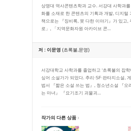
상명대 역사콘텐츠학과 교수. 서강대 사학과를
9. 예지와 신통력을 지닌 인물들
화를 소재로 한 콘텐츠의 기획과 개발, 디지털
-예리한 관찰력, 선덕여왕 134/적을 물리치는 신통력, 
책으로는 『징비록, 못 다한 이야기』가 있고
10. 새로운 세상을 꿈꾼 인물들
로」, 「지역문화자원 아카이브 콘...
-고구려의 속박에서 벗어나려는 꿈, 눌지왕 146/교
2장 삼국유사와 신이한 영괴 사전-이문영
저 :
이문영
(초록불,문영)
1. 왜 미련퉁이 곰이었을까
-단군신화와 웅녀 159/곰나루 전설 163/신령한 존재, 
서강대학교 사학과를 졸업하고 ‘초록불의 잡학다
2. 결코 가질 수 없는 존재, 호랑이
싶어 소설가가 되었다. 추리·SF·판타지소설,
-단군신화와 호랑이 172/후백제 견훤과 호랑이 174
법서 『짧은 소설 쓰는 법』, 청소년소설 『오
3. 경계를 넘어서는 말
는 마녀』 『요기조기 괴물괴...
-왕을 불러오는 말 189/나라 이름과 말 193/불교와 말
4. 천변만화 자유자재의 용
-용과 고구려 198/용과 백제 200/용과 신라 201/용과
작가의 다른 상품
5. 징그럽지만 꼭 그렇지만은 않은 뱀
-박혁거세 무덤의 다른 이름, 뱀무덤 216/재물을 관장하