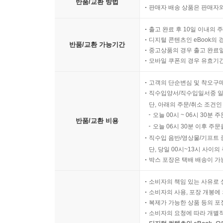
반품/교환 방법
판매자 배송 상품은 판매자와
출고 완료 후 10일 이내의 
디지털 콘텐츠인 eBook의 
반품/교환 가능기간
중고상품의 경우 출고 완료일
모바일 쿠폰의 경우 유효기간(
고객의 단순변심 및 착오구
직수입양서/직수입일서중 일
단, 아래의 주문/취소 조건인
오늘 00시 ~ 06시 30분 
반품/교환 비용
오늘 06시 30분 이후 주문
직수입 음반/영상물/기프트 
단, 당일 00시~13시 사이
박스 포장은 택배 배송이 가
소비자의 책임 있는 사유로 
소비자의 사용, 포장 개봉에 
복제가 가능한 상품 등의 포장을 
소비자의 요청에 따라 개별