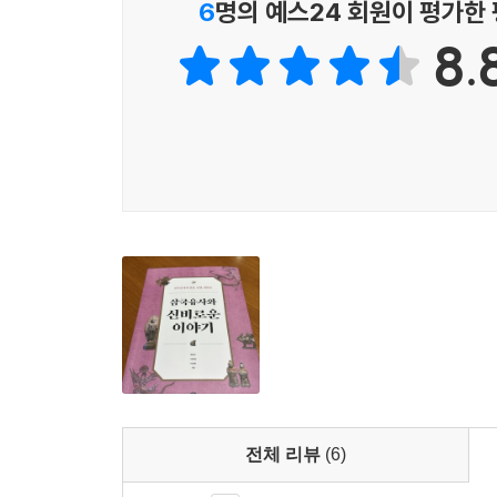
6
명의 예스24 회원이 평가한
할 것은, 삼국유사가 몽골의 침입으로 인한 고려
윷놀이를 할 때 ‘도개걸윷모’를 사용한다. 도는 돼지,
8.
집필된 저작이라는 점이다. 그로 인해 우리는 고
가장 빠르기 때문이다. 모는 말의 고어였을 가능성이 
파악할 수 있게 되었다는 것이다.
--- p.189
여우는 이처럼 인간을 해치기도 하고, 인간을 이끌기
이와 같은 여우의 이중성은 토속신앙과 불교의 대립
--- p.236
고대의 사람들은 해가 사철의 변화를 일으키고 달이 
간의 운명을 좌우한다고 생각했다. 별은 사람의 생사
--- p.256
삼국유사의 2022년 유네스코 세계기록유산 등재 추
우 크며, … 그 가치를 공유해야 할 정도로 중요
면, 인류는 삼국유사가 가지고 있는 세계적 가치를
전체 리뷰
(6)
--- p.285