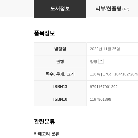
항상 조금 추운 극장
도서정보
리뷰/한줄평
(1/2)
품목정보
발행일
2022년 11월 25일
판형
양장
쪽수, 무게, 크기
116쪽 | 170g | 104*182*20
ISBN13
9791167901392
ISBN10
1167901398
관련분류
카테고리 분류