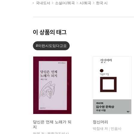
국내도서
소설/시/희곡
시/희곡
한국 시
이 상품의 태그
#이런시도있다고요
당신은 언제 노래가 되
정신머리
지
박참새 저
민음사
|
허연 저
문학과지성사
|