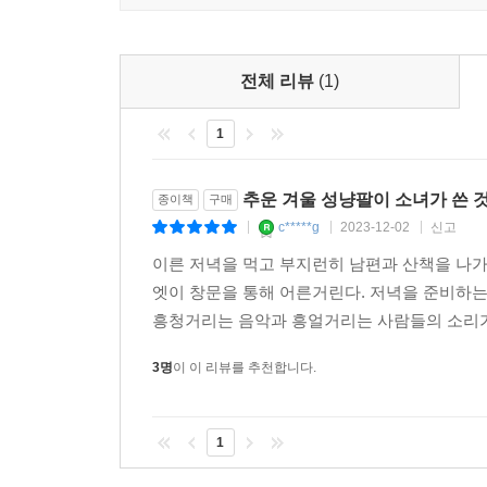
* 마이클 크레이그-마틴 Michael Craig-Martin
1941년 아일랜드 더블린 출생. 미국 예일 대학교 순
현대미술관, 오스트리아 브레겐츠미술관 등 세계 유수
전체 리뷰
(1)
영국관 대표. 런던 화이트채플갤러리(1989), 더블
1
골드스미스 대학교 교수 및 테이트 이사회 임원 역임
대영제국 훈장 민간 부문 CBE 및 2016년 왕실로부
추운 겨울 성냥팔이 소녀가 쓴 것
종이책
구매
c*****g
2023-12-02
신고
|
|
|
이른 저녁을 먹고 부지런히 남편과 산책을 나가
엣이 창문을 통해 어른거린다. 저녁을 준비하
흥청거리는 음악과 흥얼거리는 사람들의 소리가 
3명
이 이 리뷰를 추천합니다.
1