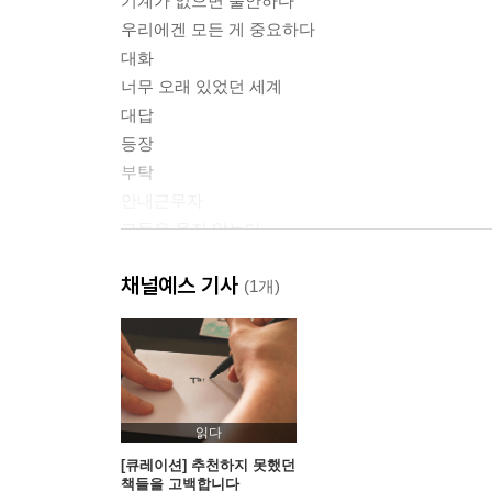
기계가 없으면 불안하다
우리에겐 모든 게 중요하다
대화
너무 오래 있었던 세계
대답
등장
부탁
안내근무자
그들은 웃지 않는다
동경
채널예스 기사
이것은 여행이 아니다
(1개)
2차원의 악마
추모 도서 출간 파티
당신의 마음에 들지 않음
나는 모스크바에서 바뀌었다
요즘 학생들에게 알려주는 것
읽다
불행의 존재 자체가 모욕
[큐레이션] 추천하지 못했던
책들을 고백합니다
행복