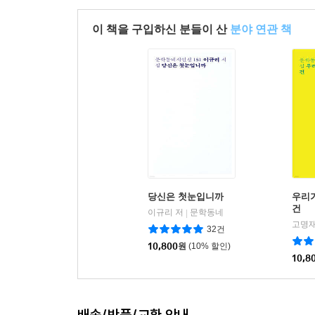
이 책을 구입하신 분들이 산
분야 연관 책
당신은 첫눈입니까
우리가
건
이규리 저
문학동네
|
고명재
32건
10,800
원
(10% 할인)
10,8
배송/반품/교환 안내