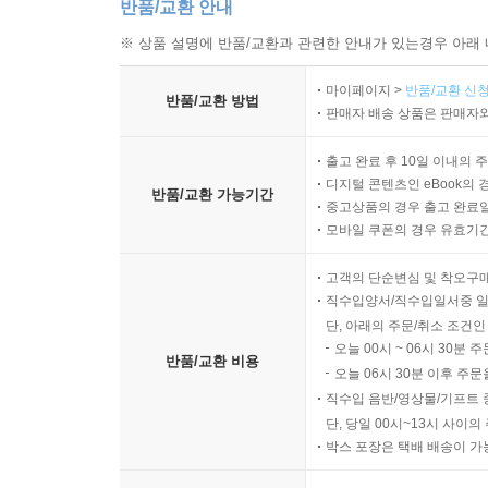
반품/교환 안내
※ 상품 설명에 반품/교환과 관련한 안내가 있는경우 아래 
마이페이지 >
반품/교환 신청
반품/교환 방법
판매자 배송 상품은 판매자와
출고 완료 후 10일 이내의 
디지털 콘텐츠인 eBook의 
반품/교환 가능기간
중고상품의 경우 출고 완료일
모바일 쿠폰의 경우 유효기간(
고객의 단순변심 및 착오구
직수입양서/직수입일서중 일
단, 아래의 주문/취소 조건인
오늘 00시 ~ 06시 30분 
반품/교환 비용
오늘 06시 30분 이후 주문
직수입 음반/영상물/기프트 
단, 당일 00시~13시 사이
박스 포장은 택배 배송이 가