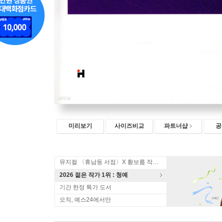
미리보기
사이즈비교
파트너샵
공
뮤지컬 〈휴남동 서점〉X 황보름 작가 북토크
2026 젊은 작가 1위 : 청예
기간 한정 특가 도서
오직, 예스24에서만