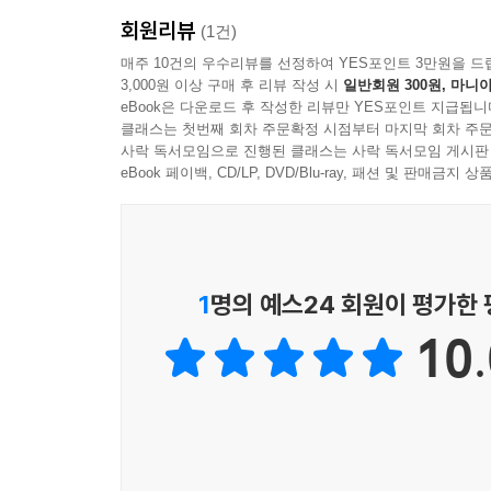
연결고리로 시인들의 자유로운 사유공간의 외연을
회원리뷰
깊숙한 내면으로의 초대라는 점은 핀 시인선에서만
(1건)
에세이 주제는 ‘반려’다.
매주 10건의 우수리뷰를 선정하여 YES포인트 3만원을 드
3,000원 이상 구매 후 리뷰 작성 시
일반회원 300원, 마니아
eBook은 다운로드 후 작성한 리뷰만 YES포인트 지급됩니
김승일 시인은 “시는 구분을 철회하는 일을 하기
클래스는 첫번째 회차 주문확정 시점부터 마지막 회차 주문
철회하기 위해 존재하는 것이다. 그는 시간을 들여 
사락 독서모임으로 진행된 클래스는 사락 독서모임 게시판
방식은 취소하지 않아도 언제나 취소되는 것이며, 그
eBook 페이백, CD/LP, DVD/Blu-ray, 패션 및 판매금
존재를 품기 위해 스스로를 부정하고 배신한다. 존
폐기하고 새로운 창작의 세계로 나아가는 자기극복의
현대문학 × 아티스트 마이클 크레이그-마틴
1
명의 예스24 회원이 평가한
10.
「현대문학 핀 시리즈」는 아티스트의 영혼이 깃든
되었다. 각 시편이 그 작품마다의 독특한 향기와 
조화로움 때문일 것이다. 아티스트와의 컬래버레이
마르셀 뒤샹(1887-1968)의 정신을 이어받아 
만나보기 어려운 귀한 시선이라고 할 수 있다.