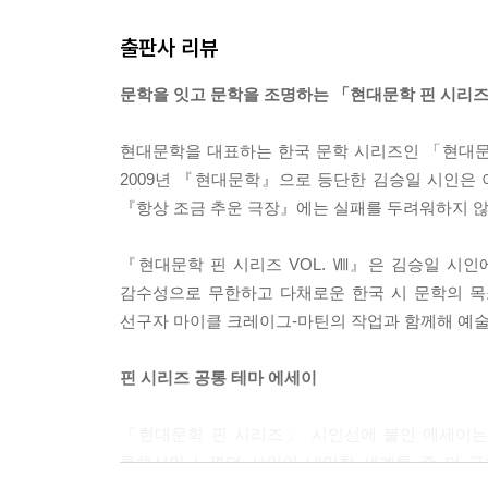
출판사 리뷰
그 사람이 생각나면 왜 싫냐고요. 왜 좋아했더라. 
---「대답」중에서
문학을 잇고 문학을 조명하는 「현대문학 핀 시리
당신의 마음에 들지 않음. 당신의 마음에 들지 않음.
현대문학을 대표하는 한국 문학 시리즈인 「현대문
들 때는 말이다. 마음에 들지 않는 세계는 만들지 
2009년 『현대문학』으로 등단한 김승일 시인은 
---「당신의 마음에 들지 않음」중에서
『항상 조금 추운 극장』에는 실패를 두려워하지 않는
나는 시를 취소하지 않는다. 그러지 않아도 취소되는 
『현대문학 핀 시리즈 VOL. Ⅷ』은 김승일 시인에
절대 울지 않는다.
감수성으로 무한하고 다채로운 한국 시 문학의 목
선구자 마이클 크레이그-마틴의 작업과 함께해 예술
---「에세이 : 취소」중에서
핀 시리즈 공통 테마 에세이
「현대문학 핀 시리즈」 시인선에 붙인 에세이는,
통해서만 느꼈던 시인의 내밀한 세계를 좀 더 구