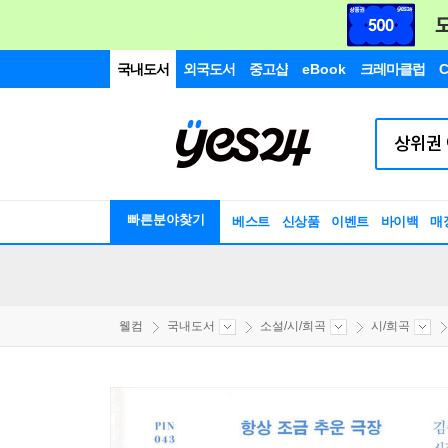
국내도서
외국도서
중고샵
eBook
크레마클럽
C
빠른분야찾기
베스트
신상품
이벤트
바이백
매
웰컴
국내도서
소설/시/희곡
시/희곡