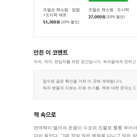
조말순 채소법 : 집밥
조말순 채소법 : 도시락
+도시락 세트
27,000
원
(10% 할인)
51,300
원
(10% 할인)
만든 이 코멘트
저자, 역자, 편집자를 위한 공간입니다. 독자들에게 전하고
접수된 글은 확인을 거쳐 이 곳에 게재됩니다.
독자 분들의 리뷰는 리뷰 쓰기를, 책에 대한 문의는 1:
책 속으로
면역력이 떨어져 온몸이 수포와 진물로 퉁퉁 부어서 
각이 들었다. 그때 정말 많은 병원을 다니고 많은 