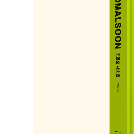
38. 돼지고기 노각 샐러드
39. 사과 배추 샐러드
40. 당근 커리 샐러드
41. 미나리 절임 샐러드
42. 보리 연근 샐러드
43. 애호박 가지 메밀 면 샐러드
PART 4. 여유로운 주말을 즐기는 채소 요리
44. 차가운 가지 아몬드 수프
45. 차가운 초당옥수수 수프
46. 연근 감자 키슈
47. 렌틸콩 감자전과 참나물 무침
48. 옥수수 단호박 튀김과 파래김 소금
49. 소고기 오이볶음 춘권 튀김
50. 시금치 캐슈딥과 토마토 오픈 토스트
51. 버섯페스토 파스타