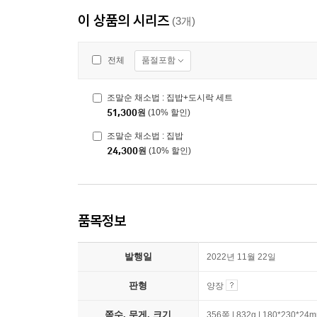
이 상품의 시리즈
(3개)
품절포함
전체
조말순 채소법 : 집밥+도시락 세트
51,300
원
(10% 할인)
조말순 채소법 : 집밥
24,300
원
(10% 할인)
품목정보
발행일
2022년 11월 22일
판형
양장
쪽수, 무게, 크기
356쪽 | 832g | 180*230*24