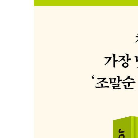
24. 토마토 배추찌개
25. 채소 매운탕
26. 버섯 연근탕
27. 잔멸치 순두부 된장국
28. 방아 잎 얼갈이배추 된장국
29. 고사리 오크라 된장국
30. 옥수수 감자 소고기국
PART 3. 몸이 가벼워지는 채소 샐러드
31. 김부각과 사과 돗나물 샐러드
32. 멜론 블루 치즈 샐러드
33. 토마토 판자넬라
34. 목이버섯 샐러드
35. 구운 콜리플라워 샐러드
36. 요거트소스로 버무린 감자 샐러드
37. 페타 치즈와 채소 오븐 구이