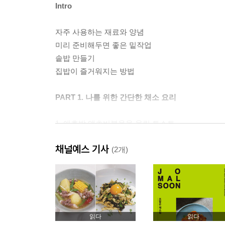
Intro
자주 사용하는 재료와 양념
미리 준비해두면 좋은 밑작업
솥밥 만들기
집밥이 즐거워지는 방법
PART 1. 나를 위한 간단한 채소 요리
1. 애호박 앤초비볶음을 올린 토스트
2. 곤드레 된장 파스타
채널예스 기사
3. 배추 전복솥밥
(2개)
4. 머윗대 파스타
5. 아스파라거스 우엉볶음
6. 숙주 녹두 당면 초무침
7. 오크라 유부볶음
8. 오리고기와 샐러리 양상추볶음
읽다
읽다