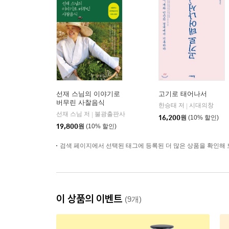
선재 스님의 이야기로
고기로 태어나서
버무린 사찰음식
한승태 저
시대의창
|
선재 스님 저
불광출판사
|
16,200
원
(10% 할인)
19,800
원
(10% 할인)
검색 페이지에서 선택된 태그에 등록된 더 많은 상품을 확인해 
이 상품의 이벤트
(9개)