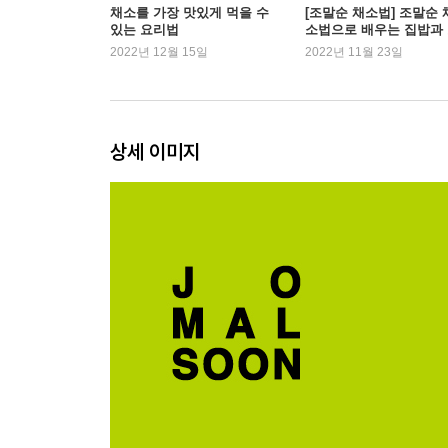
9. 루콜라 고구마 전
채소를 가장 맛있게 먹을 수
[조말순 채소법] 조말순 
있는 요리법
소법으로 배우는 집밥과
10. 구운 채소를 올린 메밀국수
시락
2022년 12월 15일
2022년 11월 23일
11. 고구마 버섯볶음
12. 고춧잎 오믈렛
13. 브로콜리 크럼블을 올린 오트밀
14. 생강 가지덮밥
상세 이미지
15. 양배추 샌드위치
PART 2. 마음이 따뜻해지는 국과 찌개
16. 유부 참나물국
17. 고구마 쑥국
18. 마 표고버섯 된장국
19. 두유 돈지루
20. 치킨 완두콩 쌀죽
21. 우엉 새우 미소 된장국
22. 콩비지 버섯 들깻국
23. 머윗대 백합탕