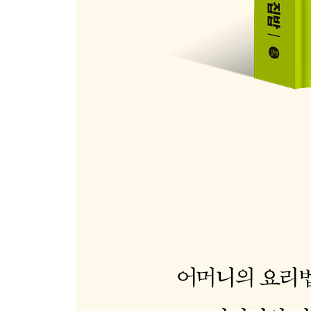
52. 우엉 파스타
53. 잣소스를 곁들인 새우와 토마토
54. 동죽 대파볶음
55. 조선호박 치즈 보트
56. 연근 배추 만두
57. 오크라 참송이버섯 김밥
58. 버섯 토마토 커리
59. 도라지 소고기 솥밥
60. 공심채 메밀전과 오이 생강 초절임