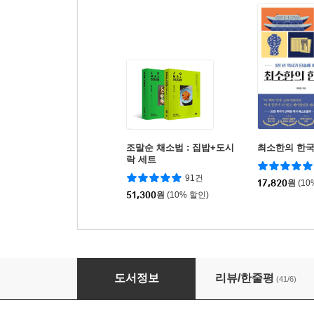
조말순 채소법 : 집밥+도시
최소한의 한
락 세트
91건
17,820
원
(10
51,300
원
(10% 할인)
조말순 채소법 : 집밥
도서정보
리뷰/한줄평
(41/6)