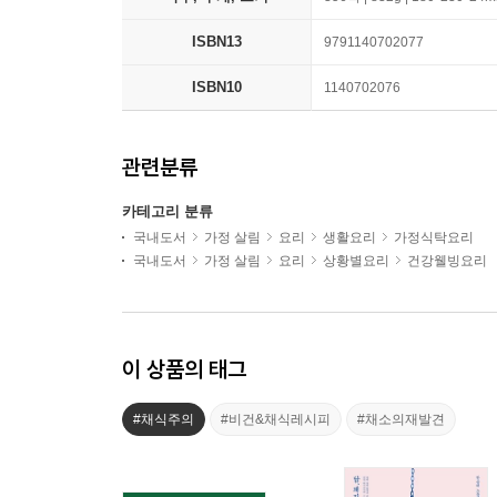
ISBN13
9791140702077
ISBN10
1140702076
관련분류
카테고리 분류
국내도서
가정 살림
요리
생활요리
가정식탁요리
국내도서
가정 살림
요리
상황별요리
건강웰빙요리
이 상품의 태그
#채식주의
#비건&채식레시피
#채소의재발견