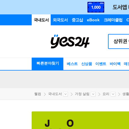
국내도서
외국도서
중고샵
eBook
크레마클럽
C
빠른분야찾기
베스트
신상품
이벤트
바이백
매
웰컴
국내도서
가정 살림
요리
생