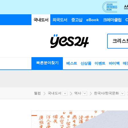
국내도서
외국도서
중고샵
eBook
크레마클럽
C
빠른분야찾기
베스트
신상품
이벤트
바이백
매
웰컴
국내도서
역사
한국사/한국문화