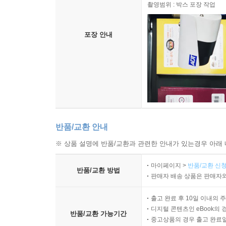
서학 집단의 신앙 활동을 꼼꼼하게 기록했다. 
촬영범위 : 박스 포장 작업
가문의 희망이었던 아들 강준흠의 공서가 홍낙안·이기
세상을 뜬 뒤 노론 벽파가 몰락하고 시파의 김조순 
포장 안내
반채제공의 오명을 쓰고 집중 공격의 대상이 되자
정치적 입장을 변호하고 가문을 보전하고자 했다.
반품/교환 안내
※ 상품 설명에 반품/교환과 관련한 안내가 있는경우 아래 
마이페이지 >
반품/교환 신청
반품/교환 방법
판매자 배송 상품은 판매자와
출고 완료 후 10일 이내의 
디지털 콘텐츠인 eBook의 
반품/교환 가능기간
중고상품의 경우 출고 완료일