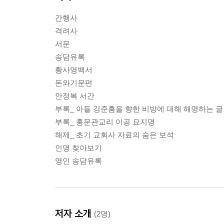
간행사
격려사
서문
송담유록
황사영백서
돈와기문편
안정복 서간
부록_ 아들 강준흠을 향한 비방에 대해 해명하는 글
부록_ 홍문관교리 이공 묘지명
해제_ 초기 교회사 자료의 숨은 보석
인명 찾아보기
영인 송담유록
저자 소개
(2명)