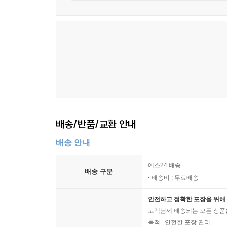
『송담유록』은 서학 도입기 조선 사회의 면면을 
공서파의 득세와 몰락까지, 다양한 주변 자료를 편
저자 강세정이 혈족, 인척, 학맥, 정파 등으로 얽
기록, 공서파의 각종 통문 및 상소문, 황사영의 
번지는 상황을 우려한 안정복의 편지 등을 한자리
비방에 대해 해명하는 글」과, 강준흠이 공서파 
맞물려 있고, 초기 교회사의 배경 이해에 도움을 주
배송/반품/교환 안내
이 책은 초기 교회사 연구에 간과치 못할 소중한 증
배송 안내
불분명했거나 잘못 알려진 내용의 실상을 구체적으로
문제라 하여 과거시험 답안을 백지로 제출한 일화는
예스24 배송
배송 구분
배송비 : 무료배송
강세정은 누구인가? 『송담유록』의 집필 동기
안전하고 정확한 포장을 위해 
고객님께 배송되는 모든 상품을
저자 강세정은 홍낙안·이기경과 함께 공서파 3인방의 
목적 : 안전한 포장 관리