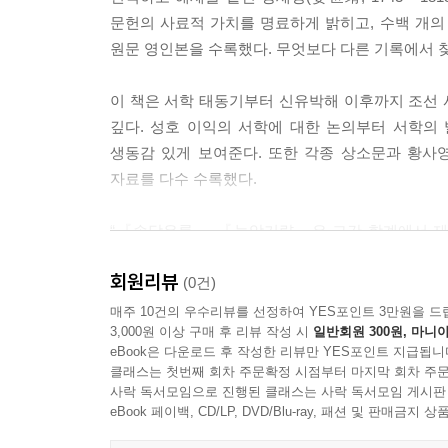
론인 반서학을 외쳤을 뿐 채제공을 반대한 것은 아
문헌의 사료적 가치를 명료하게 밝히고, 수백 개의
경과 한목에 엮이는 것에 대해서도 불편함을 드러냈다
원문 영인본을 수록했다. 무엇보다 다른 기록에서 
권 분위기에 있던 채제공 노선에 접근함으로써, 아들
--- p.394
이 책은 서학 태동기부터 신유박해 이후까지 조선
깊다. 성호 이익의 서학에 대한 논의부터 서학의
성호 이익의 서학에 대한 인식으로부터 출발해 180
생동감 있게 보여준다. 또한 각종 상소문과 황
서학의 성격 이해에 도움을 준다. (…) 이어 당
자료를 다수 수록했다.
책에 자료집의 성격을 부여했다. 「황사영백서」가 
토론 기록을 남김으로써 조선에서 서학 논의의 출
“『송담유록』 『눌암기략』은 그간 학계에서 제대
러 서간과 한시 및 일기는 1785년 서학이 처음 
파악을 위해서도 결코 간과할 수 없는 귀한 자료
사람들과 주고받은 편지를 통해, 처음 서학이 태동
회원리뷰
채워지는 것은 아이러니한 일이다.” _해제에서
(0건)
서학 도입기 조선에서 벌어진 다양한 움직임을 입체
매주 10건의 우수리뷰를 선정하여 YES포인트 3만원을 드
3,000원 이상 구매 후 리뷰 작성 시
일반회원 300원, 마니아
서학의 태동기부터 신유박해 이후까지
--- p.418
eBook은 다운로드 후 작성한 리뷰만 YES포인트 지급됩니
척사의 기록에 담긴 초기 교회사
클래스는 첫번째 회차 주문확정 시점부터 마지막 회차 주문
『송담유록』은 어떻게 발견되었는가?
사락 독서모임으로 진행된 클래스는 사락 독서모임 게시판
eBook 페이백, CD/LP, DVD/Blu-ray, 패션 및 판매금
다산 정약용을 오랜 시간 공부해온 정민 교수는 