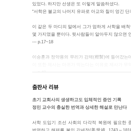
있었다. 하지만 선생은 또 이렇게 말씀하셨다.
“서학은 불교의 나머지 유파로 아교와 칠이 엉긴 단
이 같은 두 마디의 말에서 그가 엄하게 서학을 배척
몇 가지였을 뿐이다. 뒷사람들이 알아두지 않으면 안
--- p.17~18
이승훈과 정약용의 무리가 감제(柑製)에 들어갔는데,
이 또한 제사는 마귀가 먹는다는 이유로 제사가 무
--- p.48
출판사 리뷰
이에 앞서 권철신이 그 부친의 장례를 치를 때 아녀
하였다. 손님들이 가서 조문하자, 맏아들만 홀로 조
초기 교회사의 생생하고도 입체적인 증언 기록
안의 상례(喪禮)가 어떠하오?” 사람들이 모두 괴이
정민 교수의 충실한 번역과 상세한 해설로 만난다
--- p.49
서학 도입기 조선 사회의 다각적 복원에 필요한 
『송담유록』은 아버지 강세정이 가문의 희망이었던
번역하고 해제를 붙인 강세정(姜世靖, 1743～1