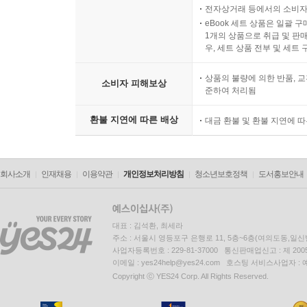
전자상거래 등에서의 소비자
eBook 세트 상품은 일괄 
1개의 상품으로 취급 및 판매
우, 세트 상품 전부 및 세트
상품의 불량에 의한 반품, 교
소비자 피해보상
준하여 처리됨
환불 지연에 따른 배상
대금 환불 및 환불 지연에 
회사소개
인재채용
이용약관
개인정보처리방침
청소년보호정책
도서홍보안내
대표 : 김석환, 최세라
주소 : 서울시 영등포구 은행로 11, 5층~6층(여의도동,일신
사업자등록번호 : 229-81-37000 통신판매업신고 : 제 200
이메일 : yes24help@yes24.com 호스팅 서비스사업자 :
Copyright ⓒ YES24 Corp. All Rights Reserved.