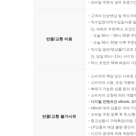
모바일 쿠폰의 경우 유효기간(
고객의 단순변심 및 착오구
직수입양서/직수입일서중 일
단, 아래의 주문/취소 조건인
오늘 00시 ~ 06시 30분 
반품/교환 비용
오늘 06시 30분 이후 주문
직수입 음반/영상물/기프트 
단, 당일 00시~13시 사이
박스 포장은 택배 배송이 가
소비자의 책임 있는 사유로 
소비자의 사용, 포장 개봉에 
복제가 가능한 상품 등의 포장을 
소비자의 요청에 따라 개별
디지털 컨텐츠인 eBook, 
eBook 대여 상품은 대여 기
모바일 쿠폰 등록 후 취소/환
반품/교환 불가사유
중고상품이 구매확정(자동 
LP상품의 재생 불량 원인이 기
시간의 경과에 의해 재판매가