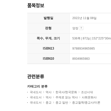
품목정보
발행일
2022년 11월 08일
판형
양장
쪽수, 무게, 크기
536쪽 | 872g | 152*225*30
ISBN13
9788934965985
ISBN10
8934965983
관련분류
카테고리 분류
국내도서
역사
한국사/한국문화
조선시대
국내도서
역사
주제로 읽는 역사
사회문화사
국내도서
종교
종교 일반
종교철학/종교사/이론