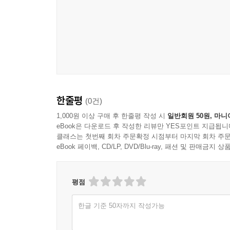
영향에 관심을 가지게 되었다. 이후 조선에 서학 열
관통하다』를 집필했다. 그는 이러한 연구 여정 중
차례도 구체적인 내용이 알려지지 않았고, 책의 소재
“문득 강세정의 아들 강준흠의 문집이 연세대학교
들어 있을 수 있겠다는 생각이 들었다. 확인해보니,
이렇듯 귀한 자료가 첫 소개 이후 이제껏 그대로 묻
한줄평
(0건)
작업에 돌입했다.” _해제에서
1,000원 이상 구매 후 한줄평 작성 시
일반회원 50원, 마니
eBook은 다운로드 후 작성한 리뷰만 YES포인트 지급됩니
정민 교수는 『송담유록』 외에도 천주교 관련 주
클래스는 첫번째 회차 주문확정 시점부터 마지막 회차 주문
검토해야만 한국 초기 교회사의 실상을 복원할 수 
eBook 페이백, CD/LP, DVD/Blu-ray, 패션 및 판매금
“땅은 기억을 지우고, 시간은 기록을 묻는다. 
않고는 불가능하다. 이를 위해 우리는 유불리를 떠
평점
안 된다.” _정민
한글 기준 50자까지 작성가능
『송담유록』의 자료 가치