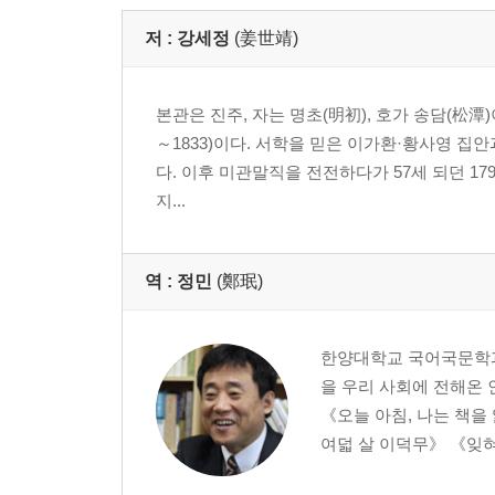
저 :
강세정
(姜世靖)
본관은 진주, 자는 명초(明初), 호가 송담(松潭
～1833)이다. 서학을 믿은 이가환·황사영 집안
다. 이후 미관말직을 전전하다가 57세 되던 1
지...
역 :
정민
(鄭珉)
한양대학교 국어국문학과
을 우리 사회에 전해온
《오늘 아침, 나는 책을
여덟 살 이덕무》 《잊혀