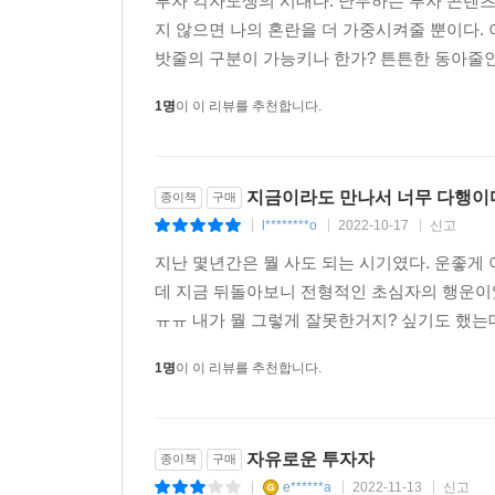
투자 각자도생의 시대다. 난무하는 투자 콘텐
지 않으면 나의 혼란을 더 가중시켜줄 뿐이다.
밧줄의 구분이 가능키나 한가? 튼튼한 동아줄인
1명
이 이 리뷰를 추천합니다.
지금이라도 만나서 너무 다행이
종이책
구매
l********o
2022-10-17
신고
|
|
|
지난 몇년간은 뭘 사도 되는 시기였다. 운좋게
데 지금 뒤돌아보니 전형적인 초심자의 행운이었
ㅠㅠ 내가 뭘 그렇게 잘못한거지? 싶기도 했는데
1명
이 이 리뷰를 추천합니다.
자유로운 투자자
종이책
구매
e******a
2022-11-13
신고
|
|
|