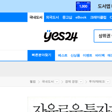
국내도서
외국도서
중고샵
eBook
크레마클럽
C
빠른분야찾기
베스트
신상품
이벤트
바이백
매
웰컴
국내도서
경제 경영
투자/재테크