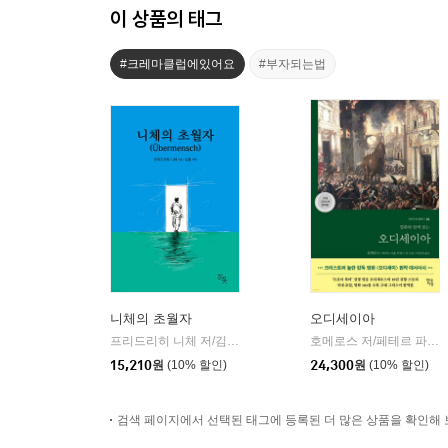
이 상품의 태그
#크레마클럽에있어요
#부자되는법
니체의 초월자
오디세이아
프리드리히 니체 저/김철 편역
히읏
호메로스 저/페테르 파울 루벤스 그림/박문재 역
|
15,210
원
(10% 할인)
24,300
원
(10% 할인)
검색 페이지에서 선택된 태그에 등록된 더 많은 상품을 확인해 