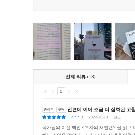
활용해서 투자판단을 내리는 과정을 은마아파트 사례
위 13.68%에 그친 반면 후자는 상위 5.08%에 
다는 것을 알 수 있다. 당연한 이야기이지만, 도
구체적 자산배분과 현금 레이어를 쌓는 법
것보다, 나의 능력에 맞는 투자를 오랫동안 지속하
---「4장 그럼에도 투자를 계속해야 하는 이유」중
3장부터는 각자가 원하는 투자의 자유를 위해 해
자산을 늘려가며 현금흐름 레이어를 쌓는 방법을 소
다양한 자산군에 투자를 해오면서 강조하고 싶은 것은
고려할 수 있는지, 현금 흐름도표를 만들어 투자
수없이 많은 시행착오들이 있었다. 하지만 이런 실
중점적으로 다룬다.
3
와 시행착오들을 겪는 동안, 우리가 가장 다행스럽
의 실수와 투자과정들을 통해서 리스크를 관리하고
자산가격 때문에 많은 투자자들에게 고통스러운 시기
전체 리뷰
(18)
성공하려고 할 필요도 없다. 앞서 ‘파레토 법칙’ 
하고 도박이 아닌 투자를 꾸준히 지속해 나가는 것
1
---「에필로그」중에서
전편에 이어 조금 더 심화된 고찰
종이책
구매
c*****3
2022-10-13
신고
|
|
|
작가님의 이전 책인 <투자의 재발견> 을 읽고