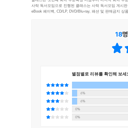
자유), 시간의 자유, 공간의 자유’일 것이다.
사락 독서모임으로 진행된 클래스는 사락 독서모임 게시판
이 없고 돈 레버리지를 사용할 수 없지만, 위기시 
자유로워지는 길과는 거리가 먼 투자행태를 보이
eBook 페이백, CD/LP, DVD/Blu-ray, 패션 및 판매금
머신이 될 수 있다. 이는 금이라는 모형거위가 있
시세차익을 얻기 위해 샀다 팔았다를 반복하는 
다. 또한 법인을 이용하면 다채로운 투자를 할 수 
가격변동에만 집착하게 되어 시간의 자유에 가까워
부는 끊임없이 꿈의 레버리지, 즉 플로트를 찾고 
18
명
---「3장 우리가 꿈꾸는 3가지 자유」중에서
이 책 『자유로운 투자자』에서 독자들에게 전하고자
전세 레버리지 투자와 미국 배당주 투자만을 비교할
1. 여러분이 원하는 투자의 자유는 돈의 자유(경제적 
다면 전세 레버리지가 투자에 적합한 자산이 될 것
2. 여러분이 선택한 자유에 가까워지기 위해서
충분하지 않은 투자자는 미국 배당주가 적합한 투자
투자성과를 극대화하기 위해 생각하고 실천해야 할
구할 것이다. ‘전세 레버리지 자산에 어떻게 시간 
별점별로 리뷰를 확인해 보세
3. 우리가 실패하는 이유, 그럼에도 불구하고 우리
할 수 있는 방법이 있을까?’를 고민하는 것이다.
---「3장 우리가 꿈꾸는 3가지 자유」중에서
좋은 투자방법의 5가지 핵심 개념
6%
6%
사람들의 자산 분포가 80 대 20 파레토 법칙을 
1장과 2장에서는 ‘투자란 무엇인가’라는 질문에서
0%
증가율을 결정하는 투자능력, 둘째, 꾸준한 투자의
자산, 비트코인, 이더리움 등 다소 생경한 자산을 
0%
하는 이유도 여기에 있다. 투자자가 상위 자산 그룹
원화) 등에 대한 가격평가 사례들을 소개했으므로
적인 실례로, 연평균 자산증가율 20%로 8년 투자한