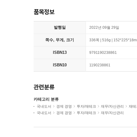
품목정보
발행일
2022년 09월 29일
쪽수, 무게, 크기
336쪽 | 516g | 152*225*18
ISBN13
9791190238861
ISBN10
1190238861
관련분류
카테고리 분류
국내도서
경제 경영
투자/재테크
재무/자산관리
재테
국내도서
경제 경영
투자/재테크
재무/자산관리