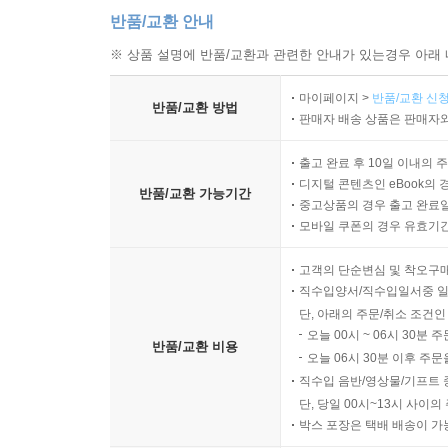
반품/교환 안내
※ 상품 설명에 반품/교환과 관련한 안내가 있는경우 아래 
마이페이지 >
반품/교환 신청
반품/교환 방법
판매자 배송 상품은 판매자와
출고 완료 후 10일 이내의 
디지털 콘텐츠인 eBook의 
반품/교환 가능기간
중고상품의 경우 출고 완료일
모바일 쿠폰의 경우 유효기간(
고객의 단순변심 및 착오구
직수입양서/직수입일서중 일
단, 아래의 주문/취소 조건인
오늘 00시 ~ 06시 30분 
반품/교환 비용
오늘 06시 30분 이후 주문
직수입 음반/영상물/기프트 
단, 당일 00시~13시 사이
박스 포장은 택배 배송이 가