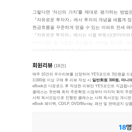
그렇다면 ‘자산의 가치’를 제대로 평가하는 방법은
『자유로운 투자자』에서 투자의 개념을 새롭게 정
현금흐름을 꾸준하게 얻을 수 있는 아파트 전세 레
『자유로운 투자자』에서는 서울 부동산(은마아파트), 
이더리움) 등 다양한 자산들의 가격을 평가한 사례
자산군에 적용한 결과, 증권사에서 애널리스트로 일
자유를 얻게 되었다.
회원리뷰
(18건)
경제적 자유를 넘어 시간의 자유, 공간의 자유까지
매주 10건의 우수리뷰를 선정하여 YES포인트 3만원을 드
3,000원 이상 구매 후 리뷰 작성 시
일반회원 300원, 마니아
eBook은 다운로드 후 작성한 리뷰만 YES포인트 지급됩니
많은 사람들이 부자가 되고 싶어한다. 부자가 되고
클래스는 첫번째 회차 주문확정 시점부터 마지막 회차 주문
자유), 시간의 자유, 공간의 자유’일 것이다.
사락 독서모임으로 진행된 클래스는 사락 독서모임 게시판
자유로워지는 길과는 거리가 먼 투자행태를 보이
eBook 페이백, CD/LP, DVD/Blu-ray, 패션 및 판매금
시세차익을 얻기 위해 샀다 팔았다를 반복하는 
가격변동에만 집착하게 되어 시간의 자유에 가까워
18
명