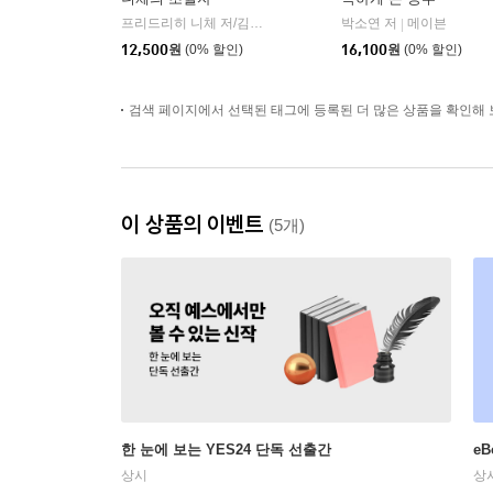
프리드리히 니체 저/김철 편역
히읏
박소연 저
메이븐
|
|
12,500
원
(0% 할인)
16,100
원
(0% 할인)
검색 페이지에서 선택된 태그에 등록된 더 많은 상품을 확인해 
이 상품의 이벤트
(5개)
한 눈에 보는 YES24 단독 선출간
e
상시
상