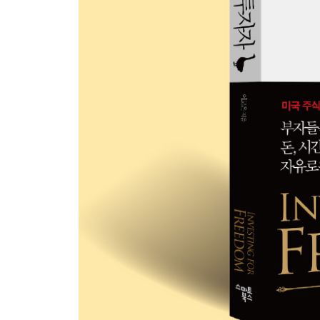
시간의 자유를 위한 자산의 구성
자유로운 투자가로의 성장
시간 자산을 포함한 현금흐름도표
+공간의 자유+
현실세계와 가상세계
공간의 자유
메타버스와 탈중앙화
탈중앙화와 블록체인
블록체인 채굴의 원리
블록체인과 채굴: 이중지불의 해결
[가격평가] 비트코인
이더리움의 지분증명(PoS)
[가격평가] 이더리움
디파이: 가상세계의 투자세계
가상세계에서 좋은 투자하는 법
스테이킹