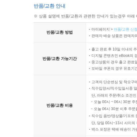
반품/교환 안내
※ 상품 설명에 반품/교환과 관련한 안내가 있는경우 아래 
마이페이지 >
반품/교환 신청
반품/교환 방법
판매자 배송 상품은 판매자와
출고 완료 후 10일 이내의 
디지털 콘텐츠인 eBook의 
반품/교환 가능기간
중고상품의 경우 출고 완료일
모바일 쿠폰의 경우 유효기간(
고객의 단순변심 및 착오구
직수입양서/직수입일서중 일
단, 아래의 주문/취소 조건인
오늘 00시 ~ 06시 30분 
반품/교환 비용
오늘 06시 30분 이후 주문
직수입 음반/영상물/기프트 
단, 당일 00시~13시 사이
박스 포장은 택배 배송이 가