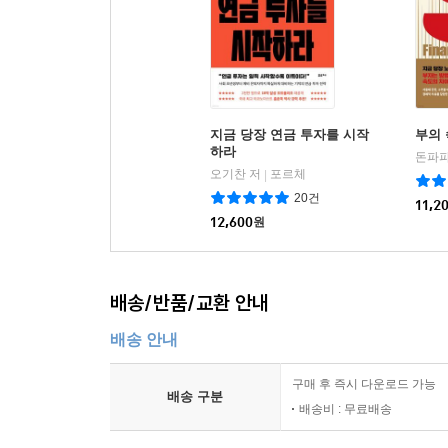
지금 당장 연금 투자를 시작
부의
하라
돈파파
오기찬 저
포르체
|
20건
11,2
12,600
원
배송/반품/교환 안내
배송 안내
구매 후 즉시 다운로드 가능
배송 구분
배송비 : 무료배송