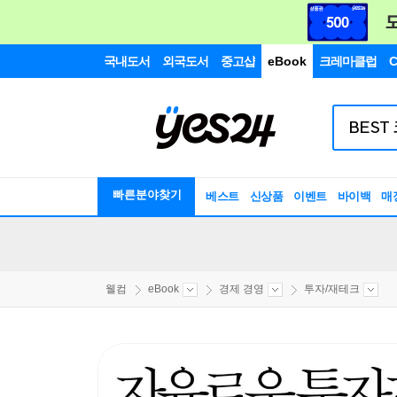
국내도서
외국도서
중고샵
eBook
크레마클럽
C
빠른분야찾기
베스트
신상품
이벤트
바이백
매
웰컴
eBook
경제 경영
투자/재테크