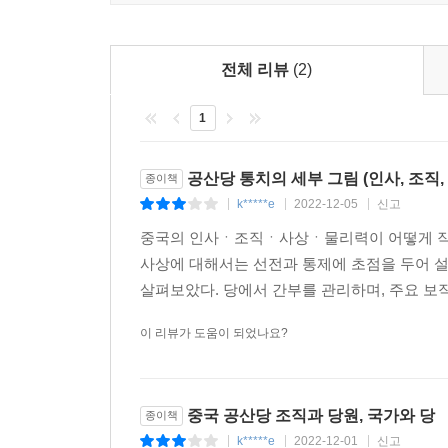
사상 통제의 대상은 공산당원과 일반 국민으로 나눌 
1. ‘홍색 자본가’의 등장과 ‘정실 자본주의’
눌 수 있다. 사상 통제의 내용과 목표는 통제 대
3) 공산당원의 구성과 활동
2. 사영기업 내 공산당 조직의 설립
정책을 교육한다. 이를 통해 이들이 자신의 일터와 
시기별로 당원이 얼마나 늘어났고, 그들의 구성 
전체 리뷰
(2)
3. 사영기업 외부에서의 다양한 ‘당 조직 활동’
는 것이 목표다. 반면 일반 국민은 사회주의 중국을
알려지지 않은 당원의 충원과 일상 활동이 어떻게
하는 ‘애국자--- p.愛國者)’로 만드는 것이 목표다.
1
애쓰는지, 이들은 어떤 교육과 훈련을 통해 ‘공산당인
사회조직의 발전과 통제
--- p.401
‘당의 조직 생활’―예를 들어, 당원 간의 비판과 자
1. 사회조직의 분류
2. 사회조직의 발전 상황
공산당 통치의 세부 그림 (인사, 조직,
종이책
무력 통제는 공산당이 군사력과 공권력을 독점하고,
“공산당 일당 체제는 언제까지 계속될 것인가?”
3. 공산당의 사회조직 통제: 이중 관리 체제
k*****e
2022-12-05
신고
|
|
|
태, 즉 다른 정치 세력과 인민이 공산당 영도 체제
시진핑의 장기집권과 중국의 미래
4. 공산당의 사회조직 ‘육성’ 정책
중국의 인사ㆍ조직ㆍ사상ㆍ물리력이 어떻게 작동
다. 경제 통제는 공산당이 국유자산과 국유기업을 
5. 공산당의 사회조직 내 기층조직 설립
사상에 대해서는 선전과 통제에 초점을 두어 
--- p.610
책의 뒷부분에는 공산당 영도 체제의 평가와 전망을 
6. 공산당의 사회조직 포섭
살펴보았다. 당에서 간부를 관리하며, 주요 보직
국가를 효율적으로 운영하여 국민이 원하는 다양한
중국이 커다란 사회경제적 위기나 정치적 위기에 
새로운 통치 이데올로기를 개발하여 공산당 영도
대학 통제: 학생과 교수
이 리뷰가 도움이 되었나요?
다고 판단하기 전까지는, 또한 그런 위기를 맞아 중
정치의 안정은 공산당 영도 체제가 공고하게 유지되
1. 대학생의 급격한 증가와 과제
제는 계속될 것이다. 공산당 통제 기제가 계속되는 
비교적 견고하게 유지되고 있고, 특별한 이변이 없는
2. 공산당의 대학 내 조직
도 자유와 민주는 더 이상 국민이 갈망하고 꿈꾸는 
3. 공청단 조직: 공산당의 조수이자 후비군
중국 공산당 조직과 당원, 국가와 당
종이책
중국을 제대로 이해하고 적절히 대응하는 일은 현
4. 대학생의 정치 이념 교육: 사회주의 건설자와 계
k*****e
2022-12-01
신고
|
|
|
--- p.752