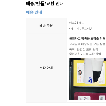
배송/반품/교환 안내
경제 통제: 국유자산과 국유기업
4) 무력 통제
1. 경제 통제가 중요한 이유: ‘국유경제는 공산당 
배송 안내
공산당의 ‘경성(hard)’ 통제 기제는 무력 통제
2. 국유기업을 보는 관점: 공산당의 생사가 걸린 정
무장경찰 부대와 민병, 공안(경찰)·법원·검찰 같은
예스24 배송
3. ‘국유경제(國有經濟)’의 규모와 통제 기제
배송 구분
공산당 영도 체제를 굳건히 유지하기 위해서는 군사
배송비 : 무료배송
4. 국유기업 인사권 통제
(天安門) 민주화 운동을 무력으로 진압한 일은 이를
5. 국유기업 조직 통제
안전하고 정확한 포장을 위해 
6. 정책 통제와 국유기업 동원
고객님께 배송되는 모든 상품을
5) 경제 통제
목적 : 안전한 포장 관리
국유자산과 국유기업에 대한 통제도 마찬가지다. 공
촬영범위 : 박스 포장 작업
제5부 결론
생사가 달린 ‘정치 원칙의 문제’다. 그래서 ‘국유
체제를 공고히 유지한다. 그리고 국유자산과 국유기
공산당 통제 기제의 평가와 전망
포장 안내
1. 인사 통제: ‘공산당 주도의 관본위(官本位) 체제’
“중국의 정치 민주화는 언제 올 것인가?”
2. 조직 통제: ‘통합형’ 영도 체제의 재등장?
시진핑의 장기집권과 중국의 미래
3. 사상 통제: 지식인 사회의 ‘질식 상태’와 ‘정체된 
4. 공산당 통제 기제는 계속될 것인가?
책의 뒷부분에는 공산당 통제 기제의 평가와 전망을 
체제도 계속 유지될 것이라고 저자는 전망한다. 중국의
미주