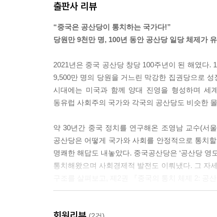
공산당 통제 기제: ‘다섯 가지의 기둥’
출판사 리뷰
조(協調小組)’ 혹은 ‘공작소조(工作小組)’라고 부
1. 공산당 통제 기제
에 당조와 영도소조라는 ‘특별한’ 영도조직을 가지
“중국은 공산당이 통치하는 국가다!”
2. ‘연성(soft)’ 통제 기제와 ‘경성(hard)’ 통제 기제
--- pp.233~244
당원만 9천만 명, 100년 동안 공산당 일당 체제가 
제1부 인사 통제
여기서 가장 중요한 조건은 ‘선진분자’, 우리식으
2021년은 중국 공산당 창당 100주년이 된 해였다. 
것은 아니라는 사실을 보여준다. 누가 선진분자인가
9,500만 명의 당원을 거느린 막강한 집권당으로 
인사 임명: 간부와 공무원 통제
분자로 인정받아 공산당원이 될 수 있다. 그래서 나는 공
시대에는 미국과 함께 양대 진영을 형성하며 세계
1. 간부와 공무원: 정의와 규모
n)’ 혹은 ‘엘리트 정당(elite party)’으로 부른
동유럽 사회주의 국가와 각국의 공산당도 비슷한 몰
2. 인사 임명 방식과 절차
--- pp.386~387
3. 간부 인사 제도의 변화
약 30년간 중국 정치를 연구해온 조영남 교수(서울
4. 공산당 중앙의 간부직무명칭표 제도
공산당 영도 체제가 안고 있는 문제는 해결되지 않
공산당은 어떻게 국가와 사회를 안정적으로 통치할 
5. 공무원 제도: ‘당관관부(黨管幹部)’ 원칙의 적용
있는 점, 사회조직에 대한 선별적인 육성과 탄압을 
명쾌한 해답도 내놓았다. 중국공산당은 ‘공산당 영도
통제하고 있는 점 등이 대표적이다. 이런 문제는 
통치해왔으며 사회경제적 발전도 이뤄냈다. 그 자세한
간부 교육과 사상 통제
당 영도 체제를 유지하는 데 큰 영향을 미치지 않
구조를 살펴보고, 제2권 『중국의 통치 체제 2: 
1. 당교(黨校) 계통: 당정간부의 요람
요소로 변화할 수 있다. 이런 측면에서 공산당 영도
2. 당교의 교육 원칙과 내용
“중국공산당이 중국을 움직이는 방식은 무엇인가”
--- p.476
3. 중앙당교 사례
회원리뷰
공산당의 영도 원칙과 구조 분석
(2건)