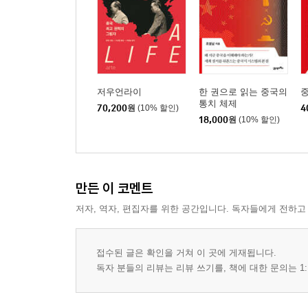
3. 영도소조의 종류와 역사
4. 시진핑 시기의 ‘영도소조 정치’
5. 외교 정책 결정 구조와 영도소조의 사례
공산당 지방조직과 기층조직
1. 행정등급 체계와 지방의 공산당 위원회
저우언라이
한 권으로 읽는 중국의
중
통치 체제
2. 공산당 지방위원회
70,200
원
(10% 할인)
4
18,000
원
(10% 할인)
3. 공산당 기층조직의 지위와 임무
4. 공산당 기층조직 제도와 운영
5. 공산당의 조직 생활
만든 이 코멘트
제3부 공산당 당원
저자, 역자, 편집자를 위한 공간입니다. 독자들에게 전하고
공산당원의 증가와 구성 변화
1. 공산당원의 증가 상황
접수된 글은 확인을 거쳐 이 곳에 게재됩니다.
2. 공산당원의 구성 변화
독자 분들의 리뷰는 리뷰 쓰기를, 책에 대한 문의는 1:
공산당원의 입당과 활동