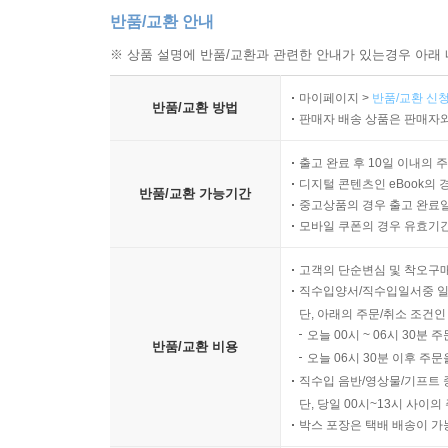
그런 경우에만 공산당 영도 체제가 붕괴할 것이다.
반품/교환 안내
경우에만 중국에도 정치 민주화가 실현될 수 있을 것이
※ 상품 설명에 반품/교환과 관련한 안내가 있는경우 아래 
중국을 제대로 이해하고 적절히 대응하는 일은 현
마이페이지 >
반품/교환 신청
반품/교환 방법
사실, 한국인이 중국을 이해하기란 근본적으로 어
판매자 배송 상품은 판매자와
은밀하게 작동한다. ‘외부인’이 알려고 다가가더라
대해 자세히 아는 중국인도 드물다. 이런 상황에서 
출고 완료 후 10일 이내의 
디지털 콘텐츠인 eBook의 
통치 체제 2: 공산당 통제 기제』의 출간은 매우 뜻깊
반품/교환 가능기간
중고상품의 경우 출고 완료일
중국이라는 나라가 어떻게 움직이는지 생생하게 확인
모바일 쿠폰의 경우 유효기간(
고객의 단순변심 및 착오구
직수입양서/직수입일서중 일
단, 아래의 주문/취소 조건인
오늘 00시 ~ 06시 30분 
반품/교환 비용
오늘 06시 30분 이후 주문
직수입 음반/영상물/기프트 
단, 당일 00시~13시 사이
박스 포장은 택배 배송이 가