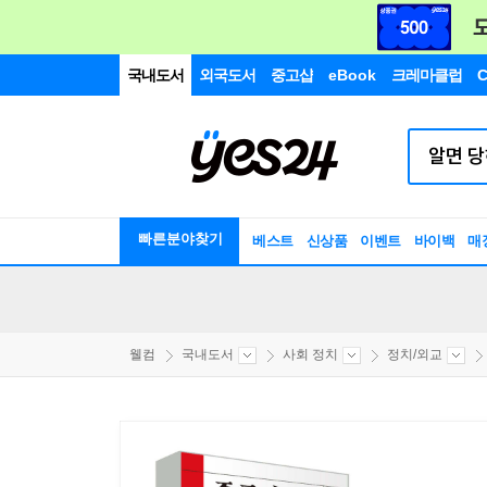
국내도서
외국도서
중고샵
eBook
크레마클럽
C
빠른분야찾기
베스트
신상품
이벤트
바이백
매
웰컴
국내도서
사회 정치
정치/외교