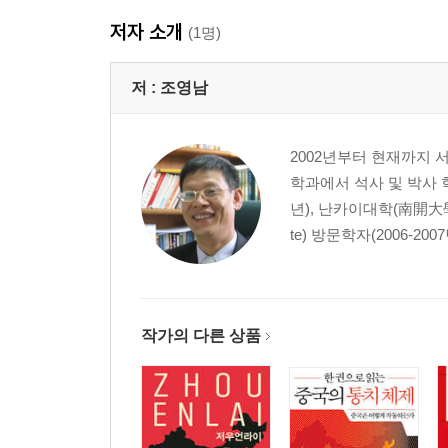
4. 당관간부 원칙: ‘공산당만이 간부를 관리한다’
저자 소개
5. 통일전선 원칙: 공산당 영도하의 다당합작
(1명)
제2부 공산당 조직
저 :
조영남
공산당 중앙의 영도기관과 사무기구
2002년부터 현재까지
1. 전국대표대회(당대회): 5년에 한 번 열리는 정치
학과에서 석사 및 박사 
2. 중앙위원회: 1년에 한 번 열리는 정치행사
년), 난카이대학(南開大學) 
3. 정치국: 명실상부한 공산당의 영도 핵심
te) 방문학자(2006-20
4. 정치국 상무위원회: 사실상의 당 중앙
5. 총서기와 중앙서기처
6. 중앙 사무기구
7. 중앙 판공청: 당 운영을 총괄하는 핵심 부서이자
작가의 다른 상품
당조와 영도소조: ‘특별한’ 영도조직
1. 당조의 성격과 임무
2. 당조의 종류: ‘당조’와 ‘당조 성질의 당위’