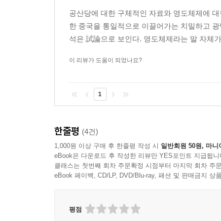
사실, 한국인이 중국을 이해하기란 근본적으로 어
5. 대학생의 공산당 입당: 바늘구멍 통과하기?
공산당에 대한 구체적인 자료와 영도체제에 대한
은밀하게 작동한다. ‘외부인’이 알려고 다가가더라
6. 대학 교수 통제
한 중국을 통일적으로 이끌어가는 치밀하고 광
대해 자세히 아는 중국인도 드물다. 이런 상황에서 
석은 試論으로 보인다. 영도체제라는 말 자체가
통치 체제 2: 공산당 통제 기제』의 출간은 매우 뜻깊
도시 기층사회 통제
중국이라는 나라가 어떻게 움직이는지 생생하게 확인
1. 도시 지역의 ‘사구 건설’
이 리뷰가 도움이 되었나요?
2. 도시 ‘사구’의 실제 상황
“중국은 공산당이 통치하는 국가다!”
3. 공산당의 ‘사구 당 건설’ 정책
100년 동안 공산당 일당 체제가 유지된 이유
1
4. 공산당의 사구 거민위원회 영도
5. 공산당의 사회복지 서비스 제공
2021년은 중국 공산당 창당 100주년이 된 해였다. 
한줄평
9,500만 명의 당원을 거느린 막강한 집권당으로 
(4건)
제3부 사상 통제
시대에는 미국과 함께 양대 진영을 형성하며 세계
1,000원 이상 구매 후 한줄평 작성 시
일반회원 50원, 마니
eBook은 다운로드 후 작성한 리뷰만 YES포인트 지급됩니
동유럽 사회주의 국가와 각국의 공산당도 비슷한 몰
정치 학습: ‘학습형 정당’의 건설
클래스는 첫번째 회차 주문확정 시점부터 마지막 회차 주문
1. 정치국의 집단학습 제도: 학습형 정당의 모범
eBook 페이백, CD/LP, DVD/Blu-ray, 패션 및 판매금
약 30년간 중국 정치를 연구해온 조영남 교수(서울
2. 공산당 위원회(당조) 이론학습 중심조의 학습
공산당은 어떻게 국가와 사회를 안정적으로 통치할 
3. 당원 학습의 진화: 〈학습강국〉 앱(app)의 활용
명쾌한 해답도 내놓았다. 중국공산당은 ‘공산당 영도
평점
4. 정풍운동(整風運動)과 당원 학습
통치해왔으며 사회경제적 발전도 이뤄냈다. 그 자세한