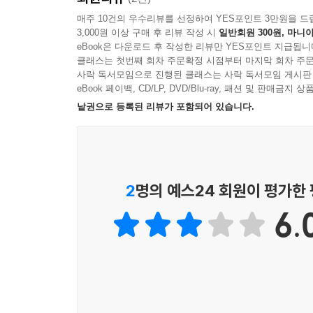
4. 간부의 해외 연수
공산당이 통치하고 영도하는 범위와 영역은 매우 넓고
매주 10건의 우수리뷰를 선정하여 YES포인트 3만원을 드
기업과 대중조직의 인사권도 행사한다. 학교나 병원 같
3,000원 이상 구매 후 리뷰 작성 시
일반회원 300원, 마니아
제1권 『중국의 통치 체제 1: 공산당 영도 체제』
인사 평가와 간부 승진
eBook은 다운로드 후 작성한 리뷰만 YES포인트 지급됩니
공산당 조직이 활동한다. 그 밖에도 공산당은 방송과 
당원과 활동 등을 상세히 살펴본다. 유일한 집권당이자
1. 인사 평가의 기준과 절차: 고핵(考核) 제도
클래스는 첫번째 회차 주문확정 시점부터 마지막 회차 주문
제한다. 이처럼 공산당 조직 체제는 중국 전역에 거
정치부터 예술까지 공산당의 손길이 미치지 않는 영
2. 목표 책임제: ‘압력형(壓力型) 체제’의 등장
사락 독서모임으로 진행된 클래스는 사락 독서모임 게시판
--- p.7
eBook 페이백, CD/LP, DVD/Blu-ray, 패션 및 판매금
3. 인사 평가와 간부 승진: 세 가지 모델
1) 공산당 영도 체제와 원칙
낱권으로 등록된 리뷰가 포함되어 있습니다.
4. 미래 지도자의 ‘쾌속 승진 경로’
공산당은 예나 지금이나 당관간부 원칙을 굳건히 지
중국 체제는 ‘당-국가 체제(party-state system
아니라 국유기업, 공공기관, 인민단체 등의 인사 문
체제와 국가 헌정 체제로 구성되고, 실제 정치 과
인사 감독과 부패 척결
으로도 이 원칙을 굳건히 지킬 것이다. 이 원칙의 
정치 체제다. 공산당은 영도 체제는 다양한 영
1. 부패 방지와 기율 준수
이 장악한 간부 인사권을 국민에게 돌려주는 일이다.
운영되는 것과 마찬가지다. 공산당 영도 체제는 ‘공산당
2. 부패의 심각성과 유형 변화
2
명의 예스24 회원이 평가한
--- p.34
운영 원칙을 갖는다.
3. 공산당 기율검사위원회와 국가감찰위원회
6.
4. 부패 간부의 조사와 처벌 절차
공산당 조직은 중앙에서 지방까지, 지방에서는 도
2) 공산당 조직 체제
5. 반부패 운동과 순시조 활동
당이 중요하다고 생각하는 기관과 단체에도 설립된다.
공산당 조직체제는 지역별로는 중앙·지방·기층 
제는 네 개의 조직 체계를 통해 실현된다.
전국대표대회(당대회), 중앙위원회, 중앙정치국, 중
제2부 조직 통제
--- pp.225~227
영도조직이 있다. 성(省)·시(市)·현(縣) 등 지방에
도시의 사구(社區)와 농촌의 행정촌(行政村)에는 공
사영기업과 상업지역 통제