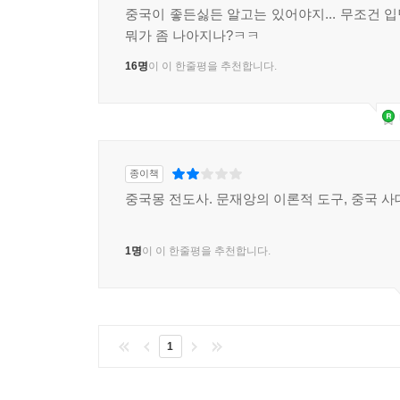
4. 인터넷 감시 기제
중국이 좋든싫든 알고는 있어야지... 무조건 
공산당 영도 체제는 ‘당관간부 원칙’을 효과적으로
5. 인터넷 위기관리 기제
뭐가 좀 나아지나?ㅋㅋ
기관과 조직을 통제한다. 중국의 민주화란 다른 말
6. 인터넷의 댓글 부대: 오마오당(五毛黨)
국민과 기관과 조직에 돌려주는 것을 뜻한다.
16명
이 이 한줄평을 추천합니다.
7. 인터넷의 붉은 전사: 자발적 오마오당(自乾五)
8. 공산당의 ‘사이버 정무(網絡政務)’
2) 조직 통제
9. 인터넷 통제 평가: 공산당 정권의 ‘무덤’?
‘당외(黨外)’ 기관과 지역에 설립되어 ‘영도 핵심’
민영기업과 비정부조직(NGO) 같은 신생 사회 세력
제4부 물리적 통제
종이책
또한 대학은 중국에서도 민주화의 ‘진지(陣地)이자
중국몽 전도사. 문재앙의 이론적 도구, 중국 사
공산당은 이에 필요한 유용한 수단인 조직 체제를 갖
무력 통제: 군대와 정법기관
세력이나 조직이 등장하지 않았고, 앞으로도 최소한
1. 공산당의 무력 통제 기제: ‘권력은 총구에서 나온
1명
이 이 한줄평을 추천합니다.
2. 주석 책임제: ‘민간인 주석이 군을 지휘한다’
3) 사상 통제
3. 정치위원 제도와 공산당 위원회의 집단지도
공산당의 ‘정치 사상공작’은 영도 체제 유지의 핵
4. 정법위원회의 위상 변화
국민을 대상으로 ‘애국주의 교육 운동’과 같은 대중
5. 정법위원회의 기구와 임무
선전하고 옹호하는 핵심 수단이었다. 2000년대
1
6. 정법위원회의 구성과 특징
중심으로 이루어진다. 공산당이 이런 사상 통제 
7. ‘당관정법(黨管政法: 공산당의 정법 관리)’ 원칙
빚어내고 생각을 조종하고 있다.