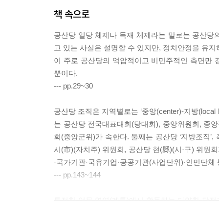
1. 공산당 입당 조건과 당원의 의무
책 속으로
2. 입당 절차: 엄격한 선발과 체계적인 교육
공산당 일당 체제나 독재 체제라는 말로는 공산당의 
3. 입당 동기와 당원 혜택
고 있는 사실은 설명할 수 있지만, 정치안정을 유지
이 주로 공산당의 억압적이고 비민주적인 측면만 강
제4부 결론
뿐이다.
--- pp.29~30
공산당 영도 체제의 평가와 전망
1. 공산당-국민 관계: 통치 정통성 문제
공산당 조직은 지역별로는 ‘중앙(center)-지방(local
2. 공산당-국가 관계: 국가 통치 체제의 문제
는 공산당 전국대표대회(당대회), 중앙위원회, 중
3. ‘시진핑 사상’: 이데올로기의 공산당 통치 정당화
회(중앙군위)가 속한다. 둘째는 공산당 ‘지방조직’,
4. 엘리트 정치 체제: 집단지도 체제의 지속성 문제
시(市)(자치주) 위원회, 공산당 현(縣)(시·구) 위
5. 공산당 영도 체제는 계속될 것인가?
·국가기관·국유기업·공공기관(사업단위)·인민단체 등
--- pp.143~144
미주
서문_중국은 어떻게 움직이나?
특정한 업무 영역(계통)에서 활동하는 다양한 당정
로 영도소조다. 영도소조의 세부 명칭은 다양하다. 어