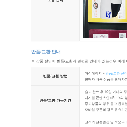
공산당 20차 당대회를 전후로 공산당의 ‘사회 안
안정을 유지해왔던 중국 사회의 향방에 대해 검토했
높은 불확실성에도 전면적 소강사회 건설이라는 주요 
체계 건설, 도시와 농촌을 아우르는 사회보장체계
끌어내는 주요한 역할을 수행했다. 그러나 코로나
누적되며 인민들의 마음은 복잡해지기 시작했다. 또
3기의 사회 안정에 주요한 도전을 드리우고 있다고 
반품/교환 안내
※ 상품 설명에 반품/교환과 관련한 안내가 있는경우 아래 
제5장 미국의 견제 속 ‘중국 특색 강대국 외교’의 
시진핑 정부가 ‘경제발전’을 ‘중화민족의 위대
마이페이지 >
반품/교환 신청
반품/교환 방법
조성’에서 ‘2050년까지 초강대국 등장에 유리한
판매자 배송 상품은 판매자와
견제에 부딪히면서 시진핑 주석이 주창한 ‘중국 특색
출고 완료 후 10일 이내의 
3기 정부는 강대국 관계의 총체적 안정을 기하는 한편
디지털 콘텐츠인 eBook의 
반품/교환 가능기간
새로운 공동체를 발굴하며 전 세계의 우군 확
중고상품의 경우 출고 완료일
신흥경제국들과 다층적 유대관계를 강화하는 방식이
모바일 쿠폰의 경우 유효기간(
심화될 것으로 평가했다.
고객의 단순변심 및 착오구