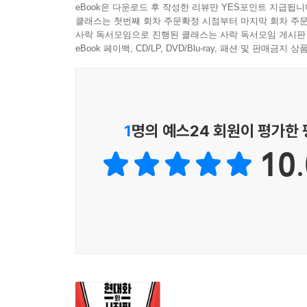
코로나 위기가 어떻게 진행될지, 어떠한 결과로 이
eBook은 다운로드 후 작성한 리뷰만 YES포인트 지급됩니
---「제4장 시진핑 집권 10년 이후, 중국사회의 안
클래스는 첫번째 회차 주문확정 시점부터 마지막 회차 주문
공산당 20차 당대회가 개최되고 처음 열린 공산당
사락 독서모임으로 진행된 클래스는 사락 독서모임 게시판
새로운 공산당 지도부 인사가 발표되었다. 덩샤
eBook 페이백, CD/LP, DVD/Blu-ray, 패션 및 판매금
‘중국 특색의 강대국 외교’를 전개하는 중국이 과연
집단지도 체제는 현저히 약화되었고, 시진핑 ‘일인
누르는 상황 속에서 시진핑이 이끄는 공산당에 대
중국식 정치개혁을 시도했던 흐름은 ‘공산당이 모든 
정부는 대중들의 집단적 움직임에 민감하다. ‘외부의
대신에 확실성과 단일대오를 선택한 것이다. 이러
경제적·사회적 불안과 악화는 향후 대중들의 불만을
예견되었다. 실제로 공산당 20차 당대회 〈정치 보
1
명의 예스24 회원이 평가한
를 더욱 강화하고 대중들의 사상을 ‘통일’시키기 위
‘안보’를 91차례나 언급하는 등 위기의식을 강조했
양시키는 방식이 될 수 있다. 아울러 공산당 지도부
10.
위기의식을 고양하면서 강한 리더십, 강한 중국, 
시진핑 영도의 공산당 치하에 대한 사회적 불만 증
승리할 수 있다”라는 공산당 20차 당대회 기치도 
국이 나아갈 방향이 어디일지, ‘중화민족의 위대한 
---「제5장 미국의 견제 속 ‘중국 특색 강대국 외교’
새로운 지도부는 중국의 길, 중국모델에 중점을 둔 
소강사회를 완성’했다고 선언했다. 2017년 공산당
중국은 향후 미중 전략경쟁의 심화 속에서 갈등이 
달성한다는 목표를 제시했고, 그 중간 단계인 20
으로 대응할 것이다. 또한 동시에 중장기적으로는 
공산당 20차 당대회 폐막 기자회견에서 향후 5년(2
분투 목표의 실현 강조에서 볼 수 있듯이 대만에 대
것이고, 새로운 위기의식이 고양되면서 개혁 의지는
이다.
---「제6장 ‘중국의 꿈’ 실현을 위해 중국군 현대화를