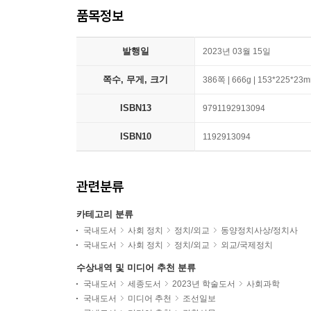
품목정보
발행일
2023년 03월 15일
쪽수, 무게, 크기
386쪽 | 666g | 153*225*23
ISBN13
9791192913094
ISBN10
1192913094
관련분류
카테고리 분류
국내도서
사회 정치
정치/외교
동양정치사상/정치사
국내도서
사회 정치
정치/외교
외교/국제정치
수상내역 및 미디어 추천 분류
국내도서
세종도서
2023년 학술도서
사회과학
국내도서
미디어 추천
조선일보