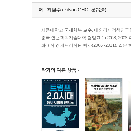
II. 중국 안보 및 군사 동향: 위험과 기회의 병존 
저 :
최필수
(Pilsoo CHOI,崔弼洙)
III. 시진핑 집권 10년 안보·군사 분야 평가: 여러
IV. 시사점: 중국과 협력을 추구하되, 갈등의 확전
세종대학교 국제학부 교수. 대외경제정책연구원 중국
제7장 제2의 사드 사태는 재연될까? _ 김애경
중국 연변과학기술대학 겸임교수(2008, 2009 여
화대학 경제관리학원 박사(2006~2011), 일본 히
I. 서론
II. 시진핑 1·2기 중국의 전략 변화와 한반도 정책
III. 공산당 20차 당대회 이후 중국의 한반도 정책 
작가의 다른 상품
IV. 한반도에도 먹구름이 드리우다!
제8장 양안관계는 전쟁의 길로 갈 것인가? _ 장영희
I. 대만해협의 안보 위기, 어디서 시작되었는가?
II. 공산당 20차 당대회를 통해 드러난 시진핑 3기의
III. 외부 사건들이 양안관계에 미치는 영향
IV. 결론: 미래 양안관계의 전망