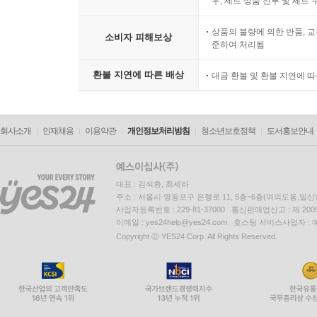
우, 세트 상품 전부 및 세트
실현을 위한 윤석열 정부의 ‘담대한 구상’도 북한
중국은 이미 강대국으로서 역할을 수행하고 있고,
상품의 불량에 의한 반품, 교
소비자 피해보상
한반도 상황은 불안정하다. 특히 한중 양국의 갈
준하여 처리됨
가능성도 주목해야 한다고 보았다.
환불 지연에 따른 배상
대금 환불 및 환불 지연에 
제8장 양안관계는 전쟁의 길로 갈 것인가?
미중 전략경쟁이 격화되고 구조화되는 상황에서 
회사소개
인재채용
이용약관
개인정보처리방침
청소년보호정책
도서홍보안내
있는지를 전망했다. 미중 전략경쟁의 심화 속에서 
중국의 도전을 억제할 게임 체인저로 반도체 산업을
양안관계에 깊이 개입하는 모습을 보이고 있다는 
대표 : 김석환, 최세라
편승을 통해 자신의 안보를 지키는 길을 선택해왔다
주소 : 서울시 영등포구 은행로 11, 5층~6층(여의도동,일신
일국양제에 대한 부정적 인식이 강화되고 중국에 대
사업자등록번호 : 229-81-37000 통신판매업신고 : 제 200
이메일 : yes24help@yes24.com 호스팅 서비스사업자 :
등 외부 세력의 대만 문제 개입을 차단하면서 대만
Copyright ⓒ YES24 Corp. All Rights Reserved.
문제가 국내정치의 영향을 크게 받는 상황에서 긴장이