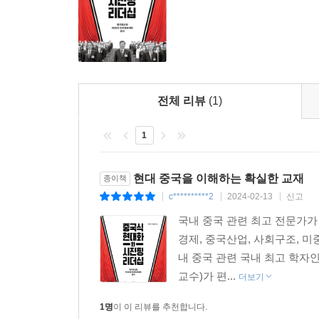
시진핑 3기 정부의 과제와 전망
한반도에도 먹구름이 드리우고 있다. 한국은 국제정세
첫째, ‘정체성의 정치’를 강화한다. 공산당 20차
되었다. 우리는 바이든과 시진핑의 최근 만남에서 양
체제에 대한 자신감을 바탕으로 마르크스주의의 기본
국의 관계는 갈등과 경쟁, 협력이 공존한다는 점을 
화를 위한 카르텔일 수 있을 가능성에 대한 고언도 
전체 리뷰
(1)
둘째, ‘중국식 현대화’를 통해 중화민족의 위대
---「제7장 제2의 사드 사태는 재연될까?, 335-33
길을 추구해왔다. 과거 반근대적 근대를 연상시키
1
전쟁의 대가와 불확실성 때문에 누구도 전쟁을 원하
셋째, 산업과 핵심기술의 자주화를 통한 경제안
으로 정권의 정당성을 훼손할 수 있을 뿐만 아니라 
버티면서 시장의 힘, 4차 산업의 성숙기술 경쟁력
현대 중국을 이해하는 확실한 교재
종이책
륙작전 능력의 부족, 전쟁의 비용과 대가의 불확실성
중심의 쌍순환 전략을 재강조한 것도 이러한 저간의
c**********2
2024-02-13
신고
|
|
|
황에서 중국이 조급하게 대만을 침공할 가능성은 
협상 테이블에 앉히기 위해 노력할 것이며, 다른 한
국내 중국 관련 최고 전문가가
넷째, 중국의 주요모순을 수정하고 여기에 기반을 
경제, 중국산업, 사회구조, 미
발전이 불가능하다고 보고 기존의 ‘선부론’ 대신에 ‘
---「제8장 양안관계는 전쟁의 길로 갈 것인가?, 380쪽」
내 중국 관련 국내 최고 학
도덕’을 통한 3차 분배를 시도하고 있다. 이것은
교수)가 편...
더보기
대한 지지를 동원하는 장치이기도 하다.
1명
이 이 리뷰를 추천합니다.