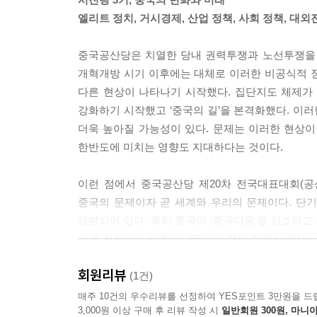
제들도 다루어야 한다. 중국은 우선 성장 전략으로
엘리트 정치, 거시경제, 산업 정책, 사회 정책, 대외
을 중심으로 국제대순환을 촉진하면서 미중 경쟁 
통해 국내 수요도 창출하여 성장과 분배의 선순환
중국공산당은 치열한 당내 권력투쟁과 노선투쟁을 
의 성패는 미래 중국의 모습을 좌우할 것이다.
개혁개방 시기 이후에는 대체로 이러한 비공식적 
---「제2장 시진핑 집권 3기, 중국경제는 어디로 가는
다른 현상이 나타나기 시작했다. 집단지도 체제가
강화하기 시작했고 ‘중국의 길’을 본격화했다. 이
그러나 중국의 노골적인 기술독립 추구는 이 균형
더욱 높아질 가능성이 있다. 문제는 이러한 현상
지기 때문이다. 게다가 중국으로 인해 일자리를 잃
한반도에 미치는 영향도 지대하다는 것이다.
게 만들었다. 결국 중국은 이제껏 공격적으로 진행
의 야심찬 국산화 계획은 실현하지 않으면 안 될 
이런 점에서 중국공산당 제20차 전국대표대회(공
중국의 오늘날 상황은 업적이 위기가 되었다고 할 
중국의 문제이자 곧 세계와 우리의 문제이다. 단기
---「제3장 중국의 경제안보형 산업 정책의 양상, 1
관련되어 있다. 특히 중국이 ‘중국다움’을 강조하
쉽게 짐작하기 어렵다. ‘문제’의 본디 의미는 ‘있
이번의 정책적 위기와 혼란이 사회적인 방역 위기로,
열쇠라고 할 수도 있다. 이 책은 공산당 20차 
을까? 공산당에게도, 중국사회에게도, 중국을 지켜
회원리뷰
찾아가는 과정이자 다양한 학문 분야와 이슈 영역을
(1건)
현재의 통제 기제로는 국가와 사회의 인민을 제대로 
매주 10건의 우수리뷰를 선정하여 YES포인트 3만원을 드
제를 불신하고 거부하는 상황이 오기 전까지는, 현재
3,000원 이상 구매 후 리뷰 작성 시
일반회원 300원, 마니아
‘공산당이 모든 것을 결정한다’