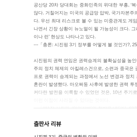
공산당 20차 당대회는 중화민족의 위대한 부흥, ‘
않다. 거칠어지는 미국의 공급망 압박, 국가자본주
다. 우선 최대 리스크로 볼 수 있는 미중관계도 게
나면서 긴장 상황이 뉴노멀이 될 가능성이 크다. 그
이나 런’ 현상도 나타나고 있다.
---「총론: 시진핑 3기 정부를 어떻게 볼 것인가?, 
시진핑의 권력 연임은 권력승계의 불확실성을 높인
주의 정치 체제의 아킬레스건으로, 소련과 중국은 
프로 권력이 승계되는 과정에서 노선 변경과 정치
혼란이 발생했다. 마오쩌둥 사후에 발생한 권력 투
커다란 발전을 이룩할 수 있었던 것은, 10년 주기
이런 이점이 사라질 수 있다는 것이다.
---「제1장 시진핑, ‘일인지배’의 첫발을 내딛다, 6
출판사 리뷰
중국은 이제 2049년 사회주의 현대화 강국으로 나
회복, 소득불평등 해소를 추진해야 한다. 또한 미중
시진핑 3기, 중국의 변화와 미래