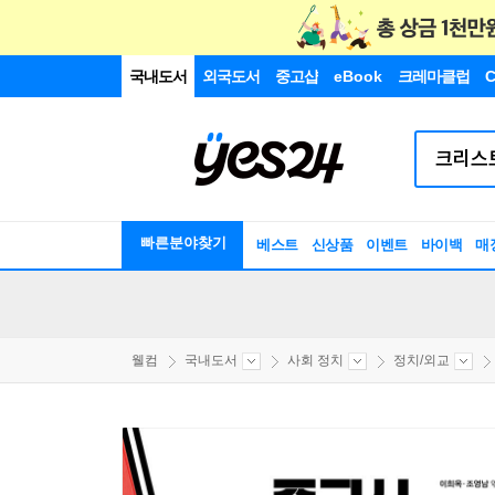
국내도서
외국도서
중고샵
eBook
크레마클럽
C
빠른분야찾기
베스트
신상품
이벤트
바이백
매
웰컴
국내도서
사회 정치
정치/외교