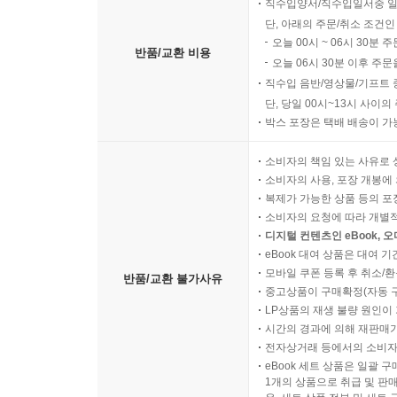
직수입양서/직수입일서중 일
제6장 ‘중국의 꿈’ 실현을 위해 중국군 현대화를 
단, 아래의 주문/취소 조건인
중국의 안보·군사 동향을 분석하고, 시진핑 집권 1
오늘 00시 ~ 06시 30분 
반품/교환 비용
전략적 기회와 동시에 여러 위험 및 도전에 직면해
오늘 06시 30분 이후 주문
높일 것이다. 또한 군사 분야에서는 단기적으로 ‘
직수입 음반/영상물/기프트 
단, 당일 00시~13시 사이
‘사회주의 현대화 강국’ 건설에 필요한 군 현대화를
박스 포장은 택배 배송이 가
제시하고 중앙국가안전위원회 신설과 같은 국가안보
인한 진영 대결 양상 등 안보환경의 불확실성에 직
소비자의 책임 있는 사유로 
높이는 것은 한계가 있기 때문에 향후 스마트화에
소비자의 사용, 포장 개봉에 
국부전쟁에서 승리하는 것을 추구하고, 이를 위해
복제가 가능한 상품 등의 포장을 
소비자의 요청에 따라 개별
보았다.
디지털 컨텐츠인 eBook, 
eBook 대여 상품은 대여 기
제7장 제2의 사드 사태는 재연될까?
모바일 쿠폰 등록 후 취소/환
반품/교환 불가사유
공산당 20차 당대회 이후 시진핑 3기 정부의 한반
중고상품이 구매확정(자동 
LP상품의 재생 불량 원인이 기
및 중국의 강대국 외교정책이 대한반도 정책에 영
시간의 경과에 의해 재판매가
영향력을 확대하기 위해 강온의 제재와 유화정책, ‘
전자상거래 등에서의 소비자
견제에 참여하면 중국은 경제보복 조치 등 제2의
eBook 세트 상품은 일괄 
유지하고, 한반도의 안정유지에 방점을 둘 것이지만
1개의 상품으로 취급 및 판매