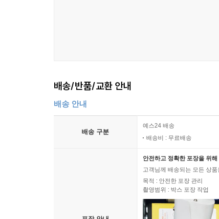
제2장 시진핑 집권 3기, 중국경제는 어디로 가는가?
시진핑 3기 출범을 앞둔 중국경제의 과제는 거시
분배 상태를 개선하며, 자립형 기술혁신의 성과를 
‘사회주의 현대화 강국’을 향한 중국의 꿈이 현실
미래가 펼쳐질지는 회의적이다. 성장동력의 상실, 극
공동부유 노선은 모순적이며 심지어 부적절한 내용
고착, 소득불균형 해소의 부진이라는 흐름 속에서
배송/반품/교환 안내
것으로 보았다.
배송 안내
제3장 중국의 경제안보형 산업 정책의 양상
예스24 배송
시진핑 3기에 나타날 중국 산업 정책의 양상에 대
배송 구분
배송비 : 무료배송
정책 방향 전환보다는 미세한 조정을 주목했다. 
용어가 안정에서 안보로 변한 것 등을 주목하고 이
안전하고 정확한 포장을 위해 
일종의 ‘검약형 혁신’을 추구한다는 것이다. 다
고객님께 배송되는 모든 상품을
다양한 계획 문건에 적시하고 육성산업 리스트를 제
목적 : 안전한 포장 관리
촬영범위 : 박스 포장 작업
혁신 그리고 이러한 혁신이 세계시장에서 수용되는 여
제4장 시진핑 집권 10년 이후, 중국사회의 안정은 
포장 안내