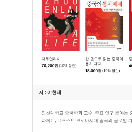
Ⅰ. 공산당 20차 당대회를 보는 사회의 시선: 복잡한
Ⅱ. 공산당 20차 당대회의 ‘사회 안정’ 강조: 정세인
Ⅲ. 중국식 ‘사회 안정’의 주요 메커니즘: 공산당 
Ⅳ. 중국의 ‘사회 안정’에 대한 새로운 도전: 제로 
Ⅴ. 결론: 시진핑 집권 3기, 중국 사회의 안정은?
제5장 미국의 견제 속 ‘중국 특색 강대국 외교’의 시
저우언라이
한 권으로 읽는 중국의
중
통치 체제
I. ‘중국 특색 강대국 외교’, 외부의 견제에 직면하다
70,200
원
(10% 할인)
4
18,000
원
(10% 할인)
II. 위기의 시기 ‘중국 특색’ 레토릭의 강화
III. 강대국을 상대로 전개하는 ‘중국 특색 강대국 외
IV. 강대국으로 전개한 ‘중국 특색 강대국 외교’: 
저 :
이현태
Ⅴ. 결론
제6장 ‘중국의 꿈’ 실현을 위해 중국군 현대화를 조
인천대학교 중국학과 교수. 주요 연구 분야는 중
과제〉, 〈포스트 코로나시대 중국의 글로벌 가
I. 서론