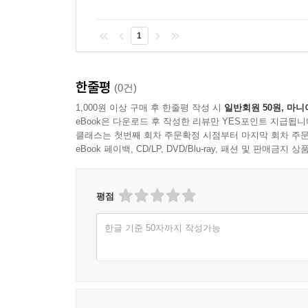
다섯째, 중국식 제도를 구축하고자 한다. 중국은 
전략을 무디게 하는 한편, 글로벌 거버넌스 개혁과
1
여섯째, 중국의 ‘핵심이익의 핵심이익’인 대만 
반대하고 억제한다”라는 문장을 삽입했는데, 이는 미
한줄평
(0건)
핵심 이익의 수호 의지는 세계 일류군대 건설의 강조
1,000원 이상 구매 후 한줄평 작성 시
일반회원 50원, 마니
eBook은 다운로드 후 작성한 리뷰만 YES포인트 지급됩니
책의 구성
클래스는 첫번째 회차 주문확정 시점부터 마지막 회차 주문
eBook 페이백, CD/LP, DVD/Blu-ray, 패션 및 판매금
제1장 시진핑, ‘일인지배’의 첫발을 내딛다
공산당 20차 당대회에서 나타난 두 가지 새로운 현
평점
이는 시진핑이 2021년의 ‘3차 역사결의’와 이번
둘째, 공산당 지도부 구성에서 정치세력 간의 ‘세력 
한글 기준 50자까지 작성가능
개인 권위를 획득한 시진핑은 다른 정치세력의 눈치
인해 향후 중국정치에서는 정책 탄력성의 저하와
먹구름이 몰려오고 있다고 말할 수 있으나, 그 변화의