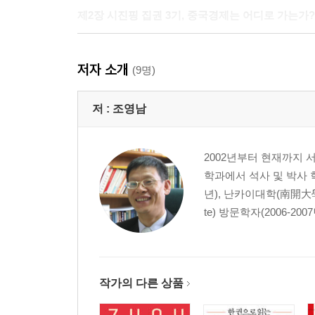
제2장 시진핑 집권 3기, 중국경제는 어디로 가는가?
I. 서론
저자 소개
II. 시진핑 10년, 중국경제 평가
(9명)
III. 신경제 전략의 대두
IV. 결론
저 :
조영남
제3장 중국의 경제안보형 산업 정책의 양상 _ 최필
2002년부터 현재까지
학과에서 석사 및 박사 
I. 서론
년), 난카이대학(南開大學) 
II. 산업 부문 시진핑 정부의 성과와 한계
te) 방문학자(2006-20
III. 과거 중국 산업 정책의 시기별 특징
IV. 14·5 규획 이후 산업 정책의 양상
V. 결론
작가의 다른 상품
제4장 시진핑 집권 10년 이후, 중국사회의 안정은 