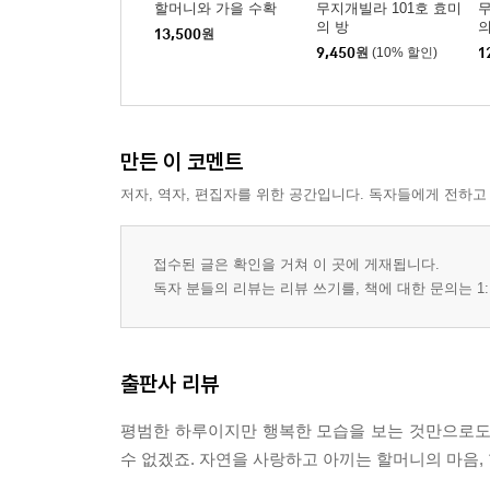
할머니와 가을 수확
무지개빌라 101호 효미
무
의 방
13,500
원
9,450
원
(10% 할인)
1
만든 이 코멘트
저자, 역자, 편집자를 위한 공간입니다. 독자들에게 전하고
접수된 글은 확인을 거쳐 이 곳에 게재됩니다.
독자 분들의 리뷰는 리뷰 쓰기를, 책에 대한 문의는 1:
출판사 리뷰
평범한 하루이지만 행복한 모습을 보는 것만으로도
수 없겠죠. 자연을 사랑하고 아끼는 할머니의 마음,