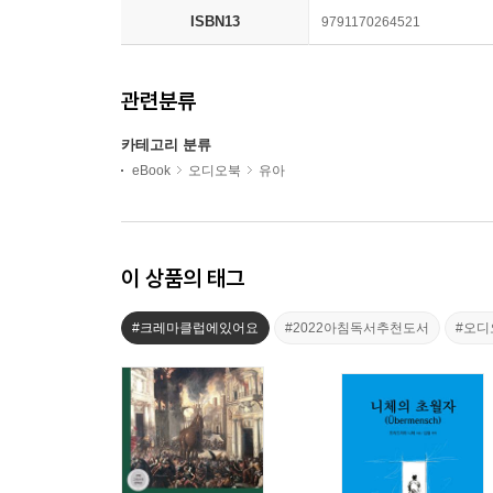
ISBN13
9791170264521
관련분류
카테고리 분류
eBook
오디오북
유아
이 상품의 태그
#크레마클럽에있어요
#2022아침독서추천도서
#오디