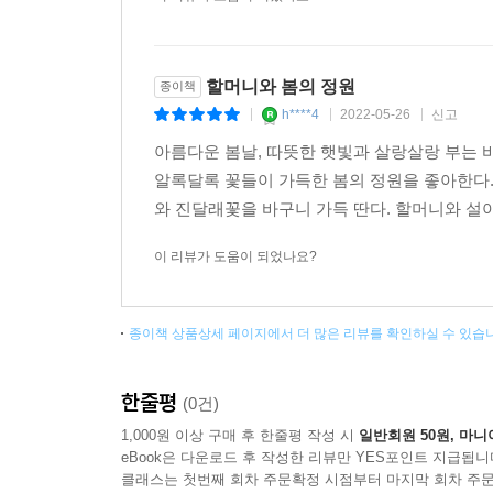
할머니와 봄의 정원
종이책
h****4
2022-05-26
신고
|
|
|
아름다운 봄날, 따뜻한 햇빛과 살랑살랑 부는 
알록달록 꽃들이 가득한 봄의 정원을 좋아한다.
와 진달래꽃을 바구니 가득 딴다. 할머니와 설아
이 리뷰가 도움이 되었나요?
종이책 상품상세 페이지에서 더 많은 리뷰를 확인하실 수 있습
한줄평
(0건)
1,000원 이상 구매 후 한줄평 작성 시
일반회원 50원, 마니
eBook은 다운로드 후 작성한 리뷰만 YES포인트 지급됩니
클래스는 첫번째 회차 주문확정 시점부터 마지막 회차 주문