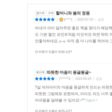
할머니와 봄의 정원
종이책
구매
b****1
2025-07-23
신고
|
|
|
아내가 아이 잃어주면 좋은 책을 찾다가 해당
도 기본 할인 포인트적립 이것저것 하면 딱히 차
안좋아하네요.ㅠㅠ 아직 좀 더 나이를 먹어야 
이 리뷰가 도움이 되었나요?
따뜻한 마음이 몽글몽글~
종이책
j*******2
2024-05-20
신고
|
|
|
7살 여자아이의 마음을 몽글하게 만드는 따뜻한
따뜻한 그림체로 표현되어, 아이도 저도 너무 
아쉬움을 달래볼 수 있어요~^^
더보기
이 리뷰가 도움이 되었나요?