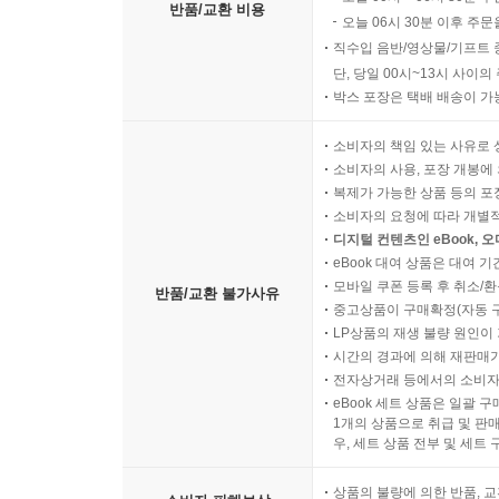
반품/교환 비용
오늘 06시 30분 이후 주문
직수입 음반/영상물/기프트 
단, 당일 00시~13시 사이
박스 포장은 택배 배송이 가
소비자의 책임 있는 사유로 
소비자의 사용, 포장 개봉에 
복제가 가능한 상품 등의 포장을 
소비자의 요청에 따라 개별
디지털 컨텐츠인 eBook, 
eBook 대여 상품은 대여 기
모바일 쿠폰 등록 후 취소/환
반품/교환 불가사유
중고상품이 구매확정(자동 
LP상품의 재생 불량 원인이 기
시간의 경과에 의해 재판매가
전자상거래 등에서의 소비자
eBook 세트 상품은 일괄 
1개의 상품으로 취급 및 판매
우, 세트 상품 전부 및 세트
상품의 불량에 의한 반품, 교