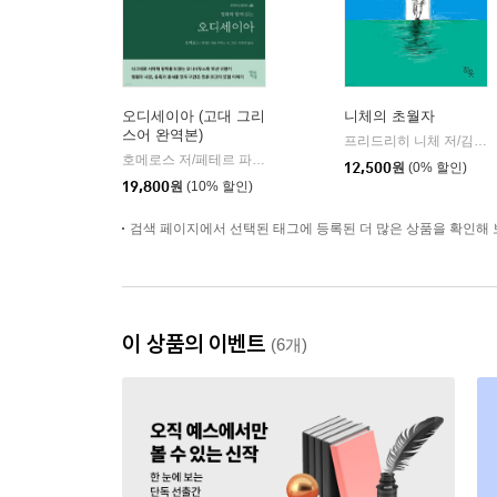
오디세이아 (고대 그리
니체의 초월자
스어 완역본)
프리드리히 니체 저/김철 편역
호메로스 저/페테르 파울 루벤스 그림/박문재 역
현대지성
|
12,500
원
(0% 할인)
19,800
원
(10% 할인)
검색 페이지에서 선택된 태그에 등록된 더 많은 상품을 확인해 
이 상품의 이벤트
(6개)