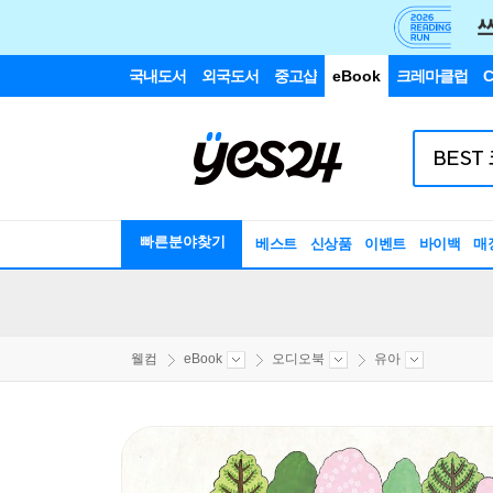
국내도서
외국도서
중고샵
eBook
크레마클럽
C
빠른분야찾기
베스트
신상품
이벤트
바이백
매
웰컴
eBook
오디오북
유아