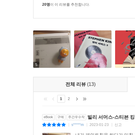
20명
이 이 리뷰를 추천합니다.
5
전체 리뷰
(13)
1
2
빌리 서머스-스티븐 킹
eBook
구매
주간우수작
s*****m
2023-01-23
신고
|
|
|
내가 페인트칠을 하다가 미칠 