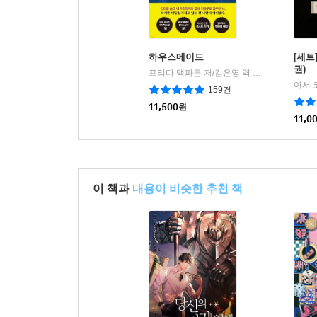
하우스메이드
[세트
권)
프리다 맥파든 저/김은영 역
북플라자
|
아서 
159건
11,500
원
11,0
이 책과
내용이 비슷한 추천 책