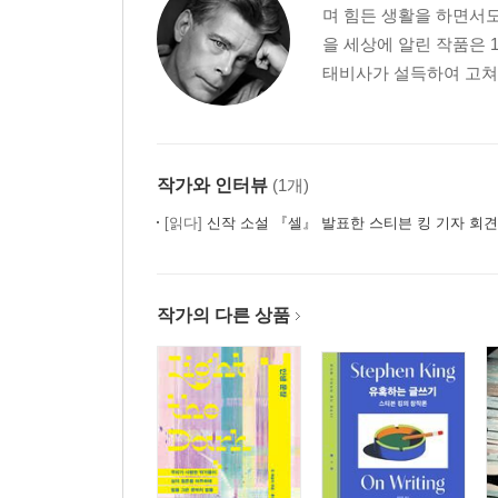
며 힘든 생활을 하면서도
17장 122
을 세상에 알린 작품은 
18장 166
태비사가 설득하여 고쳐 쓴
19장 200
20장 234
21장 277
22장 309
작가와 인터뷰
(1개)
23장 339
24장 381
[읽다]
신작 소설 『셀』 발표한 스티븐 킹 기자 회견
감사의 글 420
작가의 다른 상품