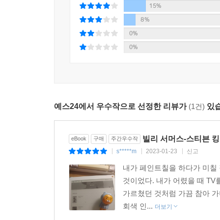
15%
8%
0%
0%
예스24에서 우수작으로 선정한 리뷰가
(1건)
있습
빌리 서머스-스티븐 킹
eBook
구매
주간우수작
s*****m
2023-01-23
신고
|
|
|
내가 페인트칠을 하다가 미칠 
것이었다. 내가 어렸을 때 TV
가르쳤던 것처럼 가끔 참아 가
회색 인...
더보기