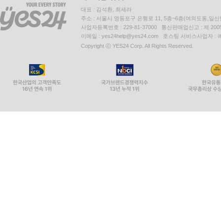
대표 : 김석환, 최세라
주소 : 서울시 영등포구 은행로 11, 5층~6층(여의도동,일신
사업자등록번호 : 229-81-37000 통신판매업신고 : 제 200
이메일 : yes24help@yes24.com 호스팅 서비스사업자 :
Copyright ⓒ YES24 Corp. All Rights Reserved.