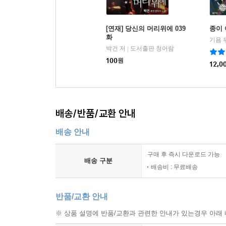
[연재] 당신의 머리위에 039
종이
화
기욤 
박건 저
도서출판 청어람
|
100
원
12,0
배송/반품/교환 안내
배송 안내
구매 후 즉시 다운로드 가능
배송 구분
배송비 : 무료배송
반품/교환 안내
※ 상품 설명에 반품/교환과 관련한 안내가 있는경우 아래 