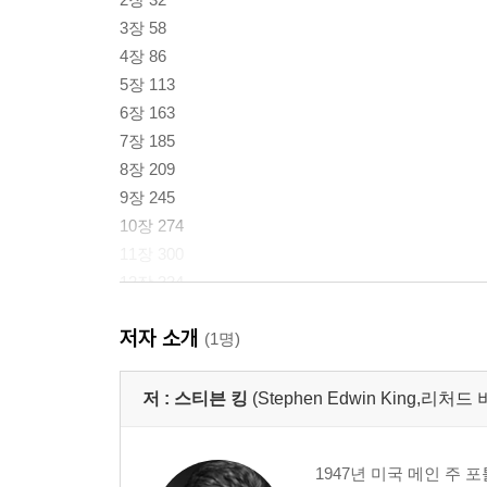
3장 58
4장 86
5장 113
6장 163
7장 185
8장 209
9장 245
10장 274
11장 300
12장 334
13장 380
저자 소개
(1명)
『빌리 서머스 2』
저 :
스티븐 킹
(Stephen Edwin King,리처드
14장 7
15장 49
1947년 미국 메인 주
16장 77