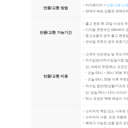
마이페이지 >
반품/교환 신청
반품/교환 방법
판매자 배송 상품은 판매자와
출고 완료 후 10일 이내의 
디지털 콘텐츠인 eBook의 
반품/교환 가능기간
중고상품의 경우 출고 완료일
모바일 쿠폰의 경우 유효기간(
고객의 단순변심 및 착오구
직수입양서/직수입일서중 일
단, 아래의 주문/취소 조건인
오늘 00시 ~ 06시 30분 
반품/교환 비용
오늘 06시 30분 이후 주문
직수입 음반/영상물/기프트 
단, 당일 00시~13시 사이
박스 포장은 택배 배송이 가
소비자의 책임 있는 사유로 
소비자의 사용, 포장 개봉에 
복제가 가능한 상품 등의 포장을 