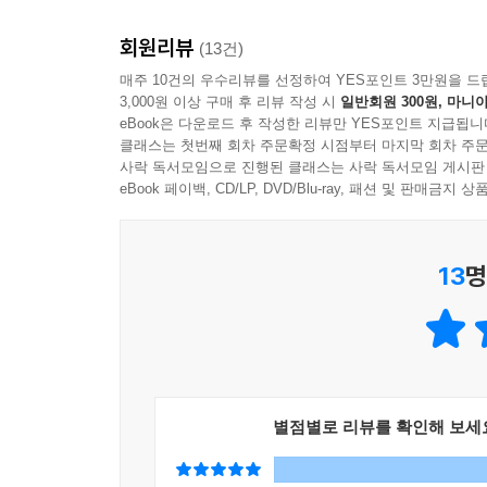
하나? 이런 장면을 넣을까 혹은 넣지 말까? 스
마음속으로 던진 인물의 심리를 쓰는 경험에 대하
회원리뷰
(13건)
되돌아가게 했다. 이야기를 쓸 수 있으며 자신의 
매주 10건의 우수리뷰를 선정하여 YES포인트 3만원을 드
어린아이의 목소리에서 시작해 점차 다듬어진 언어
3,000원 이상 구매 후 리뷰 작성 시
일반회원 300원, 마니아
대하여 감동적으로 그려 낸 결말이야말로 글쓰기의 힘
eBook은 다운로드 후 작성한 리뷰만 YES포인트 지급됩니
클래스는 첫번째 회차 주문확정 시점부터 마지막 회차 주문
사락 독서모임으로 진행된 클래스는 사락 독서모임 게시판
이것은 하나의 도전 과제다. 그는 과연 허구의 인물
eBook 페이백, CD/LP, DVD/Blu-ray, 패션 및 판매금
모른다. 윌리엄 포크너는 『소리와 분노』에서 백
모른다._본문에서
13
명
문제는 어린 빌리의 음성이다. 빌리는 그 음성으
걸려서 그 시절로 퇴행하기라도 한 것처럼. 어쩌면 
이제 그는 작품을 발표하는 작가는 위험을 자초하는
글쓰기가 매혹적인 이유 중 하나다. 나를 봐. 내가 
별점별로 리뷰를 확인해 보세