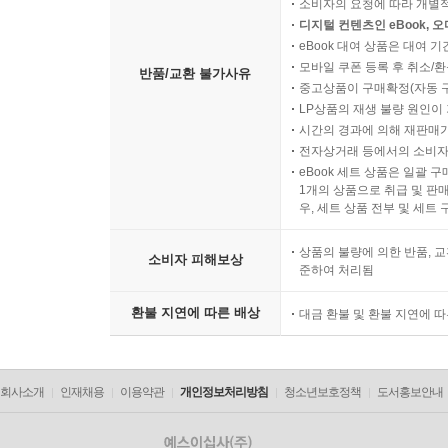
소비자의 요청에 따라 개별
디지털 컨텐츠인 eBook, 
eBook 대여 상품은 대여 기
모바일 쿠폰 등록 후 취소/환
반품/교환 불가사유
중고상품이 구매확정(자동 
LP상품의 재생 불량 원인이 기
시간의 경과에 의해 재판매가
전자상거래 등에서의 소비자
eBook 세트 상품은 일괄 
1개의 상품으로 취급 및 판매
우, 세트 상품 전부 및 세트
상품의 불량에 의한 반품, 교
소비자 피해보상
준하여 처리됨
환불 지연에 따른 배상
대금 환불 및 환불 지연에 
회사소개
인재채용
이용약관
개인정보처리방침
청소년보호정책
도서홍보안내