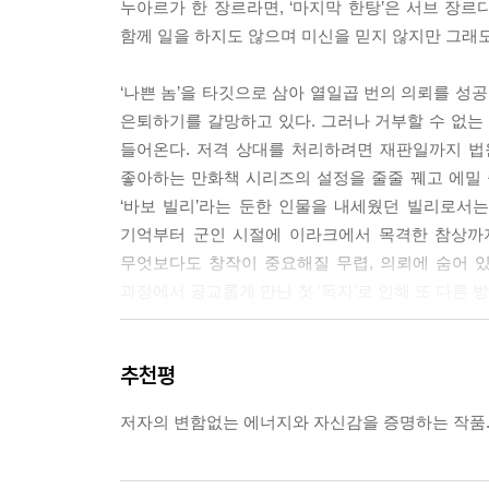
누아르가 한 장르라면, ‘마지막 한탕’은 서브 장르
함께 일을 하지도 않으며 미신을 믿지 않지만 그래
‘나쁜 놈’을 타깃으로 삼아 열일곱 번의 의뢰를 
은퇴하기를 갈망하고 있다. 그러나 거부할 수 없는
들어온다. 저격 상대를 처리하려면 재판일까지 법
좋아하는 만화책 시리즈의 설정을 줄줄 꿰고 에밀 
‘바보 빌리’라는 둔한 인물을 내세웠던 빌리로서는
기억부터 군인 시절에 이라크에서 목격한 참상까지
무엇보다도 창작이 중요해질 무렵, 의뢰에 숨어 있
과정에서 공교롭게 만난 첫 ‘독자’로 인해 또 다른
『유혹하는 글쓰기』 이후 최고의 스티븐 킹 작법
추천평
스티븐 킹은 『미저리』, 『파인더스 키퍼스』, 
저자의 변함없는 에너지와 자신감을 증명하는 작품
『유혹하는 글쓰기』는 소설가를 지망하는 이들의 
작가로 변신하는 과정을 다룬 『빌리 서머스』 역