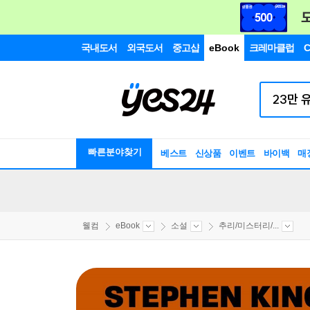
국내도서
외국도서
중고샵
eBook
크레마클럽
C
빠른분야찾기
베스트
신상품
이벤트
바이백
매
웰컴
eBook
소설
추리/미스터리/...