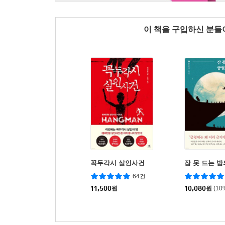
이 책을 구입하신 분
꼭두각시 살인사건
잠 못 드는 밤
64건
11,500
원
10,080
원
(10