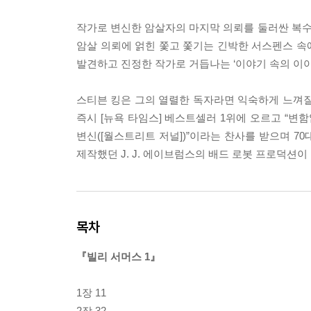
작가로 변신한 암살자의 마지막 의뢰를 둘러싼 복
암살 의뢰에 얽힌 쫓고 쫓기는 긴박한 서스펜스 속
발견하고 진정한 작가로 거듭나는 ‘이야기 속의 이
스티븐 킹은 그의 열렬한 독자라면 익숙하게 느껴질
즉시 [뉴욕 타임스] 베스트셀러 1위에 오르고 “변함
변신([월스트리트 저널])”이라는 찬사를 받으며 
제작했던 J. J. 에이브럼스의 배드 로봇 프로덕션이
목차
『빌리 서머스 1』
1장 11
2장 32