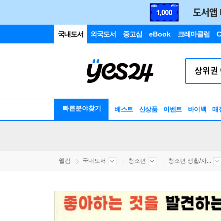
국내도서
외국도서
중고샵
eBook
크레마클럽
C
빠른분야찾기
베스트
신상품
이벤트
바이백
매
웰컴
국내도서
청소년
청소년 생활/자...