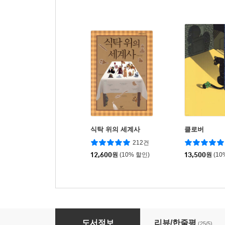
식탁 위의 세계사
클로버
212건
12,600
원
(10% 할인)
13,500
원
(10
좋아하는 것을 발견하는 법
도서정보
리뷰/한줄평
(25/5)