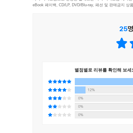
eBook 페이백, CD/LP, DVD/Blu-ray, 패션 및 판매금
여러 가지 환경을 생각하게 되잖아. 우리 부모님
공부 안 한다고 했지만) 사실 아주 열심히 공부
느껴지니? 남들은 다 순탄한 환경에서 쑥쑥 해
25
명
싶어.”(66면)
“마음이 어두워질 때는 따뜻한 햇볕에 꺼내서 뽀
좋아하는지 알고 있어야 해. 공부가 지겨워질 때
하거나 좋아하는 음식을 먹으며 스트레스를 풀자. 나
돌봅시다!”(104면)
별점별로 리뷰를 확인해 보세
‘자기 발견 테스트’ 수록
12%
진로 수업 시간에 함께 읽기 좋은 책
0%
0%
『좋아하는 것을 발견하는 법』은 책 읽기가 낯선 
0%
나누기에 적합하다. 유튜브, 돈, 게임, 웹툰, 웹
생각할 거리를 제공한다. 본문에 포함된 ‘자기 발견 테
다운로드할 수 있는 ‘독서 활동 자료’를 활용해 능