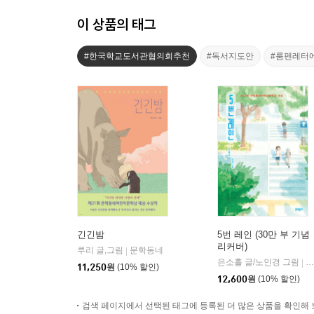
이 상품의 태그
#한국학교도서관협의회추천
#독서지도안
#룸펜레터
긴긴밤
5번 레인 (30만 부 기념
리커버)
루리 글,그림
문학동네
|
은소홀 글/노인경 그림
문
|
11,250
원
(10% 할인)
12,600
원
(10% 할인)
검색 페이지에서 선택된 태그에 등록된 더 많은 상품을 확인해 