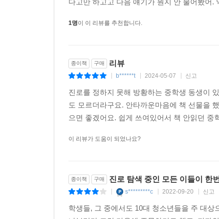
다고만 하고고 다음 얘기가 뭔지 안 물어봤어. 
1명
이 이 리뷰를 추천합니다.
리뷰
종이책
구매
b******t
2024-05-07
신고
|
|
|
진로를 정하지 못해 방황하는 중학생 동생이 있
도 모르더라구요. 안타까운마음에 책 선물을 했
으면 좋겠어요. 쉽게 쓰여있어서 책 안읽던 중
이 리뷰가 도움이 되었나요?
진로 탐색 중인 모든 이들이 한
종이책
구매
s*********c
2022-09-20
신고
|
|
|
학생들, 그 중에서도 10대 청소년들을 주 대