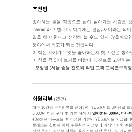
“너 자신을 한 가지 모습으로 규정하지 마. 다른 
추천평
보내자. 그러면 내가 뭘 좋아하는지, 어떤 일을 할 때 
좋아하는 일을 직업으로 삼아 살아가는 사람은 행
interest라고 합니다. 여기에는 관심, 재미라는
내일뿐 아니라 오늘도 행복하게!
일을 해야 한다고 생각해 볼 수도 있지 않을까요?
유연하고 건강한 태도를 알려 주는 책
분야에서 최고가 되는 것입니다.
이 책은 자기가 무엇을 좋아하는지 찾고 싶은 청소년
‘나중에 좋은 학교에 가서’ ‘나중에 좋은 직업을 
이 책을 꼭 읽어 보기를 바랍니다. 진로를 고민하는
많다. 그러나 청소년들은 내일뿐 아니라 오늘을 사
- 오장원 (서울 중등 진로와 직업 교과 교육연구회
내일뿐 아니라 오늘에 관해서도 많은 이야기를 한다
깨닫게 하는 것이다.
청소년들은 매해 다른 사람이 되고, 매해 다른 
조언하며, 잘하는 것도 좋아하는 것도 얼마든지 달라
회원리뷰
(25건)
어디인지도 모르는 곳에 서 있는” 것 같은 기분처
매주 10건의 우수리뷰를 선정하여 YES포인트 3만원을 드
이 책에는 유연하고 건강한 태도로 삶을 꾸려 나가
3,000원 이상 구매 후 리뷰 작성 시
일반회원 300원, 마니아
여운을 남기며, 마음을 든든하게 한다.
eBook은 다운로드 후 작성한 리뷰만 YES포인트 지급됩니
클래스는 첫번째 회차 주문확정 시점부터 마지막 회차 주문
사락 독서모임으로 진행된 클래스는 사락 독서모임 게시판
“다른 사람의 재능을 알아차리기는 더 쉬워. 객관적