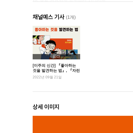
10. 용돈 모으기가 쓰기보다 신난다면
11. ‘정주행’하느라 밤새운 적 있다면
채널예스 기사
(1개)
에필로그
읽다
[이주의 신간] 『좋아하는
것을 발견하는 법』, 『자린
고비』 외
2022년 09월 21일
상세 이미지