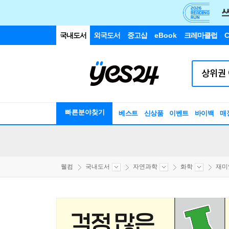
국내도서
외국도서
중고샵
eBook
크레마클럽
C
빠른분야찾기
베스트
신상품
이벤트
바이백
매
웰컴
국내도서
자연과학
화학
재미