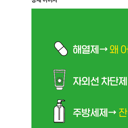
화장품: 예민할수록 따져보자
락스와 비누: 이유 있는 스테디셀러
베이킹소다, 과탄산소다, 구연산: 생활의 동반자가 
까지
주방의 화학: 잔여 세제와 세균
후주