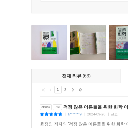
프탈레이트 가소제, 과불화합물, 불화물 등 유해물
다 함께 끌려나와 혼이 나는 중합체는 PVC(폴리염
방법, 특정 제품의 위험성을 알아볼 수 있는 사이
--- pp.119~120
돕는다(103쪽).
이 재밌는 슬라임은 아이들 장난감 중 유해성 논란이
핵심은 모든 화학제품은 독성과 유효성이라는 특징이
학물질 덩어리, 유해 물질 덩어리로 포장해서 신나게
유효성이 있으며, 물질이 처음 만들어질 때는 장
은 가지고 놀겠다고 하니 고민이 되는 슬라임, 정말
독성의 개념을 정확히 아는 것이 오히려 독성에 대
--- p.129
또한 아이들의 신나는 놀잇감이자 유해성 논란이 끊이
불소 역시 마찬가지다. 인간에게 딱 이로운 양만큼만
위험을 줄이기 위한 페인트와 물감 사용 시 주의할 점(
다가 심지어 치약의 경우엔 물로 헹궈 뱉어내기 때문
전체 리뷰
(63)
--- p.145
그래도 불안하다면 너무 저가의 장난감은 되도록 
1
2
내가 쓰는 제품이 혹시 리콜 대상인지 확인해볼 수
문제는 우리가 걱정해야 하는 포인트가 빗나갔다는 
생각보단 빠르다. 체내에서 분해가 안 되는 중금속에 
다. 독성 물질은 테플론이 아니라 과불화합물에 해당
걱정 많은 어른들을 위한 화학 
eBook
구매
--- p.151
3부 ‘쓸모 있는 화학’은 천연제품, 계면활성제, 화
a*******9
2024-09-26
신고
|
|
|
가장 많이 쓰는 제품들의 원리, 제품을 안전하고 
생활용품을 사기 위해 돌아다니다 보면 유난히 ‘천연’을
윤정인 저자의 '걱정 많은 어른들을 위한 화학