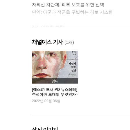
자외선 차단제: 피부 보호를 위한 선택
면역: 아군과 적군을 구별하는 경보 시스템
2부. 안전한 화학
채널예스 기사
독성: 두려울수록 알아야 하는 이유
(1개)
중금속: 아름답고도 치명적인 지구의 선물
플라스틱: 가볍고 편리한, 인류 최대의 논란거리
슬라임: 재미만큼 규칙이 필요하다
불소: 충치를 막는 강력한 화학결합
테플론: 코팅 프라이팬은 죄가 없다
읽다
생분해 플라스틱: 썩는 것과 썩지 않는 것
[예스24 도서 PD 뉴스레터]
추석이란 도대체 무엇인가 -
『타인에 대한 연민』 외
2022년 09월 06일
3부. 쓸모 있는 화학
천연물: 무조건적인 믿음은 왜 위험한가
계면활성제: 같고도 다른 천연과 합성의 세계
상세 이미지