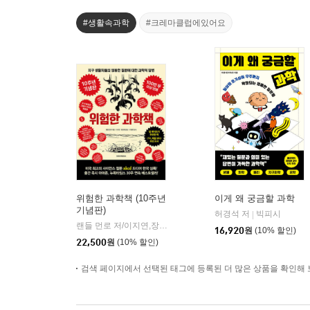
#생활속과학
#크레마클럽에있어요
위험한 과학책 (10주년
이게 왜 궁금할 과학
기념판)
허경석 저
빅피시
|
랜들 먼로 저/이지연,장영재 공역/이명현 감수
시공사
|
16,920
원
(10% 할인)
22,500
원
(10% 할인)
검색 페이지에서 선택된 태그에 등록된 더 많은 상품을 확인해 