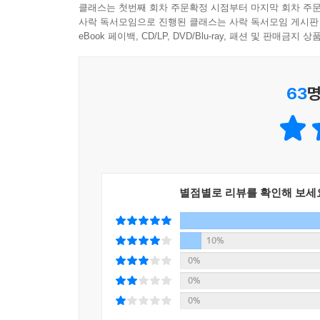
클래스는 첫번째 회차 주문확정 시점부터 마지막 회차 주문
1부 ‘지키는 화학’에서는 해열제, 방부제, 소독제
같은 것들이 있지만, 반대로 미량만 들어와도 인체에 해
사락 독서모임으로 진행된 클래스는 사락 독서모임 게시판
궁금해하는 점, 제품을 고를 때 기본적으로 알아야
--- pp.107~108
eBook 페이백, CD/LP, DVD/Blu-ray, 패션 및 판매금
걱정하지 않아도 되는 이유(24쪽), 아이에게 맞는
대한 걱정과 불안을 한층 덜어준다.
중금속은 미술 재료 중 색을 나타내는 안료에서 쉽게
63
명
로 돌가루인 셈이다. 대표적인 색을 나타내는 돌가
“방부제는 몸에 나쁘다”는 의심에 대해서는, “방
들을 빻은 것이었고, 이후에 기름을 사용하게 되면
‘밥’에, 유효 성분은 ‘쌀’에 비유, 누구나 쉽게 그
감이다.
확인하는 방법과 간단한 보관 수칙을 소개한다(39쪽).
--- p.108
나에게 맞는 자외선 차단제 고르는 방법(74쪽) 등
(51쪽), ‘은나노’와 ‘살균 마케팅’(53쪽), 공기청
중금속이 위험한 이유는 공기, 물, 식품 등과 같이
별점별로 리뷰를 확인해 보세
휘둘리지 않고 슬기로운 화학 생활을 할 수 있는, 핵
기 때문이다. 대표적으로 식약처에서 지정하여 관리하
된 금속은 여러 산업에서 이용된다. 납의 경우엔 자
나는 공기청정기는 보조 요법이라고 생각하는 쪽에
높여주고 표면에 입혀 광택을 내는 데 이용된다. 금
10%
곰팡이와 세균, 바이러스를 공기청정기가 모조리 
--- pp.111~112
0%
안에 두고 사용하기 어려울 것이다. 공기청정기 자체가
0%
이 고분자 중합체, 다시 말해 플라스틱은 모인 탄소분
0%
2부 ‘안전한 화학’은 독성, 중금속, 플라스틱, 슬
이렇게 말이다. 어린이 놀이 매트, 장난감, 가방,