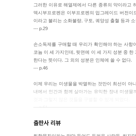
그러한 이유로 해열제에서 다른 종류의 약이라고 하
덱시부프로펜은 이부프로펜의 업그레이드 버전이므로
이라고 불리는 소화불량, 구토, 궤양성 출혈 등과 
--- p.29
손소독제를 구매할 때 우리가 확인해야 하는 사항이 
코늄 이 세 가지인데, 뒷면에 이 세 가지 성분 중 
한다는 뜻이다. 그 외의 성분은 인체에 쓸 수 없다.
--- p.46
이제 우리는 미생물을 박멸하는 것만이 최선이 아니
내에서 인간과 함께 살아가는 유익한 장내 미생물
것과 그렇지 않은 것들을 구별할 수 있게 되었다.
--- p.51
출판사 리뷰
사실 실험실이든 집이든 밀폐된 공간의 공기질은 좋지
는 산소를 마시고 이산화탄소를 내뱉는다. 밀폐된 공
화학물질이라는 말만 들어도 두려운 사람들, 하지만 그