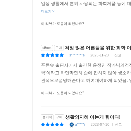
요”라는 문구도 보인다. 혹은 안전하단 말을 직접적
일상 생활에서 흔히 사용되는 화학제품 등에 
먼저 저자는 ‘천연 유래’, ‘천연이라 안전해요’
전하다는 뉘앙스를 팍팍 풍기고 있을 때가 있다.
더보기
지향해야 한다고 말하며, 마트에서도 쉽게 식별할 
--- p.169
(170쪽). 그렇다면 ‘계면활성제 없는 샴푸’는 어
이 리뷰가 도움이 되었나요?
사용하는 계면활성제는 피부막 침투가 불가능하다’라고
대개 세제류, 세정제류, 화장품류를 홍보할 때 ‘천
과탄산소다, 구연산의 탄생 과정과 사용법(216쪽)
만 사용한다는 생리대도 눈에 띈다. 그렇다면 자연
가졌던 오해를 넘어 제품을 더 안전하고 유용하게 
걱정 많은 어른들을 위한 화학 
eBook
구매
믿음은 위험하다고 생각한다. 모든 자연 물질이 반
지켜야 할 기본 수칙(223쪽)과 간단한 방법으로
s********e
2023-11-28
신고
|
|
|
--- p.170
무엇부터 해야 할지 망설였던 사람들에게 거창한 방
푸른숲 출판사에서 출간한 윤정인 작가님의걱정
천연물 중 정말 이로운 것도 있다. 천연물에서 유래
학'이라고 하면막연히 손에 잡히지 않아 생소
세정제로 사용하는 계면활성제는 피부 표면에 있
는 역사적으로 큰 의미를 갖는 이 약물의 이름은 
관적으로설명해준다고 하여대여하게 되었음. 일상
아니다. 애초에 용도가 다르기 때문에 침투가 불가
--- p.173
염기성에 가까워진 물질들이 피부에 자극을 줄 수는 
이 리뷰가 도움이 되었나요?
없다. -188쪽
계면활성제란 물과 친한 성질(친수성)과 기름과 친한
면활성제는 양쪽의 물질과 결합이 가능하다. 이 물
생활의지혜 아는게 힘이다!
다. 그렇다면 계면활성제는 어떻게 세정제로 사용되
종이책
구매
--- p.182
u*****i
2023-07-10
신고
|
|
|