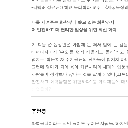
즉 그 공간에서 산소의 농도는 줄고, 이산화탄소 
-김범준 성균관대학교 물리학과 교수, 《세상물정의
다. 달리는 차 안에서 환기하지 않고 장시간 운전을
--- pp.61~62
나를 지켜주는 화학부터 쓸모 있는 화학까지
더 안전하고 더 편리한 일상을 위한 최신 화학
과거 햇빛으로 인한 피부 손상 질환은 특정 지역 
금은 다르다. 과거에는 오존층의 파괴로, 최근에는 
이 책을 쓴 윤정인은 아침에 눈 떠서 밤에 눈 감
젠 지구상 어느 나라도 자외선으로부터 안전하지 않
태어나자마자 ‘수소’를 먼저 배울지도 몰라”라고 
--- p.73
넘치는 ‘학문’이자 주기율표의 원자들이 합쳐져 하나
그런데 엄마가 되어 육아 커뮤니티의 세계에 입문한 
무기자차, 유기자차라는 말을 들어본 적이 있을 것이
사람들이 생각보다 많다는 것을 알게 되었다(11쪽)
는 유기 자외선 차단제를 말한다. 자외선 차단제에
안전하고 화학물질은 위험하다” 등 화학제품에 대
유기자차는 탄소가 포함된 유기화합물로 이루어져 있
되었을까?
--- p.75
그는 그 이유에 대해 “소비자들의 신뢰를 저버린 
‘면역력’은 무엇일까? 사실 ‘면역력’이란 단어는 국
추천평
이런 사건들이 잇달아 일어났기 때문”이며 정확하
기면 그냥 ‘면역’이다.
편하게, 너무 두려워하지 말고 화학물질과 화학제품
--- p.89
화학물질이라는 말만 들어도 두려운 사람들, 하지만 그
나쁘다고 판단할 수 없으며, 우리 모두의 성격이