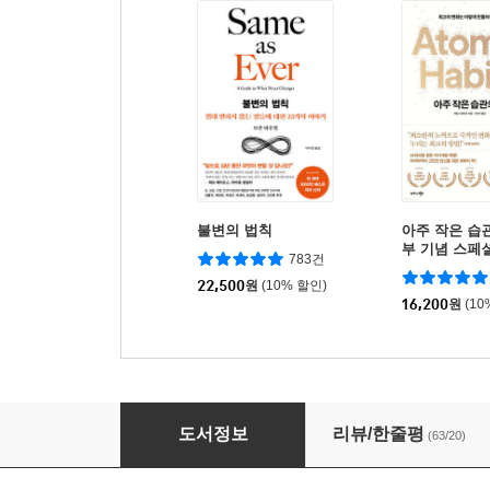
불변의 법칙
아주 작은 습관
부 기념 스페
783건
22,500
원
(10% 할인)
16,200
원
(10
걱정 많은 어른들을 위한 화학 이야기
도서정보
리뷰/한줄평
(63/20)