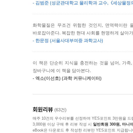
- 김범준 (성균관대학교 물리학과 교수,《세상물정
화학물질의 유해성 여부를 잘 판단할 수 있다고 강
이러한 면역 시스템은 우리 몸 안에 침투한 병원균을
체적으로 증식(세포의 개수가 늘어나는 것)이 불가
화학이 무섭고 피해야 하는 대상이 아니라, 생각
고, 이 감염 세포가 죽으면서 안에 있던 바이러스가
화학물질은 무조건 위험한 것인지, 면역력이란 올
이야기하고 싶었다. 그래서 주변 사람들이 가장 많
--- p.90
바로잡아준다. 복잡한 현대 사회를 현명하게 살아가
추려 화학물질과 제품이 만들어지는 원리부터 유해성에
- 한문정 (서울사대부여중 과학교사)
실제 면역은 특별하고 아주 중요한 능력을 가지고 
어떤 해열제를 먹어야 할까? 방부제는 몸에 해롭지
다. 아군과 적군을 정확하게 구별할 수 있기 때문에
있을까? 손소독제 살 때 무엇을 확인해야 할까?
서 죽일 수 있다. 이때 가동되는 경보 시스템이 바
이 책은 단순히 지식을 충전하는 것을 넘어, 가족
인체에 무해할까? 언제까지 플라스틱을 써야 할까
--- p.91
장바구니에 이 책을 담아본다.
책을 통해 더 나은 삶을 기대할 수 있을 것이다.
- 엑소(이선호) (과학 커뮤니케이터)
인터넷에 LD50표를 검색하면 쉽게 접할 수 있다. 
화학의 기초 원리부터 화학제품 더 안심하고 쓰는 
g당 섭취량이다. LD50이 한 번에 섭취해서 죽는 
화학알못도 쉽고 재미있게 접하는 생생한 화학의 
이 표에 따르면 물은 가장 안전한 물질이고, 인간에
회원리뷰
일어난 보툴리눔 독소다.
(63건)
《걱정 많은 어른들을 위한 화학 이야기》는 총 3부
--- p.101
매주 10건의 우수리뷰를 선정하여 YES포인트 3만원을 드
제공하면서도 화학제품을 사용할 때 유의할 점과 생
3,000원 이상 구매 후 리뷰 작성 시
일반회원 300원, 마니아
eBook은 다운로드 후 작성한 리뷰만 YES포인트 지급됩니
먼저 중금속이란 무엇인지 알아보자. 중금속은 무거운