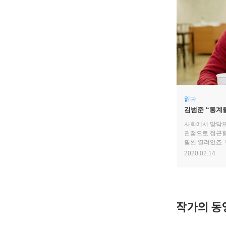
읽다
김범준 “통계
사회에서 맞닥
관점으로 접근할
훨씬 열려있죠.
통계물리학자로 
2020.02.14.
(웃음)
작가의 동