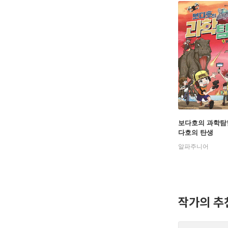
보다호의 과학탐험 
다호의 탄생
알파주니어
작가의 추