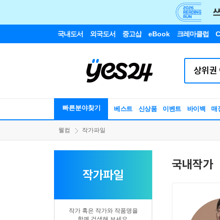
국내도서
외국도서
중고샵
eBook
크레마클럽
C
빠른분야찾기
베스트
신상품
이벤트
바이백
매
웰컴
작가파일
국내작가
작가파일
작가 혹은 작가와 작품명을
함께 검색해 보세요.