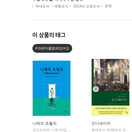
국내도서
세종도서
2023년 교양도서
문학
이 상품의 태그
#크레마클럽에있어요
니체의 초월자
오디세이아
프리드리히 니체 저/김철 편역
히읏
호메로스 저/페테르 파울 루벤스 그림/박문재 역
|