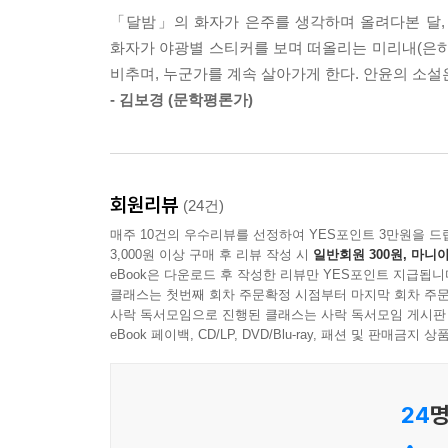
---「방어가 제철」중에서
「달밤」의 화자가 은주를 생각하며 올려다본 달,
표제작 「방어가 제철」의 화자는 과거에 한 시절을 함
화자가 야광별 스티커를 보며 떠올리는 미리내(은하수
세 사람은 영화, 음악, 책을 공유하며 취향 공동체
정말 그런 생각을 해? 꼬리의 꼬리를 물고 이런저런
비추며, 누군가를 계속 살아가게 한다. 안윤의 소설
현장에서 아르바이트하던 ‘재영’이 사고로 세상을
아. 생각은 생각일 뿐이지 사실이 아니잖아. 생각을
- 김보경 (문학평론가)
미술 학원비를 마련해주겠다고 약속했던 ‘재영’의 
가 나경의 어깨 위에 다정하게 손을 얹으면 나경은 
‘정오’에게 연락해 ‘재영’의 죽음 이후 처음으로 
---「만화경」중에서
‘은주’를 생각하며 제사상을 차렸던 것처럼, 이후 
일상적인 의례를 통해 두 사람은 ‘재영’의 죽음을 천
이사 오기 전부터 설치되어 있던 구형 환풍기에는
회원리뷰
(24건)
은은하게 빛나는 별들을 보며 담배를 태우는 맛이 나
매주 10건의 우수리뷰를 선정하여 YES포인트 3만원을 드
나는 오래전 나 홀로 은밀하게 간직했던 장면 하나를
도 누렇게 변색된 환풍기에 야광별 스티커 같은 걸 
3,000원 이상 구매 후 리뷰 작성 시
일반회원 300원, 마니아
(「방어가 제철」, 72쪽)
---「만화경」중에서
eBook은 다운로드 후 작성한 리뷰만 YES포인트 지급됩니
클래스는 첫번째 회차 주문확정 시점부터 마지막 회차 주문
사락 독서모임으로 진행된 클래스는 사락 독서모임 게시판
「만화경」의 초점 화자 ‘나경’은 이혼 후 혼자 전세
알게 된 후에는 그것을 모르던 예전의 자신으로 돌아
eBook 페이백, CD/LP, DVD/Blu-ray, 패션 및 판매금
불쑥불쑥 나타나 참견을 한다든지, 외출할 때마다 
르다 무게를 이기지 못해 상자들을 우르르 길바닥 위
쓰러지는 일이 생긴다. 다행히 ‘숙분’의 친구 ‘단심
화장이 번지도록 우는 것을 아무 말도 못 하고 지켜
보였던 행동의 이유를 알게 된다. ‘나경’의 전 세입자
뒷모습을 마지막으로 돌아보았을 때처럼.
24
명
그런 일이 생기지 않도록 자신의 방법으로 나름대로 최
더듬으며 그녀를 애도하고, “이름을 모르던 예전으로 