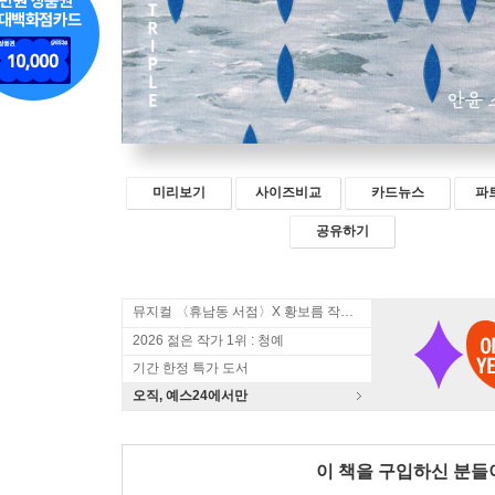
미리보기
사이즈비교
카드뉴스
파
공유하기
뮤지컬 〈휴남동 서점〉X 황보름 작가 북토크
2026 젊은 작가 1위 : 청예
기간 한정 특가 도서
오직, 예스24에서만
이 책을 구입하신 분