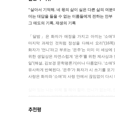
“살아서 기억해. 네 몫의 삶이 실은 다른 삶의 여분이
‘잘 지내?’나 ‘잘 있니?’ 그는 그렇게 묻지 않고 
더는 대답을 들을 수 없는 이름들에게 전하는 안부
쇼케이스에 집어넣고 라텍스 장갑을 고무장갑으로 
그 애도의 기록, 재생의 기록
식장 뒷마당에서 고개를 돌려 담배 연기를 내뿜던 그
었다. 잠은 좀 잤나?
「달밤」은 화자가 애정을 가지고 아끼는 ‘소애’의
---「방어가 제철」중에서
마지막 과제인 것처럼 정성을 다해서 요리”(16쪽)
화자가 ‘언니’라고 부르는 ‘은주’는 이미 이 세상에
무엇이 그토록 그 두 사람을, 그리고 우리 셋을 서
위한 생일상은 자연스럽게 ‘은주’를 위한 제사상과 
부터 엄마 없는 집에서 남아도는 시간을 어떻게 보내
일”(해설, 김보경 문학평론가)이나 다름없다. ‘소애’
이었다는 것, 그런 이유가 아니었을까 짐작해볼 뿐이
유사하게 반복된다. ‘은주’가 화자가 시 쓰기를 포기
기가 아닌 다른 어딘가로, 낯선 언어와 감정이 우리
사랑은 화자와 ‘소애’의 사랑 안에서 끊임없이 다시
---「방어가 제철」중에서
살아 있는 나는 이제 뭘 해야 할까. 언니가 없는데,
어디서부터 잘못된 걸까. 나는 더는 내게 묻지 않는
살아. 살아서 기억해. 네 몫의 삶이 실은 다른 삶
어진 정오의 연락처를 사방팔방으로 수소문해 엄마의 
나를 아끼지 말고 살아.
식을 사주었는지, 우리가 왜 3년 동안 만남을 이어
추천평
(「달밤」, 30쪽)
을 알게 된다. 곧 방어가 제철인 계절이 온다.