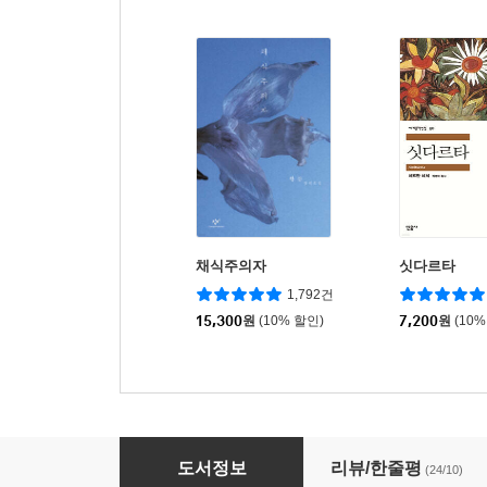
채식주의자
싯다르타
1,792건
15,300
원
(10% 할인)
7,200
원
(10%
방어가 제철
도서정보
리뷰/한줄평
(24/10)