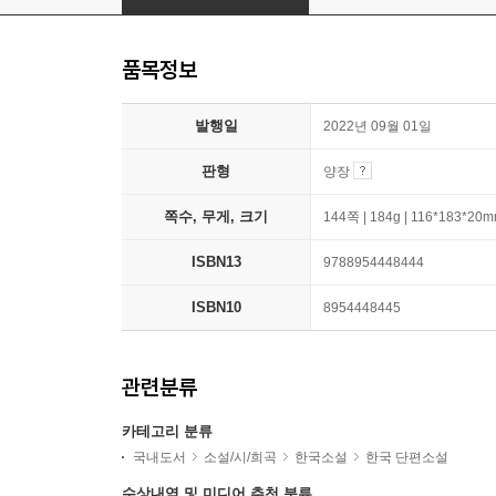
품목정보
발행일
2022년 09월 01일
판형
양장
쪽수, 무게, 크기
144쪽 | 184g | 116*183*20
ISBN13
9788954448444
ISBN10
8954448445
관련분류
카테고리 분류
국내도서
소설/시/희곡
한국소설
한국 단편소설
수상내역 및 미디어 추천 분류