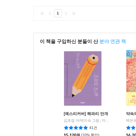
1
이 책을 구입하신 분들이 산
분야 연관 책
[예스리커버] 해파리 만개
약속
김초엽 저/박지숙 그림
마음산책
백온유
|
41건
15,120
원
(10% 할인)
16,2