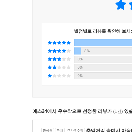
---「만화경」중에서
누렇게 변색된 플라스틱 환풍기 가장자리에 빼곡하게 
나이보다 하나가 적었다. (……) 나경은 서른셋의 
(「만화경」, 115쪽)
별점별로 리뷰를 확인해 보세
안윤 작가의 세 소설은 ‘애도’라는 하나의 주제 아
8%
작가 “특유의 훈기”(해설, 김보경 문학평론가)로
0%
“소중해질 기회조차 갖지 못했”(에세이 「없는 것들
0%
나아갈 수 있도록 부드럽게 등을 밀어준다.
0%
작가의 말
당신에게는 더는 대답을 들을 수 없는 이름들이 있다
서서히 멀어졌거나 뒤돌아 떠났거나, 결코 돌아올 수
예스24에서 우수작으로 선정한 리뷰가
(1건)
있습
부른다. 묵독을 할 때처럼, 자신도 모르게 감탄
고유한 말투. 희미한 미소, 가만가만한 고갯짓을 본
추억처럼 슬며시 마음
종이책
구매
주간우수작