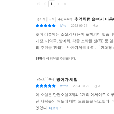
1
추억처럼 슬며시 마음
종이책
구매
주간우수작
k**u
2022-09-24
신고
|
|
|
※이 리뷰에는 소설의 내용이 포함되어 있습니다
개장, 미역국, 방어회, 각종 소박한 전(煎) 
의 주인공 ‘안라’는 반찬가게를 하며, 「만화경」의 
38명
이 이 리뷰를 추천합니다.
방어가 제철
eBook
구매
w***h
2024-10-29
신고
|
|
|
이 소설은 단편소설 3개와 1개의 에세이로 
진 사람들의 애도에 대한 모습들을 담고있다. 
있었다.
더보기