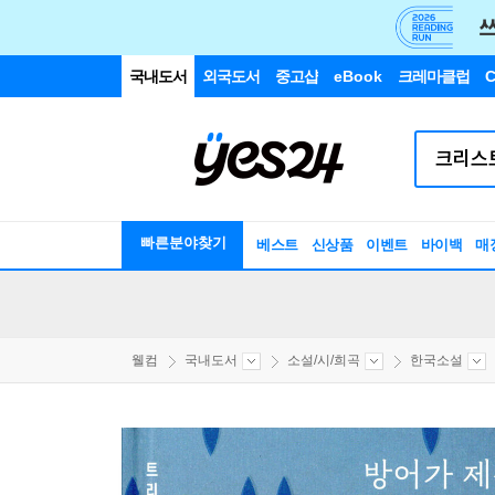
국내도서
외국도서
중고샵
eBook
크레마클럽
C
빠른분야찾기
베스트
신상품
이벤트
바이백
매
웰컴
국내도서
소설/시/희곡
한국소설