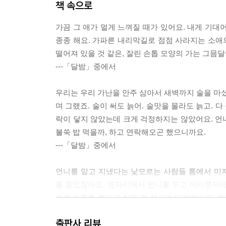
책 속으로
가끔 그 애가 멀게 느껴질 때가 있어요. 내게 기대
종종 해요. 가파른 내리막길로 점점 사라지는 소애의
떨어져 있을 것 같은, 잘린 손톱 모양의 가는 그믐
---「달밤」중에서
우리는 우리 가난을 안주 삼아서 새벽까지 술을 마셨죠
며 그랬죠. 술이 써도 늙어. 술맛을 몰라도 늙고. 
락이 닿지 않았는데 크게 걱정하지는 않았어요. 언
불쑥 밥 먹을까, 하고 연락해오곤 했으니까요.
---「달밤」중에서
언니를 알고 지냈다는 낯모르는 사람들 틈에서 미
를 들었잖아요. 옆자리에서 언니를 두고 이러쿵저러
전에 소주를 뿌리고 싶은 걸 참고만 있었잖아요. 분
요.
출판사 리뷰
---「달밤」중에서