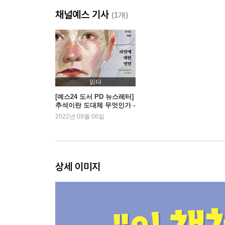
PART 05 위대한 예술가의 수학 선생님, 파치올리
채널예스 기사
다빈치와 만나 희대의 걸작을 완성시키다!
(1개)
PART 06 게으른 천재, 데카르트
그 덕분에 아인슈타인의 상대성이론이 나올 수 있었
PART 07 프로를 이긴 아마추어 수학자, 페르마
읽다
‘세상에서 가장 까다로운 수학 문제’로 기네스북에 
[예스24 도서 PD 뉴스레터]
추석이란 도대체 무엇인가 -
『타인에 대한 연민』 외
2022년 09월 06일
PART 08 미적분과 2진법을 만든 라이프니츠
알고 보니 ‘수포자’ 양산의 주범?
PART 09 ‘세상에서 가장 아름다운 공식’을 만든 오
상세 이미지
실명한 후 더 많은 논문을 발표했다고?
PART 10 새로운 기하학을 만든 가우스
엄청난 완벽주의자였다고?