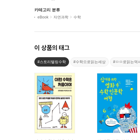
카테고리 분류
eBook
자연과학
수학
이 상품의 태그
#스토리텔링수학
#수학으로읽는세상
#ㅁㅁ로읽는역