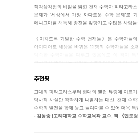
에 관한 논문이었습니다. 찬찬히 살펴보던 중 계산
직각삼각형의 비밀을 밝힌 천재 수학자 피타고라스,
정이 훌쩍 지났고, 수학 문제에 몰두하느라 실연
문제가 ‘세상에서 가장 까다로운 수학 문제’로 
페르마의 마지막 정리 덕분에 새로 살게 된 볼프스
에니그마를 해독해 종전을 앞당기고 수많은 사람들
언뜻 보기에 쉬워 보이는 문제에 거액의 상금까지
《미치도록 기발한 수학 천재들》은 수학자들의 
으로 보냈습니다. 볼프스켈상이 제정된 첫해에는 
아이디어로 세상을 바꿔온 12명의 수학자들을 소
을 모아 쌓았더니 높이가 3m나 되었다고 합니다. 
익숙한 수학자들을 다루고 있음에도 이 책이 특
로운 수학 문제’로 기네스북에 오르기까지 했습니다.
구석구석 뜯어보는 친절한 스토리텔링에 있다. 게으른
앤드루 와일즈에 의해 증명된 것이죠. 증명이 발표되
원조 논쟁’에서 패배한 라이프니츠 이야기까지, 
---「PART 07. 프로를 이긴 아마추어 수학자,
추천평
몰고 왔던 수학자들의 이야기는 수학을 좋아하는 독
수학 분야에서 뛰어난 업적을 이룬 가우스지만 실제로
고대의 피타고라스부터 현대의 앨런 튜링에 이르기
도박과 확률, 주식과 피보나치 수열,
아닌 천문학과 교수였고 괴팅겐 천문대 소장을 지내기
역사적 사실만 딱딱하게 나열하는 대신, 천재 수
건축과 피타고라스 정리, 데카르트 좌표와 우주 
된 소행성 덕분이었습니다. 1801년 1월 1일,
수학의 발전을 함께 놓고 들여다볼 수 있어 더욱 특
겨우 몇 주 관측했을 때, 태양 가까이 다가간 이 
- 김동중 (고려대학교 수학교육과 교수, 책 《멘토링
수학으로 우리가 사는 세상을 이해하는 법
안의 관측 자료에 새로운 수학 이론을 적용해 소행성이
과 매우 가까운 장소에서 소행성 세레스가 다시 관
인류의 발전은 수학에 영향을 미쳤다. 상업과 무역