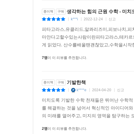
생각하는 힘의 근원 수학 - 미
종이책
구매
k***i
2022-12-24
신고
|
|
|
피타고라스,유클리드,알콰리즈미,피보나치,피치
마안다고할수있는사람이란피타고라스,테카르
게 읽었다. 산수를배울땐괜찮았고,수학을시작
7명
이 이 리뷰를 추천합니다.
기발한책
종이책
구매
k****e
2024-04-20
신고
|
|
|
미치도록 기발한 수학 천재들은 뛰어난 수학적
를 해결하는 것을 넘어서 혁신적인 아이디어와
의 미래를 열어주고, 미지의 영역을 탐구하는 
2명
이 이 리뷰를 추천합니다.