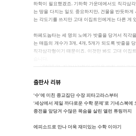
하학이 필요했겠죠. 기하학 가운데에서도 직각삼각
는 땅을 다지는 일도 중요하지만, 건물을 반듯하게 
는 각도기를 쓰지만 고대 이집트인에게는 다른 게 있었습
하페도놉타는 세 명의 노예가 밧줄을 당겨서 직각을 재
는 매듭의 개수가 3개, 4개, 5개가 되도록 밧줄을 당
직각삼각형이기 때문이죠. 이것만 봐도 고대 이집트
습니다.
---「PART 01. 직각삼각형의 비밀을 밝힌 피타
출판사 리뷰
페르마의 마지막 정리가 대중에게 널리 알려지게 된 건
페르마의 마지막 정리를 최초로 완벽하게 증명한 사람
‘수’에 미친 종교집단 수장 피타고라스부터
08년 볼프스켈상이 제정되었고 100년 안에 완벽한
‘세상에서 제일 까다로운 수학 문제’로 기네스북에 
종전을 앞당겨 수많은 목숨을 살린 앨런 튜링까지
볼프스켈이 상금을 기증하게 된 이유에 관해서는 
결심했습니다. 삶을 끝내기에 적당한 날을 고른 후
에피소드로 만나 더욱 재미있는 수학 이야기
게 유서도 다 썼지만 자정이 되려면 아직 몇 시간 