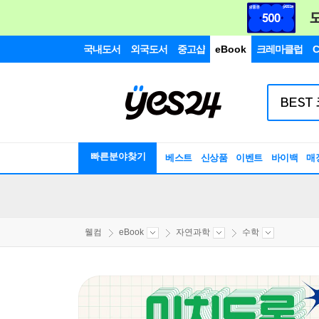
국내도서
외국도서
중고샵
eBook
크레마클럽
C
빠른분야찾기
베스트
신상품
이벤트
바이백
매
웰컴
eBook
자연과학
수학