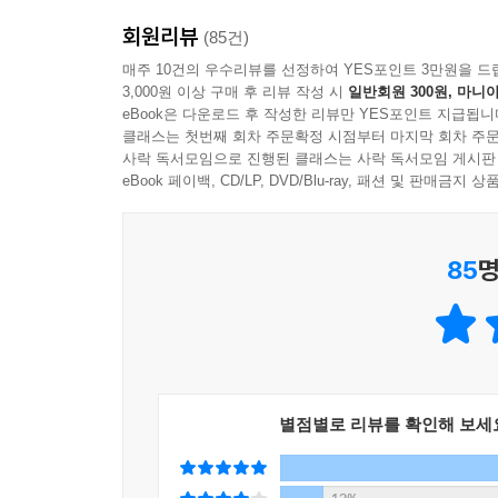
넓이를 측정하는 ‘기하학’이 발전했으며, 더 많이 
이 일로 가우스의 이름이 널리 알려졌고, 1807년
회원리뷰
(85건)
인류사에 많은 영향을 미쳤다. 피보나치 수열 덕분에
겐 천문대 소장으로 지내면서 65권의 저서와 논문으
매주 10건의 우수리뷰를 선정하여 YES포인트 3만원을 드
〈최후의 만찬〉이 다빈치에 의해 탄생할 수 있
과 교수로 취임해서 동료 교수와의 공동 연구로 많은
3,000원 이상 구매 후 리뷰 작성 시
일반회원 300원, 마니아
설명했고, 데카르트의 좌표 덕분에 아인슈타인의 상
분야에도 공헌했습니다. 오늘날 자기장의 세기를 나타
eBook은 다운로드 후 작성한 리뷰만 YES포인트 지급됩니
풍요로움을 누리지 못했을 것이다.
클래스는 첫번째 회차 주문확정 시점부터 마지막 회차 주문
의 이름을 따온 겁니다.
사락 독서모임으로 진행된 클래스는 사락 독서모임 게시판
eBook 페이백, CD/LP, DVD/Blu-ray, 패션 및 판매금
이 책은 교과서 속 지식에만 머물러 있던 수학을 
---「PART 10. 새로운 기하학을 만든 가우스 엄청난 
사실만 알아도, 아니 컴퓨터와 인터넷, 유튜브 
있는지 알 수 있다. 나아가 이 책은 수학의 발전
85
명
‘알고리즘’이라는 용어는 ‘대수학의 아버지’인 
2진법과 보편언어에 관한 아이디어로 훗날 컴퓨터
관통해 새로운 수학으로 재탄생하는지 그 흥미로운
지도와 연표, 150여 점이 넘는 시각 자료는 덤!
수학과 세계사를 한 권으로 만나는 특별한 인문교
별점별로 리뷰를 확인해 보세
이 책의 각 장에는 지도와 연표가 수록되어 있어 