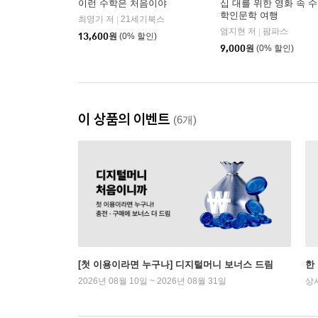
이런 수학은 처음이야
십 대를 위한 영화 속 수
학인문학 여행
최영기 저
21세기북스
|
염지현 저
팜파스
|
13,600
원
(0% 할인)
9,000
원
(0% 할인)
이 상품의 이벤트
(6개)
[첫 이용이라면 누구나] 디지털머니 보너스 드림
한
2026년 08월 10일 ~ 2026년 08월 31일
상