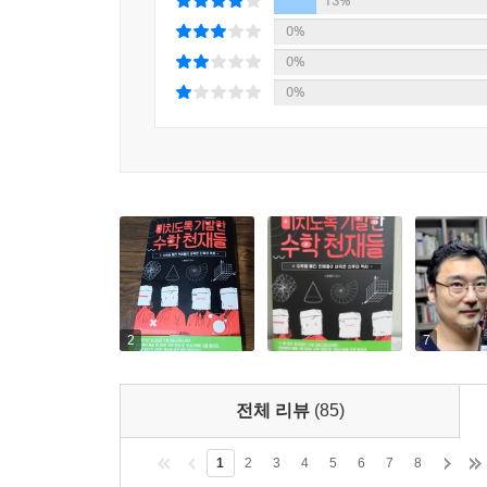
13%
시대를 거쳐 현대에 이르기까지, 수학사와 맥락
0%
알렉산드리아 도서관이 불에 탄 이후 학문의 중심
0%
수학이 유럽 대륙에 비해 100년이나 뒤처진 
0%
어떨까?
수학을 어렵고 따분하게 느끼는 독자들을 위해 책의
유래’, ‘르네상스 시대의 계산학교’, ‘단식부기와 복
〈수학외전〉이라는 짤막한 읽을거리 형식으로 구성
계산에서 잠시 떨어져 직관적으로 다가오는 수학의
2
7
전체 리뷰
(85)
1
2
3
4
5
6
7
8