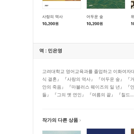
사랑의 역사
어두운 숲
10,200
원
10,200
원
1
역 :
민은영
고려대학교 영어교육과를 졸업하고 이화여자대
식 결혼』 『사랑의 역사』 『어두운 숲』 『
안의 죽음』 『마블러스 웨이즈의 일 년』 『
들』 『그의 옛 연인』 『여름의 끝』 『칠드...
작가의 다른 상품