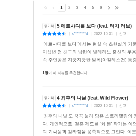
남성으로, 여성으로, 인간으로 살아간다는 것
1
2
3
4
5
6
“그녀는 그 갈비뼈들이 시원까지 완전히 거슬러올
5 에르샤디를 보다 (feat. 터치 러브)
종이책
된다는 것, 여자가 된다는 것이 무엇이고, 그런 것
s********d
2022-10-31
신고
|
|
|
_본문 259쪽
‘에르샤디를 보다’에서는 현실 속 초현실의 기
이십년 전 친구의 남편이 발레리노 출신의 무용
수록된 열 편의 소설 중에서「남자가 된다는 것(To 
속 주인공은 지긋지긋한 발목(아킬레스건) 통증
이 세상에서 남성으로 ‘산다는’ 것, 혹은 남자가 
사유하는 주체는 대체로 남성의 타자로서 남성성이
1명
이 이 리뷰를 추천합니다.
내재한 폭력성, 비합리성을 깨닫는 남성들 또한 등장한
폭력을 잠재적 속성으로 하는 전통적이고 관습적인
대담하면서도 우아하게 풀어낸 아름답고 강렬한 수
4 최후의 나날 (feat. Wild Flower)
종이책
약한” 성향 때문에 나치의 고위직이 되었을 거라
s********d
2022-10-31
신고
|
|
|
이스라엘인 남성 친구의 이야기를 듣고, 자신이 욕
느끼는 양가적 감정에 대해 곱씹는다. 그리고 해변의
‘최후의 나날’도 꾹꾹 눌러 담은 스토리텔링의
마치 차오르는 밀물처럼 막을 수 없는 것임을 실감한
다. 개인적으로, 결혼 제도를 ‘회 뜬’ 작가는 
과 기싸움과 갈라짐을 응축적으로 그린다. 이분