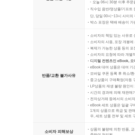
오늘 06시 30분 이후 주문
직수입 음반/영상물/기프트 
단, 당일 00시~13시 사이
박스 포장은 택배 배송이 가
소비자의 책임 있는 사유로 
소비자의 사용, 포장 개봉에 
복제가 가능한 상품 등의 포장을 
소비자의 요청에 따라 개별
디지털 컨텐츠인 eBook, 
eBook 대여 상품은 대여 기
모바일 쿠폰 등록 후 취소/환
반품/교환 불가사유
중고상품이 구매확정(자동 
LP상품의 재생 불량 원인이 기
시간의 경과에 의해 재판매가
전자상거래 등에서의 소비자
eBook 세트 상품은 일괄 
1개의 상품으로 취급 및 판매
우, 세트 상품 전부 및 세트
상품의 불량에 의한 반품, 교
소비자 피해보상
준하여 처리됨