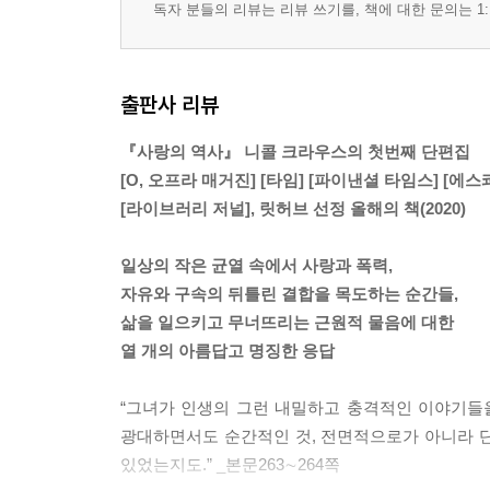
독자 분들의 리뷰는 리뷰 쓰기를, 책에 대한 문의는 1:
출판사 리뷰
『사랑의 역사』 니콜 크라우스의 첫번째 단편집
[O, 오프라 매거진] [타임] [파이낸셜 타임스] [에스
[라이브러리 저널], 릿허브 선정 올해의 책(2020)
일상의 작은 균열 속에서 사랑과 폭력,
자유와 구속의 뒤틀린 결합을 목도하는 순간들,
삶을 일으키고 무너뜨리는 근원적 물음에 대한
열 개의 아름답고 명징한 응답
“그녀가 인생의 그런 내밀하고 충격적인 이야기들
광대하면서도 순간적인 것, 전면적으로가 아니라 
있었는지도.” _본문263∼264쪽