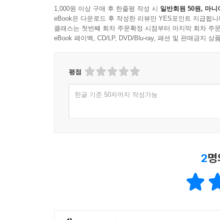
1,000원 이상 구매 후 한줄평 작성 시
일반회원 50원, 마니
- NPR
eBook은 다운로드 후 작성한 리뷰만 YES포인트 지급됩니
클래스는 첫번째 회차 주문확정 시점부터 마지막 회차 주문
이 시대의 가장 뛰어난 소설가 중 하나인 니콜 크
eBook 페이백, CD/LP, DVD/Blu-ray, 패션 및 판매금
실린 작품들이 보여주듯, 크라우스의 힘은 단순히 
만드는 방식에서 나온다.
평점
- 파이낸셜 타임스
한글 기준 50자까지 작성가능
우리는 우리 자신과 서로에 대해 진정 얼마나 알
질문들은 오래도록 머릿속을 떠나지 않는다.
- 가디언
『남자가 된다는 것』은 문학, 시간, 그리고 사랑의
2
명
도전적인 정신세계를 경험할 수 있는 즐거움을 선사
- 샌프란시스코 크로니클
니콜 크라우스의 이 단편집은 비극과 부조리를 오
어마어마한 재능을 가진 작가의 굉장한 소설집.