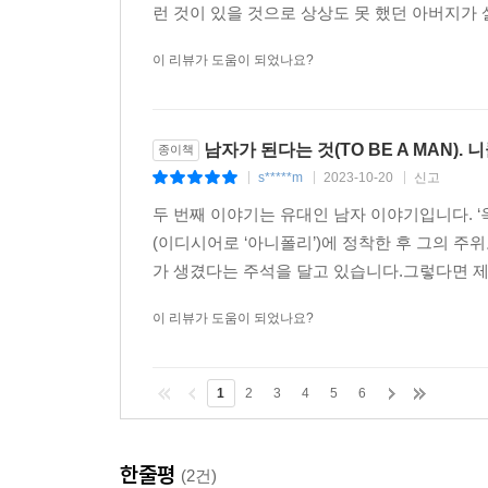
느닷없이 웃음을 유발하고 사유를 촉발하는, 즐거
런 것이 있을 것으로 상상도 못 했던 아버지가 
이루고 있다. -
- 보스턴 글로브
이 리뷰가 도움이 되었나요?
작가로서 니콜 크라우스는 삶에서 일어나는 거대한
관심이 있다. 크라우스의 단편들은 삶에서 경험을
남자가 된다는 것(TO BE A MAN).
종이책
개방성은 작품 자체의 속성으로 확장된다. 단선적
s*****m
2023-10-20
신고
|
|
|
내러티브를 통해서.
두 번째 이야기는 유대인 남자 이야기입니다. 
- 뉴욕 타임스 북 리뷰
(이디시어로 ‘아니폴리’)에 정착한 후 그의 
가 생겼다는 주석을 달고 있습니다.그렇다면 제
어떻게 사는 것이 좋은 삶인가? 니콜 크라우스는 
무엇보다 이 이야기들은 강인한 여성들에 대한 헌사
이 리뷰가 도움이 되었나요?
힘을 얻는다.
- 북리스트
1
2
3
4
5
6
이 단편들은 크라우스의 시적이면서도 정밀한 
표제작은 감동적이면서도 무자비하다. 대담한 작품
한줄평
(2건)
작가의 지력과 창의력을 결코 제한하지 않는다는 것