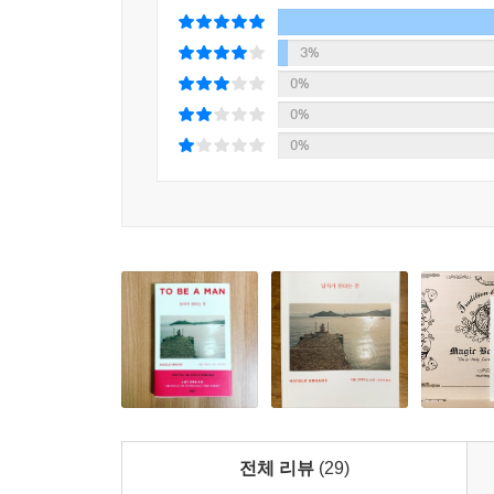
환상인지 실재인지 확신하지 못한다. 「남편」의 
남편이라 주장하며 사망한 아버지의 자리를 차지하
3%
0%
“아기는 가족들에게 처음 왔을 때와 같은 방식으
0%
사람들은 오직 선물이라는 것. 몰라서 요구하지 않
0%
246쪽
갑작스럽게 맞닥뜨린, 혹은 오래전부터 존재했으나
있는, 의미화할 수도 통제할 수도 없는 생의 광
이야기를 끝맺는 데는 관심이 없는 듯 보인다. 우
인물들은 영원히 그 실체를, 불가해의 장막 너머를
일부로 수용함으로써 성장하거나 나아간다. 오히
시야로 삶을 바라보며 깨달음을 얻는다. 우리가 이
자유이자 선물이 되기도 한다는 깨달음을.
전체 리뷰
(29)
이 불가해한 세상에서