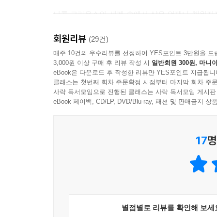
니콜 크라우스의 세계 속에서 삶은 언제나 채워지
인물의 비밀과 사연을 품고 수십 년을 떠돌아다니는
회원리뷰
크고 작은 흔적을 남기는 기묘하고 육중한 책상
(29건)
교수가 등장인물들의 인생을 뒤흔드는 삶의 미스
매주 10건의 우수리뷰를 선정하여 YES포인트 3만원을 드
3,000원 이상 구매 후 리뷰 작성 시
일반회원 300원, 마니아
정체성과 삶의 방향을 결정지을 근본적이고 거대한
eBook은 다운로드 후 작성한 리뷰만 YES포인트 지급됩니
생의 본질이 드러나는 장면들을 적나라하게 포착한
클래스는 첫번째 회차 주문확정 시점부터 마지막 회차 주문
자신에게 이해할 수 없는 존재로 남아 있던 그 소
사락 독서모임으로 진행된 클래스는 사락 독서모임 게시판
수술 합병증으로 죽을 고비를 넘긴 노인은 평생
eBook 페이백, CD/LP, DVD/Blu-ray, 패션 및 판매금
자유로운 삶으로 인도하기 위해 어떻게 해야 하는
일했으나 자신이 한없이 존경했던 그가 군사정권의
17
명
혼란에 빠진다. 「미래의 응급 사태」에서 일상을
굳건하고 안정적이라 생각했던 남자와의 관계가 실은
이런 식으로 일상에 불쑥 침입하는 의문들은 관념적
깨어 있다」에서 얼마 전 세상을 떠난 아버지의 집
마치 제집처럼 그곳에 머무는 것을 보며 경악하고
별점별로 리뷰를 확인해 보세
낯선 나라에서 자신이 아주 감명 깊게 본 영화의 