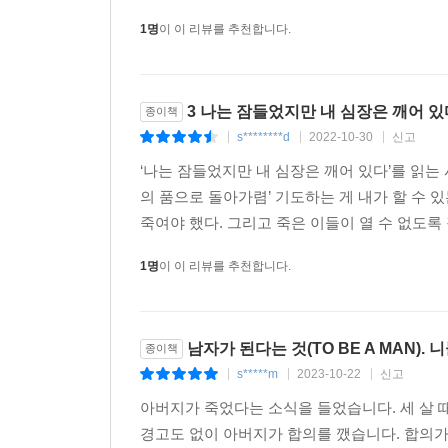
물론 니콜 크라우스는 “시원까지 완전히 거슬러올라
1명
이 이 리뷰를 추천합니다.
대신 그저 냉철하고 절제된 태도로 남성성과 여성
작가가 진정으로 알고 싶은 것, 탐구하고 싶은 것은
내면이라는 인상을 준다. 그러니까 니콜 크라우스
3 나는 잠들었지만 내 심장은 깨어 있다 
종이책
이야기들은 어떤 물음에 대한 답이라기보다, 이 책을
s********d
2022-10-30
신고
|
|
|
‘나는 잠들었지만 내 심장은 깨어 있다’를 읽는
추천의 말
의 품으로 돌아가렴’ 기도하는 게 내가 할 수
죽여야 했다. 그리고 죽은 이들이 열 수 없도록
니콜 크라우스에 의하면 인생은 동시다발적인 사건
1명
이 이 리뷰를 추천합니다.
무언가 알아가게 되리라는 기대와 달리, 인생에 대해
중얼거리는 순간을 맞게 될지도 모른다. 우리는 
사랑이야말로 인생에서 해야 할 유일한 노력임을 
되는 것은 그 때문이다. 그는 어떤 이야기에서건 반
남자가 된다는 것(TO BE A MAN).
종이책
- 편혜영(소설가)
s*****m
2023-10-22
신고
|
|
|
아버지가 죽었다는 소식을 들었습니다. 세 살 
간결하면서도 풍부하고, 절제되어 있으면서도 확장
경고도 없이 아버지가 합의를 깼습니다. 합의가