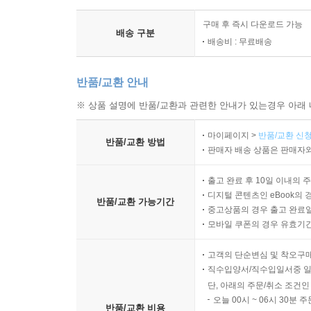
구매 후 즉시 다운로드 가능
배송 구분
배송비 : 무료배송
반품/교환 안내
※ 상품 설명에 반품/교환과 관련한 안내가 있는경우 아래 
마이페이지 >
반품/교환 신청
반품/교환 방법
판매자 배송 상품은 판매자와
출고 완료 후 10일 이내의 
디지털 콘텐츠인 eBook의 
반품/교환 가능기간
중고상품의 경우 출고 완료일
모바일 쿠폰의 경우 유효기간(
고객의 단순변심 및 착오구
직수입양서/직수입일서중 일
단, 아래의 주문/취소 조건인
오늘 00시 ~ 06시 30분 
반품/교환 비용