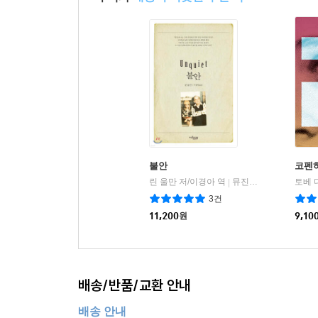
불안
코펜하
린 울만 저/이경아 역
뮤진트리
|
3건
11,200
원
9,10
배송/반품/교환 안내
배송 안내