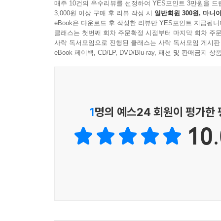
6-10. 두 가지의 마음 _140
매주 10건의 우수리뷰를 선정하여 YES포인트 3만원을 드
3,000원 이상 구매 후 리뷰 작성 시
일반회원 300원, 마니아
6-11. 교사와 학생 사이 _142
eBook은 다운로드 후 작성한 리뷰만 YES포인트 지급됩니
6-12. 내 마음 속 특별한 학생 _144
클래스는 첫번째 회차 주문확정 시점부터 마지막 회차 주문
사락 독서모임으로 진행된 클래스는 사락 독서모임 게시판
eBook 페이백, CD/LP, DVD/Blu-ray, 패션 및 판매금
[도전하기]
6-13. 함께 깨달음 나누기 _148
6-14. 수업 장면을 다시 시연하기 _150
6-15. 내 수업의 한 단어 _152
6-16. 셀프 코칭 _154
1
명의 예스24 회원이 평가한
6-17. 실패의 메아리 _156
10.
6-18. 의도하지 않은 수업장면 _158
6-19. 교실 속 문제 시뮬레이션 _160
6-20. 실행과 성찰 _163
마무리 글, 함께 걸어가야 할 길 _166
부록 _168