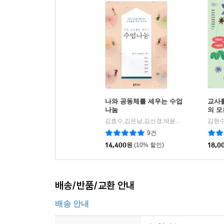
나와 공동체를 세우는 수업
교사
나눔
의 모
김효수,김은남,김선경,박윤환,손현탁 공저
좋
|
9건
14,400
원
(10% 할인)
18,0
배송/반품/교환 안내
배송 안내