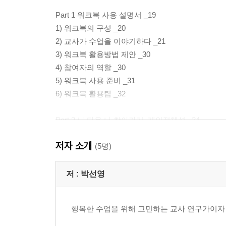
Part 1 워크북 사용 설명서 _19
1) 워크북의 구성 _20
2) 교사가 수업을 이야기하다 _21
3) 워크북 활용방법 제안 _30
4) 참여자의 역할 _30
5) 워크북 사용 준비 _31
6) 워크북 활용팁 _32
Part 2 나 다운 나 찾아가기, 개인정체성 _34
2-1. 나를 나타내는 말 _36
저자 소개
2-2. 시를 통한 감정 돌보기 _38
(5명)
2-3. 추억으로 보는 나 _40
2-4. 나의 장점은? _42
저 :
박선영
2-5. 나만의 공간 _44
2-6. 그림으로 찾아보는 나 _46
행복한 수업을 위해 고민하는 교사 연구가이자 
2-7. 관계의 가면 _48
2-8. 일상 돌아보기 _50