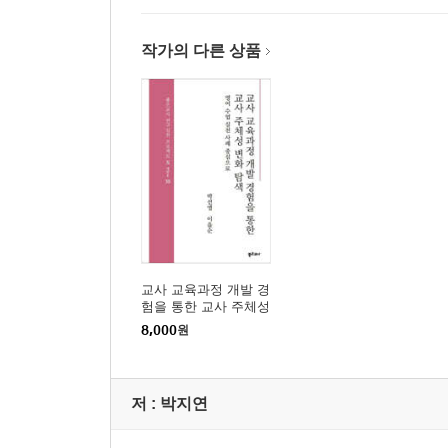
작가의 다른 상품
Part 3 교사인 나 찾아가기, 교사정체성 _52
3-1. 교실 속 습관과 가치 _54
3-2. 수업 변화 그래프 _56
3-3. 아주 특별한 나의 수업_58
3-4. 수업의 온도차 _60
3-5. 수업 육각형 _62
3-6. 교사 GPS _64
3-7. 교사의 바운더리 _66
3-8. 교사의 정체성 들여다보기 _68
교사 교육과정 개발 경
험을 통한 교사 주체성
3-9. 교직 생애 그래프 _70
변화 탐색
8,000
원
3-10. 교사로서 나의 우선순위 _72
3-11. 나에게 쓰는 편지 _74
3-12. 나의 교육 명언 _76
저 :
박지연
3-13. 나의 교육관 _78