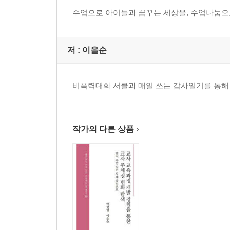
Part 4 교사 공동체 세우기 _80
수업으로 아이들과 꿈꾸는 세상을, 수업나눔으
4-1. 공동체의 필요성 알기 _82
4-2. 질문으로 연결하는 공동체 Ice break _84
4-3. 내가 선택한 공동체의 가치 _86
저 :
이을순
4-4. 지속발전 가능한 공동체비전 _88
4-5. 일상 수업 공유 의미 찾기 _90
비폭력대화 서클과 매일 쓰는 감사일기를 통해
4-6. 우리가 서로에게 이야기를 할 때 _92
Part 5 수업나눔하기 전 도움닫기 _94
5-1. 수업나눔 주사위 게임 _96
작가의 다른 상품
5-2. 서당 수업 엿보기 _98
5-3. 수업은 작품일까? _100
5-4. 수업나눔 10가지 약속 _102
5-5. 수업나눔 전 성찰지 _104
5-6. 수업친구 초대하기 _106
5-7. 수업고민 명료화하기 _108
5-8. 성찰중심의 질문 만들기 _110