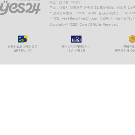
대표 : 김석환, 최세라
주소 : 서울시 영등포구 은행로 11, 5층~6층(여의도동,일신
사업자등록번호 : 229-81-37000 통신판매업신고 : 제 200
이메일 : yes24help@yes24.com 호스팅 서비스사업자 :
Copyright ⓒ YES24 Corp. All Rights Reserved.