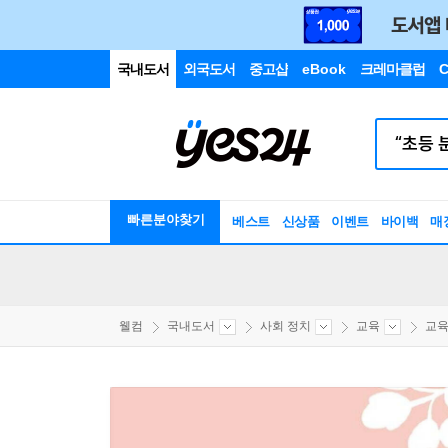
국내도서
외국도서
중고샵
eBook
크레마클럽
C
빠른분야찾기
베스트
신상품
이벤트
바이백
매
웰컴
국내도서
사회 정치
교육
교육