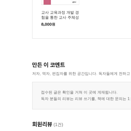
5-9. 수업코칭 질문 만들기 _112
교사 교육과정 개발 경
험을 통한 교사 주체성
Part 6 교사의 내면을 세우는 수업나눔 _114
변화 탐색
8,000
원
[이해하기]
6-1. 수업의 의도 이해하기 _118
6-2. 학급 상황 이해하기 _120
[격려하기]
만든 이 코멘트
6-3. 수업자의 의도 찾기 _124
6-4. 수업에 꽃 달아주기 _126
저자, 역자, 편집자를 위한 공간입니다. 독자들에게 전하고
6-5. 학생 인터뷰 _128
접수된 글은 확인을 거쳐 이 곳에 게재됩니다.
[직면하기]
독자 분들의 리뷰는 리뷰 쓰기를, 책에 대한 문의는 1:
6-6. 배움의 연결 살펴보기 _132
6-7. 고민에 머무르기 _134
6-8. 수업 성찰 일기 _136
회원리뷰
(1건)
6-9. 수업장면 속 아쉬움 _138