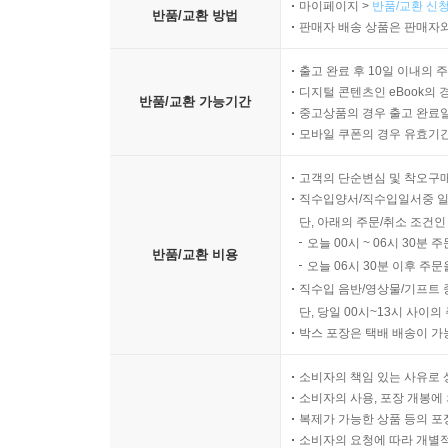
마이페이지 >
반품/교환 신청
반품/교환 방법
판매자 배송 상품은 판매자와
출고 완료 후 10일 이내의 
디지털 콘텐츠인 eBook의 
반품/교환 가능기간
중고상품의 경우 출고 완료일
모바일 쿠폰의 경우 유효기간(
고객의 단순변심 및 착오구
직수입양서/직수입일서중 일
단, 아래의 주문/취소 조건인
오늘 00시 ~ 06시 30분 
반품/교환 비용
오늘 06시 30분 이후 주문
직수입 음반/영상물/기프트 
단, 당일 00시~13시 사이
박스 포장은 택배 배송이 가
소비자의 책임 있는 사유로 
소비자의 사용, 포장 개봉에 
복제가 가능한 상품 등의 포장을 
소비자의 요청에 따라 개별