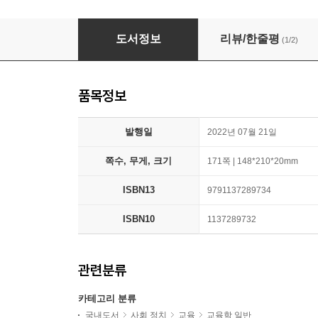
수업코칭을 돕는 수업나눔 워크북
도서정보
리뷰/한줄평
(1/2)
품목정보
발행일
2022년 07월 21일
쪽수, 무게, 크기
171쪽 | 148*210*20mm
ISBN13
9791137289734
ISBN10
1137289732
관련분류
카테고리 분류
국내도서
사회 정치
교육
교육학 일반