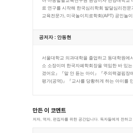
아 아동발달교육연구원 원장이자 한양대학교 대
칭찬의 힘
료 연구를 시작해 한국심리학회 발달심리전문
아이의 눈으로 세상 바라보기
교육전문가, 미국놀이치료학회(APT) 공인놀이치
[3장 민수, 문을 열고 세상으로 나오다]
수영을 시작한 민수
공저자 : 안동현
제한설정, 놀이를 중단하다
세상에서 가장 소중한 보물
장애를 받아들이는 마지막 단계
서울대학교 의과대학을 졸업하고 동대학원에서 
아이의 세계가 넓어진 증거, 회상하기
소 소장이며 한국자폐학회장을 역임한 바 있는
때리는 것이 왜 나빠요?
겼어요』『말 안 듣는 아이』『주의력결핍장애
부모가 짊어진 선택의 무게
평가(공역)』『교사를 당황하게 하는 아이를 만났
정서를 표현하고 인식하다
사회성을 기르는 역통합수업
내 이름은 이!민!수!
만든 이 코멘트
[4장 더 큰 세상으로 나아가기 위한 한 걸음!]
저자, 역자, 편집자를 위한 공간입니다. 독자들에게 전하고
자폐스펙트럼 장애아동의 부모로 산다는 것