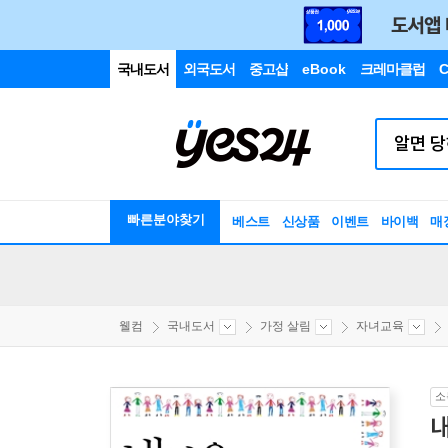
국내도서
외국도서
중고샵
eBook
크레마클럽
C
빠른분야찾기
베스트
신상품
이벤트
바이백
매
웰컴
국내도서
가정 살림
자녀교육
소