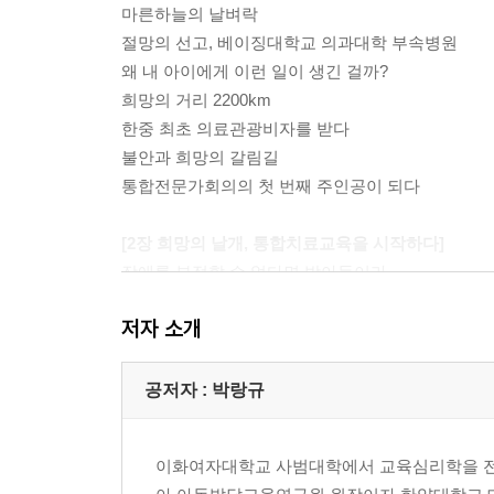
마른하늘의 날벼락
절망의 선고, 베이징대학교 의과대학 부속병원
왜 내 아이에게 이런 일이 생긴 걸까?
희망의 거리 2200km
한중 최초 의료관광비자를 받다
불안과 희망의 갈림길
통합전문가회의의 첫 번째 주인공이 되다
[2장 희망의 날개, 통합치료교육을 시작하다]
장애를 부정할 수 없다면 받아들이라
약물치료, 득과 실로 저울질 하기
저자 소개
새로운 도전, 통합교육 어린이집에 들어가다
작은 변화에도 감사하라
참고 기다린 만큼 아이는 자란다
공저자 : 박랑규
저항기, 더 큰 발전으로 가기 위한 디딤돌
따라 하기와 반응 살피기
이화여자대학교 사범대학에서 교육심리학을 전공
언어의 문은 언제 열릴까?