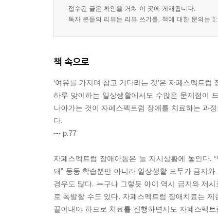
새로운 선생님 받아들이기
접수된 글은 확인을 거쳐 이 곳에 게재됩니다.
일반반으로 갈까, 통합반으로 갈까?
독자 분들의 리뷰는 리뷰 쓰기를, 책에 대한 문의는 1:
질문에 답하기 시작하다
변화에 적응하는 능력
부모와 아이, 가장 소중한 애증관계
책 속으로
나무가 아닌 숲을 보라
민수는 수다쟁이
‘여유를 가지며 참고 기다리는 것’은 자폐스펙트럼
왜 나한테만 그래요?
하루 맞이하는 일상생활에서도 수많은 문제점이 드
긍정적인 자아 형성의 중요성
나아가는 것이 자폐스펙트럼 장애를 치료하는 과정
졸업, 그리고 새로운 출발
다.
--- p.77
에필로그 - 오늘을 이해하고 내일을 기다리는 아이
안동현 교수와의 Q&A
자폐스펙트럼 장애아동은 늘 지시상황에 놓인다. “밥
돼” 등등 학습뿐만 아니라 일상생활 모두가 금지와
[부록 - 전문가 코너]
경우도 많다. 누구나 그렇듯 아이 역시 금지와 제
전문가 코너 장애를 받아들이는 단계
로 폭발할 수도 있다. 자폐스펙트럼 장애치료는 제
전문가 코너 왜 진단이 중요한가?
끌어내야 하므로 치료를 진행하면서도 자폐스펙트럼
전문가 코너 통합전문가회의