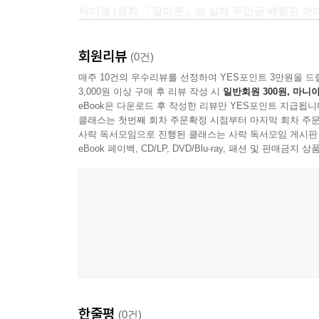
박미경 (영화 「말아톤」의 실제 주인공 배형진 어
하지만 민수의 경우, 발생할 수 있는 수많은 문
교수, 아이코리아 발달교육원 박랑규 원장, 아이
회원리뷰
(0건)
아동이 되었습니다. 이것이 가능했던 이유는 민수
매주 10건의 우수리뷰를 선정하여 YES포인트 3만원을 드
어머니의 과감한 결단에 조금이라도 더 도움을 
3,000원 이상 구매 후 리뷰 작성 시
일반회원 300원, 마니아
아동발달교육연구원 및 한양대학교 의과대학 정신
eBook은 다운로드 후 작성한 리뷰만 YES포인트 지급됩니
기적이었습니다.
클래스는 첫번째 회차 주문확정 시점부터 마지막 회차 주문
사락 독서모임으로 진행된 클래스는 사락 독서모임 게시판
통합전문가회의는 민수뿐만이 아니라 각 분야의 
eBook 페이백, CD/LP, DVD/Blu-ray, 패션 및 판매금
부모도 참여해 꾸준한 토론과 회의 및 소통을 할 
치료방법을 모색할 수 있는 모범 사례가 되었기 때
내 아이를 더 잘 키울 수 있는 지침서!
자폐스펙트럼 장애아동의 일상은 금지와 제시
장애아동이라도 금지와 제시로 인한 억압적 분위
힘들고 아프게 하는 일이 많습니다.
이 책의 저자 박랑규 원장은 자폐스펙트럼 장애아동
한줄평
(0건)