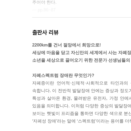
주어야 한다.
전문가 코너 자폐스펙트럼 장애에 대한 사회적 지
--- pp.86~87
전문가 코너 자폐스펙트럼 장애 약물치료의 원칙
전문가 코너 일반아동과 장애아동에 대한 통합교육
눈이 마주치자 민수 어머니는 꾹꾹 참았던 눈물을 
전문가 코너 음악치료의 목표
출판사 리뷰
실에서 격렬히 저항하는 과정을 지켜보는 것은 보호
전문가 코너 놀이기술의 발달
나아질 것이라고 이야기해도 보호자 입장에서는 쉽게
전문가 코너 언어표현을 촉진하기 위한 방법
2200km를 건너 절망에서 희망으로!
깨닫는데 필요한 것은 시간밖에 없었다.
전문가 코너 자폐스펙트럼 장애아동의 편식
세상에 마음을 닫고 자신만의 세계에서 사는 자폐
--- p.94
전문가 코너 자폐스펙트럼 장애아동의 수면장애
소년을 세상으로 끌어오기 위한 전문가 선생님들의 
전문가 코너 치료적 제한설정
나는 보호자에게 늘 ‘칭찬’을 부탁한다. 그런데 이
전문가 코너 회상하기
자폐스펙트럼 장애란 무엇인가?
해주라는 말에 무엇을 칭찬해야 할지 모르겠다며 
전문가 코너 치료기관 선정
자폐증이란 언어적·신체적·사회적으로 타인과의
않을 때 칭찬하는 것이 그 행동을 수정하는데 훨씬
전문가 코너 역통합 수업
속합니다. 이 전반적 발달장애 안에는 증상과 정도
과 포용이 어렵다는 것은 알고 있지만, 나는 자폐스펙트
전문가 코너 초등학교 입학결정
특성과 살아온 환경, 물려받은 유전자, 가정 안에
전문가 코너 아이의 능력을 객관적으로 평가하는 여
있음을 의미합니다. 이처럼 다양한 증상의 발달장애
또래보다 체구도 큰데다 적절한 언어 표현이 어려웠기
전문가 코너 질문하기와 답하기
보이는 햇빛이 프리즘을 통하면 다양한 색으로 분
다치는 일도 발생했다. 민수는 자기가 하고 싶은 행
전문가 코너 미술치료
‘자폐성 장애’라는 말에 ‘스펙트럼’이라는 용어를 
였다. 또 다시 민수는 ‘무서운 아이’가 되어가고 있
전문가 코너 응용행동분석ABA