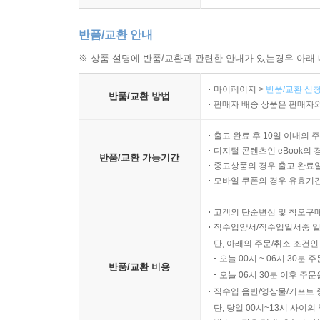
반품/교환 안내
※ 상품 설명에 반품/교환과 관련한 안내가 있는경우 아래 
마이페이지 >
반품/교환 신청
반품/교환 방법
판매자 배송 상품은 판매자와
출고 완료 후 10일 이내의 
디지털 콘텐츠인 eBook의 
반품/교환 가능기간
중고상품의 경우 출고 완료일
모바일 쿠폰의 경우 유효기간(
고객의 단순변심 및 착오구
직수입양서/직수입일서중 일
단, 아래의 주문/취소 조건인
오늘 00시 ~ 06시 30분 
반품/교환 비용
오늘 06시 30분 이후 주문
직수입 음반/영상물/기프트 
단, 당일 00시~13시 사이