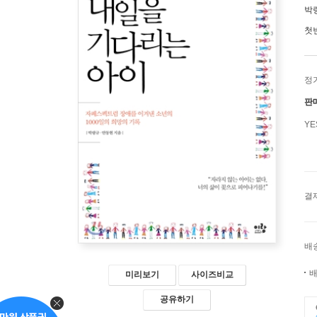
박
첫
정
판
Y
결
배
배
미리보기
사이즈비교
공유하기