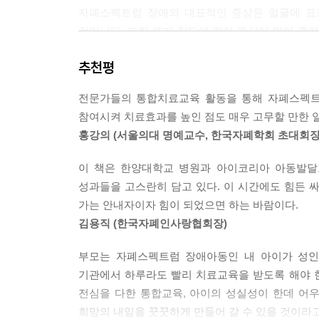
--- p.154
전문가 코너 손톱 물어뜯기
자폐스펙트럼 장애의 대표적인 증상은 얼굴에 표
것입니다. 또한 또래 집단에 전혀 관심이 없어 혼
민수는 행동치료사가 내리는 지시를 잘 따르다가도
보인다면 하루라도 빨리 전문가의 진단을 받아 치
보였다. 이와 같은 주의 끌기 행동은 자폐스펙트럼
추천평
발달에 커다란 영향을 미치기 때문입니다.
람의 눈치를 살피며 자신에게 허용된 행동 범위를 시
듣는데 자신의 말은 듣지 않는 것을 자신을 ‘약 올
전문가들의 통합치료교육 활동을 통해 자폐스펙트
민수 역시 자폐스펙트럼 장애의 대표적인 증상
자의 태도가 아이의 문제행동을 더 악화시키는 경우
참여시켜 치료효과를 높인 점도 매우 고무할 만한 
전문기관에서 적절한 치료를 받은 덕분에 지금은 
홍강의 (서울의대 명예교수, 한국자폐학회 초대회장
효과를 보았습니다. 말은커녕 눈맞춤도 할 줄 몰
--- p.222
씩씩하게 초등학교 생활을 잘 해나가고 있습니다.
이 책은 한양대학교 병원과 아이코리아 아동발달
성과들을 고스란히 담고 있다. 이 시간에도 힘든 
자폐스펙트럼 장애치료의 모범적 치료모델, 통합
가는 안내자이자 힘이 되었으면 하는 바람이다.
통합전문가회의는 우리보다 먼저 자폐스펙트럼
김용직 (한국자폐인사랑협회장)
치료연구소가 가장 이상적인 치료모델로 제안한 
유아교육을 통합하여 자폐스펙트럼 장애아동을 치
부모는 자폐스펙트럼 장애아동인 내 아이가 성인
공유하고 이 자료를 바탕으로 추후 치료 계획을 
기관에서 하루라도 빨리 치료교육을 받도록 해야 한
등 부모도 치료팀의 일원으로 적극적으로 참여시키
전심을 다한 통합교육, 아이의 성실성이 한데 어
들어서 현실적으로 실현되지 못한 아쉬움이 있었습
희망의 내일을 꿋꿋하게 만들어 갈 수 있을 것이라고