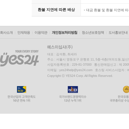
환불 지연에 따른 배상
대금 환불 및 환불 지연에 
회사소개
인재채용
이용약관
개인정보처리방침
청소년보호정책
도서홍보안내
대표 : 김석환, 최세라
주소 : 서울시 영등포구 은행로 11, 5층~6층(여의도동,일신
사업자등록번호 : 229-81-37000 통신판매업신고 : 제 200
이메일 : yes24help@yes24.com 호스팅 서비스사업자 :
Copyright ⓒ YES24 Corp. All Rights Reserved.