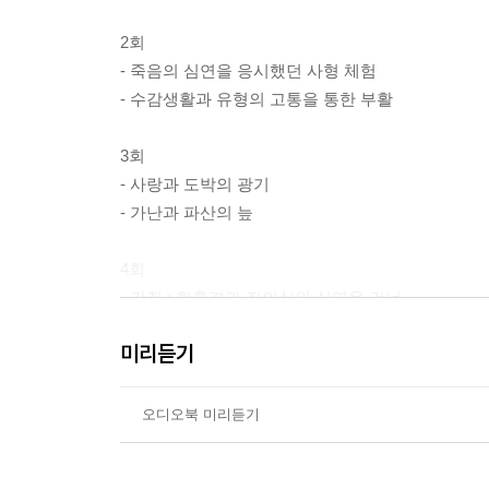
2회
- 죽음의 심연을 응시했던 사형 체험
- 수감생활과 유형의 고통을 통한 부활
3회
- 사랑과 도박의 광기
- 가난과 파산의 늪
4회
- 간질 : 황홀경과 죄의식의 심연을 건너
- 푸슈킨 동상 제막식 연설과 '하나됨'을 향한 절규
미리듣기
오디오북 미리듣기