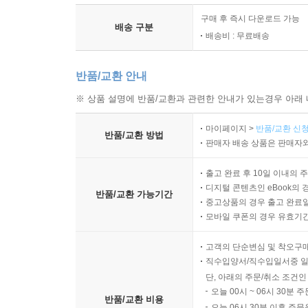
구매 후 즉시 다운로드 가능
배송 구분
배송비 : 무료배송
반품/교환 안내
※ 상품 설명에 반품/교환과 관련한 안내가 있는경우 아래 
마이페이지 >
반품/교환 신청
반품/교환 방법
판매자 배송 상품은 판매자와
출고 완료 후 10일 이내의 
디지털 콘텐츠인 eBook의 
반품/교환 가능기간
중고상품의 경우 출고 완료일
모바일 쿠폰의 경우 유효기간(
고객의 단순변심 및 착오구
직수입양서/직수입일서중 일
단, 아래의 주문/취소 조건인
오늘 00시 ~ 06시 30분 
반품/교환 비용
오늘 06시 30분 이후 주문