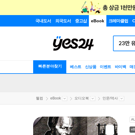
국내도서
외국도서
중고샵
eBook
크레마클럽
C
빠른분야찾기
베스트
신상품
이벤트
바이백
매
웰컴
eBook
오디오북
인문/역사
A
eB