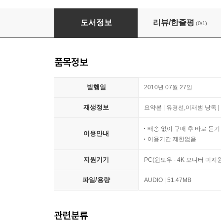
도스토예프스키
도서정보
리뷰/한줄평
(0/1)
품목정보
발행일
2010년 07월 27일
재생정보
요약본 | 유경선,이재범 낭독 | 
배송 없이 구매 후 바로 듣
이용안내
이용기간 제한없음
지원기기
PC(윈도우 - 4K 모니터 미
파일/용량
AUDIO | 51.47MB
관련분류