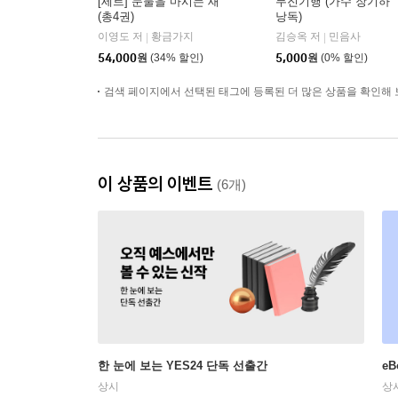
[세트] 눈물을 마시는 새
무진기행 (가수 장기하
(총4권)
낭독)
이영도 저
황금가지
김승옥 저
민음사
|
|
54,000
원
(34% 할인)
5,000
원
(0% 할인)
검색 페이지에서 선택된 태그에 등록된 더 많은 상품을 확인해 
이 상품의 이벤트
(6개)
한 눈에 보는 YES24 단독 선출간
e
상시
상