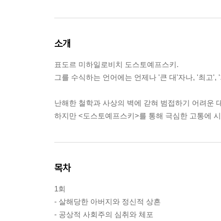
소개
표도르 미하일로비치 도스토예프스키.
그를 수식하는 언어에는 언제나 '큰 대'자나, '최고',
난해한 철학과 사상의 벽에 갇혀 범접하기 어려운 
하지만 <도스토예프스키>를 통해 극심한 고통에 
목차
1회
- 살해당한 아버지와 정신적 상흔
- 공상적 사회주의 심취와 체포