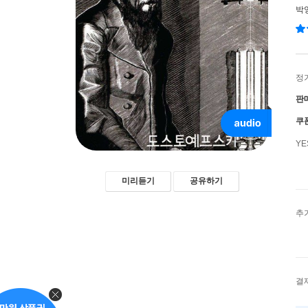
박
정
판
쿠
Y
미리듣기
공유하기
추
결