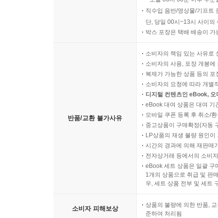
직수입 음반/영상물/기프트 
단, 당일 00시~13시 사이
박스 포장은 택배 배송이 가
소비자의 책임 있는 사유로 
소비자의 사용, 포장 개봉에 
복제가 가능한 상품 등의 포장을 
소비자의 요청에 따라 개별
디지털 컨텐츠인 eBook, 
eBook 대여 상품은 대여 기
모바일 쿠폰 등록 후 취소/환
반품/교환 불가사유
중고상품이 구매확정(자동 
LP상품의 재생 불량 원인이 기
시간의 경과에 의해 재판매가
전자상거래 등에서의 소비자
eBook 세트 상품은 일괄 
1개의 상품으로 취급 및 판매
우, 세트 상품 전부 및 세트
상품의 불량에 의한 반품, 교
소비자 피해보상
준하여 처리됨