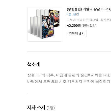
(무한성편) 귀멸의 칼날 16~2
8권, 완결
고토게 코요하루 글그림
학산문
|
43,200
원
(10% 할인)
카트에 넣기
책소개
상현 1과의 격투, 마침내 결판의 순간!! 사력을 다
바닥에서 도깨비의 시조 키부츠지 무잔이 움직이기 시작한
저자 소개
(1명)