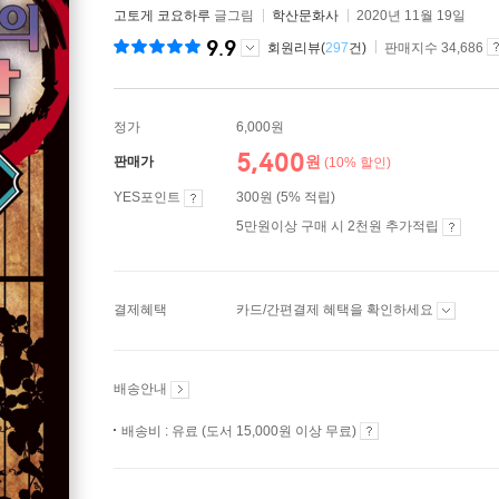
고토게 코요하루
글그림
학산문화사
2020년 11월 19일
9.9
회원리뷰(
297
건)
판매지수 34,686
정가
6,000원
5,400
원
판매가
(10% 할인)
YES포인트
300원 (5% 적립)
5만원이상 구매 시 2천원 추가적립
결제혜택
카드/간편결제 혜택을 확인하세요
배송안내
배송비 : 유료 (도서 15,000원 이상 무료)