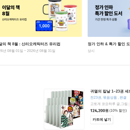
달의 책 8월 : 산리오캐릭터즈 유리컵
정가 인하 & 특가 할인 
26년 08월 01일 ~ 2026년 08월 31일
상시
귀멸의 칼날 1~23권 세
전23권, 묶음상품 , 완결
고토게 코요하루 글,그림
|
124,200
원
(10% 할인)
카트에 넣기