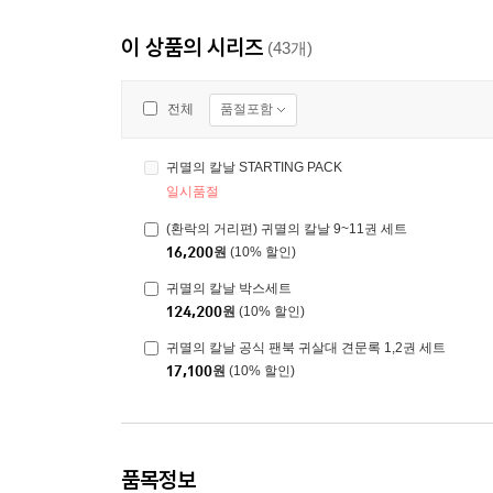
이 상품의 시리즈
(43개)
품절포함
전체
귀멸의 칼날 STARTING PACK
일시품절
(환락의 거리편) 귀멸의 칼날 9~11권 세트
16,200
원
(10% 할인)
귀멸의 칼날 박스세트
124,200
원
(10% 할인)
귀멸의 칼날 공식 팬북 귀살대 견문록 1,2권 세트
17,100
원
(10% 할인)
품목정보