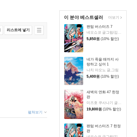
이 분야 베스트셀러
더보기
팬텀 버스터즈 7
매
리스트에 넣기
네오쇼코 글그림/김지혜 역
5,850
원
(10% 할인)
네가 죽을 때까지 사
랑하고 싶어 1
나치 아오노 글,그림
5,400
원
(10% 할인)
새벽의 연화 47 한정
판
미즈호 쿠사나기 글그림
19,800
원
(10% 할인)
펼쳐보기
팬텀 버스터즈 7 한정
판
네오쇼코 글그림/김지혜 역