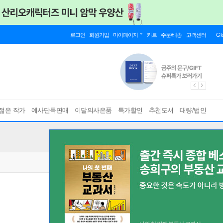
로그인
회원가입
마이페이지
카트
주문/배송
고객센터
Gl
젊은 작가
예사단독판매
이달의사은품
특가할인
추천도서
대량/법인