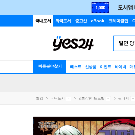
국내도서
외국도서
중고샵
eBook
크레마클럽
C
빠른분야찾기
베스트
신상품
이벤트
바이백
매
웰컴
국내도서
만화/라이트노벨
판타지