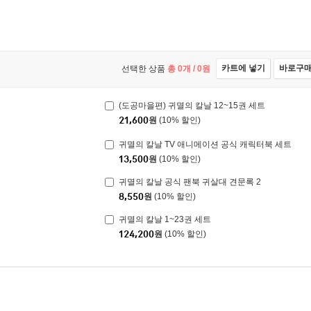
카트에 넣기
바로구
선택한 상품
총
0
개 /
0
원
(도공마을편) 귀멸의 칼날 12~15권 세트
21,600
원
(10% 할인)
귀멸의 칼날 TV 애니메이션 공식 캐릭터북 세트
13,500
원
(10% 할인)
귀멸의 칼날 공식 팬북 귀살대 견문록 2
8,550
원
(10% 할인)
귀멸의 칼날 1~23권 세트
124,200
원
(10% 할인)