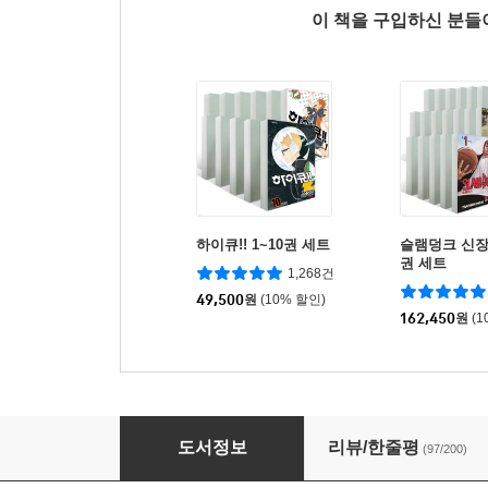
이 책을 구입하신 분
하이큐!! 1~10권 세트
슬램덩크 신장
권 세트
1,268건
49,500
원
(10% 할인)
162,450
원
(1
귀멸의 칼날 21
도서정보
리뷰/한줄평
(97/200)