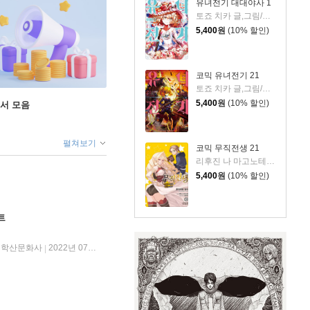
유녀전기 대대야사 1
토죠 치카 글,그림/카를로 젠 원저/JYH 역
5,400
원
(10% 할인)
코믹 유녀전기 21
토죠 치카 글,그림/카를로 젠 원저/JYH 역
5,400
원
(10% 할인)
도서 모음
펼쳐보기
코믹 무직전생 21
리후진 나 마고노테 원저/후지카와 유카 그림
5,400
원
(10% 할인)
트
학산문화사
2022년 07월 05일
|