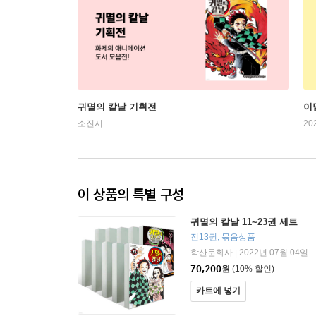
귀멸의 칼날 기획전
이
소진시
20
이 상품의 특별 구성
귀멸의 칼날 11~23권 세트
전13권, 묶음상품
학산문화사
2022년 07월 04일
|
70,200
원
(10% 할인)
카트에 넣기