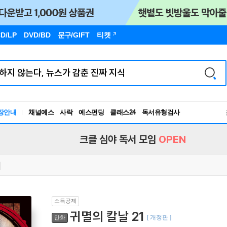
D/LP
DVD/BD
문구
/GIFT
티켓
장안내
채널예스
사락
예스펀딩
클래스24
독서유형검사
RBTI Lab
독서유형검사
크클 심야 독서 모임
OPEN
소득공제
귀멸의 칼날 21
[ 개정판 ]
만화