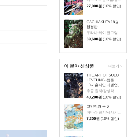
27,000
원
(10% 할인)
GACHIAKUTA 18권
한정판
우라나 케이 글그림
39,600
원
(10% 할인)
이 분야 신상품
더보기
THE ART OF SOLO
LEVELING -웹툰
「나 혼자만 레벨업」
공식 아트북-
추공 원저/장성락 그림
43,200
원
(10% 할인)
고양이와 용 6
아마라 원저/사사키 이즈미 글그림/김동수 역
7,200
원
(10% 할인)