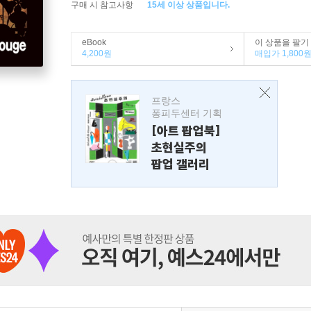
구매 시 참고사항
15세 이상 상품입니다.
eBook
이 상품을 팔기
4,200원
매입가 1,800
프랑스
퐁피두센터 기획
[아트 팝업북]
초현실주의
팝업 갤러리