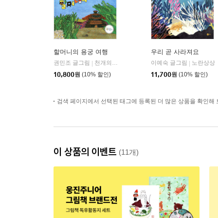
할머니의 용궁 여행
우리 곧 사라져요
권민조 글그림
천개의바람
이예숙 글그림
노란상상
|
|
10,800
원
(10% 할인)
11,700
원
(10% 할인)
검색 페이지에서 선택된 태그에 등록된 더 많은 상품을 확인해 
이 상품의 이벤트
(11개)