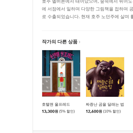
호주 멜버른에서 태어났으며, 숲속에서 뛰어노는
에 서점에서 일하며 다양한 그림책을 접하며 
로 수출되었습니다. 현재 호주 노던주에 살며 
작가의 다른 상품
호텔맨 울프레드
짜증난 곰을 달래는 법
13,300
원
(5% 할인)
12,600
원
(10% 할인)