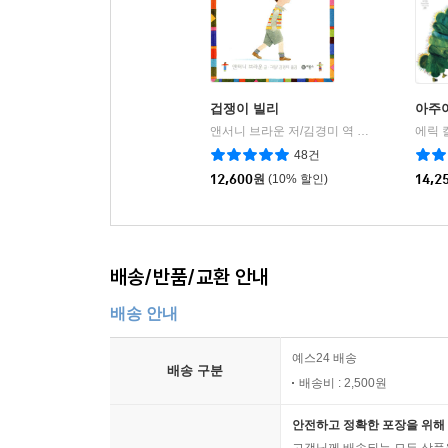
겁쟁이 빌리
아주
앤서니 브라운 저/김경미 역
비룡소
에릭 
|
48건
12,600
원
(10% 할인)
14,2
배송/반품/교환 안내
배송 안내
예스24 배송
배송 구분
배송비 : 2,500원
안전하고 정확한 포장을 위해 