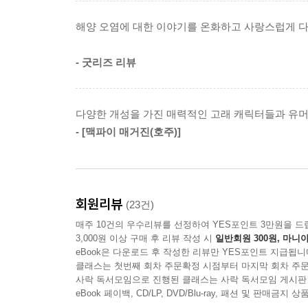
한마디의 짧은 물음과 상대방의 말을 듣겠다는 
해양 오염에 대한 이야기를 온화하고 사랑스럽게 
버렸어!”라는 충격적인 말로 왜 그들이 바다에서 
- 굿리즈 리뷰
지금 우리가 사는 세상은 쓰레기 더미로 몸살을 
스코틀랜드에서 발견된 향유고래의 배 속에서 무려
산책』은 당장 우리의 생활에 위협을 주지 않는 듯
다양한 개성을 가진 매력적인 고래 캐릭터들과 유
설교하지 않으면서 해양 오염이라는 묵직한 주제를
- [맥파이 매거진(호주)]
보면서 ‘함께 사는 지구’를 위해 우리가 무엇을
어쩌지?”라는 물음에서부터 말이에요.
멸종 위기에 놓인 다양한 고래들의 등장!
회원리뷰
(23건)
생동감 넘치는 그림과 재미있는 디테일이 가득한 
매주 10건의 우수리뷰를 선정하여 YES포인트 3만원을 드
3,000원 이상 구매 후 리뷰 작성 시
일반회원 300원, 마니아
『고래들의 산책』은 『짜증 난 곰을 달래는 법』
eBook은 다운로드 후 작성한 리뷰만 YES포인트 지급됩니
클래스는 첫번째 회차 주문확정 시점부터 마지막 회차 주문
작품입니다. 작가 특유의 수채화 기법으로 표현한
사락 독서모임으로 진행된 클래스는 사락 독서모임 게시판
오밀조밀한 인간 세상에 사는 거대한 고래들의 모습
eBook 페이백, CD/LP, DVD/Blu-ray, 패션 및 판매금
쳐 낮잠을 자고, 안전하게 헬멧을 쓰고 자전거를 