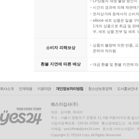
LP상품의 재생 불량 원인이 기
시간의 경과에 의해 재판매가
전자상거래 등에서의 소비자
eBook 세트 상품은 일괄 
1개의 상품으로 취급 및 판매
우, 세트 상품 전부 및 세트
상품의 불량에 의한 반품, 교
소비자 피해보상
준하여 처리됨
환불 지연에 따른 배상
대금 환불 및 환불 지연에 
회사소개
인재채용
이용약관
개인정보처리방침
청소년보호정책
도서홍보안내
대표 : 김석환, 최세라
주소 : 서울시 영등포구 은행로 11, 5층~6층(여의도동,일신
사업자등록번호 : 229-81-37000 통신판매업신고 : 제 200
이메일 : yes24help@yes24.com 호스팅 서비스사업자 :
Copyright ⓒ YES24 Corp. All Rights Reserved.