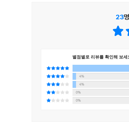
작게 표현된 인간들의 짜증 가득한 표정도 볼거리입
뒤집어쓴 생각하는 사람 모양의 동상 등 장면 곳
23
명
수염고래, 흰고래, 혹등고래, 대왕고래 등 가지각
아이에게 고래에 대한 호기심을 불러일으킵니다. 
보세요.
별점별로 리뷰를 확인해 보세
4%
4%
0%
0%