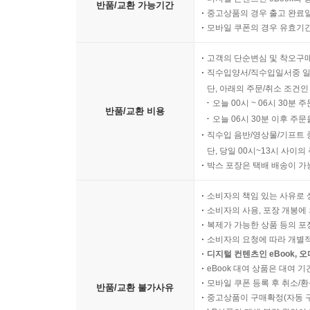
반품/교환 가능기간
중고상품의 경우 출고 완료일
모바일 쿠폰의 경우 유효기간(
고객의 단순변심 및 착오구
직수입양서/직수입일서중 일
단, 아래의 주문/취소 조건인
오늘 00시 ~ 06시 30분 
반품/교환 비용
오늘 06시 30분 이후 주문
직수입 음반/영상물/기프트 
단, 당일 00시~13시 사이
박스 포장은 택배 배송이 가
소비자의 책임 있는 사유로 
소비자의 사용, 포장 개봉에 
복제가 가능한 상품 등의 포장을 
소비자의 요청에 따라 개별
디지털 컨텐츠인 eBook, 
eBook 대여 상품은 대여 기
모바일 쿠폰 등록 후 취소/환
반품/교환 불가사유
중고상품이 구매확정(자동 