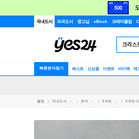
국내도서
외국도서
중고샵
eBook
크레마클럽
C
빠른분야찾기
베스트
신상품
이벤트
바이백
매
웰컴
국내도서
유아
4-6세
4-6세 다