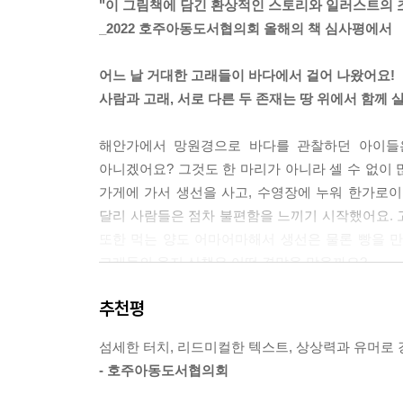
"이 그림책에 담긴 환상적인 스토리와 일러스트의 
_2022 호주아동도서협의회 올해의 책 심사평에서
어느 날 거대한 고래들이 바다에서 걸어 나왔어요!
사람과 고래, 서로 다른 두 존재는 땅 위에서 함께 
해안가에서 망원경으로 바다를 관찰하던 아이들은
아니겠어요? 그것도 한 마리가 아니라 셀 수 없이
가게에 가서 생선을 사고, 수영장에 누워 한가로이
달리 사람들은 점차 불편함을 느끼기 시작했어요. 
또한 먹는 양도 어마어마해서 생선은 물론 빵을 만
고래들의 육지 산책은 어떤 결말을 맞을까요?
추천평
고래는 왜 바다를 떠나 땅으로 올라왔을까?
한 아이의 용기 있는 물음으로 드러나는 바닷속 이
섬세한 터치, 리드미컬한 텍스트, 상상력과 유머로 
- 호주아동도서협의회
사람들은 고래를 쫓아내기 위해 ‘고래 반대 운동
돌려보내려고 하지요. 그때, 용기 있는 한 아이의