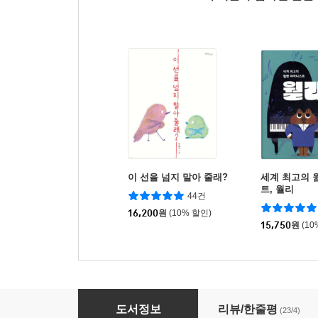
이 선을 넘지 말아 줄래?
세계 최고의 
트, 월리
44건
16,200
원
(10% 할인)
15,750
원
(10
고래들의 산책
도서정보
리뷰/한줄평
(23/4)