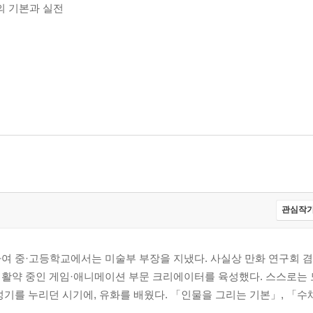
의 기본과 실전
5)쿠페 / (6)바타르 / (7)캉파뉴 / (8)호두 건포도빵
관심작가
질감
여 중·고등학교에서는 미술부 부장을 지냈다. 사실상 만화 연구회 겸
활약 중인 게임·애니메이션 부문 크리에이터를 육성했다. 스스로는 
성기를 누리던 시기에, 유화를 배웠다. 「인물을 그리는 기본」, 「수