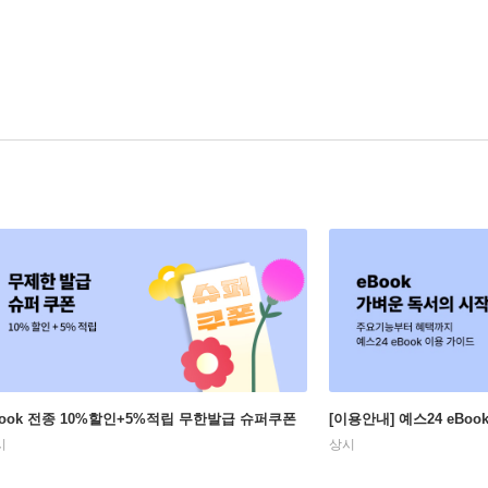
Book 전종 10%할인+5%적립 무한발급 슈퍼쿠폰
[이용안내] 예스24 eBo
시
상시