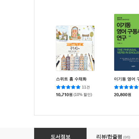
스위트 홈 수채화
이기동 영어 
11건
10,710
원
(10% 할인)
20,800
원
수채화 수업 빵과 정물
도서정보
리뷰/한줄평
(0/0)