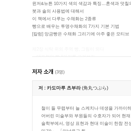
윈저&뉴튼 10가지 색의 색감과 특징…혼색과 덧칠
붓과 솔의 사용법에 대해서
이 책에서 다루는 수채화는 2종류
빵으로 배우는 투명수채화의 7가지 기본 기법
[칼럼] 앙금빵은 수채화 그리기에 아주 좋은 모티브
제2장 식탁 위의 주역 빵, 그림이 되다
…대표적인 빵 8가지를 그려보자
10가지 색 물감만으로 빵 그리기
저자 소개
(1)롤빵 / (2)완두 베이글 / (3)식빵 / (4)크루아상 / (
(3명)
제3장 식탁 위의 다양한 질감 표현
저 :
카도마루 츠부라
(角丸つぶら)
식탁 정물에서 빼놓을 수 없는 유리의 투명함
빵부터 음료까지, 어디에나 잘 어울리는 도자기의 
철이 들 무렵부터 늘 스케치나 데생을 가까이하
금속의 매끄러운 표면이 만드는 거울 같은 광택
어버린 미술부와 부원들의 수호자가 되어 현재 
예시 작품을 참고하여 탁상 정물 그리기에 도전
술학부에서, 영상 표현과 현대 미술이 한참 전
따스한 느낌의 천연 소재, 나무의 질감
미간)」, 「아날로그 화...