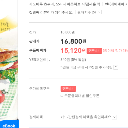
카도마루 츠부라
,
모리타 아츠히로
저/
김재훈
역
AK(에이케이 
첫번째 리뷰어가 되어주세요.
판매지수 24
정가
16,800원
16,800
원
판매가
15,120
원
쿠폰혜택가
(종이책 정가 대비
쿠폰받기
YES포인트
840원 (5% 적립)
5만원이상 구매 시 2천원 추가적립
추가혜택쿠폰
쿠폰받기
주문금액대별 할인쿠폰
결제혜택
카드/간편결제 혜택을 확인하세요