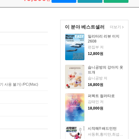
이 분야 베스트셀러
더보기
밀리터리 리뷰 이지
2608
편집부 저
12,800
원
숩니공방의 강아지 옷
뜨개
숩니공방 저
사용 불가) /PC(Mac)
16,800
원
퍼펙트 컬러타로
김태인 저
18,000
원
시작해!! 배드민턴
서동휘,황지만,최섭 저