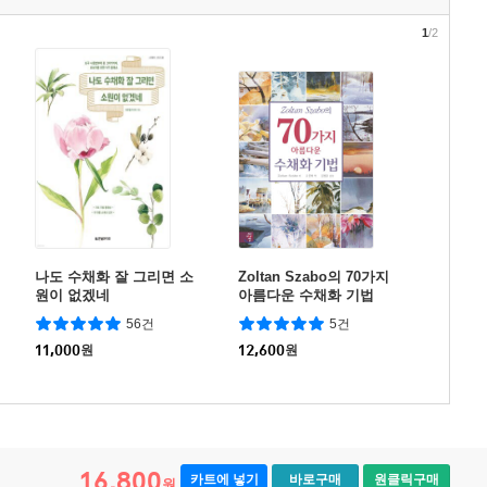
1
/2
나도 수채화 잘 그리면 소
Zoltan Szabo의 70가지
원이 없겠네
아름다운 수채화 기법
56건
5건
11,000
원
12,600
원
16,800
카트에 넣기
바로구매
원클릭구매
원