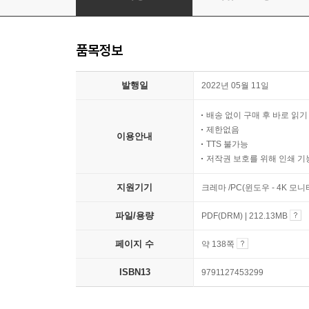
품목정보
발행일
2022년 05월 11일
배송 없이 구매 후 바로 읽
제한없음
이용안내
TTS 불가능
저작권 보호를 위해 인쇄 기
지원기기
크레마 /PC(윈도우 - 4K 모
파일/용량
PDF(DRM) | 212.13MB
페이지 수
약 138쪽
ISBN13
9791127453299