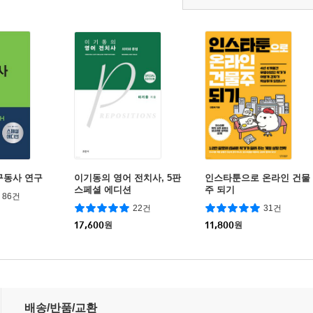
구동사 연구
이기동의 영어 전치사, 5판
인스타툰으로 온라인 건물
스페셜 에디션
주 되기
86건
22건
31건
17,600
원
11,800
원
배송/반품/교환