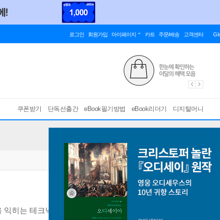
로그인
회원가입
마이페이지
카트
주문/배송
고객센터
Gl
쿠폰받기
단독선출간
eBook필기방법
eBook리더기
디지털머니
을 익히는 테크닉
[ PDF ]