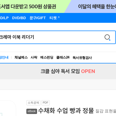
D/LP
DVD/BD
문구
/GIFT
티켓
장안내
채널예스
사락
예스펀딩
클래스24
독서유형검사
RBTI Lab
독서유형검사
크클 심야 독서 모임
OPEN
소득공제
PDF
수채화 수업 빵과 정물
질감 표현
eBook