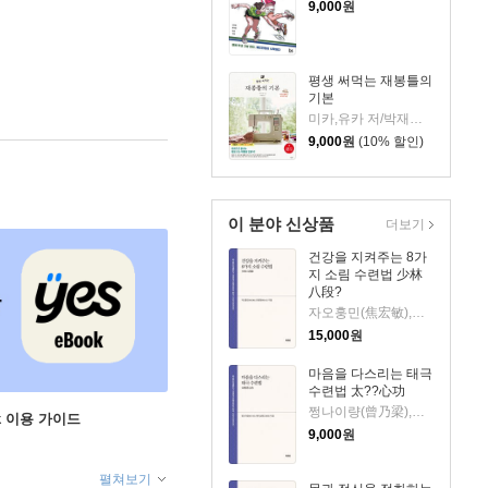
9,000
원
평생 써먹는 재봉틀의
기본
미카,유카 저/박재영 역
9,000
원
(10% 할인)
이 분야 신상품
더보기
건강을 지켜주는 8가
지 소림 수련법 少林
八段?
자오훙민(焦宏敏),한젠윈(??云) 저
15,000
원
마음을 다스리는 태극
수련법 太??心功
쩡나이량(曾乃梁),웨이샹롄(?香?) 저
ok 이용 가이드
9,000
원
펼쳐보기