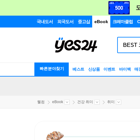
국내도서
외국도서
중고샵
eBook
크레마클럽
C
빠른분야찾기
베스트
신상품
이벤트
바이백
매
웰컴
eBook
건강 취미
취미