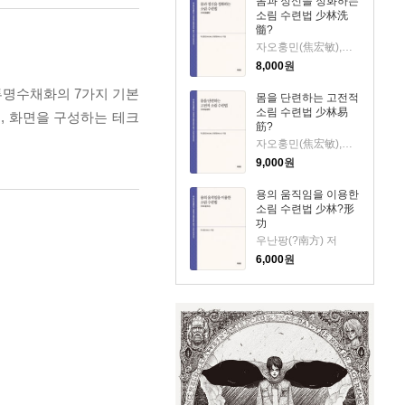
몸과 정신을 정화하는
소림 수련법 少林洗
髓?
자오훙민(焦宏敏),한젠윈(??云) 저
8,000
원
투명수채화의 7가지 기본
몸을 단련하는 고전적
소림 수련법 少林易
법, 화면을 구성하는 테크
筋?
자오훙민(焦宏敏),한젠윈(??云) 저
9,000
원
용의 움직임을 이용한
소림 수련법 少林?形
功
우난팡(?南方) 저
6,000
원