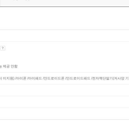
기
능 제공 안함
니터 미지원) /아이폰 /아이패드 /안드로이드폰 /안드로이드패드 /전자책단말기(저사양 기기 