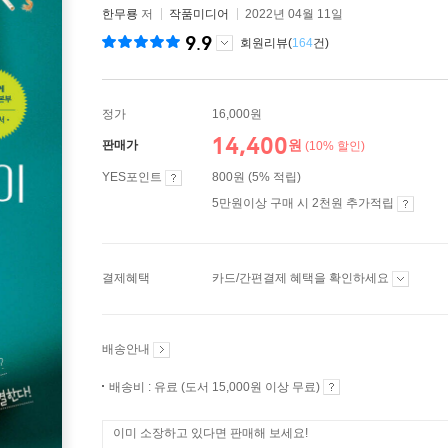
한무룡
저
작품미디어
2022년 04월 11일
9.9
회원리뷰(
164
건)
정가
16,000원
14,400
원
판매가
(10% 할인)
YES포인트
800원 (5% 적립)
5만원이상 구매 시 2천원 추가적립
결제혜택
카드/간편결제 혜택을 확인하세요
배송안내
배송비 : 유료 (도서 15,000원 이상 무료)
이미 소장하고 있다면 판매해 보세요!