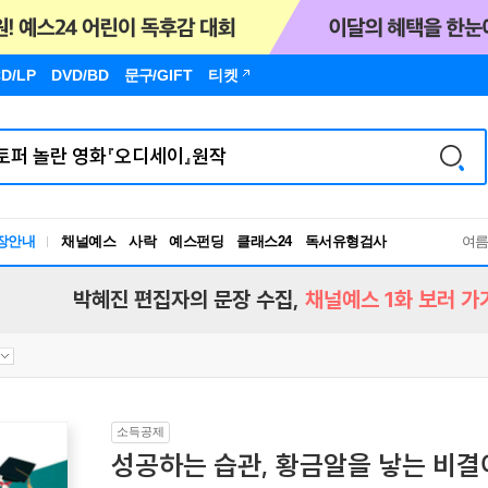
D/LP
DVD/BD
문구
/GIFT
티켓
장안내
채널예스
사락
예스펀딩
클래스24
독서유형검사
여
RBTI Lab
독서유형검사
박혜진 편집자의 문장 수집,
채널예스 1화 보러 가
소득공제
성공하는 습관, 황금알을 낳는 비결