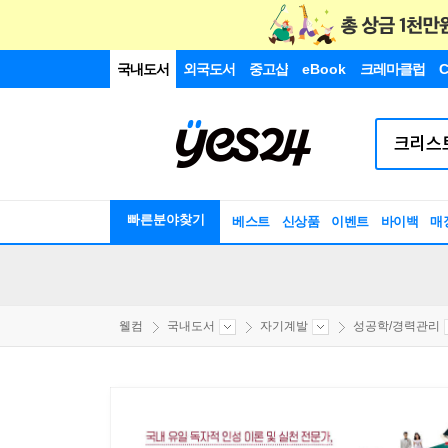
국내도서
외국도서
중고샵
eBook
크레마클럽
C
빠른분야찾기
베스트
신상품
이벤트
바이백
매
웰컴
국내도서
자기계발
성공학/경력관리