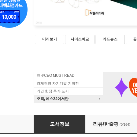
미리보기
사이즈비교
카드뉴스
공
휴넷CEO MUST READ
경제경영 자기계발 기획전
기간 한정 특가 도서
오직, 예스24에서만
성공하는 습관, 황금알을 낳는 비결이 인성이다
도서정보
리뷰/한줄평
(0/164)