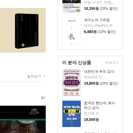
데일 카네기 저/임상훈 역
10,350
원
(10% 할인)
세이노의 가르침
세이노(SayNo) 저
6,480
원
(10% 할인)
이 분야 신상품
더보기
대한민국 부의 감각
펼쳐보기
터보832 저
19,800
원
(10% 할인)
1
/5
합격은 했는데, 퇴사
하고 싶다
최지혜 저
18,000
원