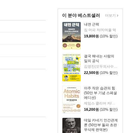
이 분야 베스트셀러
더보기
내면 근력
짐 머피 저/지여울 역
19,800
원
(10% 할인)
결국 해내는 사람의
일의 공식
김영진(모두의사수) 저
22,500
원
(10% 할인)
아주 작은 습관의 힘
(50만 부 기념 스페셜
에디션)
제임스 클리어 저/이한이 역
16,200
원
(10% 할인)
데일 카네기 인간관계
론 (50만부 돌파 초판
무삭제 완역본)