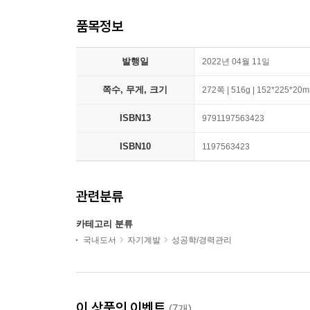
품목정보
발행일
2022년 04월 11일
쪽수, 무게, 크기
272쪽 | 516g | 152*225*20
ISBN13
9791197563423
ISBN10
1197563423
관련분류
카테고리 분류
국내도서
자기계발
성공학/경력관리
이 상품의 이벤트
(7개)