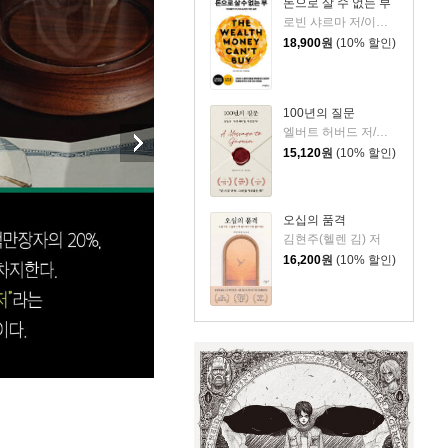
돈으로 살 수 없는 부
로빈 샤르마 저/이영래 역
18,900
원
(10% 할인)
100년의 질문
엘버트 허버드 저/충희 편
15,120
원
(10% 할인)
오십의 품격
김현주(헬렌 김) 저
16,200
원
(10% 할인)