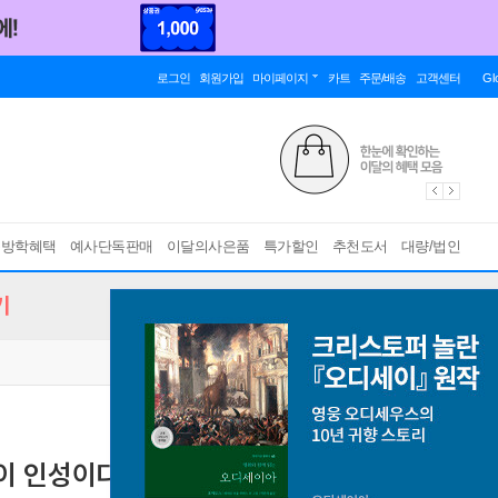
로그인
회원가입
마이페이지
카트
주문/배송
고객센터
Gl
름방학혜택
예사단독판매
이달의사은품
특가할인
추천도서
대량/법인
기
이 인성이다