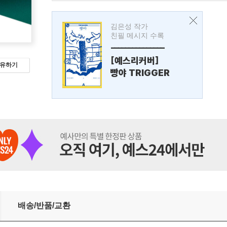
김은성 작가
친필 메시지 수록
---------------
[예스리커버]
유하기
빵야 TRIGGER
배송/반품/교환