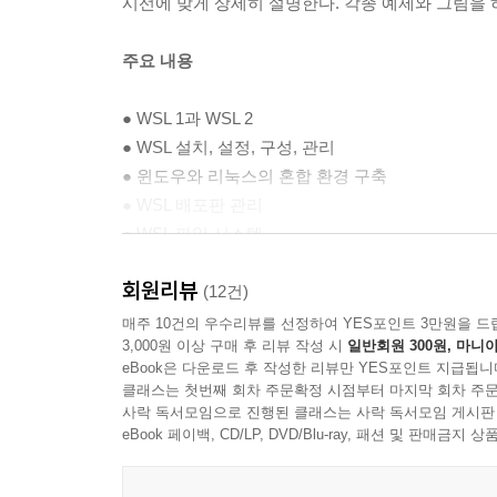
시선에 맞게 상세히 설명한다. 각종 예제와 그림을
주요 내용
● WSL 1과 WSL 2
● WSL 설치, 설정, 구성, 관리
● 윈도우와 리눅스의 혼합 환경 구축
● WSL 배포판 관리
● WSL 파일 시스템
● WSL 네트워킹
회원리뷰
● WSL에서 구축하는 리눅스 개발 환경
(12건)
● WSL에서 실행하는 리눅스 데스크톱
매주 10건의 우수리뷰를 선정하여 YES포인트 3만원을 드
3,000원 이상 구매 후 리뷰 작성 시
일반회원 300원, 마니아
eBook은 다운로드 후 작성한 리뷰만 YES포인트 지급됩니
클래스는 첫번째 회차 주문확정 시점부터 마지막 회차 주문
사락 독서모임으로 진행된 클래스는 사락 독서모임 게시판
eBook 페이백, CD/LP, DVD/Blu-ray, 패션 및 판매금