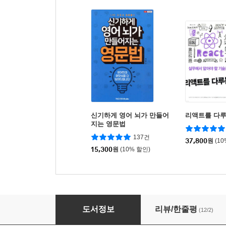
신기하게 영어 뇌가 만들어
리액트를 다루
지는 영문법
137건
37,800
원
(1
15,300
원
(10% 할인)
처음 만나는 WSL
도서정보
리뷰/한줄평
(12/2)