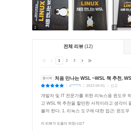
2
2
전체 리뷰
(12)
1
2
3
처음 만나는 WSL ~WSL 책 추천, W
종이책
s******l
2022-04-01
신고
|
|
|
개발자 및 IT 전문가를 위한 리눅스용 윈도우 
고 WSL 책 추천을 할만한 서적이라고 생각이 들
볼까 한다. 1. 리눅스 도구에 대한 접근: 윈도
이 리뷰가 도움이 되었나요?