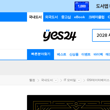
국내도서
외국도서
중고샵
eBook
크레마클럽
C
빠른분야찾기
베스트
신상품
이벤트
바이백
매
웰컴
국내도서
IT 모바일
OS/데이터베이스