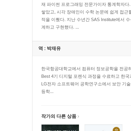
__IP 계층 디코딩
재 파이썬 프로그래밍 전문가이자 통계학자다.
____ctypes 모듈
쌓았고, 시각 장애인이 수학 논문에 쉽게 접근할
____struct 모듈
적을 이뤘다. 지난 수년간 SAS Institut
____IP 디코더 구현
계하고 구현했다. ...
____시험해 보기
__ICMP 디코딩
____시험해 보기
역 :
박재유
4장. 스카피를 이용한 네트워크 장악
한국항공대학교에서 컴퓨터 정보공학을 전공하고, 공
Best 4기 디지털 포렌식 과정을 수료하고 한
__이메일 로그인 정보 탈취
LG전자 소프트웨어 공학연구소에서 보안 기술(
____시험해 보기
등학...
__스카피를 이용한 ARP 캐시 포이즈닝 공격
____시험해 보기
__pcap 처리
작가의 다른 상품
____시험해 보기