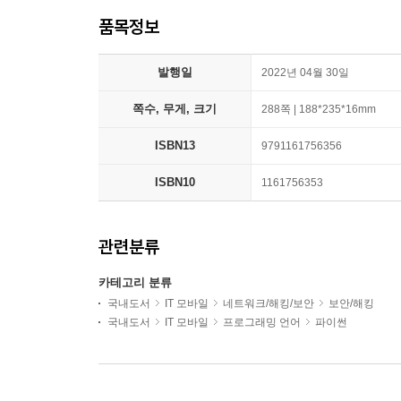
품목정보
발행일
2022년 04월 30일
쪽수, 무게, 크기
288쪽 | 188*235*16mm
ISBN13
9791161756356
ISBN10
1161756353
관련분류
카테고리 분류
국내도서
IT 모바일
네트워크/해킹/보안
보안/해킹
국내도서
IT 모바일
프로그래밍 언어
파이썬