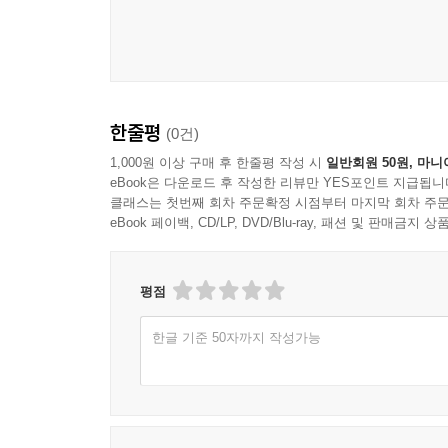
10장. 윈도우 권한 상승
이 책은 각각의 주제들에 대해 지나치게 깊이 몰두
쌓고 해킹 도구를 개발하는 데 근간을 이루는 지
__필요한 패키지 설치
과제를 부여했다. 이를 통해 스스로의 목표를 세우고
__취약한 블랙 햇 서비스 구축
직접 도구를 개발해 완성했다는 소식을 듣는다면 무
한줄평
(0건)
__프로세스 모니터 구현
1,000원 이상 구매 후 한줄평 작성 시
일반회원 50원, 마니
____WMI를 이용한 프로세스 모니터링
옮긴이의 말
eBook은 다운로드 후 작성한 리뷰만 YES포인트 지급됩니
____시험해 보기
클래스는 첫번째 회차 주문확정 시점부터 마지막 회차 주문
__윈도우 토큰 권한
미국 아마존 서점의 컴퓨터 해킹 및 네트워크 보
eBook 페이백, CD/LP, DVD/Blu-ray, 패션 및 판매금
__가로채기 경쟁에서 승리하기
언어를 사용해 모의 침투 업무를 수행할 수 있도
____시험해 보기
다르게 자신이 직접 필요한 도구를 만드는 방법을
평점
__코드 삽입
많기에 이를 구체적으로 어떻게 활용할 수 있는지를
____시험해 보기
있어 이를 해결하다 보면 고급 보안 전문가로 성장할
한글 기준 50자까지 작성가능
11장. 공격 관점에서의 메모리 포렌식
워낙 저명한 도서의 2판 번역을 맡게 돼 막중한 책
생각보다 많았기에 예상보다 시간이 오래 소요됐다.
__설치하기
저자인 팀 아널드와 소통하며 원서의 내용을 바로