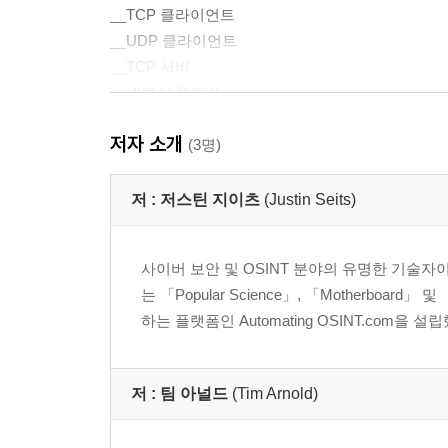
__TCP 클라이언트
__UDP 클라이언트
__TCP 서버
__넷캣 대체하기
____시험해 보기
저자 소개
__TCP 프록시 구현
(3명)
____시험해 보기
__파라미코를 이용한 SSH
저 :
저스틴 지이츠
(Justin Seits)
____시험해 보기
__SSH 터널링
사이버 보안 및 OSINT 분야의 유명한 기술자이자 
____시험해 보기
는 「Popular Science」, 「Motherboa
하는 플랫폼인 Automating OSINT.com을 
3장. 스니핑 도구 제작
__UDP 호스트 탐지 도구 구현
저 :
팀 아널드
(Tim Arnold)
__윈도우 및 리눅스에서의 패킷 스니핑
____시험해 보기