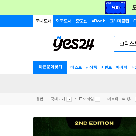
국내도서
외국도서
중고샵
eBook
크레마클럽
C
빠른분야찾기
베스트
신상품
이벤트
바이백
매
웰컴
국내도서
IT 모바일
네트워크/해킹/...