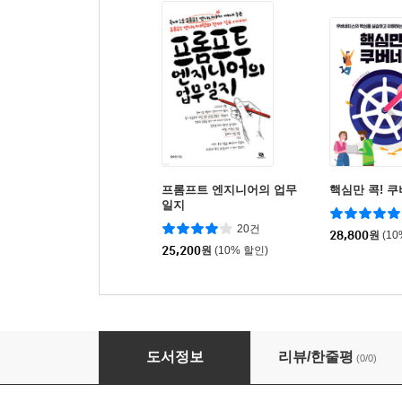
프롬프트 엔지니어의 업무
핵심만 콕! 
일지
20건
28,800
원
(1
25,200
원
(10% 할인)
Black Hat Python 2/e
도서정보
리뷰/한줄평
(0/0)