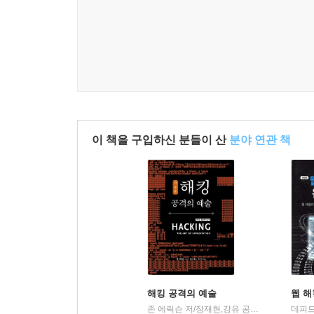
__일반적인 정보 수집
된다면 나에게도 큰 기쁨이 될 것이다.
__사용자 정보 수집
__취약점 정보 수집
__volshell 인터페이스
__볼라틸리티 플러그인 개발
____시험해 보기
__돌격 앞으로!
이 책을 구입하신 분들이 산
분야 연관 책
해킹 공격의 예술
웹 해
존 에릭슨 저/장재현,강유 공역
에이콘출판
|