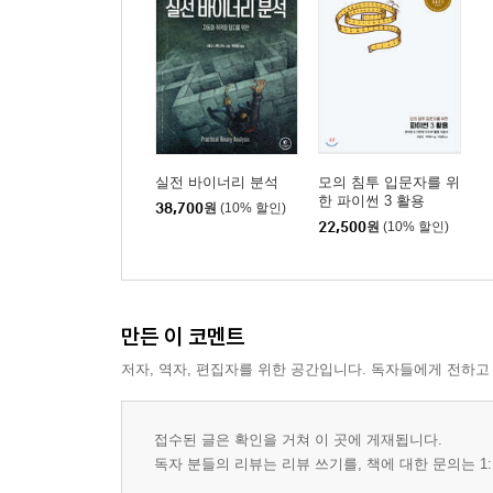
5장. 웹 해킹
__웹 라이브러리 사용하기
____파이썬2에서 사용하는 urllib2
____파이썬3에서 사용하는 urllib
____requests 라이브러리
____lxml 및 BeautifulSoup 패키지
실전 바이너리 분석
모의 침투 입문자를 위
한 파이썬 3 활용
__오픈 소스 웹 애플리케이션 파일 경로 파악
38,700
원
(10% 할인)
22,500
원
(10% 할인)
____워드프레스 프레임워크 파악하기
____실제 시스템 대상 실험
____시험해 보기
__디렉터리와 파일 경로 무차별 대입
만든 이 코멘트
____시험해 보기
저자, 역자, 편집자를 위한 공간입니다. 독자들에게 전하고
__HTML 인증 양식 무차별 대입
____시험해 보기
접수된 글은 확인을 거쳐 이 곳에 게재됩니다.
6장. 버프 프록시 확장
독자 분들의 리뷰는 리뷰 쓰기를, 책에 대한 문의는 1: