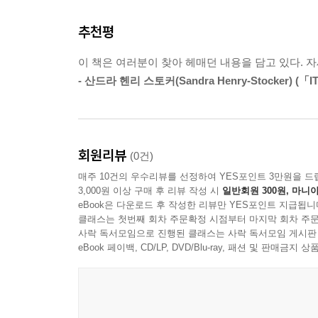
8장. 윈도우 트로이 목마
추천평
이 책의 구성
__키로깅 : 키 입력 탈취의 즐거움
이 책은 여러분이 찾아 헤매던 내용을 담고 있다. 
____시험해 보기
2장에서는 네트워크 개론을 다루고, 3장에서는 원
- 산드라 헨리 스토커(Sandra Henry-Stocker) (「
__스크린샷 캡처
주제를 Scapy 도구로 배운다. 이 책의 중반부인 
__파이썬을 이용한 셸코드 실행
도구의 확장 기능을 개발하는 과정을 배울 것이다. 
____시험해 보기
과정을 심도 있게 살펴본다. 이후 10장까지는 
__샌드박스 탐지
포렌식 라이브러리인 볼라틸리티를 사용해 방어적 
회원리뷰
(0건)
배울 것이다.
매주 10건의 우수리뷰를 선정하여 YES포인트 3만원을 드
9장. 데이터 탈취의 기쁨
3,000원 이상 구매 후 리뷰 작성 시
일반회원 300원, 마니아
지은이의 말
eBook은 다운로드 후 작성한 리뷰만 YES포인트 지급됩니
__파일 암호화 및 복호화
클래스는 첫번째 회차 주문확정 시점부터 마지막 회차 주문
__이메일을 이용한 탈취
사락 독서모임으로 진행된 클래스는 사락 독서모임 게시판
저스틴(Justin)은 모의 침투 분야에서 오랜 경력
eBook 페이백, CD/LP, DVD/Blu-ray, 패션 및 판매금
__파일 전송을 이용한 탈취
결과물을 빠르게 획득하는 데 초점을 둔다. 팀(
__웹 서버를 이용한 탈취
우선순위”이다. 코드의 가독성이 좋을수록 다른 사
__통합 도구 구현
들춰볼 때도 동일하게 적용된다. 전체에 걸쳐 전
____시험해 보기
이해하기 쉬운 코드를 만드는 방법까지 안내하고자 