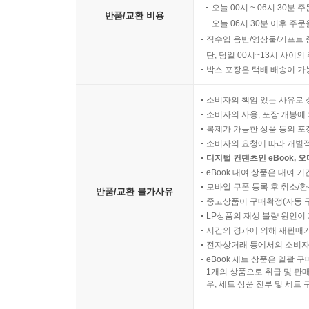
오늘 00시 ~ 06시 30분 
반품/교환 비용
오늘 06시 30분 이후 주문
직수입 음반/영상물/기프트 
단, 당일 00시~13시 사이
박스 포장은 택배 배송이 가
소비자의 책임 있는 사유로 
소비자의 사용, 포장 개봉에 
복제가 가능한 상품 등의 포장을 
소비자의 요청에 따라 개별
디지털 컨텐츠인 eBook, 
eBook 대여 상품은 대여 기
모바일 쿠폰 등록 후 취소/환
반품/교환 불가사유
중고상품이 구매확정(자동 
LP상품의 재생 불량 원인이 기
시간의 경과에 의해 재판매가
전자상거래 등에서의 소비자
eBook 세트 상품은 일괄 
1개의 상품으로 취급 및 판매
우, 세트 상품 전부 및 세트