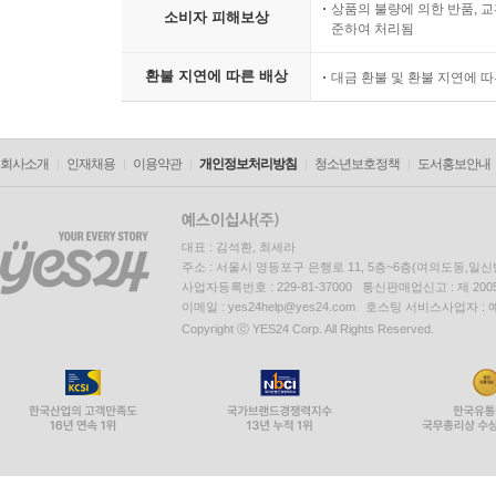
상품의 불량에 의한 반품, 교
소비자 피해보상
준하여 처리됨
환불 지연에 따른 배상
대금 환불 및 환불 지연에 
회사소개
인재채용
이용약관
개인정보처리방침
청소년보호정책
도서홍보안내
대표 : 김석환, 최세라
주소 : 서울시 영등포구 은행로 11, 5층~6층(여의도동,일신
사업자등록번호 : 229-81-37000 통신판매업신고 : 제 200
이메일 : yes24help@yes24.com 호스팅 서비스사업자 :
Copyright ⓒ YES24 Corp. All Rights Reserved.