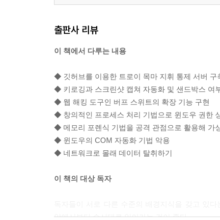
__설정
__버프 퍼징
출판사 리뷰
____시험해 보기
__버프에서 Bing 활용하기
이 책에서 다루는 내용
____시험해 보기
__웹사이트 정보를 기반으로 비밀번호 모음집 생성
◆ 깃허브를 이용한 트로이 목마 지휘 통제 서버 구
____시험해 보기
◆ 키로깅과 스크린샷 캡쳐 자동화 및 샌드박스 여
◆ 웹 해킹 도구인 버프 스위트의 확장 기능 구현
7장. 깃허브를 이용한 지휘 통제
◆ 창의적인 프로세스 처리 기법으로 윈도우 권한 
◆ 메모리 포렌식 기법을 공격 관점으로 활용해 가
__깃허브 계정 설정
◆ 윈도우의 COM 자동화 기법 악용
__모듈 제작
◆ 네트워크로 몰래 데이터 탈취하기
__트로이 목마 환경 설정
__깃허브 기반의 트로이 목마 제작
이 책의 대상 독자
____파이썬 임포트 기능을 이용한 트릭
____시험해 보기
독자들이 서로 다른 수준의 배경지식을 갖고 있다
앞에서부터 순서대로 읽어가는 것이 좋다.