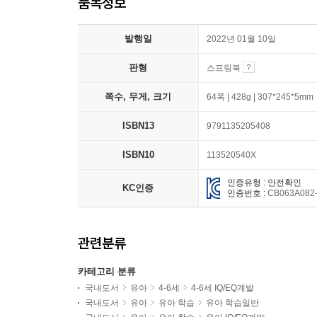
품목정보
발행일
2022년 01월 10일
판형
스프링북
쪽수, 무게, 크기
64쪽 | 428g | 307*245*5mm
ISBN13
9791135205408
ISBN10
113520540X
인증유형 : 안전확인
KC인증
인증번호 :
CB063A082
관련분류
카테고리 분류
국내도서
유아
4-6세
4-6세 IQ/EQ계발
국내도서
유아
유아 학습
유아 학습일반