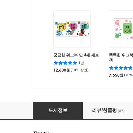
궁금한 워크북 만 4세 세트
똑똑한 워크북 
책
1건
12,600
원
(10% 할인)
7,650
원
(10%
똑똑한 워크북 만5세
도서정보
리뷰/한줄평
(0/3)