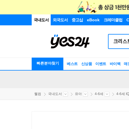
국내도서
외국도서
중고샵
eBook
크레마클럽
C
빠른분야찾기
베스트
신상품
이벤트
바이백
매
웰컴
국내도서
유아
4-6세
4-6세 