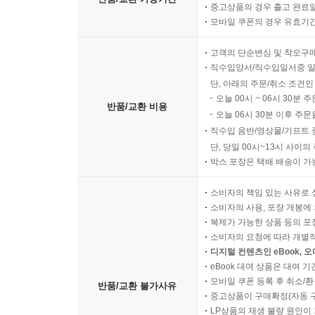
중고상품의 경우 출고 완료일
모바일 쿠폰의 경우 유효기간(
고객의 단순변심 및 착오구
직수입양서/직수입일서중 일
단, 아래의 주문/취소 조건인
오늘 00시 ~ 06시 30분 
반품/교환 비용
오늘 06시 30분 이후 주문
직수입 음반/영상물/기프트 
단, 당일 00시~13시 사이
박스 포장은 택배 배송이 가
소비자의 책임 있는 사유로 
소비자의 사용, 포장 개봉에 
복제가 가능한 상품 등의 포장을 
소비자의 요청에 따라 개별
디지털 컨텐츠인 eBook, 
eBook 대여 상품은 대여 기
모바일 쿠폰 등록 후 취소/환
반품/교환 불가사유
중고상품이 구매확정(자동 
LP상품의 재생 불량 원인이 기