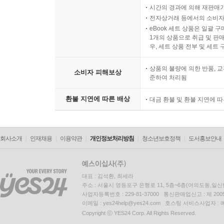
시간의 경과에 의해 재판매가
전자상거래 등에서의 소비자
eBook 세트 상품은 일괄 
1개의 상품으로 취급 및 판매
우, 세트 상품 전부 및 세트
상품의 불량에 의한 반품, 교
소비자 피해보상
준하여 처리됨
환불 지연에 따른 배상
대금 환불 및 환불 지연에 
회사소개
인재채용
이용약관
개인정보처리방침
청소년보호정책
도서홍보안내
대표 : 김석환, 최세라
주소 : 서울시 영등포구 은행로 11, 5층~6층(여의도동,일신
사업자등록번호 : 229-81-37000 통신판매업신고 : 제 200
이메일 : yes24help@yes24.com 호스팅 서비스사업자 :
Copyright ⓒ YES24 Corp. All Rights Reserved.