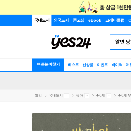
국내도서
외국도서
중고샵
eBook
크레마클럽
C
빠른분야찾기
베스트
신상품
이벤트
바이백
매
웰컴
국내도서
유아
4-6세
4-6세 우