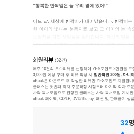
“행복한 반짝임은 늘 우리 곁에 있어!”
어느 날, 세상에 반짝이가 태어났습니다. 반짝이는
한 아이의 빛나는 눈동자를 보고 그 아이의 눈 속
눈동자를 가진 사람들을 찾아갑니다. 자신의 일을 묵
보고 있는 반짝이는 더욱 반짝였고, 더할 나위 
눈동자로 들어갈까?”
회원리뷰
(32건)
《반짝이》를 읽은 여러분은 지금 행복한가요? 
매주 10건의 우수리뷰를 선정하여 YES포인트 3만원을 드
3,000원 이상 구매 후 리뷰 작성 시
일반회원 300원, 마니아
사람들을 만나 행복해졌습니다. 사람들도 마찬가지
eBook은 다운로드 후 작성한 리뷰만 YES포인트 지급됩니
마찬가지입니다. 조금 힘든 일이 닥치고, 어려운 
클래스는 첫번째 회차 주문확정 시점부터 마지막 회차 주문
조금은 불안하고 외로운 마음이 덜어질 거랍니다. 《
사락 독서모임으로 진행된 클래스는 사락 독서모임 게시판
수 있습니다.
eBook 페이백, CD/LP, DVD/Blu-ray, 패션 및 판매금
마음속 찬란한 빛을 가진 사람들에게 건네는 따뜻한
32
명
“반짝반짝 빛이 나는 건 바로 ‘나’, 우리입니다!”