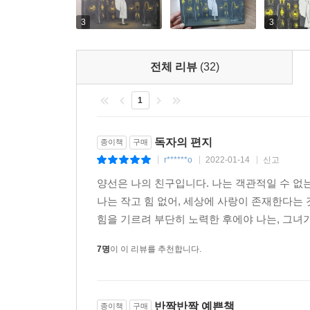
끝까지 색을 잃어 아무런 감정도 느껴지지 않는 것
마음을 지닌 사람들을 만나고 나서야 ‘반짝이’는 ‘진
3
3
반짝반짝 빛이 나야만 반짝이는 것은 아니라고 이
전체 리뷰
(32)
미치지 않더라도 우리는 매 순간 빛나고 있음을
일이지만 반짝이로 뒤덮인 우리의 마음은 추운 겨울
1
독자의 편지
종이책
구매
r******o
2022-01-14
신고
|
|
|
양선은 나의 친구입니다. 나는 객관적일 수 없는
나는 작고 힘 없어, 세상에 사랑이 존재한다는
힘을 기르려 부단히 노력한 후에야 나는, 그녀가
7명
이 이 리뷰를 추천합니다.
반짝반짝 예쁜책
종이책
구매