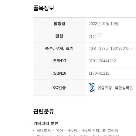
품목정보
발행일
2022년 01월 10일
판형
양장
쪽수, 무게, 크기
40쪽 | 298g | 190*220*6mm
ISBN13
9791170441212
ISBN10
1170441211
KC인증
인증유형 : 적합성확인
관련분류
카테고리 분류
국내도서
유아
4-6세
4-6세 우리나라 그림책