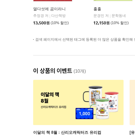
열다섯에 곰이라니
훌훌
추정경 저
다산책방
문경민 저
문학동네
|
|
13,500
원
(10% 할인)
12,150
원
(10% 할인)
검색 페이지에서 선택된 태그에 등록된 더 많은 상품을 확인해 
이 상품의 이벤트
(10개)
이달의 책 8월 : 산리오캐릭터즈 유리컵
[