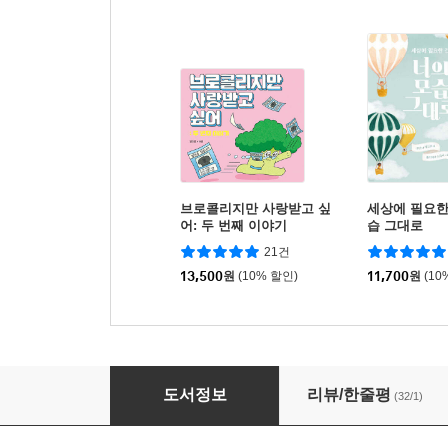
브로콜리지만 사랑받고 싶
세상에 필요한
어: 두 번째 이야기
습 그대로
21건
13,500
원
(10% 할인)
11,700
원
(10
반짝이
도서정보
리뷰/한줄평
(32/1)