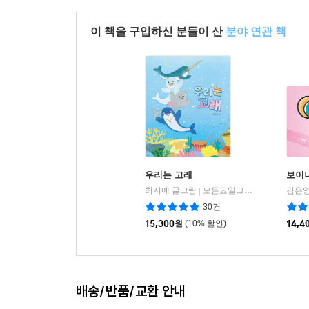
이 책을 구입하신 분들이 산
분야 연관 책
우리는 고래
보이니
최지예 글그림
모든요일그림책
김은
|
30건
15,300
원
(10% 할인)
14,4
배송/반품/교환 안내