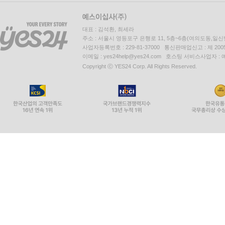
대표 : 김석환, 최세라
주소 : 서울시 영등포구 은행로 11, 5층~6층(여의도동,일신
사업자등록번호 : 229-81-37000 통신판매업신고 : 제 200
이메일 : yes24help@yes24.com 호스팅 서비스사업자 :
Copyright ⓒ YES24 Corp. All Rights Reserved.