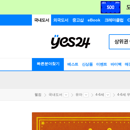
국내도서
외국도서
중고샵
eBook
크레마클럽
C
빠른분야찾기
베스트
신상품
이벤트
바이백
매
웰컴
국내도서
유아
4-6세
4-6세 우