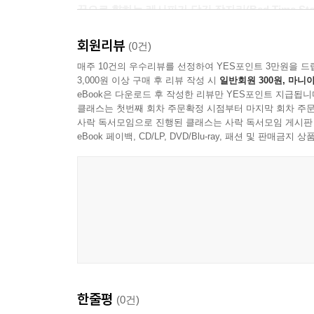
꿈으로 향하는 레시피가 담긴 잠자리(Bed Time Sto
회원리뷰
『잠이 솔솔 핫초코』는 쉽게 잠들지 못하는 사람들을 
(0건)
모습은 잠들지 못하는 ‘나’의 모습과 닮아 있습니
매주 10건의 우수리뷰를 선정하여 YES포인트 3만원을 드
3,000원 이상 구매 후 리뷰 작성 시
일반회원 300원, 마니아
상상에 빠지다 보면 잠들기 힘들었던 사람도 얼른 잠
eBook은 다운로드 후 작성한 리뷰만 YES포인트 지급됩니
일이 잦아지고 있는 요즘, 『잠이 솔솔 핫초코』 
클래스는 첫번째 회차 주문확정 시점부터 마지막 회차 주문
고민을 내려놓고 잠이 솔솔 오는 마법의 세계로
사락 독서모임으로 진행된 클래스는 사락 독서모임 게시판
부모님들에게도 즐거운 잠자리를 선물할 수 있습니
eBook 페이백, CD/LP, DVD/Blu-ray, 패션 및 판매금
양선 작가가 그려 내는 반짝반짝 달콤한 꿈의 세계!
아이에게는 포근한 꿈을, 어른에게는 동심의 세계를
‘제2회 사계절그림책상’을 수상한 양선 작가가
아이들에게는 즐거운 상상을, 어른에게는 어릴 적
솔솔 나라의 환상적인 모습을 더 효과적으로 나타
길잡이 역할을 톡톡히 해냅니다. 추운 겨울, 포근한
한줄평
(0건)
모두 잊고 따뜻한 핫초코에 몸을 맡기면 오늘 밤은 