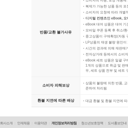
소비자의 사용, 포장 개봉에 
복제가 가능한 상품 등의 포장을 
소비자의 요청에 따라 개별
디지털 컨텐츠인 eBook, 
eBook 대여 상품은 대여 기
모바일 쿠폰 등록 후 취소/환
반품/교환 불가사유
중고상품이 구매확정(자동 
LP상품의 재생 불량 원인이 기
시간의 경과에 의해 재판매가
전자상거래 등에서의 소비자
eBook 세트 상품은 일괄 
1개의 상품으로 취급 및 판매
우, 세트 상품 전부 및 세트
상품의 불량에 의한 반품, 교
소비자 피해보상
준하여 처리됨
환불 지연에 따른 배상
대금 환불 및 환불 지연에 
회사소개
인재채용
이용약관
개인정보처리방침
청소년보호정책
도서홍보안내