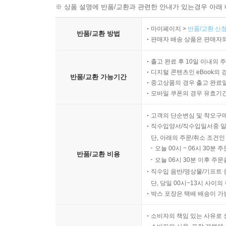
※ 상품 설명에 반품/교환과 관련한 안내가 있는경우 아래 
마이페이지 >
반품/교환 신청
반품/교환 방법
판매자 배송 상품은 판매자와
출고 완료 후 10일 이내의 
디지털 콘텐츠인 eBook의 
반품/교환 가능기간
중고상품의 경우 출고 완료일
모바일 쿠폰의 경우 유효기간(
고객의 단순변심 및 착오구
직수입양서/직수입일서중 일
단, 아래의 주문/취소 조건인
오늘 00시 ~ 06시 30분 
반품/교환 비용
오늘 06시 30분 이후 주문
직수입 음반/영상물/기프트 
단, 당일 00시~13시 사이
박스 포장은 택배 배송이 가
소비자의 책임 있는 사유로 