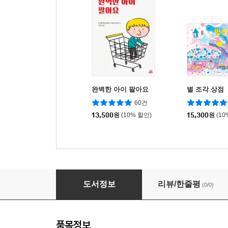
완벽한 아이 팔아요
별 조각 상점
60건
13,500
원
(10% 할인)
15,300
원
(10
잠이 솔솔 핫초코 (빅북)
도서정보
리뷰/한줄평
(0/0)
품목정보