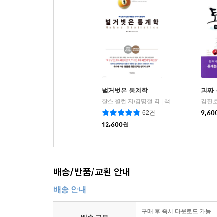
벌거벗은 통계학
괴짜
찰스 윌런 저/김명철 역
책읽는수요일
김진호
|
62건
9,60
12,600
원
배송/반품/교환 안내
배송 안내
구매 후 즉시 다운로드 가능