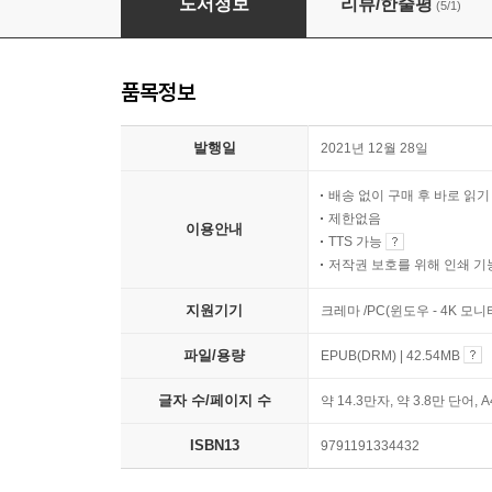
도서정보
리뷰/한줄평
(5/1)
품목정보
발행일
2021년 12월 28일
배송 없이 구매 후 바로 읽
제한없음
이용안내
TTS 가능
저작권 보호를 위해 인쇄 기
지원기기
크레마 /PC(윈도우 - 4K 모
파일/용량
EPUB(DRM) | 42.54MB
글자 수/페이지 수
약 14.3만자, 약 3.8만 단어, 
ISBN13
9791191334432