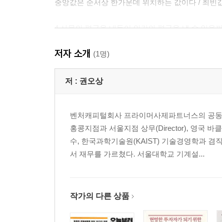
중앙값은 순서상 한가운데 위치하는 값이다 / 최빈
4 사물의 평균을 내듯이 인간의 평균을 낼 수 있을
케틀레는 천문가의 평균방법을 사람에 적용했다 / 
저자 소개
(1명)
5 평균인은 위대하고 선하고 아름다울까
평균인은 우월하고 비평균인은 열등할까 / 평균적
저 :
권오상
6 누구나 평균적으로 1인당 국민소득만큼 벌까
벤처캐피털회사 프라이머사제파트너스의 공동
1인당 국민소득이 늘면 모두에게 좋을까 / 1인당 
홍콩지점과 서울지점 상무(Director), 
수, 한국과학기술원(KAIST) 기술경영학과 
7 평균적 투기자는 시장의 평균수익률을 얻을까
서 재무를 가르쳤다. 서울대학교 기계설...
주식시장의 평균수익률을 어떻게 구할까 / 주식 투
8 왜 평균에 의존한 의사결정은 평균적으로 잘못될
기업이 평균 수요량으로 계획하면 수익이 날까 / 
작가의 다른 상품