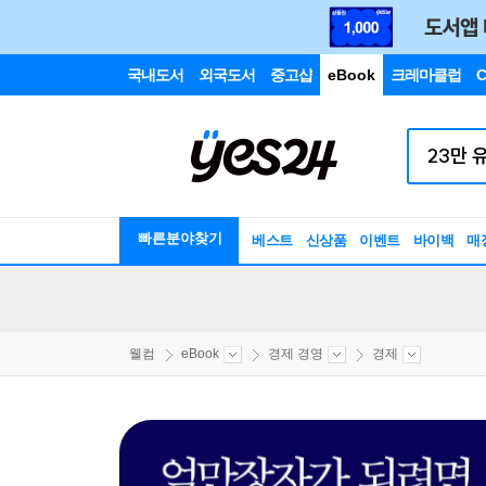
국내도서
외국도서
중고샵
eBook
크레마클럽
C
빠른분야찾기
베스트
신상품
이벤트
바이백
매
웰컴
eBook
경제 경영
경제