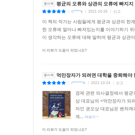
평균의 오류와 상관의 오류에 빠지지
종이책
3 다람쥐가 발길질을 하면 골프에서 버디를 할 수 
c*****y
2021-10-26
신고
|
|
|
인과에는 특정 인과와 유형 인과가 있다 / 특정 인과
이 책의 작가는 사람들에게 평균과 상관의 한계
한 오류에 얼마나 빠져있는지를 이야기하기 위해
4 공부하는 시간을 늘리면 성적이 오를까
이 생각하는 오류에 대해 말하여 평균과 상관이
공부량이 늘면 성적이 오르는 게 타당할까 / 공부량
이 리뷰가 도움이 되었나요?
5 전쟁 중 명령서를 어떻게 전달할 것인가
어떻게 전령에게 임무를 맡길 것인가 / 이익집단의
억만장자가 되려면 대학을 중퇴해야 
종이책
6 재판과 법률에서 반사실은 어떻게 사용될까
r*******n
2021-10-24
신고
|
|
|
오스카가 칼을 휘두르지 않았다면 파파가 죽지 않았
경제 관련 의사결정에서 평균의
나오는 말 당신이 대학을 중퇴했더라면 억만장자가
상 대표님의 <억만장자가 되려
자인 권오상 대표님은 벤처캐
참고문헌
계...
더보기
이 리뷰가 도움이 되었나요?