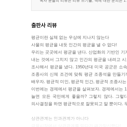
독자 분들의 리뷰는 리뷰 쓰기를, 책에 대한 문의는 1:
6 이산화탄소 농도가 증가하면 비만율이 올라갈까
지표면 온도 상승이 온실효과 때문일까 / 살을 빼
출판사 리뷰
7 1인당 담배 소비량이 늘면 기대수명이 줄어들까
흡연량이 늘어나면 기대수명도 늘어날까 / 데이터 
평균이란 실체 없는 우상에 지나지 않는다
사물의 평균을 내듯 인간의 평균을 낼 수 없다!
8 주가와 상관계수가 높은 지표로 주가를 예측해도
우리는 곳곳에서 평균을 낸다. 산업화의 기반인 기계
주가지수를 예측할 수 있다면 큰 돈을 벌 수 있다 
내는 것에서 그치지 않고 인간의 평균을 내려고 
조사해서 평균을 냈다. 1950년대 미국 공군은 소속
조종사의 신체 조건에 맞춰 평균 조종석을 만들기
3장 인과: 원인이 결과를 낳는 관계다
배우자. 평균적 미인, 평균적 인간, 평균적 조종사는
이번에는 경제에서 평균을 살펴보자. 경제에서는 1
1 인과는 두 가지 제약조건을 갖는다
늘면 모든 국민에게 좋을까? 그렇지 않다. 그렇
원인은 결과를 낳는 힘을 갖는다 / 원인은 결과보다 
의사결정을 하면 평균적으로 잘못되고 말 뿐이다. 
2 옛날 사람들은 인과를 어떻게 인식했을까
상관관계는 인과관계가 아니다
원인을 네 가지로 분류한 사람은 누구일까 / 인과의
금융시장에서 상관관계를 믿다가 패가망신했다!