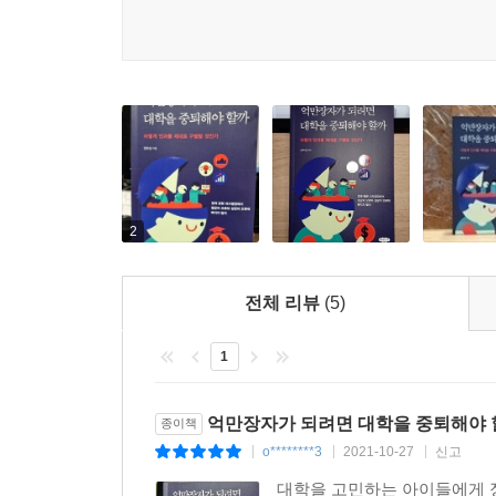
왜 통계학은 인과를 금기시할까 / 통계학의 언어인
4장 개입: 인과를 확인하는 최선의 방법이다
1 어떻게 인과가 있는지를 알 수 있는가
인과를 구별할 줄 알면 어떤 도움이 될까 / 어떻게
2
2 박씨나 류씨를 감독으로 뽑으면 LG 트윈스의 성
확률적 인과는 어떻게 정의할 수 있을까 / 체력훈련
전체 리뷰
(5)
3 날씨가 좋으면 선거에서 보수가 승리할까
날씨에 따라 대통령이 달라질까 / 기압계 수은주의
1
4 어떤 관계를 인과로 만드는 것은 무엇인가
억만장자가 되려면 대학을 중퇴해야 
종이책
과학과 엔지니어링 사이에는 어떤 관점의 차이가 있
o********3
2021-10-27
신고
|
|
|
대학을 고민하는 아이들에게 정