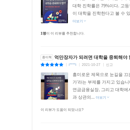
5 흡연이 폐암의 원인이 아닐 수 있을까
대학 진학률은 79%이다. 고
무작위대조시험으로 인과를 판단할 수 있을까 / 왜
이 대학을 진학한다고 볼 수 있
더보기
6 확률적 인과는 인과 미적분과 그래프를 통해 확
원인과 결과 사이에는 뒤집을 수 없는 방향성이 있다
1명
이 이 리뷰를 추천합니다.
7 신약의 치료 효과에 결정적인 요인은 무엇일까
남녀의 성별과 혈압 수준은 완치율에 어떤 영향을 줄
억만장자가 되려면 대학을 중퇴해야 할
종이책
i****i
2021-10-27
신고
|
|
|
흥미로운 제목으로 눈길을 끄는
5장 반사실: 발생하지 않은 과거를 상상한다
가'라는 부제를 가지고 있습
연금금융실장, 그리고 대학에서
1 인과 지능의 최정점은 반사실을 상상하는 능력이
과 상관의...
더보기
인과와 반사실은 어떻게 관련이 있을까 / 반사실은 
이 리뷰가 도움이 되었나요?
2 반사실 또한 인과를 정의하는 방식이다
투키디데스는 반사실로서 역사적 사건을 설명했다 