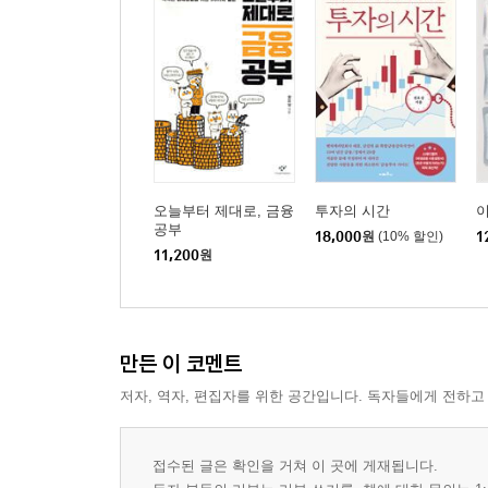
2장 상관 : 배후 원리 없이 현상의 묘사에 그친다
1 상관계수에는 평균과 똑같은 문제가 있다
상관계수는 어떻게 계산하는가 / 상관계수도 평균의
2 왜 우생학은 상관에 관심을 가졌을까
상관의 원조는 우생학자 프랜시스 골턴이다 / 부모
오늘부터 제대로, 금융
투자의 시간
공부
18,000
원
(10% 할인)
1
3 학력과 소득 사이에는 어떠한 관계가 있을까
11,200
원
학력이 높을수록 중위소득이 올라간다 / 같은 학력 
4 국가 지능지수가 높으면 개인의 소득이 오를까
만든 이 코멘트
지능지수가 높으면 연 소득도 높을까 / 국가 지능
저자, 역자, 편집자를 위한 공간입니다. 독자들에게 전하고
5 왜 금융시장은 상관계수를 중요하게 여길까
어떻게 헤지펀드 애머런스는 8조 원의 손실을 봤을
접수된 글은 확인을 거쳐 이 곳에 게재됩니다.