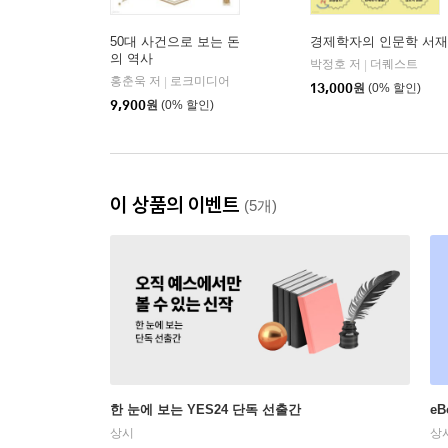
50대 사건으로 보는 돈
경제학자의 인문학 서재
의 역사
박정호 저
더퀘스트
|
홍춘욱 저
로크미디어
|
13,000
원
(0% 할인)
9,900
원
(0% 할인)
이 상품의 이벤트
(5개)
한 눈에 보는 YES24 단독 선출간
e
상시
상