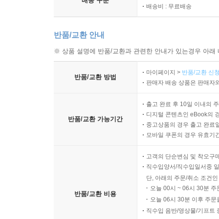
배송 구분
배송비 : 무료배송
반품/교환 안내
※ 상품 설명에 반품/교환과 관련한 안내가 있는경우 아래 
마이페이지 >
반품/교환 신청
반품/교환 방법
판매자 배송 상품은 판매자와
출고 완료 후 10일 이내의 
디지털 콘텐츠인 eBook의 
반품/교환 가능기간
중고상품의 경우 출고 완료일
모바일 쿠폰의 경우 유효기간(
고객의 단순변심 및 착오구
직수입양서/직수입일서중 일
단, 아래의 주문/취소 조건인
오늘 00시 ~ 06시 30분 
반품/교환 비용
오늘 06시 30분 이후 주문
직수입 음반/영상물/기프트 