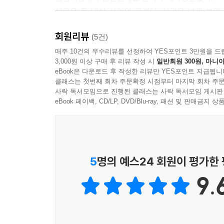
상관은 두 대상 사이의 관계다. 상관은 넓게 보면
3 해가 언제나 동쪽에서 떴으니 앞으로도 그럴까
국가지능지수가 높으면 개인의 소득이 오를까? 이런
왜 하늘로 던진 돌멩이는 땅에 떨어질까 / 인과의
회원리뷰
영향을 받는다. 그런데 이런 상관관계를 중요하게 보
(5건)
현대 포트폴리오이론과 자본자산가격결정모형에서 핵
매주 10건의 우수리뷰를 선정하여 YES포인트 3만원을 드
4 인과를 데이터 관찰로 알 수 있을까
3,000원 이상 구매 후 리뷰 작성 시
일반회원 300원, 마니아
헤지펀드 에머런스가 8조 원의 손해를 본 것도 J
원인은 필요조건이 아니라 충분조건이다 / 숙취의 
eBook은 다운로드 후 작성한 리뷰만 YES포인트 지급됩니
상관계수의 오류는 방글라데시 버터 생산량을 
클래스는 첫번째 회차 주문확정 시점부터 마지막 회차 주문
얼토당토않은 이야기이다.
사락 독서모임으로 진행된 클래스는 사락 독서모임 게시판
5 탐정 셜록 홈스는 어떻게 범인을 추리할까
eBook 페이백, CD/LP, DVD/Blu-ray, 패션 및 판매금
홈스는 범인 추리 방법으로 연역을 강조했다 / 홈스
어떻게 인과관계가 있는지를 알 수 있을까
인과는 원인과 결과로 이루어진 관계이다. 평균이
6 심리적 인과는 어디까지 인정할 수 있을까
설명해주고 있다. 철학자 아리스토텔레스와 칸트
심리적 인과는 물리적 인과와 무엇이 다른가 / 살
추리소설에서 주인공이 어떻게 범인을 밝혀내는 데
5
명의 예스24 회원이 평가한
지능의 최정점인 반사실을 상상하는 능력을 다룬다
7 상관이 인과가 아니듯 인과도 상관이 아니다
9.
끈 달린 금색 팬티를 입으면 슬럼프에서 벗어날까 
8 왜 통계학은 인과를 인정하려 하지 않을까