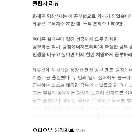
출판사 리뷰
화제의 영상 ‘저는 이 공부법으로 의사가 되었습니다
유튜브 구독자수 22만 명, 누적 조회수 1,600만!
뼈아픈 실패부터 값진 성공까지 모두 경험한
공부하는 의사 ‘긍정에너지토리파’의 확실한 공부 
인생을 바꾸고 싶다면 다시 한번 치열하게 공부하라
유튜브에 혜성처럼 등장한 랜선 공부 멘토 ‘긍정에
기술』을 출간했다. 두 번의 입시 실패에도 불구하
공부하며 스스로 체득한 공부의 기술들을 한 권에 
그는 열심히 공부하는 당신의 노력이 합격으로 이어
공부 습관이다. 원하는 목표가 뚜렷하고 목표를 향해
책에 수험생들이 자신감을 가지고 공부할 수 있는 
‘1/4/7/14 공부법’과, 자신을 의사로 만들어준
기술까지를 담았다.
오디오북 회원리뷰
길어진 수험 생활에 지친 공시생부터 더 이상 회
(0건)