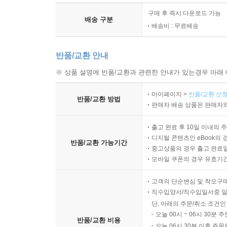
구매 후 즉시 다운로드 가능
배송 구분
배송비 : 무료배송
반품/교환 안내
※ 상품 설명에 반품/교환과 관련한 안내가 있는경우 아래 
마이페이지 >
반품/교환 신청
반품/교환 방법
판매자 배송 상품은 판매자와
출고 완료 후 10일 이내의 
디지털 콘텐츠인 eBook의 
반품/교환 가능기간
중고상품의 경우 출고 완료일
모바일 쿠폰의 경우 유효기간(
고객의 단순변심 및 착오구
직수입양서/직수입일서중 일
단, 아래의 주문/취소 조건인
오늘 00시 ~ 06시 30분 
반품/교환 비용
오늘 06시 30분 이후 주문