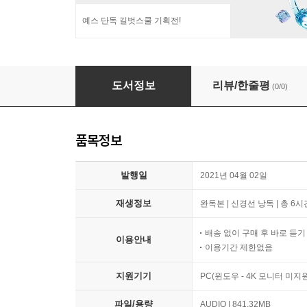
예스 단독 길벗스쿨 기획전!
절대 배신하지 않는 공부의 기술
도서정보
리뷰/한줄평
(0/0)
품목정보
발행일
2021년 04월 02일
재생정보
완독본 | 신경선 낭독 | 총 6시
배송 없이 구매 후 바로 듣
이용안내
이용기간 제한없음
지원기기
PC(윈도우 - 4K 모니터 미
파일/용량
AUDIO | 841.32MB