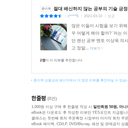
- 토리파 선생님은 바로 실천하고 싶게 만듭니다. 오늘
절대 배신하지 않는 공부의 기술 긍
종이책
c*****5
2021-03-10
신고
|
|
|
이제는 혼자 공부하는 힘을 길러야 할 때!
당신의 혼공력을 단숨에 높여줄 공부의 기술
많은 이들이 시험을 보기 위해
절대 배신하지 않는 ‘긍정에너지토리파’의 공부법
우 어떻게 해야 할까? '저는
던 랜선 공부 멘토 이상욱 의
공부는 그 누구도 대신해줄 수 없다. 코로나 이후
고 정말...
더보기
혼자 공부하는 힘을 가져야 할 때가 왔다. ‘혼공력
2명
이 이 리뷰를 추천합니다.
적용하는 판단이 필요하다. 이에 이 책은 혼자 
기술을 모두 담고자 했다.
‘1장 당신의 노력은 더 이상 실패하지 않는다’에서
종이책 상품상세 페이지에서 더 많은 리뷰를 확인하실 수 있습
살펴보며, 다시 도전해야 하는 이유를 함께 찾아 나선
다사다난한 공부 경험과 많은 수험생들의 공부 수기
한줄평
(0건)
이어 ‘2장 합격을 향한 똑똑한 노력은 따로 있다’에서
머리로는 알지만 몸으로는 실천하기 어려웠던 ‘꾸
1,000원 이상 구매 후 한줄평 작성 시
일반회원 50원, 마니
eBook은 다운로드 후 작성한 리뷰만 YES포인트 지급됩니
레이스를 준비하는 수험생들의 불안과 초조함을 잡
클래스는 첫번째 회차 주문확정 시점부터 마지막 회차 주문
‘3장 나는 이 공부법으로 의사가 되었다’에서는 
eBook 페이백, CD/LP, DVD/Blu-ray, 패션 및 판매금