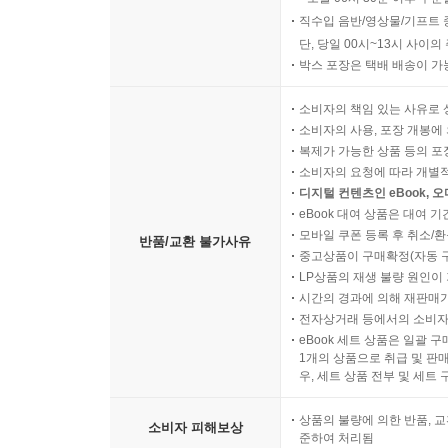
직수입 음반/영상물/기프트 
단, 당일 00시~13시 사이
박스 포장은 택배 배송이 가
소비자의 책임 있는 사유로 
소비자의 사용, 포장 개봉에 
복제가 가능한 상품 등의 포장을 
소비자의 요청에 따라 개별
디지털 컨텐츠인 eBook, 
eBook 대여 상품은 대여 기
모바일 쿠폰 등록 후 취소/환
반품/교환 불가사유
중고상품이 구매확정(자동 
LP상품의 재생 불량 원인이 기
시간의 경과에 의해 재판매가
전자상거래 등에서의 소비자
eBook 세트 상품은 일괄 
1개의 상품으로 취급 및 판매
우, 세트 상품 전부 및 세트
상품의 불량에 의한 반품, 교
소비자 피해보상
준하여 처리됨