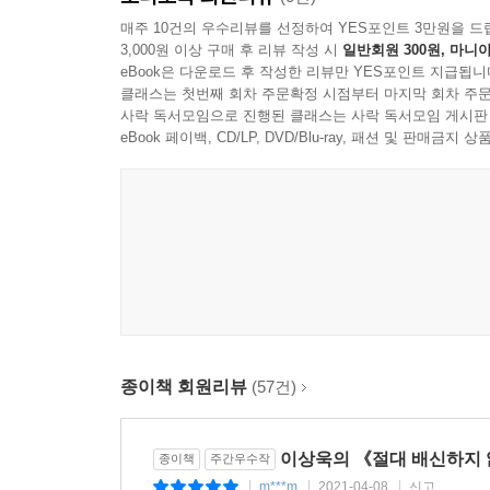
수험생까지 대한민국에서 공부하고 있는 사람들이
매주 10건의 우수리뷰를 선정하여 YES포인트 3만원을 드
3,000원 이상 구매 후 리뷰 작성 시
일반회원 300원, 마니아
“공부에 요행은 없다, 오직 노력한 만큼 보상받을 
eBook은 다운로드 후 작성한 리뷰만 YES포인트 지급됩니
가득 담은 책이다.
클래스는 첫번째 회차 주문확정 시점부터 마지막 회차 주문
사락 독서모임으로 진행된 클래스는 사락 독서모임 게시판
“합격하는 사람에겐 반드시 공부 습관이 있다”
eBook 페이백, CD/LP, DVD/Blu-ray, 패션 및 판매금
열심히 공부했는데 매번 성과가 나오지 않는다면,
무너진 공부 패턴부터 바로잡아라!
수험생들의 복습 열풍을 불러일으킨 ‘1/4/7/14 공부
노력을 합격으로 바꾸는 14일 완성 공부 습관 프로
열심히 공부했는데 왜 원하는 성적이 나오지 않
불안하고 초조해진 수험생이라면 한 번쯤 스스로 
종이책 회원리뷰
(57건)
효율적인 공부 습관을 가져야 한다고 강조한다. 지
케이스는 아니다. 처음으로 의사가 되고자 결심했
진학에 실패했던 그가 마침내 의학전문대학원에 합
이상욱의 《절대 배신하지 않
종이책
주간우수작
터득한 ‘공부 습관’ 덕분이다.
m***m
2021-04-08
신고
|
|
|