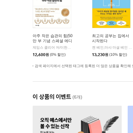
아주 작은 습관의 힘(50
최고의 공부는 집에서
만 부 기념 스페셜 에디
시작된다
션)
제임스 클리어 저/이한이 역
비즈니스북스
켄 베인,마샤 마셜 베인 저/정윤미 역
|
12,600
원
(0% 할인)
13,230
원
(10% 할인)
검색 페이지에서 선택된 태그에 등록된 더 많은 상품을 확인해 
이 상품의 이벤트
(6개)