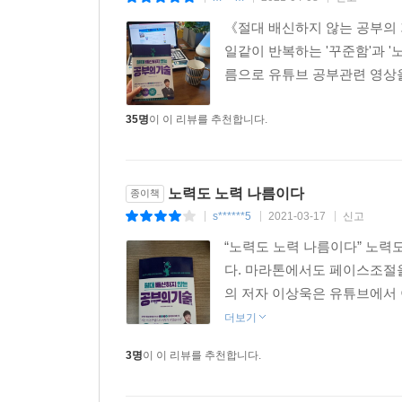
그렇다면 효율적인 공부 습관은 어떻게 만들 수 있
《절대 배신하지 않는 공부의 기술》
패턴을 몸에 익혀야 한다고 말한다. 선생님이 시키
일같이 반복하는 '꾸준함'과 '노
불가능하다는 것이다. 따라서 그는 제대로 된 공부
름으로 유튜브 공부관련 영상을 
준비가 되었다면 이젠 공부의 효율을 높이는 공부 
물론 습관이란 무수한 핑계를 이겨내야 비로소 손에
35명
이 이 리뷰를 추천합니다.
것조차 상당히 어렵다. 따라서 저자는 자신의 시
유튜브에서 큰 화제를 모으며 수험생들 사이에서 복
주기적으로 복습하면서 장기 기억을 만드는 것이다. 저
노력도 노력 나름이다
종이책
머리에 완전히 입력하는 공부 방법으로, 이 책에
s******5
2021-03-17
신고
|
|
|
따른다면 누구나 올바른 공부 습관을 가질 수 있다.
“노력도 노력 나름이다” 노력
다. 마라톤에서도 페이스조절을
“볼 때마다 느끼는 건데 이 사람은 진짜 진국이다!” -
의 저자 이상욱은 유튜브에서 이
‘긍정에너지토리파’에 쏟아진 유튜브 구독자들의 뜨
더보기
- 선생님 덕분에 하루 4시간 공부하는 습관이 생겼습니
3명
이 이 리뷰를 추천합니다.
- 토리파의 1/4/7/14 공부법으로 공무원 시험 필기 
- 이 영상을 몇 달 전에 봤다면…! 시험 한 달 남았지만