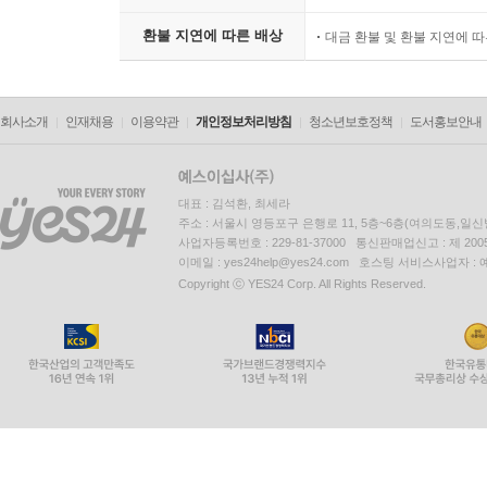
환불 지연에 따른 배상
대금 환불 및 환불 지연에 
회사소개
인재채용
이용약관
개인정보처리방침
청소년보호정책
도서홍보안내
대표 : 김석환, 최세라
주소 : 서울시 영등포구 은행로 11, 5층~6층(여의도동,일신
사업자등록번호 : 229-81-37000 통신판매업신고 : 제 200
이메일 : yes24help@yes24.com 호스팅 서비스사업자 :
Copyright ⓒ YES24 Corp. All Rights Reserved.