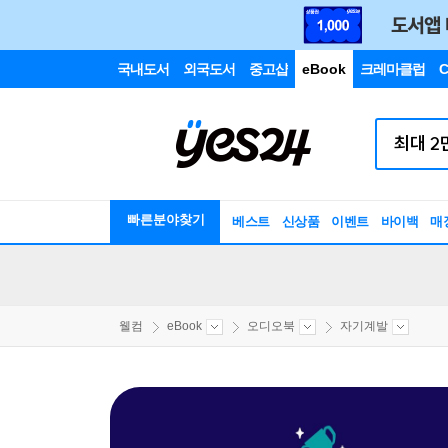
국내도서
외국도서
중고샵
eBook
크레마클럽
C
빠른분야찾기
베스트
신상품
이벤트
바이백
매
웰컴
eBook
오디오북
자기계발