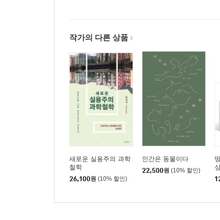
작가의 다른 상품
새로운 실용주의 과학
인간은 동물이다
땅
철학
상
22,500
원
(10% 할인)
+
26,100
원
(10% 할인)
1
물
배
삶