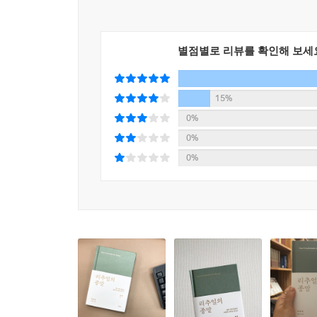
밀려난다([신화에서 데이터주의로]). 연출적 거리
포르노가 그 자리를 차지한다([유혹에서 포르노로]).
별점별로 리뷰를 확인해 보세
자아, 소망, 소비의 저편, 새로운 삶의 방식을 찾아
15%
이러한 진단이 너무 부정적인 것 아닌가 싶을 수
0%
명기되었고, 부록의 인터뷰에서도 강조하는 것처럼, 
0%
끊임없는 생산과 소비, 욕망과 나르시시즘의 덫에 
0%
실마리를 제공하며, ”자아의 저편, 소망의 저편,
독자를 초대한다.
지난해 봄, 스페인에서 이 책의 출간이 뜨거운 
실종을 몸으로 느꼈을 독자들에게, 이 책의 내용이 
인터뷰를 번역해 부록으로 실었다. 독자가 본문을
설명이 들어 있다. 팬데믹이 가져올 사회적 변화에 