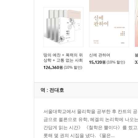
땅의 예찬 + 폭력의 위
신에 관하여
불
상학 + 고통 없는 사회
15,120
원
(10% 할인)
3
+ 리추얼의 종말 + 사
126,360
원
(10% 할인)
물의 소멸 + 정보의 지
배 + 오늘날 혁명은 왜
불가능한가 + 관조하는
삶 : 무위에 대하여 외 1
역 :
전대호
권
서울대학교에서 물리학을 공부한 후 칸트의 공
금으로 쾰른으로 유학, 헤겔의 논리학에 나오는
간답게 읽는 시간》 《철학은 뿔이다》를 썼고,
롯해 몇 권의 시집을 냈다. 《물은...