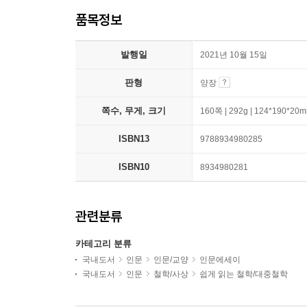
품목정보
발행일
2021년 10월 15일
판형
양장
쪽수, 무게, 크기
160쪽 | 292g | 124*190*20
ISBN13
9788934980285
ISBN10
8934980281
관련분류
카테고리 분류
국내도서
인문
인문/교양
인문에세이
국내도서
인문
철학/사상
쉽게 읽는 철학/대중철학