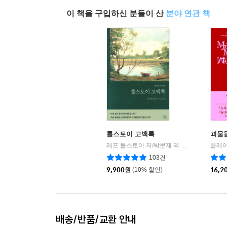
이 책을 구입하신 분들이 산
분야 연관 책
톨스토이 고백록
괴물
레프 톨스토이 저/박문재 역
현대지성
클레어
|
103건
9,900
원
(10% 할인)
16,2
배송/반품/교환 안내