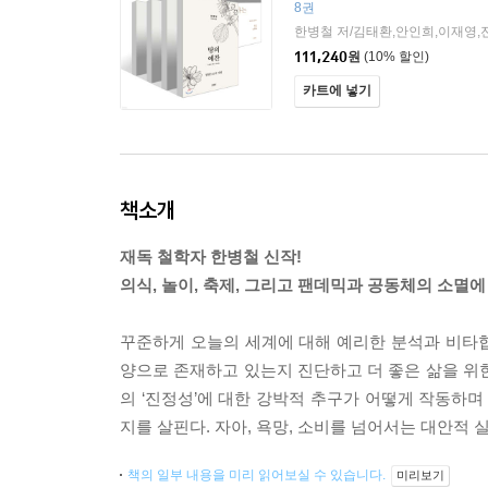
날 혁명은 왜 불가능한가 + 관
8권
대하여 세트
한병철 라이브러리
한병철 저/김태환,안인희,이재영,
111,240
원
(10% 할인)
카트에 넣기
책소개
재독 철학자 한병철 신작!
의식, 놀이, 축제, 그리고 팬데믹과 공동체의 소멸
꾸준하게 오늘의 세계에 대해 예리한 분석과 비타협적
양으로 존재하고 있는지 진단하고 더 좋은 삶을 위
의 ‘진정성’에 대한 강박적 추구가 어떻게 작동하며
지를 살핀다. 자아, 욕망, 소비를 넘어서는 대안적 
책의 일부 내용을 미리 읽어보실 수 있습니다.
미리보기