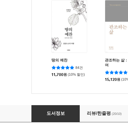
땅의 예찬
관조하는 삶 :
여
84건
11,700
원
(10% 할인)
15,120
원
(10
리추얼의 종말
도서정보
리뷰/한줄평
(20/10)