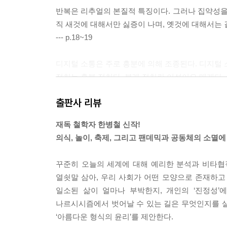
반복은 리추얼의 본질적 특징이다. 그러나 집약성을 산출
직 새것에 대해서만 싫증이 나며, 옛것에 대해서는 
--- p.18~19
디지털 소통은 주로 흥분에 의해 조종된다. 디지털 
정치는 흥분 정치다. 본래 정치란 이성이요 매개다.
--- p.22
출판사 리뷰
리추얼에 위계와 권력관계가 끼어드는 일은 드물지 
재독 철학자 한병철 신작!
얼의 본질은 ‘집안에 들기’를 상징적으로 실천하기다
의식, 놀이, 축제, 그리고 팬데믹과 공동체의 소멸
추얼과 예식은 우리를 존재의 까마득한 구렁텅이Abg
--- p.26
꾸준히 오늘의 세계에 대해 예리한 분석과 비타협
열쇳말 삼아, 우리 사회가 어떤 모양으로 존재하고
장례식은 니스칠처럼 피부 위에 덮여 사랑하는 사람
일소된 삶이 얼마나 부박한지, 개인의 ‘진정성’
얼이 제거되면, 삶은 완전히 무방비로 된다. 생산 
나르시시즘에서 벗어날 수 있는 길은 무엇인지를 살핀
주를 심화할 것이다.
‘아름다운 형식의 윤리’를 제안한다.
--- p.26