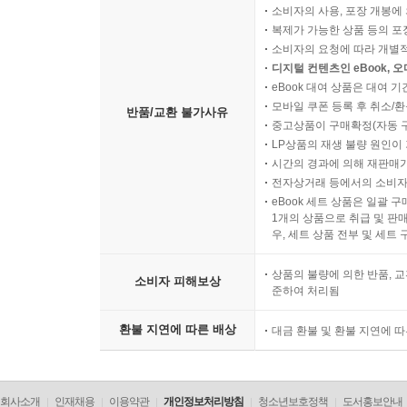
소비자의 사용, 포장 개봉에 
복제가 가능한 상품 등의 포장을 
소비자의 요청에 따라 개별
디지털 컨텐츠인 eBook, 
eBook 대여 상품은 대여 기
모바일 쿠폰 등록 후 취소/환
반품/교환 불가사유
중고상품이 구매확정(자동 
LP상품의 재생 불량 원인이 기
시간의 경과에 의해 재판매가
전자상거래 등에서의 소비자
eBook 세트 상품은 일괄 
1개의 상품으로 취급 및 판매
우, 세트 상품 전부 및 세트
상품의 불량에 의한 반품, 교
소비자 피해보상
준하여 처리됨
환불 지연에 따른 배상
대금 환불 및 환불 지연에 
회사소개
인재채용
이용약관
개인정보처리방침
청소년보호정책
도서홍보안내