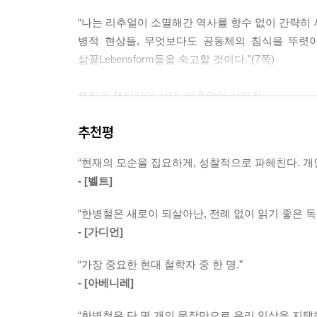
“나는 리추얼이 소멸해간 역사를 향수 없이 간략히 
진정성의 나르시시즘적 구조 때문에 진정성은 공동
병적 현상들, 무엇보다도 공동체의 침식을 뚜렷
나 기타 상위 질서와의 관련이 아니라 진정성의 시
삶꼴Lebensform들을 숙고할 것이다.”(7쪽)
합일된다. 둘 다 자아와 관련이 있다. 진정성 숭
루어진다. 그렇게 진정성 숭배는 사회를 원자화한다
루틴과 챌린지의 시대, 리추얼의 사라짐
--- p.29
추천평
어찌 보면 리추얼의 시대인 듯하다. 미라클 모닝, 
리추얼과 예식은 참으로 인간적인 행위다. 그 행위
‘루틴’을 소개하거나, 다른 이들에게 참여하기를 권
속화한다. 그러므로 세계의 재마법화Wiederverza
“현재의 모순을 집요하게, 성찰적으로 파헤친다. 
좀 더 알차게 보내기 위해서 이런 흐름에 동참
--- p.38
- [벨트]
《투명사회》 《심리정치》 《고통 없는 사회》 같은 
집중한다. 우리의 존재와 인식을 옭아매고 있는 
이행 의례, 곧 통과 의례는 삶을 계절들처럼 구조화
“한병철은 새로이 되살아난, 전례 없이 읽기 좋은 독
사라짐: 현재의 위상학”에서 짐작할 수 있듯이, 사
로서 공간과 시간을 율동적으로 만들고 또렷하게 만든
- [가디언]
집요하게 파헤치는 책이다.
가능케 한다. 문턱들은 시간집약적 이행지점들이다.
“가장 중요한 현대 철학자 중 한 명.”
--- p.49
리추얼이 삶을 지속하게 한다
- [아베니레]
휴식도 생산에 장악되어 휴가로, 회복을 위한 중단
“한병철은 단 몇 개의 문장만으로 우리 일상을 지탱
이 책에서 대부분 ‘리추얼’로 옮긴 독일어 ‘Ritual’은 