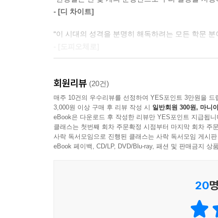
한 시간, 공허에 대한 공포 horro vacui다.
- [디 차이트]
최근의 ‘리추얼’ 유행에서 가리키는 ‘반복적으로 
아니라 휴가 중에 병에 걸린다. 그 병은 ‘여가 병lei
사뭇 다른데, 이 책에서 리추얼은 “삶을 더 높은 
적이며 리추얼적인 휴식은 오늘날 괴로운 무위無爲
“이 시대의 성격을 분명히 해독하려는 모든 학문 
삶을 정박할 수 있게 해주는 단단한 닻과 같은 구실
--- p.60
- [도피오체로]
수 있게 해준다(10쪽). 일정한 형식과 규칙에 몰두
결정적으로, 이렇다 할 소통 없이도 공동체를 형성
오늘날에는 끊임없이 도덕화가 이루어진다. 그러나 
“세계에서 가장 널리 읽히는 독일 철학자.”
름다운 교제 형식들은 점점 더 드물어진다. 이런 면
회원리뷰
- [엘 파이스]
(20건)
‘홀로’와 ‘덧없음’의 싸늘함을 호흡하는 세계
덕은 형식이 없다. 도덕적 내면성은 형식 없이 작동
매주 10건의 우수리뷰를 선정하여 YES포인트 3만원을 드
이런 형식 없는 도덕에 맞서 아름다운 형식의 윤리를
3,000원 이상 구매 후 리뷰 작성 시
일반회원 300원, 마니아
책은 리추얼이 잘 작동하던 사회, 시대, 문화와 
eBook은 다운로드 후 작성한 리뷰만 YES포인트 지급됩니
--- p.90
생산과 소비를 강제하고, 이에 방해가 되는 것들을 
클래스는 첫번째 회차 주문확정 시점부터 마지막 회차 주문
사락 독서모임으로 진행된 클래스는 사락 독서모임 게시판
것을 생산하고 소비하고 업데이트해야 하는 세계, 어
자유주의적인 사회는 각각의 개인을 감시 대상으로 
eBook 페이백, CD/LP, DVD/Blu-ray, 패션 및 판매금
같은 OTT 서비스를 통해 시리즈물을 지칠 때까지 
습니다. 머지않아 서양 사회는 오직 생명정치Biopo
줄어든다. 공동체를 굳건하게 만들던 공동의 느낌은 
예방할 수 있다는 숙명적인 깨달음에 도달할 것입니
20
명
사람들은 개별화, 원자화된다. 역자의 말대로 “우
--- p.133
호흡하며 산다”(159쪽). 언어는 “놀이하는 대신에 
살해했는지를 기록한 ‘득점표’가 교부되는) 드론 