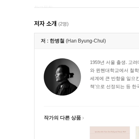
참고문헌
주
저자 소개
(2명)
부록 _저자 인터뷰
역자 후기
저 :
한병철
(Han Byung-Chul)
1959년 서울 출생.
와 뮌헨대학교에서 철학,
세계에 큰 반향을 일으킨
책’으로 선정되는 등 한
작가의 다른 상품