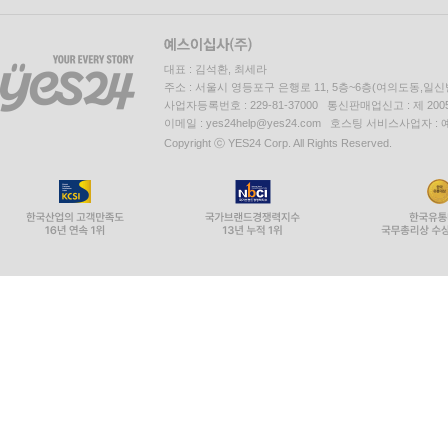
대표 : 김석환, 최세라
주소 : 서울시 영등포구 은행로 11, 5층~6층(여의도동,일신
사업자등록번호 : 229-81-37000 통신판매업신고 : 제 200
이메일 : yes24help@yes24.com 호스팅 서비스사업자 :
Copyright ⓒ YES24 Corp. All Rights Reserved.