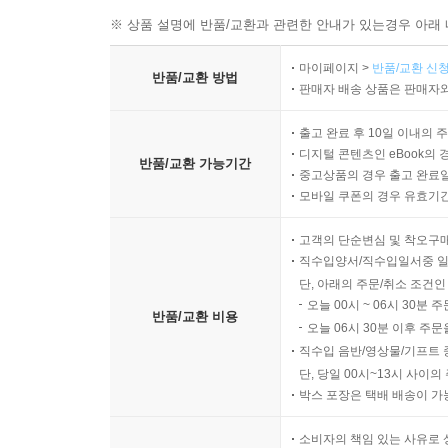
※ 상품 설명에 반품/교환과 관련한 안내가 있는경우 아래 
마이페이지 >
반품/교환 신청
반품/교환 방법
판매자 배송 상품은 판매자와
출고 완료 후 10일 이내의 
디지털 콘텐츠인 eBook의 
반품/교환 가능기간
중고상품의 경우 출고 완료일
모바일 쿠폰의 경우 유효기간(
고객의 단순변심 및 착오구
직수입양서/직수입일서중 일
단, 아래의 주문/취소 조건인
오늘 00시 ~ 06시 30분 
반품/교환 비용
오늘 06시 30분 이후 주문
직수입 음반/영상물/기프트 
단, 당일 00시~13시 사이
박스 포장은 택배 배송이 가
소비자의 책임 있는 사유로 