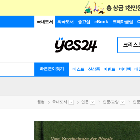
국내도서
외국도서
중고샵
eBook
크레마클럽
C
빠른분야찾기
베스트
신상품
이벤트
바이백
매
웰컴
국내도서
인문
인문/교양
인