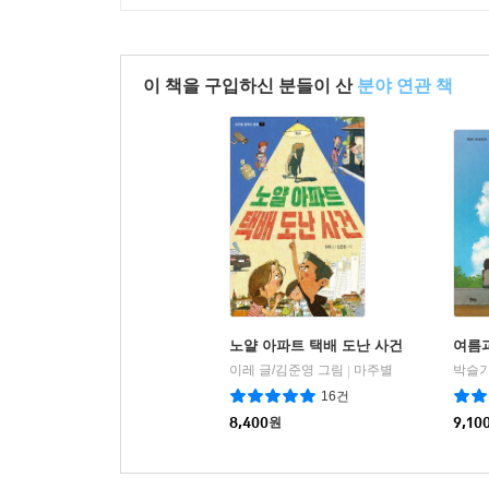
이 책을 구입하신 분들이 산
분야 연관 책
노얄 아파트 택배 도난 사건
여름과
이레 글/김준영 그림
마주별
박슬기
|
16건
8,400
원
9,10