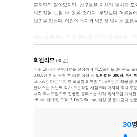
혼자만의 일이었지만, 친구들은 자신의 일처럼 도
박진감을 느낄 수 있을 것이다. 무엇보다 어른들
범인을 잡는다. 어린이 독자와 박진감 넘치는 호흡을
낯선 동네, 낯선 학교, 낯선 친구에 대한 적응을 그리
주인공 은수와 엄마가 새롭게 이사를 오는 것으로 이
회원리뷰
불안하다. 최근에 아빠를 잃은 슬픔까지 주인공 
(30건)
폭발한다. 많은 아이들이 전학을 가거나 이사를 갔
매주 10건의 우수리뷰를 선정하여 YES포인트 3만원을 드
3,000원 이상 구매 후 리뷰 작성 시
일반회원 300원, 마니아
통해 잘 표현하고 있다.
eBook은 다운로드 후 작성한 리뷰만 YES포인트 지급됩니
클래스는 첫번째 회차 주문확정 시점부터 마지막 회차 주문
은수가 범인을 찾아 나서고, 친구들과 함께 추리를 
사락 독서모임으로 진행된 클래스는 사락 독서모임 게시판
극복의 과정이다. 친구 한 명 없던 은수에게 마음을
eBook 페이백, CD/LP, DVD/Blu-ray, 패션 및 판매금
사건이 해결되고, 동네 사람들의 주목을 받는 과정
아이들에게 범인을 잡는 과정은 또 다른 시원한 해갈
30
명
혼자가 아닌 함께 뛰노는 박그루 작가의 첫 동화!