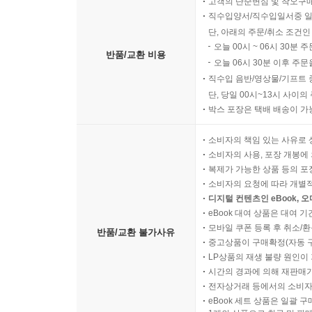
고객의 단순변심 및 착오구
직수입양서/직수입일서중 일
단, 아래의 주문/취소 조건인
오늘 00시 ~ 06시 30분 
반품/교환 비용
오늘 06시 30분 이후 주문
직수입 음반/영상물/기프트 
단, 당일 00시~13시 사이
박스 포장은 택배 배송이 가
소비자의 책임 있는 사유로 
소비자의 사용, 포장 개봉에 
복제가 가능한 상품 등의 포장을 
소비자의 요청에 따라 개별
디지털 컨텐츠인 eBook, 
eBook 대여 상품은 대여 기
모바일 쿠폰 등록 후 취소/환
반품/교환 불가사유
중고상품이 구매확정(자동 
LP상품의 재생 불량 원인이 기
시간의 경과에 의해 재판매가
전자상거래 등에서의 소비자
eBook 세트 상품은 일괄 