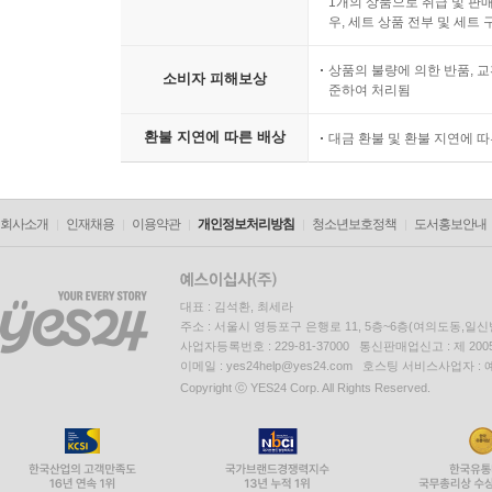
1개의 상품으로 취급 및 판매
우, 세트 상품 전부 및 세트
상품의 불량에 의한 반품, 교
소비자 피해보상
준하여 처리됨
환불 지연에 따른 배상
대금 환불 및 환불 지연에 
회사소개
인재채용
이용약관
개인정보처리방침
청소년보호정책
도서홍보안내
대표 : 김석환, 최세라
주소 : 서울시 영등포구 은행로 11, 5층~6층(여의도동,일신
사업자등록번호 : 229-81-37000 통신판매업신고 : 제 200
이메일 : yes24help@yes24.com 호스팅 서비스사업자 :
Copyright ⓒ YES24 Corp. All Rights Reserved.