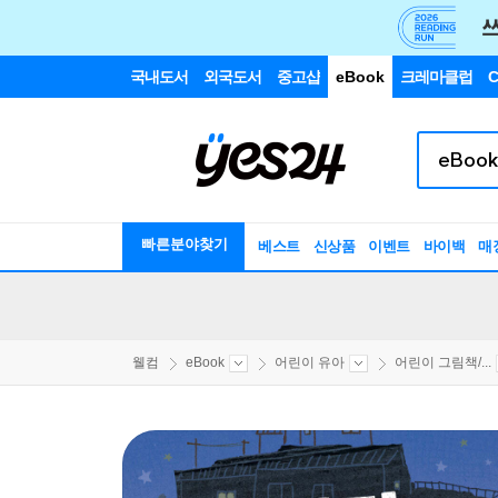
국내도서
외국도서
중고샵
eBook
크레마클럽
C
빠른분야찾기
베스트
신상품
이벤트
바이백
매
웰컴
eBook
어린이 유아
어린이 그림책/...