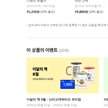
니체의 초월자
내면 근력
프리드리히 니체 저/김철 편역
히읏
짐 머피 저/지여울 역
윌북(
|
|
15,210
원
(10% 할인)
19,800
원
(10% 할인)
검색 페이지에서 선택된 태그에 등록된 더 많은 상품을 확인해 
이 상품의 이벤트
(12개)
이달의 책 8월 : 산리오캐릭터즈 유리컵
여
2026년 08월 01일 ~ 2026년 08월 31일
20