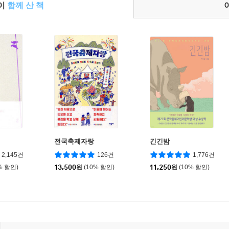
들이
함께 산 책
전국축제자랑
긴긴밤
2,145건
126건
1,776건
% 할인)
13,500
원
(10% 할인)
11,250
원
(10% 할인)