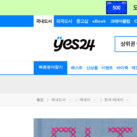
국내도서
외국도서
중고샵
eBook
크레마클럽
C
빠른분야찾기
베스트
신상품
이벤트
바이백
매
웰컴
국내도서
에세이
한국 에세이