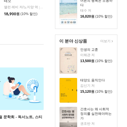
어른의 행복은 조용하
테오
다
앨런 레비 저/노지양 역
오팬하우스
|
태수 저
18,900
원
(10% 할인)
16,020
원
(10% 할인)
이 분야 신상품
더보기
인생의 교훈
이해관 저
13,500
원
(10% 할인)
태양도 움직인다
김신기 저
15,120
원
(10% 할인)
간호사는 왜 사회적
정의를 실천해야하는
철 문학회 - 독서노트, 스티
가
권조반 저