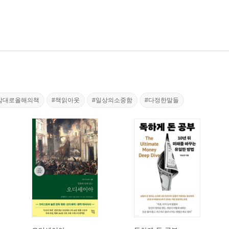
맘대로올해의책
#책읽아웃
#일상의소중함
#다정한말들