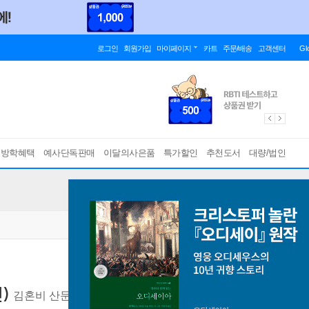
로그인
회원가입
마이페이지
카트
주문/배송
고객센터
Gl
름방학혜택
예사단독판매
이달의사은품
특가할인
추천도서
대량/법인
)
김혼비 산문집
[ 양장 ]