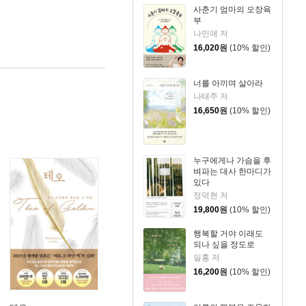
사춘기 엄마의 오장육
부
나민애 저
16,020
원
(10% 할인)
너를 아끼며 살아라
나태주 저
16,650
원
(10% 할인)
누구에게나 가슴을 후
벼파는 대사 한마디가
있다
정덕현 저
19,800
원
(10% 할인)
행복할 거야 이래도
되나 싶을 정도로
일홍 저
16,200
원
(10% 할인)