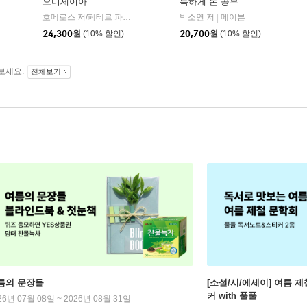
오디세이아
독하게 돈 공부
willbook)
호메로스 저/페테르 파울 루벤스 그림/박문재 역
박소연 저
현대지성
메이븐
|
|
24,300
원
(10% 할인)
20,700
원
(10% 할인)
보세요.
전체보기
름의 문장들
[소설/시/에세이] 여름 제
커 with 풀풀
26년 07월 08일 ~ 2026년 08월 31일