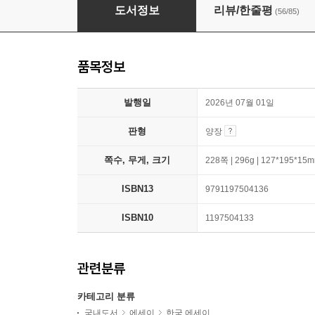
다정소감 (20쇄 기념 스티치 에디션)
도서정보
리뷰/한줄평
(56/85)
품목정보
발행일
2026년 07월 01일
판형
양장
쪽수, 무게, 크기
228쪽 | 296g | 127*195*15
ISBN13
9791197504136
ISBN10
1197504133
관련분류
카테고리 분류
국내도서
에세이
한국 에세이