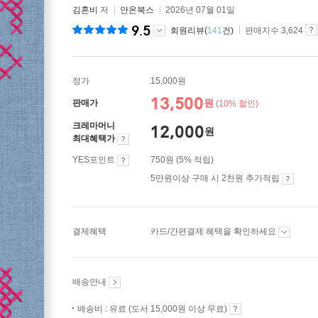
김혼비
저
안온북스
2026년 07월 01일
9.5
회원리뷰(
141
건)
판매지수 3,624
정가
15,000원
13,500
원
판매가
(10% 할인)
크레마머니
12,000
원
최대혜택가
YES포인트
750원 (5% 적립)
5만원이상 구매 시 2천원 추가적립
결제혜택
카드/간편결제 혜택을 확인하세요
배송안내
배송비 : 유료 (도서 15,000원 이상 무료)