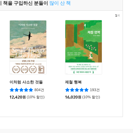
이 책을 구입하신 분들이
많이 산 책
1
/4
이처럼 사소한 것들
제철 행복
804건
193건
12,420
원
(10% 할인)
16,020
원
(10% 할인)