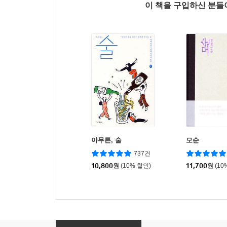
이 책을 구입하신 분
아무튼, 술
모순
737건
10,800
원
(10% 할인)
11,700
원
(10