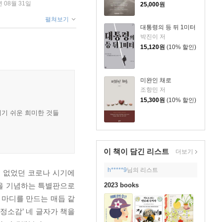
년 08월 31일
25,000
원
펼쳐보기
대통령의 등 뒤 1미터
박진이 저
15,120
원
(10% 할인)
미완인 채로
조항민 저
15,300
원
(10% 할인)
지기 쉬운 희미한 것들
이 책이 담긴
리스트
더보기
h*****9
님의 리스트
 없었던 코로나 시기에
행을 기념하는 특별판으로
2023 books
 마디를 만드는 매듭 같
다정소감’ 네 글자가 책을