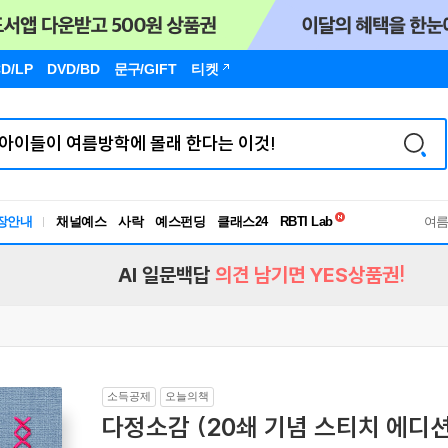
D/LP
DVD/BD
문구
/GIFT
티켓
독서유형검사
장안내
채널예스
사락
예스펀딩
클래스24
RBTI Lab
여
독서유형검사
AI 일문백답
의견 남기면 YES상품권!
소득공제
오늘의책
다정소감 (20쇄 기념 스티치 에디션