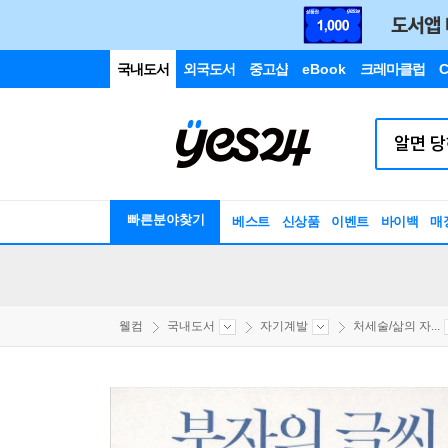
국내도서
외국도서
중고샵
eBook
크레마클럽
C
빠른분야찾기
베스트
신상품
이벤트
바이백
매
웰컴
국내도서
자기계발
처세술/삶의 자...