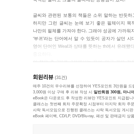
나는 삶에 직접 도움이 되는 글씨 연습 방법을 찾아
글씨와 관련된 보통의 책들은 소위 말하는 반듯하
사실을 알아낸 것이다. 그래서 직접 실험에 나섰다
하지만 그런 글씨는 눈에 보기 좋은 필체이지 목
가로선을 길게 쓰라고 했더니 실제로 효과가 있다는
나만의 필체를 가져야 한다. 그래야 성공에 가까워지
‘부귀’라는 단어에서 알 수 있듯이 공자가 살던 시대
--- p.128
영어 단어인 Weal과 상태를 뜻하는 th에서 유래
중요하다.
이 책은 총 2부로, 1부에서는 우선, 미국 경
추렸다. 이병철, 정주영, 앤드류 카네기, 존 D. 록펠
회원리뷰
베조스, 일론 머스크, 마크 저커버그, 카를로스 슬
(31건)
고노스케, 손정의, 수닐 미탈, 알리코 단고테 등 
매주 10건의 우수리뷰를 선정하여 YES포인트 3만원을 드
3,000원 이상 구매 후 리뷰 작성 시
일반회원 300원, 마니아
2부에서는 부자의 글씨체를 연습하여 부자가 되는 
eBook은 다운로드 후 작성한 리뷰만 YES포인트 지급됩니
좋다. 이 책에서 제시하는 방법으로 연습하면 우선 인
클래스는 첫번째 회차 주문확정 시점부터 마지막 회차 주문
부자가 될 것이다. 부단한 노력과 연습만이 당신의
사락 독서모임으로 진행된 클래스는 사락 독서모임 게시판
eBook 페이백, CD/LP, DVD/Blu-ray, 패션 및 판매금
“필체를 바꾸면,