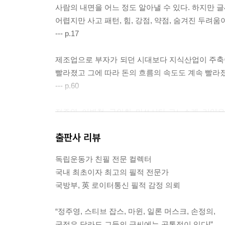
사람의 내면을 어느 정도 알아낼 수 있다. 하지만 글
어렵지만 사고 패턴, 힘, 강점, 약점, 숨겨진 두려움이
--- p.17
제조업으로 부자가 되던 시대보다 지식산업이 주축이
빨라졌고 그에 따라 돈의 흐름의 속도도 계속 빨라
--- p.60
정주영, 이병철, 구인회, 마쓰시타 고노스케, 리양은 
다. 검소는 자제력의 일종으로 돈을 관리하는 능력
출판사 리뷰
체인 알디의 창업자 카를 알브레히트는 절대 부를 과
--- p.70
독립운동가 친필 전문 컬렉터
국내 최초이자 최고의 필적 전문가
스피노자는 직관을 상상력과 오성의 범위를 뛰어넘는 
국방부, 英 로이터통신 필적 감정 의뢰
간 영역의 작은 변화 등으로 나타난다. 정주영이 포항
고 중간을 비워놓는데 같은 특징이다.
“정주영, 스티브 잡스, 마윈, 일론 머스크, 손정의,
--- p.112
국적은 달라도 그들의 글씨에는 공통점이 있다!”