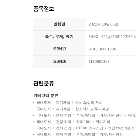
품목정보
발행일
2021년 10월 06일
쪽수, 무게, 크기
304쪽 | 652g | 150*220*30
ISBN13
9791130601304
ISBN10
1130601307
관련분류
카테고리 분류
국내도서
자기계발
처세술/삶의 자세
국내도서
자기계발
창조적사고/두뇌계발
국내도서
경제 경영
투자/재테크
재무/자산관리
재테
국내도서
건강 취미
취미기타
취미기타
국내도서
경제 경영
CEO/비즈니스맨
성공학/경력관리
국내도서
경제 경영
투자/재테크
재무/자산관리