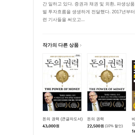
간 일하고 있다. 증권과 채권 및 외환, 파생상품
벌 투자흐름을 생생하게 전달했다. 2017년부
련 기사들을 써오고...
작가의 다른 상품
돈의 권력 (큰글자도서)
돈의 권력
장
43,000
원
22,500
원
(10% 할인)
T
1