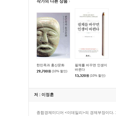
작가의 다른 상품
한민족과 홍산문화
필체를 바꾸면 인생이
바뀐다
29,700
원
(10% 할인)
13,320
원
(10% 할인)
저 :
이정훈
종합경제미디어 <이데일리>의 경제부장이다. 19