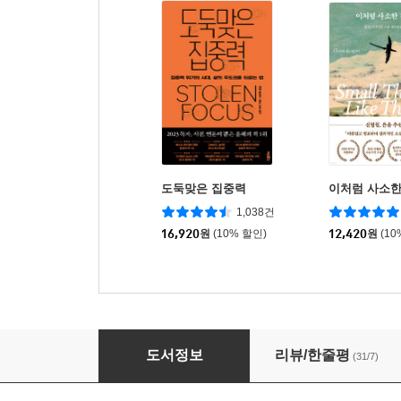
도둑맞은 집중력
이처럼 사소한
1,038건
16,920
원
(10% 할인)
12,420
원
(10
부자의 글씨
도서정보
리뷰/한줄평
(31/7)