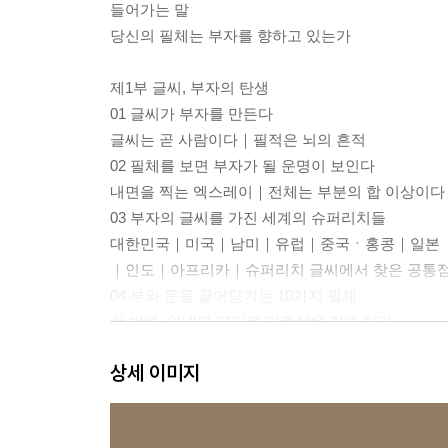
들어가는 말
당신의 필체는 부자를 향하고 있는가
제1부 글씨, 부자의 탄생
01 글씨가 부자를 만든다
글씨는 곧 사람이다｜필적은 뇌의 흔적
02 필체를 보면 부자가 될 운명이 보인다
내면을 찍는 엑스레이｜전체는 부분의 합 이상이다
03 부자의 글씨를 가진 세계의 슈퍼리치들
대한민국｜미국｜남미｜유럽｜중국ㆍ홍콩｜일본
｜인도｜아프리카｜슈퍼리치 글씨에서 찾은 공통점
04 부와 운을 끌어당기는 10가지 필체
첫 번째, 인내와 끈기로 가로선을 길게 하라
두 번째, 긍정적인 마인드로 오른쪽 위를 향하라
상세 이미지
세 번째, 활력 넘치는 두뇌 회전은 빠른 속도에 있다
네 번째, 결단과 책임의 자세로 끝을 꺾어라
다섯 번째, 절약과 실속을 위해 미음을 굳게 닫아라