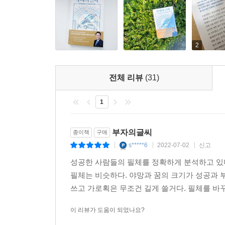
2
전체 리뷰
(31)
1
부자의글씨
종이책
구매
s*****6
2022-07-02
신고
|
|
|
성공한 사람들의 필체를 정확하게 분석하고 있
필체는 비슷하다. 야망과 꿈의 크기가 성공과 부
쓰고 가로획은 무조건 길게 쓸거다. 필체를 바꾸
이 리뷰가 도움이 되었나요?