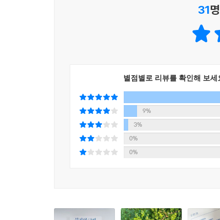
31
명
인생이 바뀐다!”
“나는 돈을 끌어당기는 자석이다.”
“나는 최고의 것을 누릴 자격이 있다.”
“부족한 건 돈이 아니라 미래에 대한 통찰이다.”
“지금 시작하고 나중에 완벽해져라.”
별점별로 리뷰를 확인해 보세
이 책에 실린 따라 쓰기 문장들은 모두 부자들의 
가득하다. 그리고 이를 통해 부자들의 필체를 익히고
9%
이 책은, 원하는 인간상을 설정하고 그에 맞는 글씨
3%
예를 들면, 정주영, 이병철 회장 등의 필적 특
0%
있도록 했다.
0%
글씨 크기, 둥글기, 필압, 방향, 간격, 속도 등에
때는 여러 가지 글자를 연습하는 것이 바람직하지
빈도가 높은 것이 자신의 이름이고 가장 마음을 
중요성이 더 크다. 이는 수많은 선인이 늦은 밤까
당신의 성공은 더 앞당겨질 것이다.