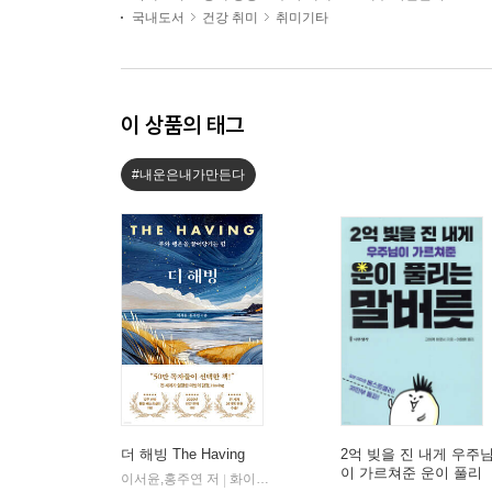
국내도서
건강 취미
취미기타
이 상품의 태그
#내운은내가만든다
더 해빙 The Having
2억 빚을 진 내게 우주
이 가르쳐준 운이 풀리
이서윤,홍주연 저
화이트오션
|
는 말버릇