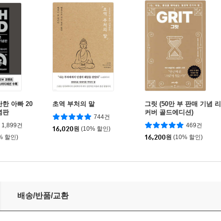
한 아빠 20
초역 부처의 말
그릿 (50만 부 판매 기념 리
념판
커버 골드에디션)
744건
1,899건
469건
16,020
원
(10% 할인)
% 할인)
16,200
원
(10% 할인)
배송/반품/교환