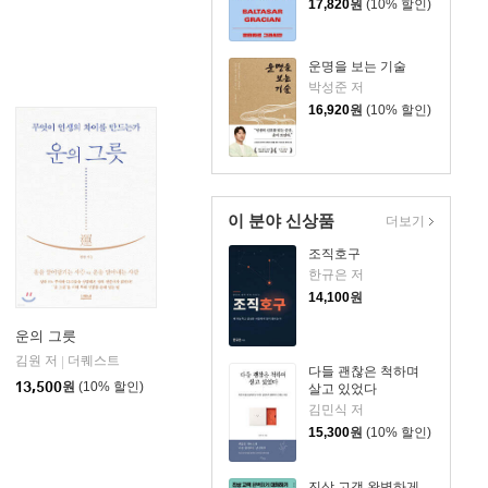
17,820
원
(10% 할인)
운명을 보는 기술
박성준 저
16,920
원
(10% 할인)
이 분야 신상품
더보기
조직호구
한규은 저
14,100
원
운의 그릇
북스
김원 저
더퀘스트
|
다들 괜찮은 척하며
13,500
원
(10% 할인)
살고 있었다
김민식 저
15,300
원
(10% 할인)
진상 고객 완벽하게