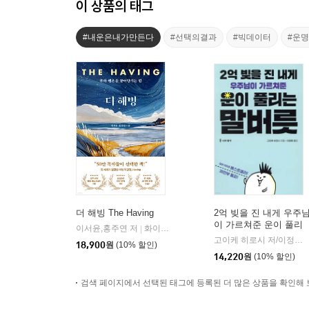
이 상품의 태그
#내운은내가만든다
#선택의결과
#빅데이터
#운
더 해빙 The Having
2억 빚을 진 내게 우주
이 가르쳐준 운이 풀리
이서윤,홍주연 저
화이트오션
|
는 말버릇
고이케 히로시 저/이정환 역
18,900
원
(10% 할인)
14,220
원
(10% 할인)
검색 페이지에서 선택된 태그에 등록된 더 많은 상품을 확인해 