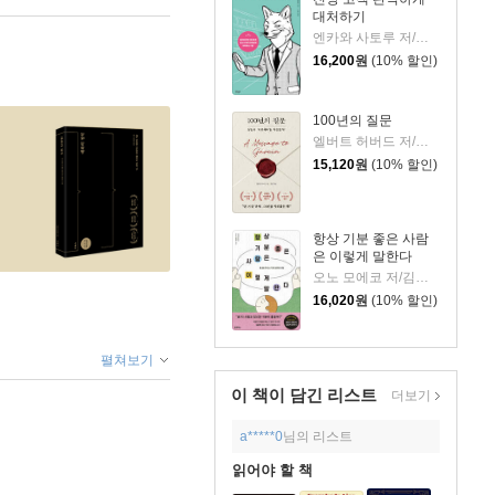
대처하기
엔카와 사토루 저/이주 역
16,200
원
(10% 할인)
100년의 질문
엘버트 허버드 저/충희 편
15,120
원
(10% 할인)
항상 기분 좋은 사람
은 이렇게 말한다
오노 모에코 저/김시온 역
16,020
원
(10% 할인)
펼쳐보기
이 책이 담긴
리스트
더보기
a*****0
님의 리스트
읽어야 할 책