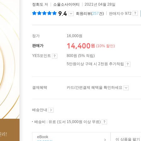
정회도
저
소울소사이어티
2021년 04월 28일
9.4
회원리뷰(
257
건)
판매지수 972
정가
16,000원
14,400
원
판매가
(10% 할인)
YES포인트
800원 (5% 적립)
5만원이상 구매 시 2천원 추가적립
결제혜택
카드/간편결제 혜택을 확인하세요
배송안내
배송비 : 유료 (도서 15,000원 이상 무료)
eBook
이 상품을 팔기