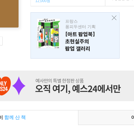
12,000원
프랑스
퐁피두센터 기획
[아트 팝업북]
초현실주의
팝업 갤러리
들이
함께 산 책