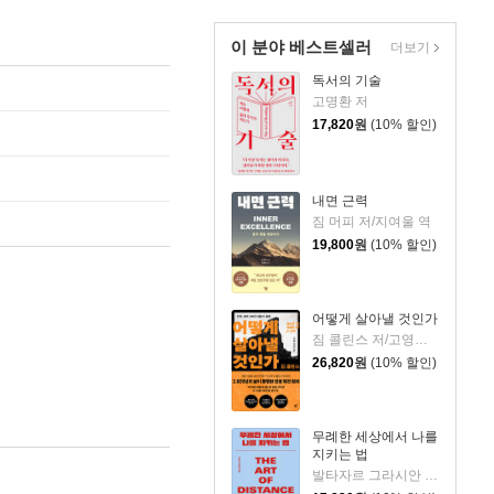
이 분야 베스트셀러
더보기
독서의 기술
고명환 저
17,820
원
(10% 할인)
내면 근력
짐 머피 저/지여울 역
19,800
원
(10% 할인)
어떻게 살아낼 것인가
짐 콜린스 저/고영훈,윤영호 역
26,820
원
(10% 할인)
무례한 세상에서 나를
지키는 법
발타자르 그라시안 저/하와이 대저택 편저