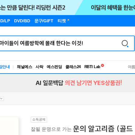
D/LP
DVD/BD
문구
/GIFT
티켓
독서유형검사
RBTI Lab
장안내
채널예스
사락
예스펀딩
클래스24
여
독서유형검사
AI 일문백답
의견 남기면 YES상품권!
소득공제
운의 알고리즘 (골드
잘될 운명으로 가는