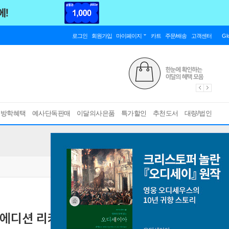
로그인
회원가입
마이페이지
카트
주문/배송
고객센터
Gl
름방학혜택
예사단독판매
이달의사은품
특가할인
추천도서
대량/법인
 에디션 리커버)