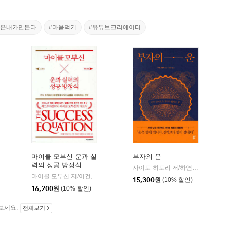
명은내가만든다
#마음먹기
#유튜브크리에이터
님
마이클 모부신 운과 실
부자의 운
력의 성공 방정식
사이토 히토리 저/하연수 역
다산
|
나무생각
마이클 모부신 저/이건,박성진,정채진 공역/신진오 감수
에프엔미디어
|
|
15,300
원
(10% 할인)
16,200
원
(10% 할인)
보세요.
전체보기