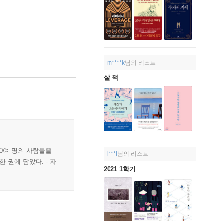
m****k
님의 리스트
살 책
00여 명의 사람들을
i***i
님의 리스트
 권에 담았다. - 자
2021 1학기