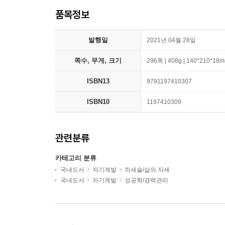
품목정보
발행일
2021년 04월 28일
쪽수, 무게, 크기
296쪽 | 408g | 140*210*18
ISBN13
9791197410307
ISBN10
1197410309
관련분류
카테고리 분류
국내도서
자기계발
처세술/삶의 자세
국내도서
자기계발
성공학/경력관리