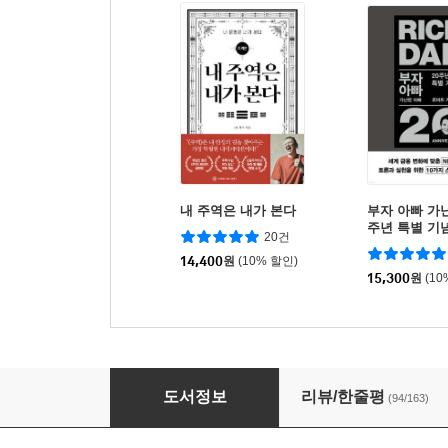
내 주역은 내가 본다
부자 아빠 가난
주년 특별 기
20건
14,400
원
(10% 할인)
15,300
원
(10
운의 알고리즘 (골드 에디션 리커버)
도서정보
리뷰/한줄평
(94/163)