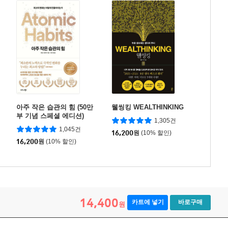
아주 작은 습관의 힘 (50만
웰씽킹 WEALTHINKING
부 기념 스페셜 에디션)
1,305건
1,045건
16,200
원
(10% 할인)
16,200
원
(10% 할인)
14,400
카트에 넣기
바로구매
원