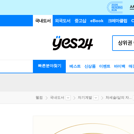
국내도서
외국도서
중고샵
eBook
크레마클럽
C
빠른분야찾기
베스트
신상품
이벤트
바이백
매
웰컴
국내도서
자기계발
처세술/삶의 자...