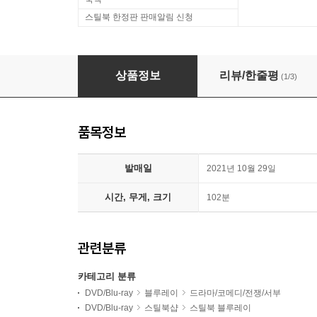
스틸북 한정판 판매알림 신청
중경삼림 리마스터링 (1Disc, 한정판 독점 스틸
상품정보
리뷰/한줄평
(1/3)
품목정보
발매일
2021년 10월 29일
시간, 무게, 크기
102분
관련분류
카테고리 분류
DVD/Blu-ray
블루레이
드라마/코메디/전쟁/서부
DVD/Blu-ray
스틸북샵
스틸북 블루레이