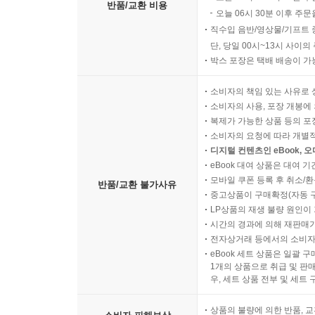
반품/교환 비용
오늘 06시 30분 이후 주문
직수입 음반/영상물/기프트 
단, 당일 00시~13시 사이
박스 포장은 택배 배송이 가
소비자의 책임 있는 사유로 
소비자의 사용, 포장 개봉에 
복제가 가능한 상품 등의 포장을 
소비자의 요청에 따라 개별
디지털 컨텐츠인 eBook, 
eBook 대여 상품은 대여 기
모바일 쿠폰 등록 후 취소/환
반품/교환 불가사유
중고상품이 구매확정(자동 
LP상품의 재생 불량 원인이 기
시간의 경과에 의해 재판매가
전자상거래 등에서의 소비자
eBook 세트 상품은 일괄 
1개의 상품으로 취급 및 판매
우, 세트 상품 전부 및 세트
상품의 불량에 의한 반품, 교