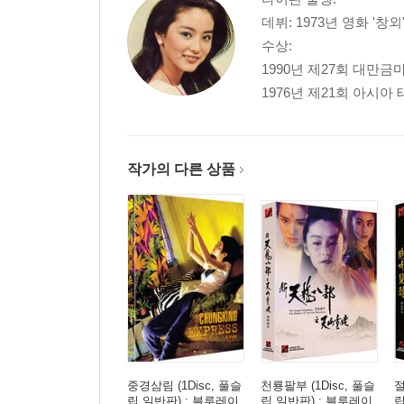
데뷔: 1973년 영화 '창외
수상:
1990년 제27회 대만
1976년 제21회 아시
작가의 다른 상품
중경삼림 (1Disc, 풀슬
천룡팔부 (1Disc, 풀슬
절
립 일반판) : 블루레이
립 일반판) : 블루레이
립