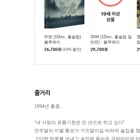
무명 (1Disc, 풀슬립) :
2046 (1Disc, 풀슬립 일
중
블루레이
반판) : 블루레이
립
26,700
원
(10% 할인)
29,700
원
2
줄거리
1994년 홍콩,
“내 사랑의 유통기한은 만 년으로 하고 싶다”
만우절의 이별 통보가 거짓말이길 바라며 술집을 찾은
고단한 하루를 보내고 술집에 들어온 금발머리의 