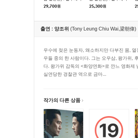
29,700
원
25,300
원
2
출연 :
양조위
(Tony Leung Chiu Wai,梁朝偉)
우수에 젖은 눈동자, 왜소하지만 다부진 몸, 
우들 중의 한 사람이다. 그는 오우삼, 왕가위
다. 왕가위 감독의 <화양연화>로 깐느 영화제
실연당한 경찰관 역으로 금마...
작가의 다른 상품