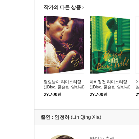
작가의 다른 상품
열혈남아 리마스터링
아비정전 리마스터링
에
(1Disc, 풀슬립 일반판)
(1Disc, 풀슬립 일반판)
일
: 블루레이
: 블루레이
29,700
원
29,700
원
2
출연 :
임청하
(Lin Qing Xia)
타이완 출생.