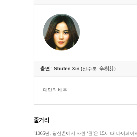
출연 :
Shufen Xin
(신수분 ,辛樹芬)
대만의 배우
줄거리
"1965년, 광산촌에서 자란 ‘완’은 15세 때 타