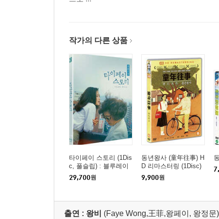
작가의 다른 상품
타이페이 스토리 (1Dis
동년왕사 (童年往事) H
c, 풀슬립) : 블루레이
D 리마스터링 (1Disc)
7
29,700
원
9,900
원
출연 :
왕비
(Faye Wong,王菲,왕페이, 왕정문)