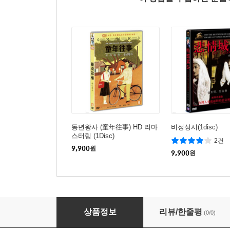
동년왕사 (童年往事) HD 리마
비정성시(1disc)
스터링 (1Disc)
2건
9,900
원
9,900
원
연연풍진 (戀戀風塵) HD 리마스터링 (1Disc)
상품정보
리뷰/한줄평
(0/0)