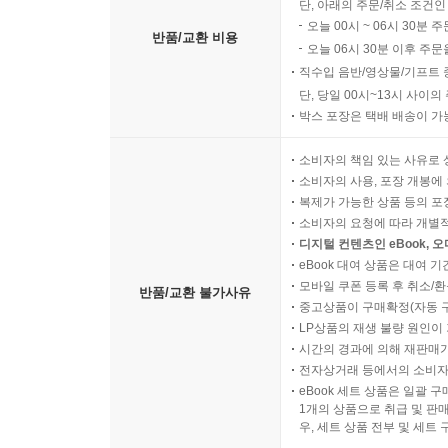
단, 아래의 주문/취소 조건인
오늘 00시 ~ 06시 30분 
반품/교환 비용
오늘 06시 30분 이후 주문
직수입 음반/영상물/기프트 
단, 당일 00시~13시 사이
박스 포장은 택배 배송이 가
소비자의 책임 있는 사유로 
소비자의 사용, 포장 개봉에 
복제가 가능한 상품 등의 포장을 
소비자의 요청에 따라 개별
디지털 컨텐츠인 eBook, 
eBook 대여 상품은 대여 기
모바일 쿠폰 등록 후 취소/환
반품/교환 불가사유
중고상품이 구매확정(자동 
LP상품의 재생 불량 원인이 기
시간의 경과에 의해 재판매가
전자상거래 등에서의 소비자
eBook 세트 상품은 일괄 
1개의 상품으로 취급 및 판매
우, 세트 상품 전부 및 세트