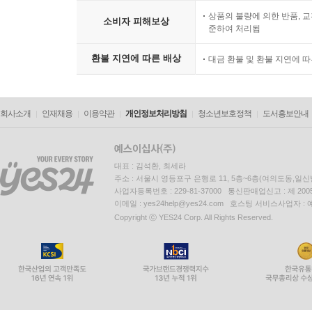
상품의 불량에 의한 반품, 교
소비자 피해보상
준하여 처리됨
환불 지연에 따른 배상
대금 환불 및 환불 지연에 
회사소개
인재채용
이용약관
개인정보처리방침
청소년보호정책
도서홍보안내
대표 : 김석환, 최세라
주소 : 서울시 영등포구 은행로 11, 5층~6층(여의도동,일신
사업자등록번호 : 229-81-37000 통신판매업신고 : 제 200
이메일 : yes24help@yes24.com 호스팅 서비스사업자 :
Copyright ⓒ YES24 Corp. All Rights Reserved.