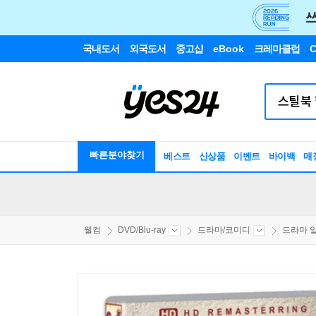
국내도서
외국도서
중고샵
eBook
크레마클럽
C
빠른분야찾기
베스트
신상품
이벤트
바이백
매
웰컴
DVD/Blu-ray
드라마/코미디
드라마 