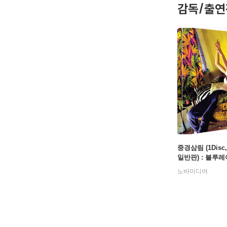
감독/출연
중경삼림 (1Disc
일반판) : 블루레
노바미디어