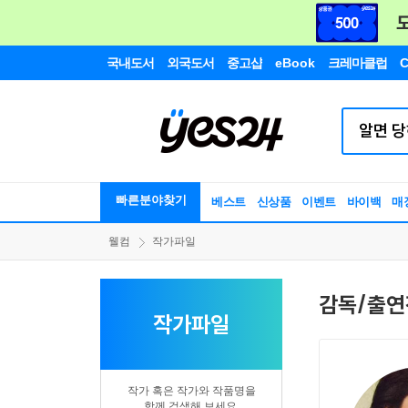
국내도서
외국도서
중고샵
eBook
크레마클럽
C
빠른분야찾기
베스트
신상품
이벤트
바이백
매
웰컴
작가파일
감독/출연
작가파일
작가 혹은 작가와 작품명을
함께 검색해 보세요.