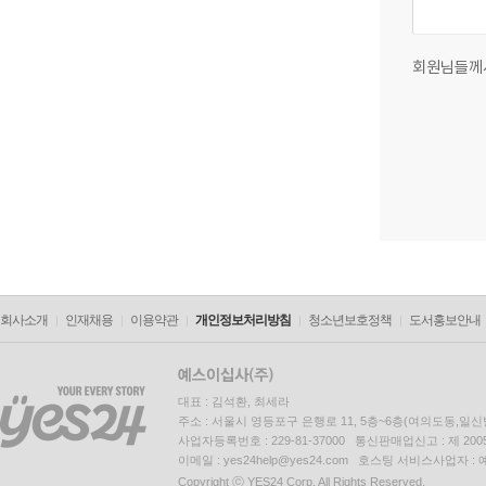
회원님들께
회사소개
인재채용
이용약관
개인정보처리방침
청소년보호정책
도서홍보안내
대표 : 김석환, 최세라
주소 : 서울시 영등포구 은행로 11, 5층~6층(여의도동,일신
사업자등록번호 : 229-81-37000 통신판매업신고 : 제 200
이메일 : yes24help@yes24.com 호스팅 서비스사업자 :
Copyright ⓒ YES24 Corp. All Rights Reserved.