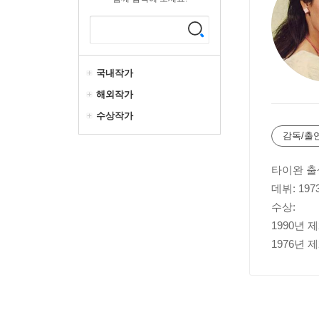
국내작가
해외작가
수상작가
감독/출
타이완 출
데뷔: 197
수상:
1990년
1976년