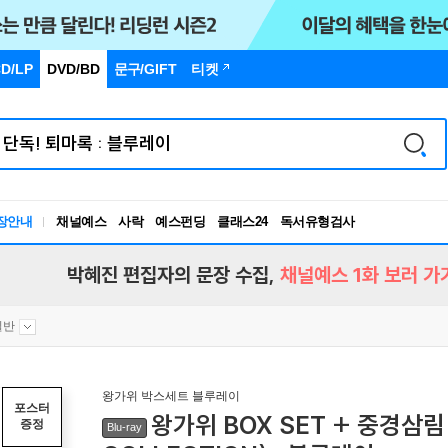
D/LP
DVD/BD
문구
/GIFT
티켓
독서유형검사
장안내
채널예스
사락
예스펀딩
클래스24
RBTI Lab
독서유형검사
박혜진 편집자의 문장 수집,
채널예스 1화 보러 가
일반
왕가위 박스세트 블루레이
포스터
왕가위 BOX SET + 중경삼림 
증정
Blu-ray