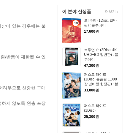
이 분야 신상품
더보기
오! 수정 (1Disc, 일반
19
판) : 블루레이
이상이 있는 경우에는 불
세
17,600
원
이
상
상
트루먼 쇼 (2Disc, 4K
품
UHD+BD 일반판) : 블
교환/반품이 제한될 수 있
루레이
47,300
원
퍼스트 라이드
(1Disc, 풀슬립 1,000
장 넘버링 한정판) : 블
 어려우므로 신중한 구매
루레이
33,000
원
발생하지 않도록 완충 포장
퍼스트 라이드
(1Disc)
25,300
원