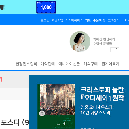
로그인
회원가입
마이페이지
카트
주문/배송
고객센터
Gl
한정판스틸북
예약판매
애니메이션관
해외구매
원데이특가
기
포스터 (9Disc, 9-MOVIE