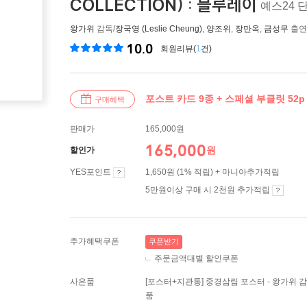
COLLECTION) : 블루레이
예스24 
왕가위
감독/
장국영 (Leslie Cheung)
,
양조위
,
장만옥
,
금성무
출연
10.0
회원리뷰(
1
건)
포스트 카드 9종 + 스페셜 부클릿 52p
구매혜택
판매가
165,000원
165,000
원
할인가
YES포인트
1,650원 (1% 적립) + 마니아추가적립
5만원이상 구매 시 2천원 추가적립
추가혜택쿠폰
쿠폰받기
주문금액대별 할인쿠폰
사은품
[포스터+지관통] 중경삼림 포스터 - 왕가위 
품