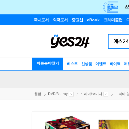
국내도서
외국도서
중고샵
eBook
크레마클럽
C
빠른분야찾기
베스트
신상품
이벤트
바이백
매
웰컴
DVD/Blu-ray
드라마/코미디
드라마 