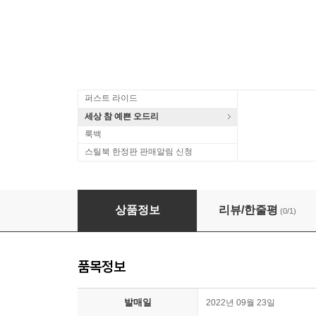
퍼스트 라이드
세상 참 예쁜 오드리
룩백
스틸북 한정판 판매알림 신청
왕가위 BOX SET + 중경삼림 포스터 (9Disc, 9-
상품정보
리뷰/한줄평
(0/1)
품목정보
발매일
2022년 09월 23일