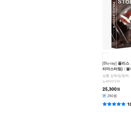
[Blu-ray]
폴리스 스
리마스터링) : 
성룡
감독/
임청하
,
노바미디어
25,300
원
260원
1