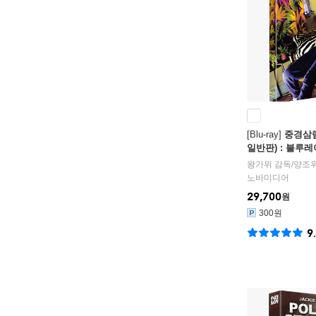
[Blu-ray]
중경삼림 
일반판) : 블루레
왕가위
감독/
양조
노바미디어
29,700
원
300원
9