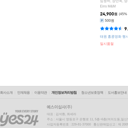
임청하
,
장만옥
,
양
Eins M&M
24,900
원
45
%
500원
9
태원 홍콩영화 행
일시품절
회사소개
인재채용
이용약관
개인정보처리방침
청소년보호정책
도서홍보안내
대표 : 김석환, 최세라
주소 : 서울시 영등포구 은행로 11, 5층~6층(여의도동,일신
사업자등록번호 : 229-81-37000 통신판매업신고 : 제 200