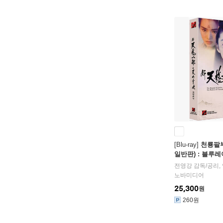
[Blu-ray]
천룡팔부 
일반판) : 블루레
전영강
감독/
공리
,
노바미디어
25,300
원
260원