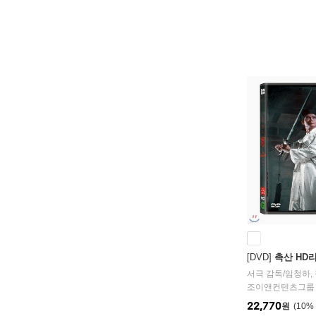
[DVD]
촉산 HD
서극
감독/
임청하
,
조이앤컨텐츠그룹
22,770
원
10
%