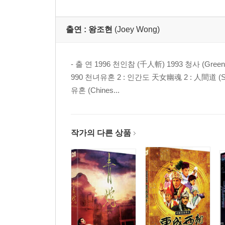
출연 :
왕조현
(Joey Wong)
- 출 연 1996 천인참 (千人斬) 1993 청사 (Green
990 천녀유혼 2 : 인간도 天女幽魂 2 : 人間道 (Sinnu
유혼 (Chines...
작가의 다른 상품