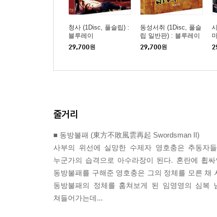
청사 (1Disc, 풀슬립) :
동성서취 (1Disc, 풀슬
시
블루레이
립 일반판) : 블루레이
29,700
원
29,700
원
2
줄거리
■ 동방불패 (東方不敗風雲再起 Swordsman II)
사부의 위선에 실망한 수제자 영호충은 추동자들
누군가의 습격으로 아수라장이 된다. 혼란에 휩싸
동방불패를 구해준 영호충은 그의 정체를 모른 채 
동방불패의 정체를 훔쳐보게 된 임영영의 심복 
쳐들어가는데...