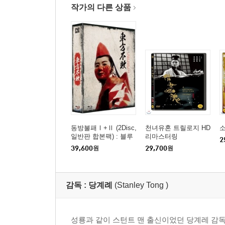
Theatrical Trailer (2분 51초)
작가의 다른 상품
Trailer(HD) (1분 31초)
[설정]
동방불패2: 풍운재기 (東方不敗風雲再起 The East Is
[영화 시작]
[장면 선택]
[부가영상]
Theatrical Trailer (3분 45초)
Trailer(HD) (1분 31초)
동방불패Ⅰ+Ⅱ (2Disc,
천녀유혼 트릴로지 HD
일반판 합본팩) : 블루
리마스터링
[설정]
2
레이
39,600
원
29,700
원
* 서플먼트 내용은 제작사의 사정상 변경, 추가 또는
감독 :
당계례
(Stanley Tong )
성룡과 같이 스턴트 맨 출신이었던 당계레 감독은