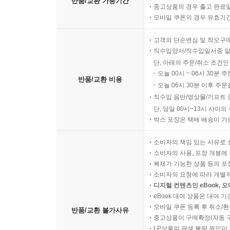
반품/교환 가능기간
중고상품의 경우 출고 완료일
모바일 쿠폰의 경우 유효기간(
고객의 단순변심 및 착오구
직수입양서/직수입일서중 일
단, 아래의 주문/취소 조건인
오늘 00시 ~ 06시 30분 
반품/교환 비용
오늘 06시 30분 이후 주문
직수입 음반/영상물/기프트 
단, 당일 00시~13시 사이
박스 포장은 택배 배송이 가
소비자의 책임 있는 사유로 
소비자의 사용, 포장 개봉에 
복제가 가능한 상품 등의 포장을 
소비자의 요청에 따라 개별
디지털 컨텐츠인 eBook, 
eBook 대여 상품은 대여 기
모바일 쿠폰 등록 후 취소/환
반품/교환 불가사유
중고상품이 구매확정(자동 
LP상품의 재생 불량 원인이 기