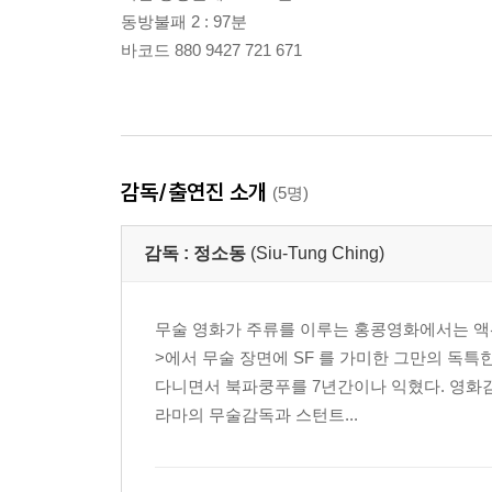
동방불패 2 : 97분
바코드 880 9427 721 671
감독/출연진 소개
화 면 방 식 16:9 / 아나몰픽와이드스크린
(5명)
오 디 오 트랙 Cantonese Dolby Digital 5.1ch, Mandari
자 막 Korean, English
감독 :
정소동
(Siu-Tung Ching)
디스크 수량 2 disc
포 맷 방 식 2 disc : DVD9
무술 영화가 주류를 이루는 홍콩영화에서는 액
지 역 코 드 3
>에서 무술 장면에 SF 를 가미한 그만의 독
디스크 구성 동방불패 (東方不敗風雲再起 Swordsman
다니면서 북파쿵푸를 7년간이나 익혔다. 영화감독
[영화 시작]
라마의 무술감독과 스턴트...
[장면 선택]
[부가영상]
Commentary 김봉석(영화평론가), 김종철(DVD칼