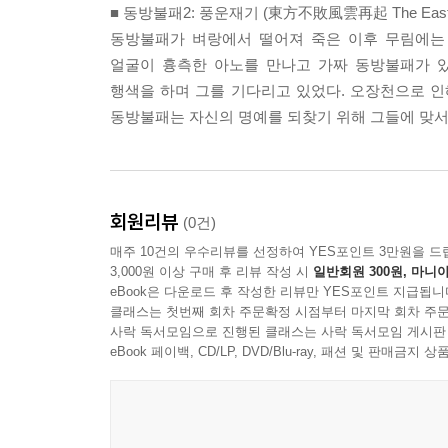
■ 동방불패2: 풍운재기 (東方不敗風雲再起 The East I
동방불패가 벼랑에서 떨어져 죽은 이후 무림에는
얼굴이 흉측한 아노를 만나고 가짜 동방불패가 
행색을 하며 그를 기다리고 있었다. 오장천으로 인
동방불패는 자신의 명예를 되찾기 위해 그들에 맞
회원리뷰
(0건)
매주 10건의 우수리뷰를 선정하여 YES포인트 3만원을 드
3,000원 이상 구매 후 리뷰 작성 시
일반회원 300원, 마니아
eBook은 다운로드 후 작성한 리뷰만 YES포인트 지급됩니
클래스는 첫번째 회차 주문확정 시점부터 마지막 회차 주문
사락 독서모임으로 진행된 클래스는 사락 독서모임 게시판
eBook 페이백, CD/LP, DVD/Blu-ray, 패션 및 판매금