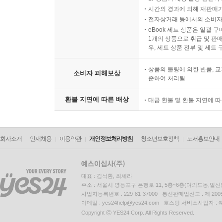
시간의 경과에 의해 재판매가
전자상거래 등에서의 소비자
eBook 세트 상품은 일괄 
1개의 상품으로 취급 및 판매
우, 세트 상품 전부 및 세트
상품의 불량에 의한 반품, 교
소비자 피해보상
준하여 처리됨
환불 지연에 따른 배상
대금 환불 및 환불 지연에 
회사소개
인재채용
이용약관
개인정보처리방침
청소년보호정책
도서홍보안내
대표 : 김석환, 최세라
주소 : 서울시 영등포구 은행로 11, 5층~6층(여의도동,일신
사업자등록번호 : 229-81-37000 통신판매업신고 : 제 200
이메일 : yes24help@yes24.com 호스팅 서비스사업자 :
Copyright ⓒ YES24 Corp. All Rights Reserved.