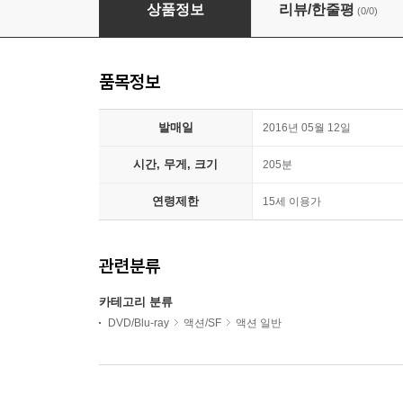
동방불패 1,2 합본팩 HD리마스터링
상품정보
리뷰/한줄평
(0/0)
품목정보
발매일
2016년 05월 12일
시간, 무게, 크기
205분
연령제한
15세 이용가
관련분류
카테고리 분류
DVD/Blu-ray
액션/SF
액션 일반