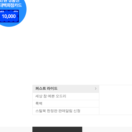
퍼스트 라이드
세상 참 예쁜 오드리
룩백
스틸북 한정판 판매알림 신청