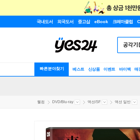
국내도서
외국도서
중고샵
eBook
크레마클럽
C
빠른분야찾기
베스트
신상품
이벤트
바이백
매
웰컴
DVD/Blu-ray
액션/SF
액션 일반