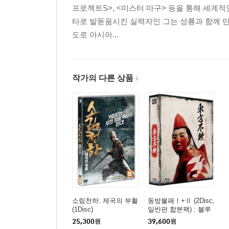
프로젝트S>, <미스터 마구> 등을 통해 세계적
타로 발돋움시킨 실력자인 그는 성룡과 함께 만
도로 아시아...
작가의 다른 상품
소림천하: 제국의 부활
동방불패Ⅰ+Ⅱ (2Disc,
(1Disc)
일반판 합본팩) : 블루
레이
25,300
원
39,600
원