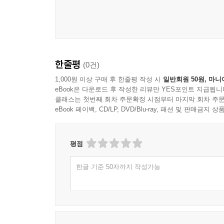
1. 서언 211
컨텍스트의 산물이며 우리는 그러한 텍스트를 오늘
2. 2030 정책문서의 작성 목적과 경위 216
때, 이러한 주변의 상황에 대한 이해가 필요한 것으
1) 후기정보화사회의 사회환경 216
끌어내는 것은 불가능할 것이라 생각한다.
2) 21세기의 한국교회 216
3) 지난 반세기 동안 총회의 중장기정책 개발과 기구
그러므로 우리는 기독교의 바른 실천을 위해선 텍스
한줄평
(0건)
4) 총회혁신의 방향과 과제 220
제4장에서 필자는 이러한 방법론을 기반으로 한, 구
5) 미래를 향한 비전 221
1,000원 이상 구매 후 한줄평 작성 시
일반회원 50원, 마니
실례를 들어 그 방법론의 구체적 적용을 설명한 것이다
eBook은 다운로드 후 작성한 리뷰만 YES포인트 지급됩니
3. 본 교단 총회의 사명(mission)과 핵심가치(core val
무슨 일을 하는 것이 좋을 것인가에 대한 탐구를 위
클래스는 첫번째 회차 주문확정 시점부터 마지막 회차 주문
1) 본 교단 총회의 사명 223
방법을 채용할 수 있을 것이라 생각한다.
eBook 페이백, CD/LP, DVD/Blu-ray, 패션 및 판매금
2) 기독교의 핵심가치 224
4. 환경 분석(environmental analysis): 교회 
이어 제5장에선 “전략 기획 방법”에 대해 언급하
1) 교회 내부 환경과 교회 외부 환경에 대한 분석 22
평점
말하는데, 그 내용은 계획, 시행, 평가의 세 단계
2) SWOT분석 229
하고 그 일을 하기 위해 어떤 자원이 투여되어야
한글 기준 50자까지 작성가능
5. 미래 비전(vision) 230
기획의 방법은 중요할 것이다. 이러한 전략 기획을 
6. 비전을 실현하기 위한 정책과제(strategic tasks
구성원들의 합의가 필요할 것이라 생각한다.
정책과제 1) 신학 영성 예배 237
정책과제 2) 4차 산업혁명 시대의 교회와 목회 242
제6장에선 “대한예수교장로회 총회(PCK) 2030 
정책과제 3) 지역사회와 목회 246