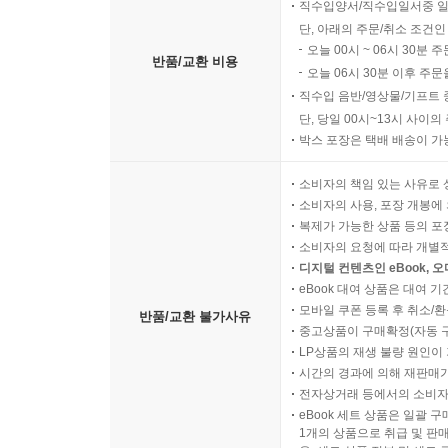
직수입양서/직수입일서중 일
단, 아래의 주문/취소 조건인
오늘 00시 ~ 06시 30분 
반품/교환 비용
오늘 06시 30분 이후 주문
직수입 음반/영상물/기프트 
단, 당일 00시~13시 사이
박스 포장은 택배 배송이 가
소비자의 책임 있는 사유로 
소비자의 사용, 포장 개봉에 
복제가 가능한 상품 등의 포장을 
소비자의 요청에 따라 개별
디지털 컨텐츠인 eBook, 
eBook 대여 상품은 대여 기
모바일 쿠폰 등록 후 취소/환
반품/교환 불가사유
중고상품이 구매확정(자동 
LP상품의 재생 불량 원인이 기
시간의 경과에 의해 재판매가
전자상거래 등에서의 소비자
eBook 세트 상품은 일괄 
1개의 상품으로 취급 및 판매