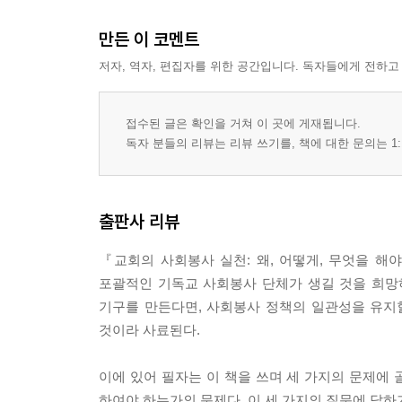
: 기독교 사회봉사 실천방법론에 대한 해석학적 접
만든 이 코멘트
1. 해석학에 기반한 교회의 사회봉사 실천방법론 11
저자, 역자, 편집자를 위한 공간입니다. 독자들에게 전하고
2. 해석학이 우리의 실천적 행동에 주는 의미 119
3. 해석학의 명제에 따른 그룸(Thomas H. Groome
접수된 글은 확인을 거쳐 이 곳에 게재됩니다.
4. 교회의 사회봉사 실천방법론의 또 다른 기초로서의 근본적 실
독자 분들의 리뷰는 리뷰 쓰기를, 책에 대한 문의는 1:
1) 실천신학의 대두 138
2) 근본적 실천신학의 방법론 145
3) 실천신학의 방법론과 교회의 사회봉사 실천방법론
출판사 리뷰
5. 헤셀(Dieter T. Hessel)의 사회적 목회(social mini
1) 사회적 분석 154
『교회의 사회봉사 실천: 왜, 어떻게, 무엇을 해
2) 성경적, 신학적, 윤리적 반성 157
포괄적인 기독교 사회봉사 단체가 생길 것을 희망
3) 목회적, 사회적 실천 158
기구를 만든다면, 사회봉사 정책의 일관성을 유지할
4) 피드백(feedback) 160
것이라 사료된다.
6. 기독교 사회윤리의 제3의 길: 해석학적 접근 161
7. 사회봉사 실천방법론에 대한 정리 165
이에 있어 필자는 이 책을 쓰며 세 가지의 문제에 
8. 사회봉사 방법론 적용의 한 사례: IMF시대의 사회
하여야 하는가의 문제다. 이 세 가지의 질문에 답하