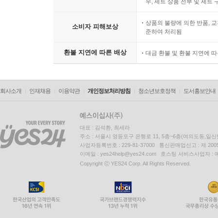
우, 세트 상품 전부 및 세트
상품의 불량에 의한 반품, 교
소비자 피해보상
준하여 처리됨
환불 지연에 따른 배상
대금 환불 및 환불 지연에 
회사소개
인재채용
이용약관
개인정보처리방침
청소년보호정책
도서홍보안내
대표 : 김석환, 최세라
주소 : 서울시 영등포구 은행로 11, 5층~6층(여의도동,일신
사업자등록번호 : 229-81-37000 통신판매업신고 : 제 200
이메일 : yes24help@yes24.com 호스팅 서비스사업자 :
Copyright ⓒ YES24 Corp. All Rights Reserved.