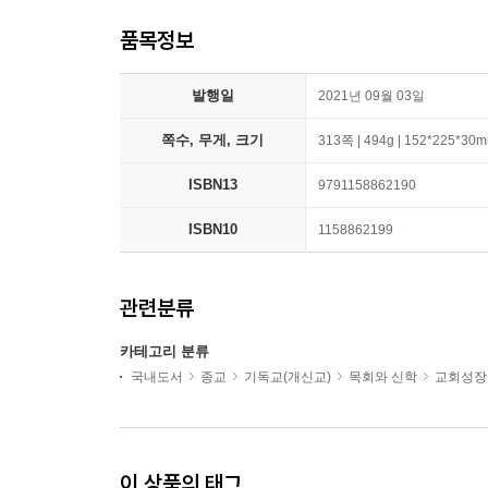
품목정보
발행일
2021년 09월 03일
쪽수, 무게, 크기
313쪽 | 494g | 152*225*30
ISBN13
9791158862190
ISBN10
1158862199
관련분류
카테고리 분류
국내도서
종교
기독교(개신교)
목회와 신학
교회성장
이 상품의 태그