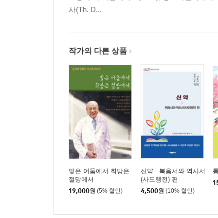
사(Th. D...
3. 교회가 하는 사회봉사의 당위성 문제를 다시 생각
4. 사회적 목회들(social ministries)과 사회적 목회(socia
5. 사회선교와 복음전도의 연계 87
작가의 다른 상품
3부 기독교 사회봉사 실천의 기반이 되는 삼박자 
1. 문화적 구원의 개념 92
1) 복음서에 나타난 다양한 구원의 모습 92
2) 총체적 구원으로서의 문화적 구원 93
3) 문화적 구원으로서의 샬롬 95
2. 순복음교회의 삼박자 구원 96
3. 삼박자 선교 99
4. 삼박자 선교의 관점에서 본 호남권 선교 101
빛은 어둠에서 희망은
신약 : 복음서와 역사서
5. 21세기 한국교회의 국내외 선교전략 106
절망에서
(사도행전) 편
1
6. ‘삼박자 선교’와 NGO의 활동 112
19,000
원
(5% 할인)
4,500
원
(10% 할인)
4부 기독교 사회봉사 실천, 어떻게 해야 하는가?