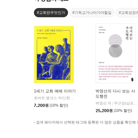
#교회란무엇인가
#기독교가나아가야할길
#교회성장
1세기 교회 예배 이야기
박영선의 다시 보는 사
도행전
로버트 뱅크스 저/신현기 역
IVP
|
박영선 저
무근검(남포교회출판부)
|
7,200
원
(10% 할인)
25,200
원
(10% 할인)
검색 페이지에서 선택된 태그에 등록된 더 많은 상품을 확인해 