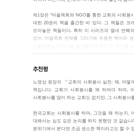
1) IMF의 실상에 대한 분석 168
2) 성경적, 신학적, 윤리적 반성 171
제1장은 “마을목회와 NGO를 통한 교회의 사회봉사”에
3) 교회의 목회적, 사회적 실천 172
대한 20권의 책을 출간한 바 있다. 그 책들은 
4) 새로운 대안적 경제체제 모색 178
모아놓은 책들이다. 특히 이 시리즈의 열네 번
있어, 마을목회 전체를 그리기에 유용한 책이라 생
5부 전략 기획 방법
마을목회는 지역사회 밀착형의 목회로서, 주민을 교
1. 전략 기획의 틀거리 188
우리는 마을목회를 연구하기 위해 먼저 오늘의 한
2. 사례: 지역 내 자원봉사가 필요한 기관이나 
추천평
대한 분석을 바탕으로 마을목회의 이론을 재구성하였다. 
체계를 만들어 운영하는 일을 위한 전략 기획 191
으로, 행동의 실천을 바탕으로 하여 이론을 정
1) 지역사회를 위한 봉사는 과연 필요한가? 192
노영상 원장의 『교회의 사회봉사 실천: 왜, 어떻
재조명함과 동시에 그것을 전체적으로 이끌어나갈 NG
2) 교회 청소년들의 자원봉사 활동을 위한 전략 기획
책입니다. 교회가 사회봉사를 왜 하여야 하며, 
용어가 자주 등장하곤 한다. 본 교단도 2022년도 
3) 전략 기획팀 회의 193
사회봉사를 많이 하는 교회도 없지만, 그 사회봉사
주제다. 한국교회는 100년이 넘은 교회가 되면서
4) 교동협의회의 발족 193
자신이 튼 또아리에서 벗어나 세상 속의 교회가 되
5) 기획과정 계획 195
한국교회는 사회봉사를 하며, 그것을 왜 하는지, 
되어야 할 것이다.
6) 의견수렴 과정 196
대해서는 심도 깊은 논의를 하지 못했던 것 같습니다
7) 핵심가치 정하기 196
분위기에서 본다면 조금 생소한 책이라고도 할 수 
제2장에서 필자는 “기독교 사회봉사 실천, 왜 해