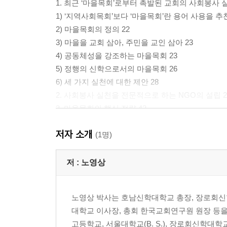
1. 최근 ‘마을목회’로부터 촉발된 교회의 사회봉사 실
1) ‘지역사회목회’보다 ‘마을목회’란 용어 사용을 추천
2) 마을목회의 정의 22
3) 마을을 교회 삼아, 주민을 교인 삼아 23
4) 공동체성을 강조하는 마을목회 23
5) 정행의 신학으로서의 마을목회 26
6) 세 가지 실천에 대한 제안 28
2. 사회봉사 실천을 전문적으로 하는 NGO의 설립 2
3. 마을목회의 핵심 전략 42
4. NGO와 NPO 46
저자 소개
5. 기독교 NGO들의 활동과 공공신학 50
(1명)
6. 공공신학으로서의 마을목회와 복음전도 53
7. ‘사랑마을 만들기’로서의 ‘마을목회’ 57
저 :
노영상
2부 기독교 사회봉사 실천, 왜 해야 하는가?
노영상 박사는 호남신학대학교 총장, 장로회신
대학교 이사장, 총회 한국교회연구원 원장 등을
1. 사회적 목회와 사회적 선교 60
고등학교, 서울대학교(B. S.), 장로회신학대학교
2. 개인구원과 사회참여에 대한 사이더(Ronald Sider