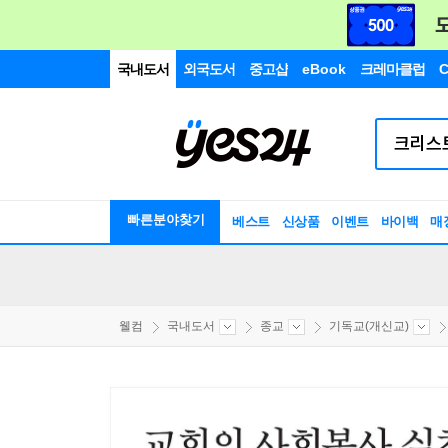
국내도서
외국도서
중고샵
eBook
크레마클럽
C
빠른분야찾기
베스트
신상품
이벤트
바이백
매
웰컴
국내도서
종교
기독교(개신교)