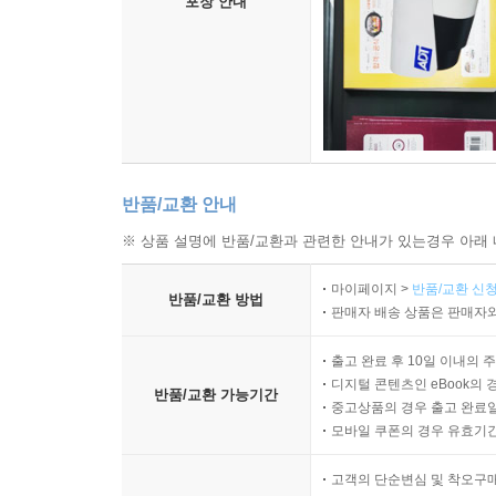
포장 안내
1) 해석학적 과제를 갖는 교회의 사회봉사 실천 290
이 책을 쓰며 이전 장로회신학대학교의 대학원생들과
2) 상황분석(situation analysis)의 중요성 291
신학대학의 학생들을 가르치면서 부족했던 부분들
3) 반성(reflection)의 과정 293
소망해본다.
4) 실천신학적 과제 294
2. 전략 기획 방법 294
이 책의 글 중 3장과 5장은 글의 전개상 필요하여
3. 상황분석을 기초로 우리가 할 일을 찾음 296
책, 『기독교 사회윤리 방법론에 대한 해석학적 접근』(2
1) 총회의 실천과제들 300
이상은 이번 새로 실은 글들로서, 사회봉사의 일
반품/교환 안내
2) 노회의 실천과제들 301
목사님과 항상 정성껏 책들을 만들어 주시면서 이번
※ 상품 설명에 반품/교환과 관련한 안내가 있는경우 아래 
3) 지역교회의 실천과제들 302
헌신하시는 많은 분들께 작은 참고가 되길 바라며 
4. 사역을 연구하고 기획하는 초교파적인 팀을 마련하
마이페이지 >
반품/교환 신청
반품/교환 방법
5. 사회봉사 과제 결정과 이행의 과정 306
판매자 배송 상품은 판매자와
6. 하나님의 사랑을 나타내어 주님의 복음을 전파하
7. 과연 우리는 무엇을 해야 하는가? 312
출고 완료 후 10일 이내의 
디지털 콘텐츠인 eBook의 
반품/교환 가능기간
중고상품의 경우 출고 완료일
모바일 쿠폰의 경우 유효기간(
고객의 단순변심 및 착오구