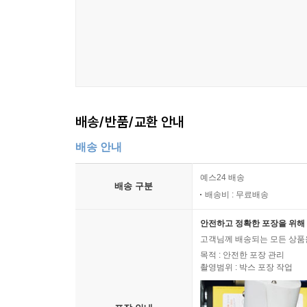
정리한 것으로, 총회 직원들과의 많은 교감을 통
정책과제 4) 교회학교 교육과 세대별 교육의 강화 2
내용들을 담은 것으로, 우리는 이런 한국의 교회들
정책과제 5) 교육과 지도력 개발 250
한국교회의 사회봉사는 교회들과 교단들이 추진하는
정책과제 6) 교회 체제 개혁과 교단 행정의 효율화 2
추진 목표는 더 명확해질 것이라 생각한다.
정책과제 7) 선교와 전도 그리고 성도의 교제 강화 2
정책과제 8) 에큐메니칼 운동과 세계화 268
마지막 제7장에서 필자는 앞의 내용들을 다시 
정책과제 9) 대사회 전략 272
코로나19의 위기와 제4차 산업혁명이라는 대전환기
배송/반품/교환 안내
정책과제 10) 평화와 통일 276
전망은 어두운 상황이다. 이런 시기에 우리에게
7. 기본 전략(strategy) 279
이생에서와 내생에서의 삶이 어둡지 않도록 잘 이끌
배송 안내
1) 기본 전략 279
전진할 수 있을 것이라 생각한다.
2) 핵심 정책과제 280
예스24 배송
배송 구분
8. 본 교단의 노회나 시찰들이 향후 10년간 시행하여
배송비 : 무료배송
가장 강력한 전도는 사람들로 하여금 하나님의 사
9. 2030년의 미래교회상 285
예수 그리스도께서 찾아오셔서 십자가의 사랑을 보
안전하고 정확한 포장을 위해 
10. 구체적 시행계획을 세움 286
우리는 그 하나님의 사랑을 성경을 통해 느낄 수 
고객님께 배송되는 모든 상품을
보듯 주님의 사랑을 체득할 수 있게 되었다. 사
목적 : 안전한 포장 관리
7부 기독교 사회봉사 실천, 무엇을 해야 하는가?
촬영범위 : 박스 포장 작업
필요하다. 그 사랑이 진정되고 진실할수록 사람들은 
한다 해도 사랑이 없으면 소리 나는 구리와 울리는 
1. 앞의 내용에 대한 간단한 요약 290