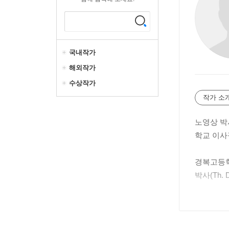
국내작가
해외작가
수상작가
작가 소
노영상 박
학교 이사
경복고등학교
박사(Th.
저서에는 『
기』(200
와 생태학』