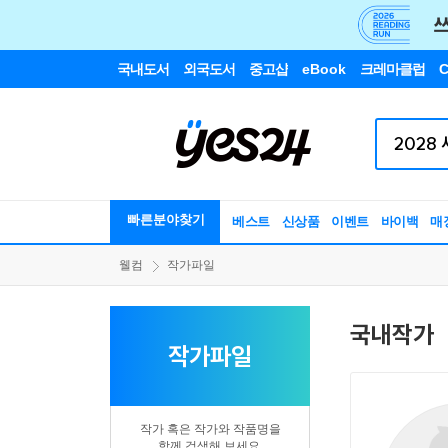
국내도서
외국도서
중고샵
eBook
크레마클럽
C
빠른분야찾기
베스트
신상품
이벤트
바이백
매
웰컴
작가파일
국내작가
작가파일
작가 혹은 작가와 작품명을
함께 검색해 보세요.