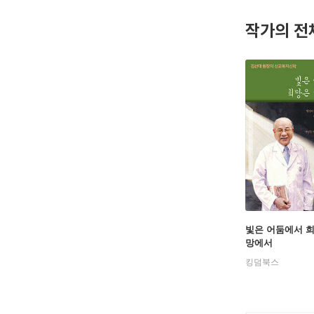
『복이 될지
작가의 전
기독교윤리
독교적 답변
회(통합)
기』 등이
수상 등
1981년
2017년 
2018년 
2018-20
2018년 
빛은 어둠에서 
2019년/ ‘A
망에서
2019년/
킹덤북스