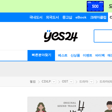
국내도서
외국도서
중고샵
eBook
크레마클럽
C
빠른분야찾기
베스트
신상품
이벤트
바이백
매
웰컴
CD/LP
OST
드라마
드라마(라