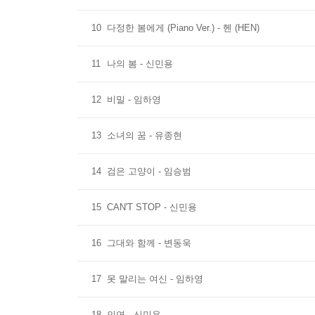
10
다정한 봄에게 (Piano Ver.) - 헨 (HEN)
11
나의 봄 - 신민용
12
비밀 - 임하영
13
소녀의 꿈 - 유종현
14
검은 고양이 - 임승범
15
CAN'T STOP - 신민용
16
그대와 함께 - 변동욱
17
못 말리는 여신 - 임하영
18
인연 - 신민용