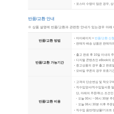
포스터 수량이 많은 경우, 
반품/교환 안내
※ 상품 설명에 반품/교환과 관련한 안내가 있는경우 아래 
마이페이지 >
반품/교환 신청
반품/교환 방법
판매자 배송 상품은 판매자와
출고 완료 후 10일 이내의 
디지털 콘텐츠인 eBook의 
반품/교환 가능기간
중고상품의 경우 출고 완료일
모바일 쿠폰의 경우 유효기간(
고객의 단순변심 및 착오구
직수입양서/직수입일서중 일
단, 아래의 주문/취소 조건인
오늘 00시 ~ 06시 30분 
반품/교환 비용
오늘 06시 30분 이후 주문
직수입 음반/영상물/기프트 