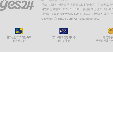
대표 : 김석환, 최세라
주소 : 서울시 영등포구 은행로 11, 5층~6층(여의도동,일신
사업자등록번호 : 229-81-37000 통신판매업신고 : 제 200
이메일 : yes24help@yes24.com 호스팅 서비스사업자 :
Copyright ⓒ YES24 Corp. All Rights Reserved.