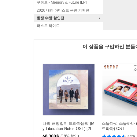
구창모 - Memory & Future [LP]
2026 내한 아티스트 음반 기획전
한정 수량 할인전
퍼스트 라이드
이 상품을 구입하신 분
나의 해방일지 드라마음악 (M
스물다섯 스물하나 (
y Liberation Notes OST) [2L
드라마) OST
P]
68,300
원
(19% 할인)
52건