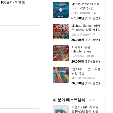
 [솔리드 화이트 & 블루
,100
원
(19% 할인)
Mariss Jansons 브루
 2LP]
크너: 교향곡 7번
(Bruckner:
Anton Bruckner 작곡 외 2명
Symphony No.7)
67,600
원
(19% 할인)
[2LP]
Michael Schoch 비에
른: 피아노 작품 제1집
(Vierne: Piano Works
Louis Vierne 작곡 외 1명
Vol. 1) [SACD
26,000
원
(19% 할인)
Hybrid]
지중해의 선율
(Mediterranean
Melodies) [SACD
Giovanni Battista Fontana 작곡 외 5명
Hybrid]
26,000
원
(19% 할인)
‘랩소디’ - 바순 독주를
위한 작품
(Rhapsodies: Works
Maurice Allard 작곡 외 4명
for Bassoon solo)
26,000
원
(19% 할인)
[SACD Hybrid]
이 분야 베스트셀러
더보기
최유리 - EP : 머무름,
둘 [파스텔 블루 & 올