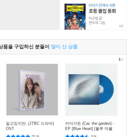
AD
 상품을 구입하신 분들이
많이 산 상품
1
/2
알고있지만, (JTBC 드라마)
카더가든 (Car, the garden) -
OST
EP [Blue Heart] [블루 마블
컬러 LP]
21건
3건