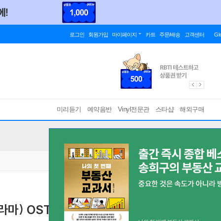
로그인
회원가입
마이페이지
카트
주문/배송
고객센터
Gl
미리듣기
예약음반
Vinyl전문관
스타샵
해외구매
) OST [2LP]
재발매
[ 블랙 디스크 / 게이트폴드 / 8p 포