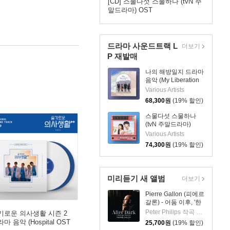
[CD] 스물다섯 스물하나 (tvN 주
말드라마) OST
드라마 사운드트랙 L
더보기
P 재발매
나의 해방일지 드라마
음악 (My Liberation
Notes OST) [2LP]
Various Artists
68,300
원
(19% 할인)
스물다섯 스물하나
(tvN 주말드라마)
OST [2LP]
Various Artists
74,300
원
(19% 할인)
미리듣기 새 앨범
더보기
Pierre Gallon (피에르
갈론) - 어둠 이후, '한
밤의 판타지아' (After
Peter Philips 작곡 외 6명
기로운 의사생활 시즌 2
Dark, 'A Midnight
마 음악 (Hospital OST
25,700
원
(19% 할인)
Fantasia')