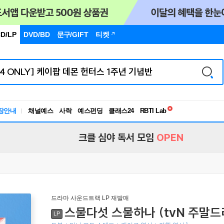
D/LP
DVD/BD
문구
/GIFT
티켓
독서유형검사
RBTI Lab
장안내
채널예스
사락
예스펀딩
클래스24
독서유형검사
크클 심야 독서 모임
OPEN
드라마 사운드트랙 LP 재발매
스물다섯 스물하나 (tvN 주말드라마
LP