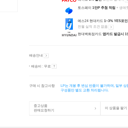
토스페이
1만P 추첨 적립
+ 생애
예스24 현대카드
1~3% YES포
전월 실적 조건 없음
현대백화점카드
앱카드 발급시 1
배송안내
배송비 : 무료
구매 시 참고사항
LP는 개봉 후 변심 반품이 불가하며, 일부 
구성품만 별도 교환 처리됩니다.
중고상품
이 상품을 팔기
판매요청하기