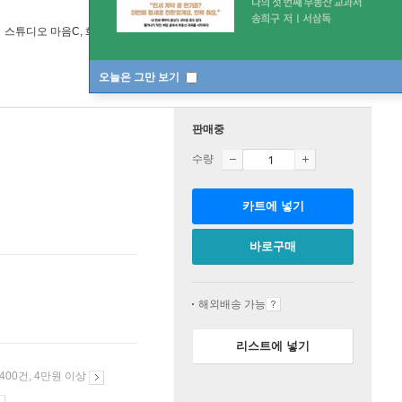
스튜디오 마음C, 화앤담픽쳐스
/
스튜디오 마음C, 화앤담픽쳐스
오늘은 그만 보기
판매중
수량
카트에 넣기
바로구매
해외배송 가능
리스트에 넣기
 400건, 4만원 이상