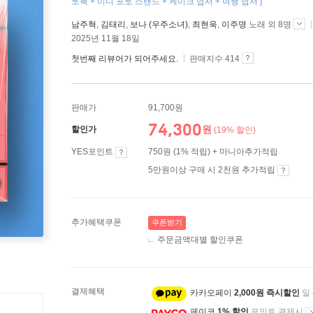
토북 + 미니 포토 스탠드 + 케이크 엽서 + 여행 엽서 ]
남주혁
,
김태리
,
보나 (우주소녀)
,
최현욱
,
이주명
노래 외 8명
2025년 11월 18일
첫번째 리뷰어가 되어주세요.
판매지수 414
판매가
91,700원
74,300
원
할인가
(19% 할인)
YES포인트
750원 (1% 적립) + 마니아추가적립
5만원이상 구매 시 2천원 추가적립
추가혜택쿠폰
쿠폰받기
주문금액대별 할인쿠폰
결제혜택
카카오페이
2,000원 즉시할인
일
페이코
1% 할인
포인트 결제시