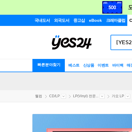
국내도서
외국도서
중고샵
eBook
크레마클럽
C
빠른분야찾기
베스트
신상품
이벤트
바이백
매
웰컴
CD/LP
LP(Vinyl) 전문...
가요 LP