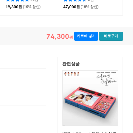
19,300
원
(19% 할인)
47,000
원
(19% 할인)
74,300
카트에 넣기
바로구매
원
관련상품