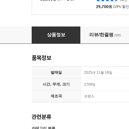
29,700
원
(19% 할인
스물다섯 스물하나 (tvN 주말드라마) OST [2LP]
상품정보
리뷰/한줄평
(0/0)
품목정보
발매일
2025년 11월 18일
시간, 무게, 크기
2,500g
제조국
프랑스
관련분류
카테고리 분류