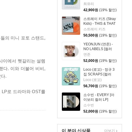
리브 그린 컬러 10인
최유리
치 Vinyl]
42,900
원
(19% 할인)
스트레이 키즈 (Stray
Kids) - THIS & THAT
[LP VER.]
스트레이 키즈
50,500
원
(19% 할인)
우들의 미니 포토 스탠드,
YEONJUN (연준) -
NO LABELS [컬러
LP]
연준
 사이에서 헷갈리는 설렘
52,000
원
(19% 할인)
다. 이와 더불어 비비,
Loco (로꼬) - 정규 3
집 SCRAPS [컬러
다.
LP]
Loco (로꼬)
56,700
원
(19% 할인)
LP로 드라마와 OST를
소수빈 - EVERY [아
이보리 컬러 LP]
소수빈
52,000
원
(19% 할인)
이 분야 신상품
더보기