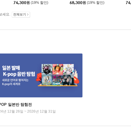
[2LP]
2)
74,300
원
(19% 할인)
68,300
원
(19% 할인)
74
컬러
보세요.
전체보기
-POP 일본반 탐험전
24년 12월 26일 ~ 2026년 12월 31일