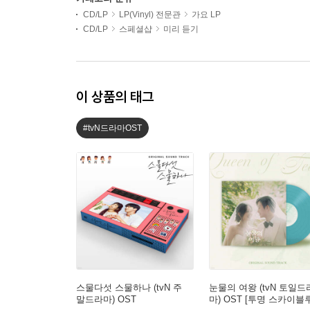
CD/LP
LP(Vinyl) 전문관
가요 LP
CD/LP
스페셜샵
미리 듣기
이 상품의 태그
#tvN드라마OST
스물다섯 스물하나 (tvN 주
눈물의 여왕 (tvN 토일드
말드라마) OST
마) OST [투명 스카이블