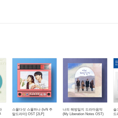
라
스물다섯 스물하나 (tvN 주
나의 해방일지 드라마음악
슬
루
말드라마) OST [2LP]
(My Liberation Notes OST)
드라