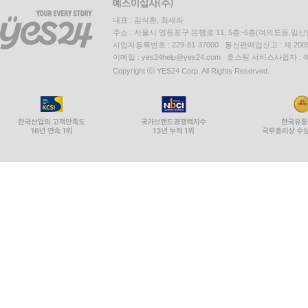
대표 : 김석환, 최세라
주소 : 서울시 영등포구 은행로 11, 5층~6층(여의도동,일신
사업자등록번호 : 229-81-37000 통신판매업신고 : 제 200
이메일 : yes24help@yes24.com 호스팅 서비스사업자 :
Copyright ⓒ YES24 Corp. All Rights Reserved.