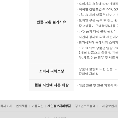
소비자의 요청에 따라 개별
디지털 컨텐츠인 eBook, 
eBook 대여 상품은 대여 기
모바일 쿠폰 등록 후 취소/환
반품/교환 불가사유
중고상품이 구매확정(자동 
LP상품의 재생 불량 원인이 기
시간의 경과에 의해 재판매가
전자상거래 등에서의 소비자
eBook 세트 상품은 일괄 
1개의 상품으로 취급 및 판매
우, 세트 상품 전부 및 세트
상품의 불량에 의한 반품, 교
소비자 피해보상
준하여 처리됨
환불 지연에 따른 배상
대금 환불 및 환불 지연에 
회사소개
인재채용
이용약관
개인정보처리방침
청소년보호정책
도서홍보안내