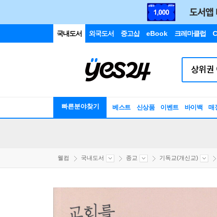
국내도서
외국도서
중고샵
eBook
크레마클럽
C
빠른분야찾기
베스트
신상품
이벤트
바이백
매
웰컴
국내도서
종교
기독교(개신교)