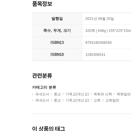
품목정보
발행일
2021년 08월 20일
쪽수, 무게, 크기
320쪽 | 448g | 155*225*15
ISBN13
9791190308540
ISBN10
1190308541
관련분류
카테고리 분류
국내도서
종교
기독교(개신교)
목회와 신학
목회일반
국내도서
종교
기독교(개신교)
교회
교회일반
이 상품의 태그