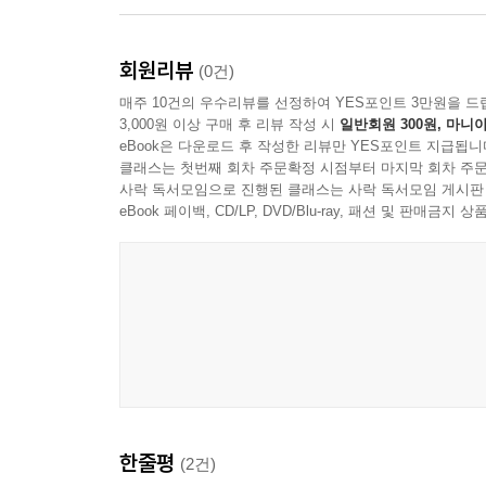
고 교인들의 행복을 앞세워야 한다. 나는 포기하고 
“이 책은 장로, 목사뿐만 아니라 모든 리더가 반
회원리뷰
시작했다. 하지만 지루하지 않고 오히려 재미까지 더
(0건)
--- p.146
도전을 받았고, 리더가 되길 원하는 모든 장로분께
매주 10건의 우수리뷰를 선정하여 YES포인트 3만원을 드
3,000원 이상 구매 후 리뷰 작성 시
일반회원 300원, 마니아
『평생감사』의 저자
eBook은 다운로드 후 작성한 리뷰만 YES포인트 지급됩니
클래스는 첫번째 회차 주문확정 시점부터 마지막 회차 주문
한 사람의 장로는 단지 한 사람의 몫이 아니다. 
사락 독서모임으로 진행된 클래스는 사락 독서모임 게시판
따뜻한 말 한마디가 목회자에게 큰 동력을 불어넣고
eBook 페이백, CD/LP, DVD/Blu-ray, 패션 및 판매금
인사가 삶에 지친 성도의 마음에 희망을 안겨주고 
그라운드에서 지쳐 쓰러지기 직전에 있는 젊은 집사
장로로 세움받은 사람이 명심할 게 있다. 교회의 리
교회가 나아갈 방향에 지대한 영향을 미친다. 목회자
디딤돌을 놓을 수도 있지만 걸림돌이 될 수도 있다.
어떤 목회자는 푸념한다.
“나하고 관계가 좋지 않은 장로님이 계시는데, 무슨
목회자와 불편한 관계 때문에 매사에 반대를 위한
한줄평
(2건)
아니라는 게다.