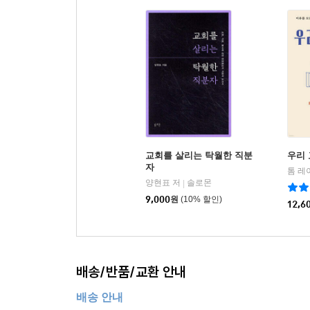
교회를 살리는 탁월한 직분
우리 
자
톰 레
양현표 저
솔로몬
|
9,000
원
(10% 할인)
12,6
배송/반품/교환 안내
배송 안내