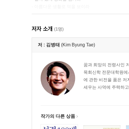
- 아름다운 생활로 덕을 보이라
03. 비전을 공유하는 목회 동역자가 되라
저자 소개
- 담임목사의 비전을 공유하라
(1명)
- 담임목사와 코드를 맞추라
- 목회자의 필요를 살피고 섬기라
저 :
김병태
(Kim Byung Tae)
Part 2. 장로는 교인을 섬기는 행복 전도사가 되어
꿈과 희망의 전령사인 
목회신학 전문대학원에서
04. 갈등을 넘어 하모니를 창조하라
에 관한 비전을 품은 
- 갈등을 조장하는 장본인이 되지 말라
세우는 사역에 주력하고 
- 갈등에 지혜롭게 반응하라
- 갈등을 넘어 하모니를 창조하라
05. 유능한 생각 조율사가 되라
작가의 다른 상품
- 도태되지 않으려면 고정관념을 버리라
- 유능한 생각 코디네이터가 되라