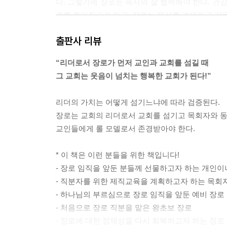
다. 그렇기에 장로는 목사와 잘 협력해야 한다. 건
고난주간 대표기도문 / 부활주일 대표기도문 / 어
로를 휘어잡으려 하고, 장로는 목사를 견제하고 감독
어버이주일 대표기도문 / 추석명절주간 대표기도문
향을 잡지 못한 채 표류하게 된다. 이렇게 될 때 장
삼일절 대표기도문 / 4·19의거 대표기도문 / 현충
출판사 리뷰
--- p.52
광복절 대표기도문 / 교회학교 대표기도문 / 졸업
“리더로서 장로가 먼저 교인과 교회를 섬길 때
“문제는 이렇게 하느냐, 저렇게 하느냐가 아니다. 
02. 특별행사 주일 및 상황별 대표기도문
그 교회는 웃음이 넘치는 행복한 교회가 된다!”
는 그릇은 얼마든지 바뀔 수 있다. 장로는 우물 안 
전도주일 대표기도문 / 총동원주일 대표기도문 / 
전부인 양 고집을 부려서는 안 된다. 폭넓은 사고를
성례예배 대표기도문 / 선교주일 대표기도문 / 구
리더의 가치는 어떻게 섬기느냐에 따라 검증된다.
로 교회에서 어떤 방법이나 취향의 문제로 의견의 
교회설립주일 대표기도문 / 부흥회 대표기도문 / 
장로는 교회의 리더로서 교회를 섬기고 목회자와 
함으로써 한마음을 이루는 일에 실패했기 때문이다.
교회연합주일 대표기도문 / 성전기공예배 대표기도
교인들에게 롤 모델로서 존경받아야 한다.
지 않고 양보할 줄 안다. 그러나 어린아이 같은 신
헌당예배 대표기도문 / 당회 대표기도문 / 입관예
--- p.95
발인예배 대표기도문 / 하관예배 대표기도문 / 화
* 이 책은 이런 분들을 위한 책입니다!
- 장로 임직을 앞둔 분들께 선물하고자 하는 개인이
“장로는 서로를 신뢰하고 격려하는 자여야 한다. 서
- 직분자를 위한 제직교육을 계획하고자 하는 목회
로를 향한 격려를 통해 힘을 더욱 커지게 할 줄 알
- 하나님의 부르심으로 장로 임직을 앞둔 예비 장로
무를 충실히 수행하듯이 장로는 상호 신뢰를 바탕
- 처음으로 장로 직분을 맡은 왕초보 장로
의 동기부여를 갈취하는 장로는 리더십의 방향을 
- 장로에 대한 정체성을 다시 회복하고자 하는 장로
에게 힘을 공급하고 협력해서 더 큰 비전을 이루어가