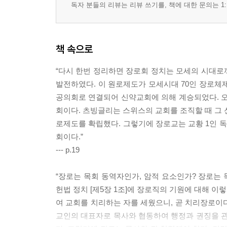
- 탁월한 영성 관리를 기획하라
독자 분들의 리뷰는 리뷰 쓰기를, 책에 대한 문의는 1:
09. 훌륭한 가정 사역자가 되라
- 가정을 천국의 모델로 만들라
책 속으로
- 행복한 좋은 남편이 되라
“다시 한번 정리하면 장로회 정치는 모세의 시대로
- 아름다운 좋은 아버지가 되라
발전하였다. 이 원로제도가 모세시대 70인 장로체
공의회로 연결되어 신약교회에 의해 계승되었다. 
10. 장로의 금기사항을 가슴에 새기라
회이다. 츠빙글리는 스위스의 교회를 조직할 때 그 신
- 악한 청지기가 되지 않도록 깨어 있으라
로제도를 확립했다. 그렇기에 장로교는 교황 1인 
- 목회자의 마음을 아프게 하지 말라
회이다.”
- 분쟁과 분리를 일삼지 말라
--- p.19
- 매사에 교인들보다 뒤처지지 말라
“장로는 목회 동역자인가, 암적 요소인가? 장로는 
* 특별 부록. 섬기는 장로를 위한 상황별 대표기도문
헌법 정치 [제5장 1조]에 장로직의 기원에 대해 
여 교회를 치리하는 자를 세웠으니, 곧 치리장로이다
01. 교회 절기 및 주일예배 대표기도문
교인의 대표자로 목사와 협동하여 행정과 권징을 관
신년예배 대표기도문 / 사순절 대표기도문 / 종려