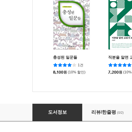
충성된 일꾼들
직분을 알면 
1건
8,100
원
(10% 할인)
7,200
원
(10%
교회를 웃게 하는 섬기는 장로
도서정보
리뷰/한줄평
(0/2)