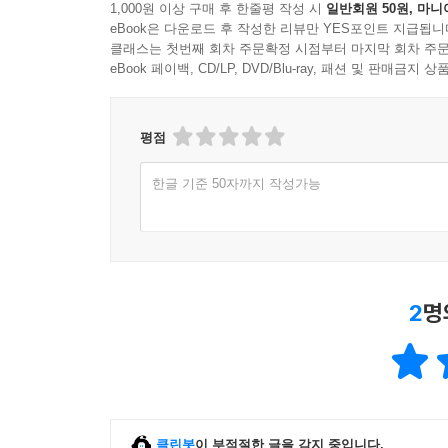
그렇다. 교회의 리더로 세움받은 장로는 늘 영적
1,000원 이상 구매 후 한줄평 작성 시
일반회원 50원, 마니
eBook은 다운로드 후 작성한 리뷰만 YES포인트 지급됩니
주의해야 한다. 솔로몬처럼 듣는 마음을 구하고 
클래스는 첫번째 회차 주문확정 시점부터 마지막 회차 주문
교회의 주인행세를 하려고 하기보다 수건을 두르고,
eBook 페이백, CD/LP, DVD/Blu-ray, 패션 및 판매금
리더가 아니라 자상하게 설명해주고 격려하며 칭찬하
이 책은 장로로 선택받은 사람이 주님이 원하시는 섬
돌아볼 수 있는 시간이 되도록 인도하는 좋은 길잡이
평점
수 있도록 성장자극제 역할을 할 것이다. 교회
한글 기준 50자까지 작성가능
소중한 지침서이자 선물이 될 것이다.
2
명
클린봇
이 부적절한 글을 감지 중입니다.