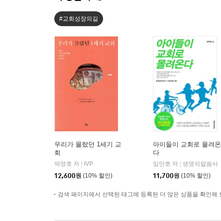
#교회성장의길
우리가 몰랐던 1세기 교
아이들이 교회로 몰려온
회
다
박영호 저
IVP
임만호 저
생명의말씀사
|
|
12,600
원
(10% 할인)
11,700
원
(10% 할인)
검색 페이지에서 선택된 태그에 등록된 더 많은 상품을 확인해 