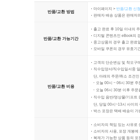
마이페이지 >
반품/교환 신청
반품/교환 방법
판매자 배송 상품은 판매자와
출고 완료 후 10일 이내의 
디지털 콘텐츠인 eBook의 
반품/교환 가능기간
중고상품의 경우 출고 완료일
모바일 쿠폰의 경우 유효기간(
고객의 단순변심 및 착오구
직수입양서/직수입일서중 일
단, 아래의 주문/취소 조건인
오늘 00시 ~ 06시 30분 
반품/교환 비용
오늘 06시 30분 이후 주문
직수입 음반/영상물/기프트 
단, 당일 00시~13시 사이
박스 포장은 택배 배송이 가
소비자의 책임 있는 사유로 
소비자의 사용, 포장 개봉에 
복제가 가능한 상품 등의 포장을 