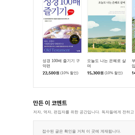
- 마음의 정원을 아름답게 가꾸라
06. 권위를 잃지 말되 권위주의자는 되지 말라
- 영적 노블레스 오블리주 정신을 가지라
- 절대 부패하는 절대 권력에 집중하지 말라
- 권위주의에서 탈피하여 참된 권위를 회복하라
Part 3. 장로는 교회를 웃게 하는 리더가 되어야 한
성경 100배 즐기기 구
오늘도 나는 은혜로 살
약편
며
22,500
원
(10% 할인)
15,300
원
(10% 할인)
1
07. 영향력 있는 리더십을 계발하라
- 리더의 자리를 바로 인식하라
- 세우는 섬김의 리더십을 계발하라
- 섬기는 감성의 리더십을 배우라
만든 이 코멘트
저자, 역자, 편집자를 위한 공간입니다. 독자들에게 전하고
08. 탁월한 영성 관리자가 되라
- 닫힌 영성이 아니라 열린영성을 가지라
- 영적 성숙의 여정을 추구하라
접수된 글은 확인을 거쳐 이 곳에 게재됩니다.