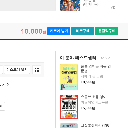
AD
10,000
카트에 넣기
바로구매
원클릭구매
원
이 분야 베스트셀러
더보기
술술 읽히는 쉬운 영
매
리스트에 넣기
문법
서메리 글,그림
10,500
원
읽기 2
유튜브 초등 영어
어린이영어교육연구회(CHOLE) 저/홍현주,Nathan Thomas Glover 감수
매
15,300
원
과학동화위인전58