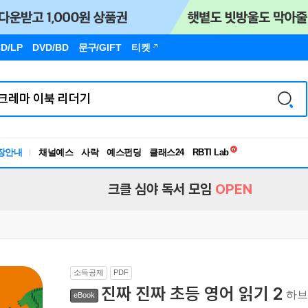
D/LP
DVD/BD
문구
/GIFT
티켓
독서유형검사
RBTI Lab
장안내
채널예스
사락
예스펀딩
클래스24
독서유형검사
크클 심야 독서 모임
OPEN
소득공제
PDF
진짜 진짜 초등 영어 읽기 2
하브
eBook