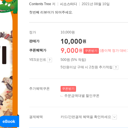
Contents Tree
저
시소스터디
2021년 08월 10일
첫번째 리뷰어가 되어주세요.
정가
10,000원
10,000
원
판매가
9,000
원
쿠폰혜택가
(종이책 정가 대비 
쿠폰받기
YES포인트
500원 (5% 적립)
5만원이상 구매 시 2천원 추가적립
추가혜택쿠폰
쿠폰받기
주문금액대별 할인쿠폰
결제혜택
카드/간편결제 혜택을 확인하세요