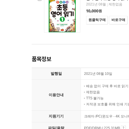
2021년 08월
제한없음
|
10,000
원
원클릭구매
바로구매
품목정보
발행일
2021년 08월 10일
배송 없이 구매 후 바로 읽
제한없음
이용안내
TTS 불가능
저작권 보호를 위해 인쇄 기
지원기기
크레마 /PC(윈도우 - 4K 모
파일/용량
PDF(DRM) | 225.31MB