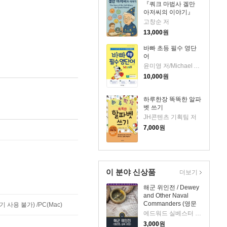
『쿼크 마법사 겔만
아저씨의 이야기』
The Story of Mr. Gell-
고창순 저
Mann, the Quark
13,000
원
Wizard
바빠 초등 필수 영단
어
윤미영 저/Michael A. Putlack 감수
10,000
원
하루한장 똑똑한 알파
벳 쓰기
JH콘텐츠 기획팀 저
7,000
원
이 분야 신상품
더보기
해군 위인전 / Dewey
and Other Naval
Commanders (영문
사용 불가) /PC(Mac)
판, 삽화 포함)
에드워드 실베스터 엘리스 저
3,000
원