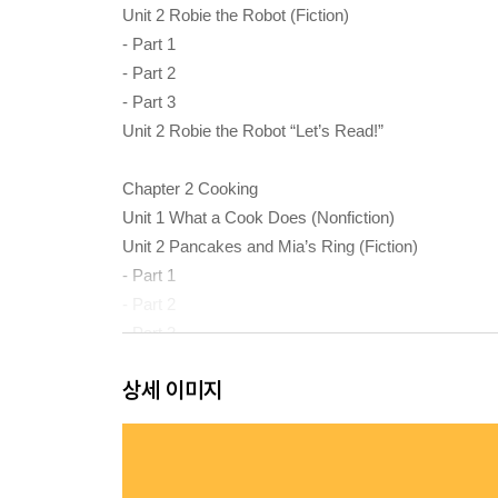
Unit 2 Robie the Robot (Fiction)
- Part 1
- Part 2
- Part 3
Unit 2 Robie the Robot “Let’s Read!”
Chapter 2 Cooking
Unit 1 What a Cook Does (Nonfiction)
Unit 2 Pancakes and Mia’s Ring (Fiction)
- Part 1
- Part 2
- Part 3
Unit 2 Pancakes and Mia’s Ring “Let’s Read!”
상세 이미지
Chapter 3 Crocodiles
Unit 1 Crocodiles (Nonfiction)
Unit 2 Crocodile and Hen (Fiction)