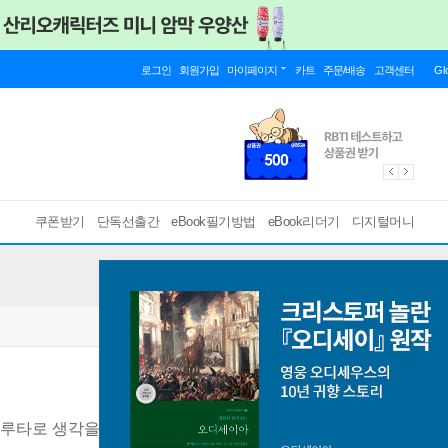
로그인
회원가입
마이페이지
카트
주문/배송
고객센터
Gl
쿠폰받기
단독선출간
eBook필기방법
eBook리더기
디지털머니
루타로 생각을 키우는 초등 첫 리딩
[ PDF ]