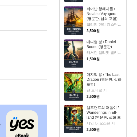
뛰어난 항해자들 /
Notable Voyagers
(영문판, 삽화 포함)
윌리엄 헨리 킹스턴 저
3,500
원
대니얼 분 / Daniel
Boone (영문판)
캐서린 엘리엇 윌키 저
1,500
원
마지막 용 / The Last
Dragon (영문판, 삽화
포함)
댄 토테로 저
2,500
원
엘프랜드의 떠돌이 /
Wanderings in Elf-
land (영문판, 삽화 포
함)
제인 G. 오스틴 저
2,500
원