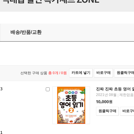
배송/반품/교환
카트에 넣기
바로구매
원클릭구
선택한 구매 상품
총
0
개 /
0
원
3
진짜 진짜 초등 영어 
2021년 08월
제한없음
|
10,000
원
원클릭구매
바로구
1