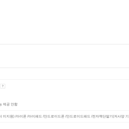
기
능 제공 안함
니터 미지원) /아이폰 /아이패드 /안드로이드폰 /안드로이드패드 /전자책단말기(저사양 기기 