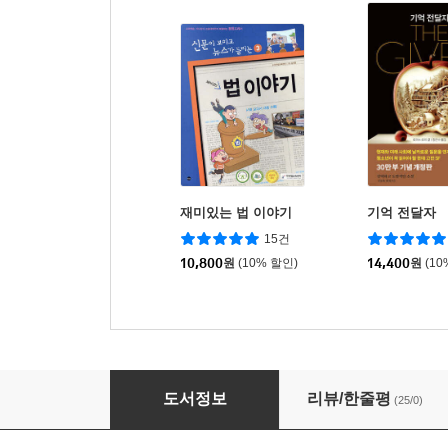
재미있는 법 이야기
기억 전달자
15건
10,800
원
(10% 할인)
14,400
원
(10
전염병 연구소
도서정보
리뷰/한줄평
(25/0)