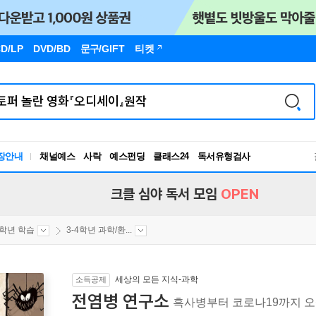
D/LP
DVD/BD
문구
/GIFT
티켓
장안내
채널예스
사락
예스펀딩
클래스24
독서유형검사
RBTI Lab
독서유형검사
크클 심야 독서 모임
OPEN
4학년 학습
3-4학년 과학/환...
세상의 모든 지식-과학
소득공제
전염병 연구소
흑사병부터 코로나19까지 