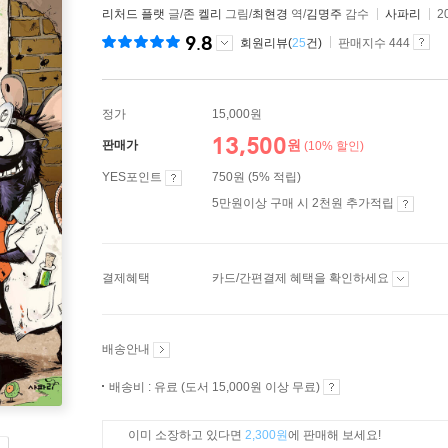
리처드 플랫
글/
존 켈리
그림/
최현경
역/
김명주
감수
사파리
2
9.8
회원리뷰(
25
건)
판매지수 444
정가
15,000원
13,500
원
판매가
(10% 할인)
YES포인트
750원 (5% 적립)
5만원이상 구매 시 2천원 추가적립
결제혜택
카드/간편결제 혜택을 확인하세요
배송안내
배송비 : 유료 (도서 15,000원 이상 무료)
이미 소장하고 있다면
2,300원
에 판매해 보세요!