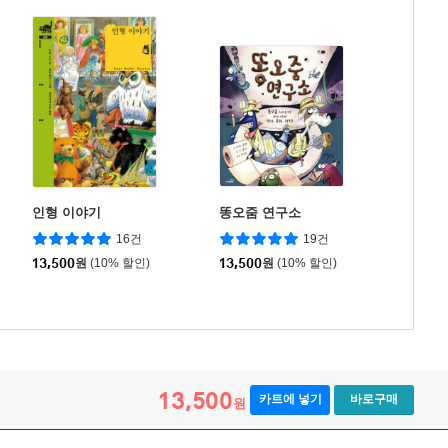
인형 이야기
똥오줌 연구소
16건
19건
13,500
원
(10% 할인)
13,500
원
(10% 할인)
13,500
카트에 넣기
바로구매
원