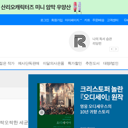
로그인
회원가입
마이페이지
카트
주문/배송
고객센터
Gl
젊은 작가
예사단독판매
이달의사은품
특가할인
추천도서
대량/법인
오싹오싹한 세균과 바이러스
[ 양장 ]