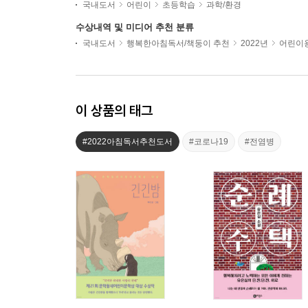
국내도서
어린이
초등학습
과학/환경
수상내역 및 미디어 추천 분류
국내도서
행복한아침독서/책둥이 추천
2022년
어린이용
이 상품의 태그
#2022아침독서추천도서
#코로나19
#전염병