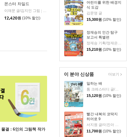
어린이를 위한 배경지
몬스터 차일드
식 도감
이재문 글/김지인 그림
사계절
|
김문영 글
12,420
원
(10% 할인)
15,300
원
(10% 할인)
정재승의 인간 탐구
보고서 특별편
정재승 기획/정재은 글/김기수 그림
15,210
원
(10% 할인)
이 분야 신상품
더보기
일하는 배
톰 크레스터디 글/장석봉 그림
15,120
원
(10% 할인)
빨간 내복의 코딱지
히어로 9
서지원 글/이진아 그림/와이즈만 영재교육연구소 감수
 물결 : 6인의 그림책 작가
11,700
원
(10% 할인)