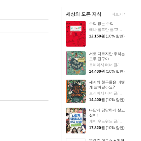
세상의 모든 지식
더보기
수학 없는 수학
애나 웰트만 글/고호관 역/이광연 감수
12,150
원
(10% 할인)
서로 다르지만 우리는
모두 친구야
트레이시 터너 글/오사 길랜드 그림/서남희 역
14,400
원
(10% 할인)
세계의 친구들은 어떻
게 살아갈까요?
트레이시 터너 글/오사 길랜드 그림/서남희 역
14,400
원
(10% 할인)
나답게 당당하게 살고
싶어!
케이 우드워드 글/앤드루 아처 등 그림/황유진 역/이서윤 감수
17,820
원
(10% 할인)
똥오줌 연구소 + 전염