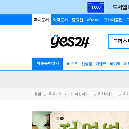
국내도서
외국도서
중고샵
eBook
크레마클럽
C
빠른분야찾기
베스트
신상품
이벤트
바이백
매
웰컴
국내도서
어린이
3-4학년
3-