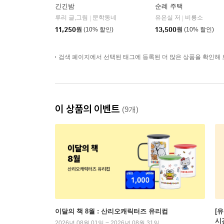
긴긴밤
순례 주택
루리 글,그림
문학동네
유은실 저
비룡소
|
|
11,250
원
(10% 할인)
13,500
원
(10% 할인)
검색 페이지에서 선택된 태그에 등록된 더 많은 상품을 확인해 
이 상품의 이벤트
(9개)
이달의 책 8월 : 산리오캐릭터즈 유리컵
[
시
2026년 08월 01일 ~ 2026년 08월 31일