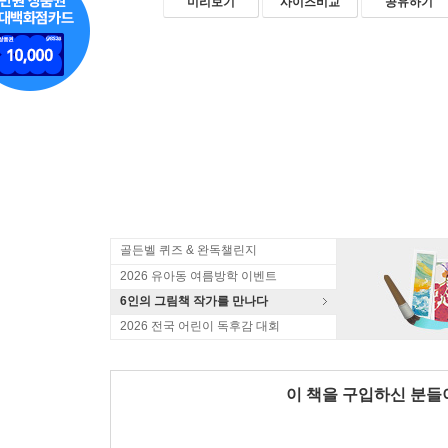
미리보기
사이즈비교
공유하기
골든벨 퀴즈 & 완독챌린지
2026 유아동 여름방학 이벤트
6인의 그림책 작가를 만나다
2026 전국 어린이 독후감 대회
이 책을 구입하신 분