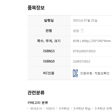
품목정보
발행일
2021년 07월 31일
판형
양장
쪽수, 무게, 크기
60쪽 | 468g | 230*260*8mm
ISBN13
9791166372810
ISBN10
1166372812
KC인증
인증유형 : 적합성확인
관련분류
카테고리 분류
국내도서
어린이
3-4학년
3-4학년 학습
3-4학년 과