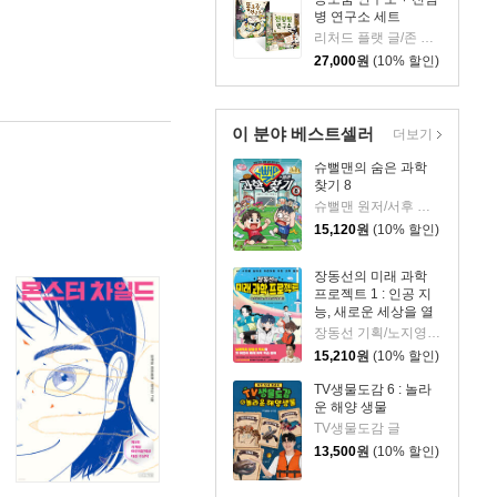
병 연구소 세트
리처드 플랫 글/존 켈리 그림/신인수,최현경 역/김명주 감수
27,000
원
(10% 할인)
이 분야 베스트셀러
더보기
슈뻘맨의 숨은 과학
찾기 8
슈뻘맨 원저/서후 글/류수형 그림/샌드박스네트워크,정재형 감수
15,120
원
(10% 할인)
장동선의 미래 과학
프로젝트 1 : 인공 지
능, 새로운 세상을 열
다
장동선 기획/노지영,송석리 글/김지인 그림
15,210
원
(10% 할인)
TV생물도감 6 : 놀라
운 해양 생물
TV생물도감 글
13,500
원
(10% 할인)