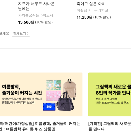
지구가 너무도 사나운
죽이고 싶은 아이
날에는
이꽃님 저
우리학교
|
가치를꿈꾸는과학교사모임 저
우리학교
|
11,250
원
(10% 할인)
13,500
원
(10% 할인)
보세요.
전체보기
유아/어린이/가정살림] 여름방학, 줄거움이 커지는
[기획전] 그림책의 새로운
간 : 여름방학 유아동 퀴즈 상품권
를 만나다