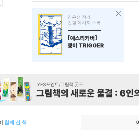
김은성 작가
친필 메시지 수록
---------------
[예스리커버]
빵야 TRIGGER
들이
함께 산 책