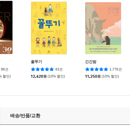
꼴뚜기
긴긴밤
96건
43건
1,776건
% 할인)
12,420
원
(10% 할인)
11,250
원
(10% 할인)
배송/반품/교환