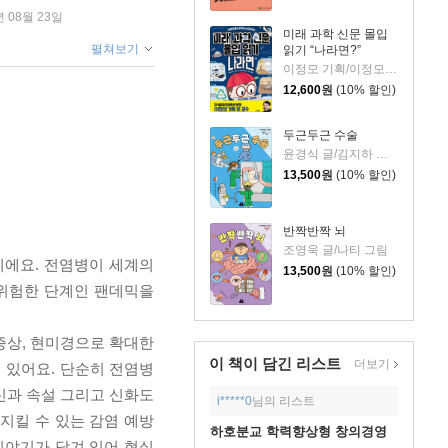
년 08월 23일
미래 과학 신문 몰입
펼쳐보기
읽기 “나라면?”
이정모 기획/이정모 감수/박정란,서재인 글/신병근 그림
12,600
원
(10% 할인)
두근두근 수술
윤경식 글/김지하 그림
13,500
원
(10% 할인)
반짝반짝 뇌
조영욱 글/나티 그림
이에요. 전염병이 세계의
13,500
원
(10% 할인)
 위험한 단계인 팬데믹을
증상, 현미경으로 확대한
이 책이 담긴
리스트
더보기
 있어요. 단순히 전염병
신과 속설 그리고 신화도
i*****0
님의 리스트
 지킬 수 있는 감염 예방
하호분교 학력향상형 창의경영
이야기가 담겨 있어 현실