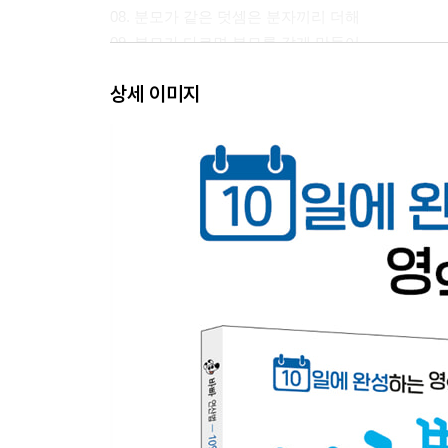
08. 분모가 같은 덧셈은 분자끼리 더해
09. 분모가 다르면 분모를 같게 만들어
10. 분모가 다른 대분수도 통분이 먼저야
상세 이미지
11. 분수의 덧셈 종합 문제
셋째 마당. 분수의 뺄셈
12. 분모가 같은 뺄셈은 분자끼리 빼
13. 뺄셈에서도 분모가 다르면 통분부터
14. 분모가 다른 대분수의 차도 통분부터!
15. 1은 분자와 분모가 같은 분수야
16. 분수의 뺄셈 종합 문제
넷째 마당. 분수의 곱셈
17. 분수의 곱셈은 분모끼리, 분자끼리 곱해
18. 자연수를 분모가 1인 분수로 바꿔
19. 대분수는 가분수로 바꾸는 게 먼저야
20. 세 수의 곱셈도 분모끼리, 분자끼리 곱해