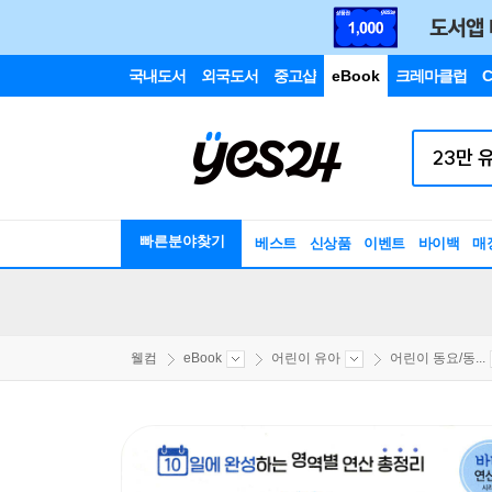
국내도서
외국도서
중고샵
eBook
크레마클럽
C
빠른분야찾기
베스트
신상품
이벤트
바이백
매
웰컴
eBook
어린이 유아
어린이 동요/동...