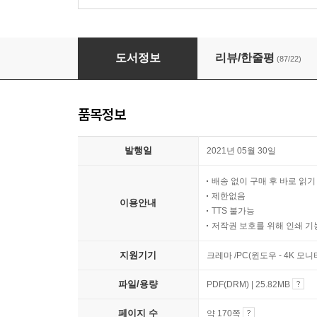
바쁜 5, 6학년을 위한 빠른 분수
도서정보
리뷰/한줄평
(87/22)
품목정보
발행일
2021년 05월 30일
배송 없이 구매 후 바로 읽
제한없음
이용안내
TTS 불가능
저작권 보호를 위해 인쇄 기
지원기기
크레마 /PC(윈도우 - 4K 모
파일/용량
PDF(DRM) | 25.82MB
페이지 수
약 170쪽